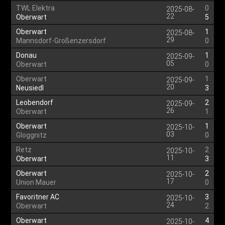
TWL Elektra
0
2025-08-
22
Oberwart
5
Oberwart
1
2025-08-
29
Mannsdorf-Großenzersdorf
0
Donau
1
2025-09-
05
Oberwart
0
Oberwart
1
2025-09-
20
Neusiedl
3
Leobendorf
2
2025-09-
26
Oberwart
1
Oberwart
1
2025-10-
03
Gloggnitz
0
Retz
2
2025-10-
11
Oberwart
3
Oberwart
2
2025-10-
17
Union Mauer
0
Favoritner AC
3
2025-10-
24
Oberwart
2
Oberwart
4
2025-10-