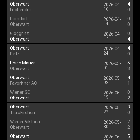
Oberwart
4
2026-04-
10
Leobendorf
0
Parndorf
0
2026-04-
14
Oberwart
0
Gloggnitz
0
2026-04-
17
Oberwart
4
Oberwart
4
2026-04-
24
Retz
0
Union Mauer
5
2026-05-
01
Oberwart
3
Oberwart
4
2026-05-
08
Favoritner AC
1
Wiener SC
0
2026-05-
15
Oberwart
2
Oberwart
3
2026-05-
22
Traiskirchen
0
Wiener Viktoria
2
2026-05-
30
Oberwart
2
Oberwart
5
2026-06-