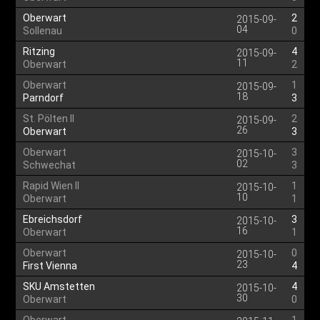
Oberwart
2
2015-09-
04
Sollenau
0
Ritzing
4
2015-09-
11
Oberwart
2
Oberwart
1
2015-09-
18
Parndorf
3
St. Pölten II
2
2015-09-
26
Oberwart
3
Oberwart
3
2015-10-
02
Schwechat
3
Rapid Wien II
1
2015-10-
10
Oberwart
1
Ebreichsdorf
3
2015-10-
16
Oberwart
1
Oberwart
0
2015-10-
23
First Vienna
4
SKU Amstetten
4
2015-10-
30
Oberwart
0