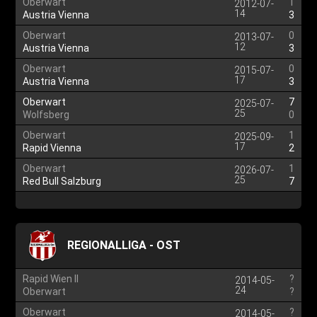
Oberwart
1
2012-07-
14
Austria Vienna
3
Oberwart
0
2013-07-
12
Austria Vienna
3
Oberwart
0
2015-07-
17
Austria Vienna
3
Oberwart
7
2025-07-
25
Wolfsberg
0
Oberwart
1
2025-09-
17
Rapid Vienna
2
Oberwart
1
2026-07-
25
Red Bull Salzburg
7
REGIONALLIGA - OST
Rapid Wien II
?
2014-05-
24
Oberwart
?
Oberwart
?
2014-05-