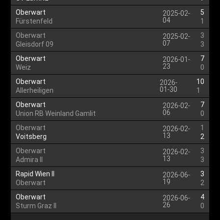
Oberwart
5
2025-02-
04
Fürstenfeld
1
Oberwart
3
2025-02-
07
Gleisdorf 09
3
Oberwart
7
2026-01-
23
Weiz
0
Oberwart
10
2026-
01-30
Allerheiligen
1
Oberwart
7
2026-02-
06
Union RB Weinland Gamlit
0
Oberwart
1
2026-02-
13
Voitsberg
2
Oberwart
3
2026-02-
13
Admira II
3
Rapid Wien II
3
2026-06-
19
Oberwart
2
Oberwart
4
2026-06-
26
Sturm Graz II
0