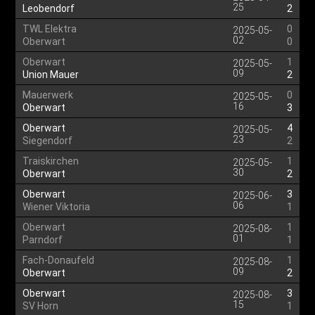
25
Leobendorf
2
TWL Elektra
0
2025-05-
02
Oberwart
0
Oberwart
1
2025-05-
09
Union Mauer
2
Mauerwerk
0
2025-05-
16
Oberwart
3
Oberwart
4
2025-05-
23
Siegendorf
2
Traiskirchen
1
2025-05-
30
Oberwart
2
Oberwart
3
2025-06-
06
Wiener Viktoria
1
Oberwart
1
2025-08-
01
Parndorf
1
Fach-Donaufeld
1
2025-08-
09
Oberwart
2
Oberwart
3
2025-08-
15
SV Horn
1