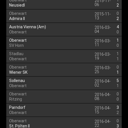
Oberwart
1
2015-11-
06
Neusiedl
2
Oberwart
0
2015-11-
13
Admira II
2
Austria Vienna (Am)
4
2016-03-
04
Oberwart
0
Oberwart
1
2016-03-
11
SV Horn
0
Stadlau
1
2016-03-
19
Oberwart
1
Oberwart
0
2016-03-
25
Wiener SK
1
Sollenau
5
2016-04-
02
Oberwart
1
Oberwart
0
2016-04-
08
Ritzing
0
Parndorf
3
2016-04-
15
Oberwart
2
Oberwart
0
2016-04-
22
St. Pölten II
3