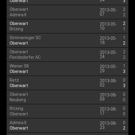
04
Oberwart
3
Oberwart
2
2013-05-
07
Admira II
2
Oberwart
2
2013-05-
10
Ritzing
1
Simmeringer SC
1
2013-05-
18
Oberwart
2
Oberwart
2
2013-05-
24
Floridsdorfer AC
2
Wiener SK
1
2013-05-
29
Oberwart
3
Retz
0
2013-08-
02
Oberwart
3
Oberwart
0
2013-08-
09
Neuberg
0
Ritzing
0
2013-08-
17
Oberwart
0
Admira II
0
2013-08-
23
Oberwart
2