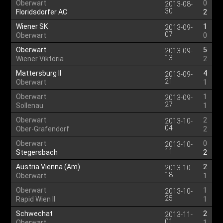
Oberwart
0
2013-08-
30
Floridsdorfer AC
2
Wiener SK
1
2013-09-
07
Oberwart
0
Oberwart
5
2013-09-
13
Wiener Viktoria
2
Mattersburg II
4
2013-09-
21
Oberwart
1
Oberwart
1
2013-09-
27
Sollenau
1
Oberwart
2
2013-10-
04
Ober-Grafendorf
2
Oberwart
0
2013-10-
11
Stegersbach
2
Austria Vienna (Am)
2
2013-10-
18
Oberwart
1
Oberwart
1
2013-10-
25
Rapid Wien II
1
Schwechat
2
2013-11-
01
Oberwart
1