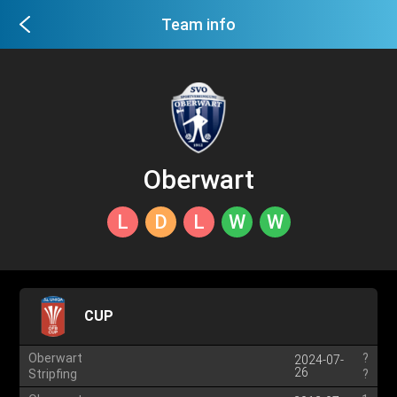
Team info
Oberwart
L
D
L
W
W
CUP
Oberwart
?
2024-07-
26
Stripfing
?