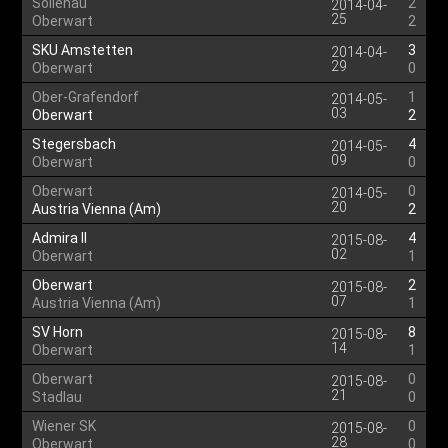
Sollenau
2
2014-04-
25
Oberwart
2
SKU Amstetten
3
2014-04-
29
Oberwart
0
Ober-Grafendorf
1
2014-05-
03
Oberwart
2
Stegersbach
4
2014-05-
09
Oberwart
0
Oberwart
0
2014-05-
20
Austria Vienna (Am)
2
Admira II
4
2015-08-
02
Oberwart
1
Oberwart
2
2015-08-
07
Austria Vienna (Am)
1
SV Horn
8
2015-08-
14
Oberwart
1
Oberwart
0
2015-08-
21
Stadlau
0
Wiener SK
0
2015-08-
28
Oberwart
0