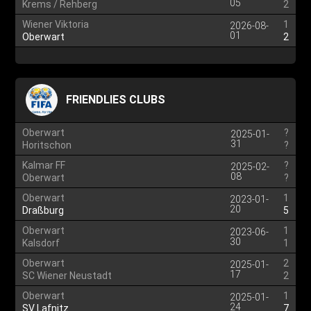
05
Krems / Rehberg
2
Wiener Viktoria
1
2026-08-
01
Oberwart
2
FRIENDLIES CLUBS
Oberwart
?
2025-01-
31
Horitschon
?
Kalmar FF
?
2025-02-
08
Oberwart
?
Oberwart
1
2023-01-
20
Draßburg
5
Oberwart
1
2023-06-
30
Kalsdorf
1
Oberwart
2
2025-01-
17
SC Wiener Neustadt
2
Oberwart
1
2025-01-
24
SV Lafnitz
7