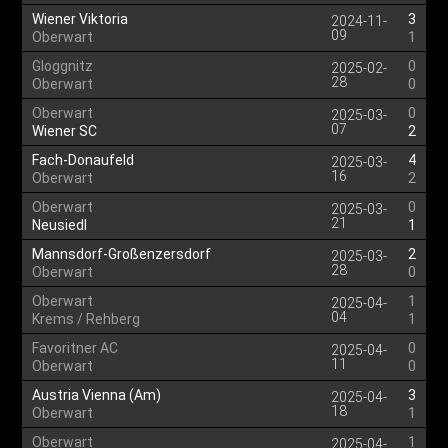
Wiener Viktoria
3
2024-11-
09
Oberwart
1
Gloggnitz
0
2025-02-
28
Oberwart
0
Oberwart
0
2025-03-
07
Wiener SC
2
Fach-Donaufeld
4
2025-03-
16
Oberwart
2
Oberwart
0
2025-03-
21
Neusiedl
1
Mannsdorf-Großenzersdorf
2
2025-03-
28
Oberwart
0
Oberwart
1
2025-04-
04
Krems / Rehberg
1
Favoritner AC
0
2025-04-
11
Oberwart
0
Austria Vienna (Am)
3
2025-04-
18
Oberwart
1
Oberwart
1
2025-04-