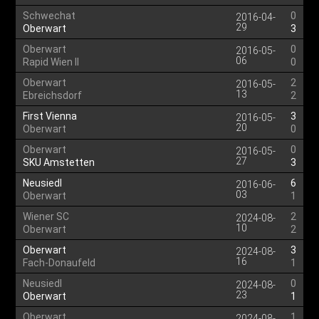
Schwechat
0
2016-04-
29
Oberwart
3
Oberwart
0
2016-05-
06
Rapid Wien II
0
Oberwart
2
2016-05-
13
Ebreichsdorf
2
First Vienna
3
2016-05-
20
Oberwart
0
Oberwart
0
2016-05-
27
SKU Amstetten
3
Neusiedl
6
2016-06-
03
Oberwart
1
Wiener SC
2
2024-08-
10
Oberwart
2
Oberwart
3
2024-08-
16
Fach-Donaufeld
1
Neusiedl
0
2024-08-
23
Oberwart
1
Oberwart
1
2024-08-