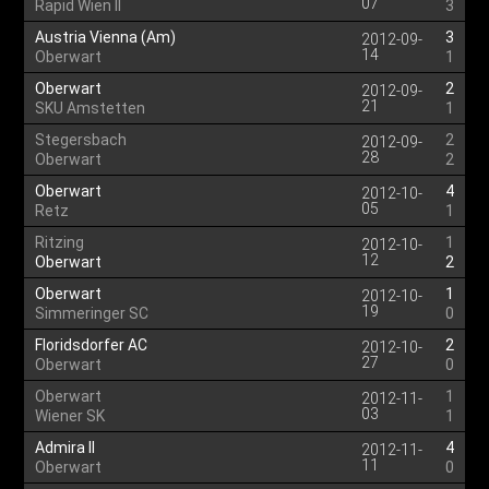
07
Rapid Wien II
3
Austria Vienna (Am)
3
2012-09-
14
Oberwart
1
Oberwart
2
2012-09-
21
SKU Amstetten
1
Stegersbach
2
2012-09-
28
Oberwart
2
Oberwart
4
2012-10-
05
Retz
1
Ritzing
1
2012-10-
12
Oberwart
2
Oberwart
1
2012-10-
19
Simmeringer SC
0
Floridsdorfer AC
2
2012-10-
27
Oberwart
0
Oberwart
1
2012-11-
03
Wiener SK
1
Admira II
4
2012-11-
11
Oberwart
0