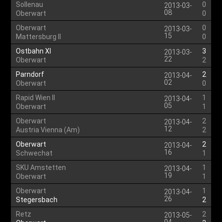
Sollenau
0
2013-03-
08
Oberwart
0
Oberwart
0
2013-03-
15
Mattersburg II
0
Ostbahn XI
3
2013-03-
22
Oberwart
2
Parndorf
2
2013-04-
02
Oberwart
0
Rapid Wien II
1
2013-04-
05
Oberwart
1
Oberwart
2
2013-04-
12
Austria Vienna (Am)
2
Oberwart
2
2013-04-
16
Schwechat
1
SKU Amstetten
1
2013-04-
19
Oberwart
1
Oberwart
1
2013-04-
26
Stegersbach
2
Retz
2
2013-05-