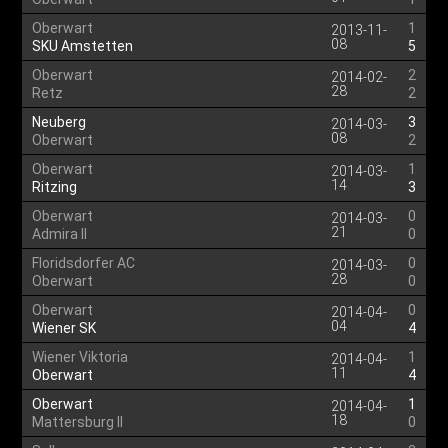
Oberwart
1
2013-11-
08
SKU Amstetten
5
Oberwart
2
2014-02-
28
Retz
2
Neuberg
3
2014-03-
08
Oberwart
2
Oberwart
1
2014-03-
14
Ritzing
3
Oberwart
0
2014-03-
21
Admira II
0
Floridsdorfer AC
0
2014-03-
28
Oberwart
0
Oberwart
0
2014-04-
04
Wiener SK
4
Wiener Viktoria
1
2014-04-
11
Oberwart
4
Oberwart
1
2014-04-
18
Mattersburg II
0