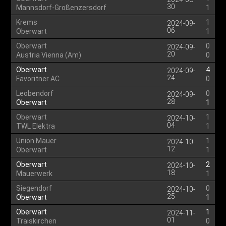
30
Mannsdorf-Großenzersdorf
1
Krems
1
2024-09-
06
Oberwart
1
Oberwart
0
2024-09-
20
Austria Vienna (Am)
0
Oberwart
4
2024-09-
24
Favoritner AC
0
Leobendorf
0
2024-09-
28
Oberwart
1
Oberwart
1
2024-10-
04
TWL Elektra
1
Union Mauer
1
2024-10-
12
Oberwart
1
Oberwart
2
2024-10-
18
Mauerwerk
1
Siegendorf
0
2024-10-
25
Oberwart
1
Oberwart
1
2024-11-
01
Traiskirchen
0