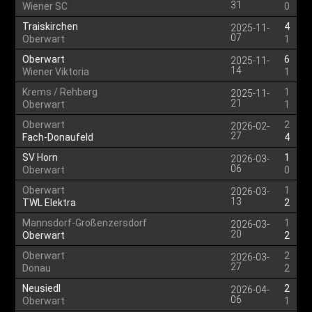
31
Wiener SC
0
Traiskirchen
4
2025-11-
07
Oberwart
1
Oberwart
6
2025-11-
14
Wiener Viktoria
1
Krems / Rehberg
1
2025-11-
21
Oberwart
1
Oberwart
2
2026-02-
27
Fach-Donaufeld
4
SV Horn
1
2026-03-
06
Oberwart
0
Oberwart
1
2026-03-
13
TWL Elektra
2
Mannsdorf-Großenzersdorf
1
2026-03-
20
Oberwart
2
Oberwart
2
2026-03-
27
Donau
2
Neusiedl
2
2026-04-
06
Oberwart
1