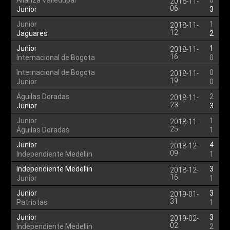
Alianza Valledupar
0
2018-11-
06
Junior
3
Junior
1
2018-11-
12
Jaguares
2
Junior
1
2018-11-
16
Internacional de Bogota
0
Internacional de Bogota
0
2018-11-
19
Junior
0
Águilas Doradas
2
2018-11-
23
Junior
3
Junior
1
2018-11-
25
Águilas Doradas
1
Junior
4
2018-12-
09
Independiente Medellin
1
Independiente Medellin
3
2018-12-
16
Junior
1
Junior
3
2019-01-
31
Patriotas
1
Junior
3
2019-02-
02
Independiente Medellin
2