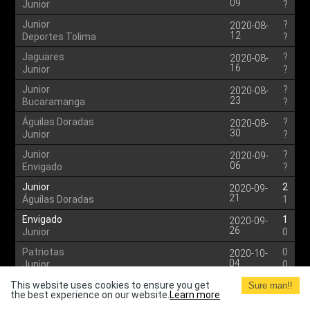
09
Junior
?
Junior
?
2020-08-
12
Deportes Tolima
?
Jaguares
?
2020-08-
16
Junior
?
Junior
?
2020-08-
23
Bucaramanga
?
Águilas Doradas
?
2020-08-
30
Junior
?
Junior
?
2020-09-
06
Envigado
?
Junior
2
2020-09-
21
Águilas Doradas
1
Envigado
1
2020-09-
26
Junior
0
Patriotas
0
2020-10-
04
Junior
0
Junior
0
This website uses cookies to ensure you get
2020-10-
Sure man!!
the best experience on our website.
Learn more
08
Deportivo Pasto
1