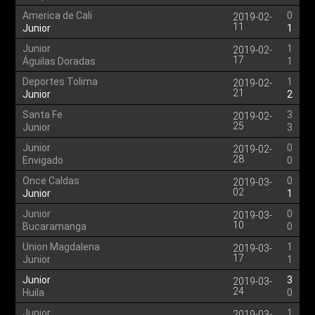
America de Cali
0
2019-02-
11
Junior
1
Junior
1
2019-02-
17
Águilas Doradas
1
Deportes Tolima
1
2019-02-
21
Junior
2
Santa Fe
3
2019-02-
25
Junior
3
Junior
0
2019-02-
28
Envigado
0
Once Caldas
0
2019-03-
02
Junior
1
Junior
0
2019-03-
10
Bucaramanga
0
Union Magdalena
1
2019-03-
17
Junior
1
Junior
3
2019-03-
24
Huila
0
Junior
1
2019-03-