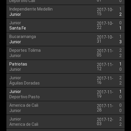
01
Deportivo Cali
0
Independiente Medellin
1
2017-10-
15
Junior
2
Junior
0
2017-10-
22
Santa Fe
1
Bucaramanga
1
2017-10-
31
Junior
3
Deportes Tolima
2
2017-11-
05
Junior
2
Patriotas
1
2017-11-
12
Junior
0
Junior
2
2017-11-
16
Águilas Doradas
2
Junior
1
2017-11-
19
Deportivo Pasto
0
America de Cali
0
2017-11-
28
Junior
0
Junior
2
2017-12-
03
America de Cali
2