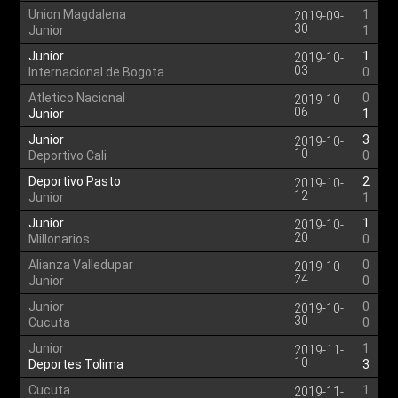
Union Magdalena
1
2019-09-
30
Junior
1
Junior
1
2019-10-
03
Internacional de Bogota
0
Atletico Nacional
0
2019-10-
06
Junior
1
Junior
3
2019-10-
10
Deportivo Cali
0
Deportivo Pasto
2
2019-10-
12
Junior
1
Junior
1
2019-10-
20
Millonarios
0
Alianza Valledupar
0
2019-10-
24
Junior
0
Junior
0
2019-10-
30
Cucuta
0
Junior
1
2019-11-
10
Deportes Tolima
3
Cucuta
1
2019-11-