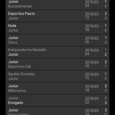
Junior
1
2018-02-
04
Bucaramanga
0
Deportivo Pasto
2
2018-02-
12
Junior
0
Huila
1
2018-02-
18
Junior
0
Junior
1
2018-02-
26
Chico
0
Independiente Medellin
1
2018-03-
04
Junior
2
Junior
2
2018-03-
10
Deportivo Cali
1
Águilas Doradas
0
2018-03-
15
Junior
0
Junior
2
2018-03-
18
Millonarios
0
Junior
0
2018-03-
22
Envigado
3
Junior
3
2018-03-
24
Once Caldas
0