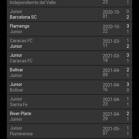
23
Independiente del Valle
1
Junior
0
2020-10-
01
Barcelona SC
2
Flamengo
3
2020-10-
22
Junior
1
Caracas FC
1
2021-03-
11
Junior
2
Junior
3
2021-03-
18
Caracas FC
1
Bolívar
2
2021-04-
09
Junior
1
Junior
3
2021-04-
16
Bolívar
0
Junior
1
2021-04-
23
Santa Fe
1
River Plate
2
2021-04-
29
Junior
1
Junior
1
2021-05-
07
Fluminense
1