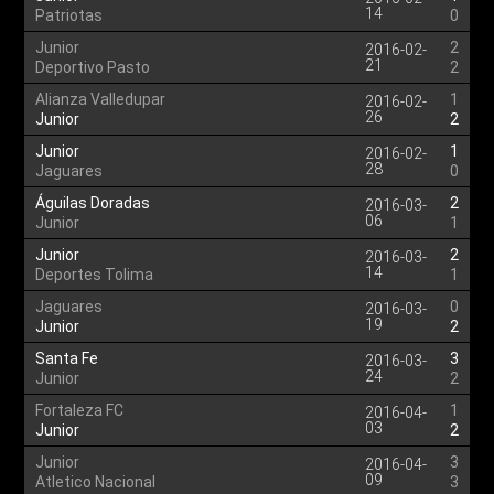
14
Patriotas
0
Junior
2
2016-02-
21
Deportivo Pasto
2
Alianza Valledupar
1
2016-02-
26
Junior
2
Junior
1
2016-02-
28
Jaguares
0
Águilas Doradas
2
2016-03-
06
Junior
1
Junior
2
2016-03-
14
Deportes Tolima
1
Jaguares
0
2016-03-
19
Junior
2
Santa Fe
3
2016-03-
24
Junior
2
Fortaleza FC
1
2016-04-
03
Junior
2
Junior
3
2016-04-
09
Atletico Nacional
3