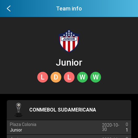
Team info
Junior
L
D
L
W
W
CONMEBOL SUDAMERICANA
Plaza Colonia
0
2020-10-
30
Junior
1