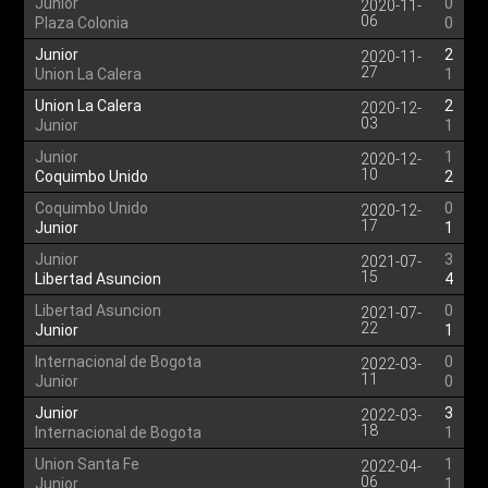
Junior
0
2020-11-
06
Plaza Colonia
0
Junior
2
2020-11-
27
Union La Calera
1
Union La Calera
2
2020-12-
03
Junior
1
Junior
1
2020-12-
10
Coquimbo Unido
2
Coquimbo Unido
0
2020-12-
17
Junior
1
Junior
3
2021-07-
15
Libertad Asuncion
4
Libertad Asuncion
0
2021-07-
22
Junior
1
Internacional de Bogota
0
2022-03-
11
Junior
0
Junior
3
2022-03-
18
Internacional de Bogota
1
Union Santa Fe
1
2022-04-
06
Junior
1