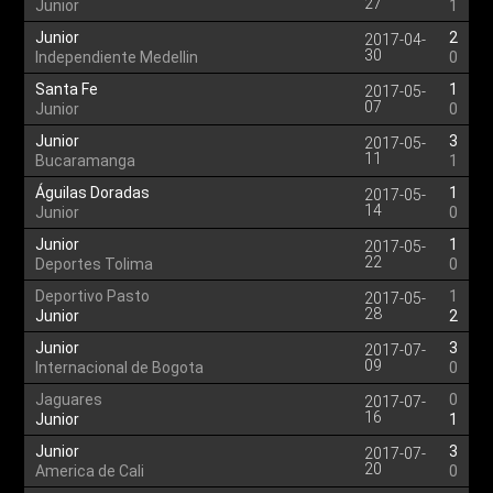
27
Junior
1
Junior
2
2017-04-
30
Independiente Medellin
0
Santa Fe
1
2017-05-
07
Junior
0
Junior
3
2017-05-
11
Bucaramanga
1
Águilas Doradas
1
2017-05-
14
Junior
0
Junior
1
2017-05-
22
Deportes Tolima
0
Deportivo Pasto
1
2017-05-
28
Junior
2
Junior
3
2017-07-
09
Internacional de Bogota
0
Jaguares
0
2017-07-
16
Junior
1
Junior
3
2017-07-
20
America de Cali
0