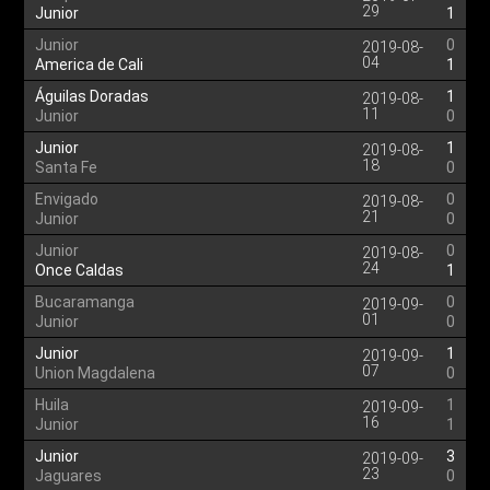
29
Junior
1
Junior
0
2019-08-
04
America de Cali
1
Águilas Doradas
1
2019-08-
11
Junior
0
Junior
1
2019-08-
18
Santa Fe
0
Envigado
0
2019-08-
21
Junior
0
Junior
0
2019-08-
24
Once Caldas
1
Bucaramanga
0
2019-09-
01
Junior
0
Junior
1
2019-09-
07
Union Magdalena
0
Huila
1
2019-09-
16
Junior
1
Junior
3
2019-09-
23
Jaguares
0