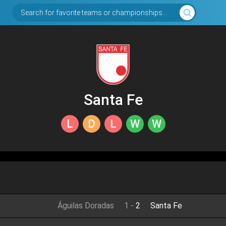
Search for favorite teams or championships...
Santa Fe
L
D
L
W
W
Águilas Doradas
1
-
2
Santa Fe