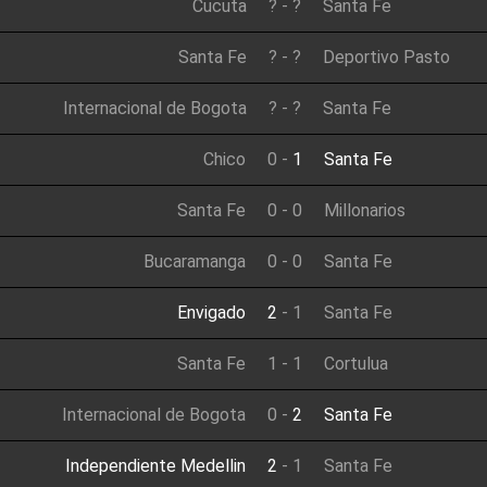
Cucuta
?
-
?
Santa Fe
Santa Fe
?
-
?
Deportivo Pasto
Internacional de Bogota
?
-
?
Santa Fe
Chico
0
-
1
Santa Fe
Santa Fe
0
-
0
Millonarios
Bucaramanga
0
-
0
Santa Fe
Envigado
2
-
1
Santa Fe
Santa Fe
1
-
1
Cortulua
Internacional de Bogota
0
-
2
Santa Fe
Independiente Medellin
2
-
1
Santa Fe