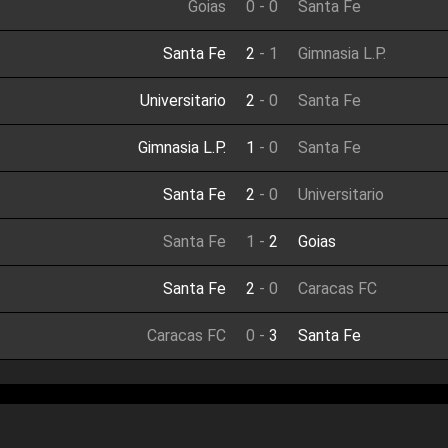
Goias
0
-
0
Santa Fe
Santa Fe
2
-
1
Gimnasia L.P.
Universitario
2
-
0
Santa Fe
Gimnasia L.P.
1
-
0
Santa Fe
Santa Fe
2
-
0
Universitario
Santa Fe
1
-
2
Goias
Santa Fe
2
-
0
Caracas FC
Caracas FC
0
-
3
Santa Fe