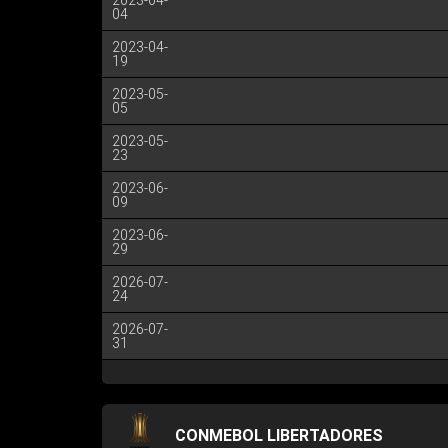
2023-04-
04
2023-04-
19
2023-05-
05
2023-05-
23
2023-06-
09
2023-06-
29
2026-07-
24
2026-07-
31
CONMEBOL LIBERTADORES