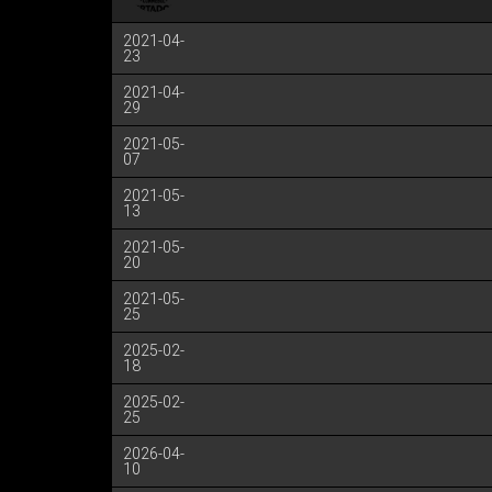
2021-04-
23
2021-04-
29
2021-05-
07
2021-05-
13
2021-05-
20
2021-05-
25
2025-02-
18
2025-02-
25
2026-04-
10