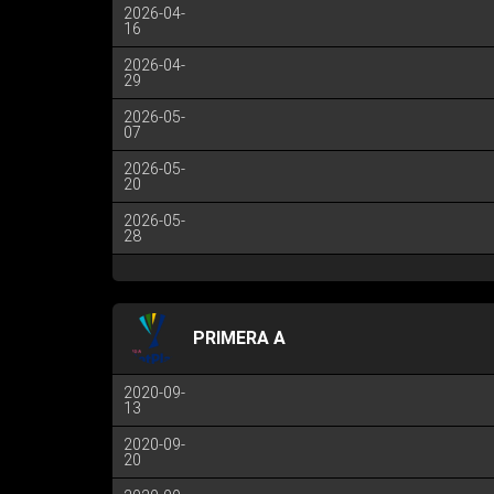
2026-04-
16
2026-04-
29
2026-05-
07
2026-05-
20
2026-05-
28
PRIMERA A
2020-09-
13
2020-09-
20