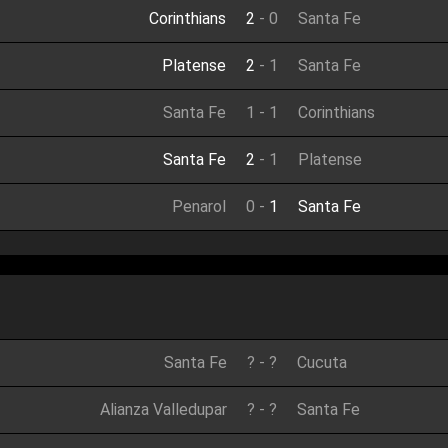
Corinthians
2
-
0
Santa Fe
Platense
2
-
1
Santa Fe
Santa Fe
1
-
1
Corinthians
Santa Fe
2
-
1
Platense
Penarol
0
-
1
Santa Fe
Santa Fe
?
-
?
Cucuta
Alianza Valledupar
?
-
?
Santa Fe