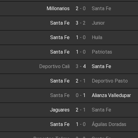
Millonarios
2
-
0
Santa Fe
Santa Fe
3
-
2
Junior
Santa Fe
1
-
0
Huila
Santa Fe
1
-
0
Patriotas
Deportivo Cali
3
-
4
Santa Fe
Santa Fe
2
-
1
Deportivo Pasto
Santa Fe
0
-
1
Alianza Valledupar
Jaguares
2
-
1
Santa Fe
Santa Fe
1
-
0
Águilas Doradas