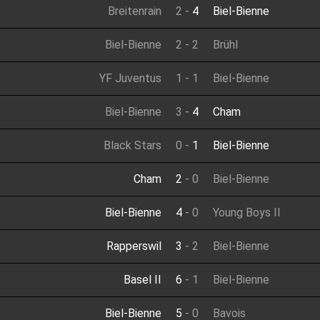
Breitenrain
2
-
4
Biel-Bienne
Biel-Bienne
2
-
2
Brühl
YF Juventus
1
-
1
Biel-Bienne
Biel-Bienne
3
-
4
Cham
Black Stars
0
-
1
Biel-Bienne
Cham
2
-
0
Biel-Bienne
Biel-Bienne
4
-
0
Young Boys II
Rapperswil
3
-
2
Biel-Bienne
Basel II
6
-
1
Biel-Bienne
Biel-Bienne
5
-
0
Bavois