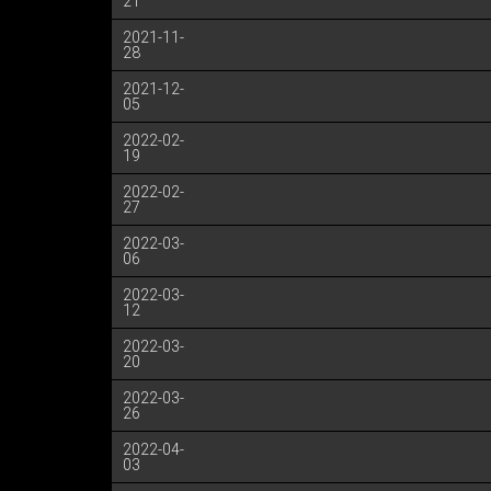
21
2021-11-
28
2021-12-
05
2022-02-
19
2022-02-
27
2022-03-
06
2022-03-
12
2022-03-
20
2022-03-
26
2022-04-
03