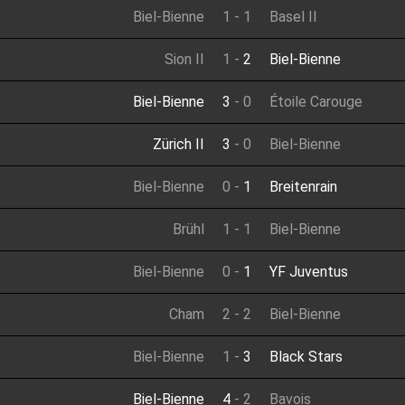
Biel-Bienne
1
-
1
Basel II
Sion II
1
-
2
Biel-Bienne
Biel-Bienne
3
-
0
Étoile Carouge
Zürich II
3
-
0
Biel-Bienne
Biel-Bienne
0
-
1
Breitenrain
Brühl
1
-
1
Biel-Bienne
Biel-Bienne
0
-
1
YF Juventus
Cham
2
-
2
Biel-Bienne
Biel-Bienne
1
-
3
Black Stars
Biel-Bienne
4
-
2
Bavois