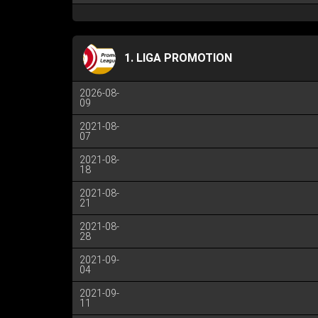
1. LIGA PROMOTION
2026-08-
09
2021-08-
07
2021-08-
18
2021-08-
21
2021-08-
28
2021-09-
04
2021-09-
11