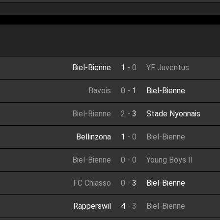
Biel-Bienne
1
-
0
YF Juventus
Bavois
0
-
1
Biel-Bienne
Biel-Bienne
2
-
3
Stade Nyonnais
Bellinzona
1
-
0
Biel-Bienne
Biel-Bienne
0
-
0
Young Boys II
FC Chiasso
0
-
3
Biel-Bienne
Rapperswil
4
-
3
Biel-Bienne