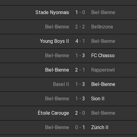
Stade Nyonnais
1
-
0
Biel-Bienne
Biel-Bienne
2
-
2
Bellinzona
Young Boys II
4
-
1
Biel-Bienne
Biel-Bienne
1
-
3
FC Chiasso
Biel-Bienne
2
-
1
Rapperswil
Basel II
1
-
3
Biel-Bienne
Biel-Bienne
1
-
3
Sion II
Étoile Carouge
2
-
0
Biel-Bienne
Biel-Bienne
0
-
1
Zürich II