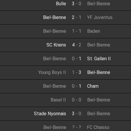
Bulle
3
-
0
Biel-Bienne
Biel-Bienne
2
-
1
YF Juventus
Biel-Bienne
1
-
1
Baden
SC Kriens
4
-
2
Biel-Bienne
Biel-Bienne
0
-
1
St. Gallen II
Young Boys II
1
-
3
Biel-Bienne
Biel-Bienne
0
-
1
Cham
Basel II
0
-
0
Biel-Bienne
Stade Nyonnais
3
-
0
Biel-Bienne
Biel-Bienne
?
-
?
FC Chiasso