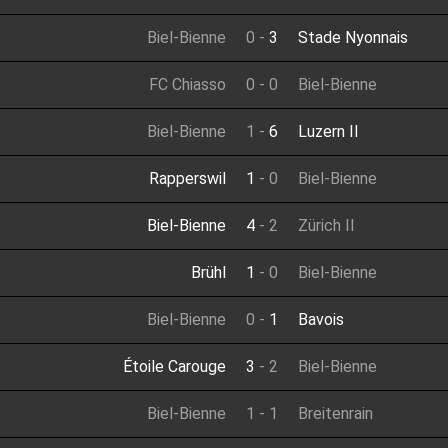
Biel-Bienne
0
-
3
Stade Nyonnais
FC Chiasso
0
-
0
Biel-Bienne
Biel-Bienne
1
-
6
Luzern II
Rapperswil
1
-
0
Biel-Bienne
Biel-Bienne
4
-
2
Zürich II
Brühl
1
-
0
Biel-Bienne
Biel-Bienne
0
-
1
Bavois
Étoile Carouge
3
-
2
Biel-Bienne
Biel-Bienne
1
-
1
Breitenrain