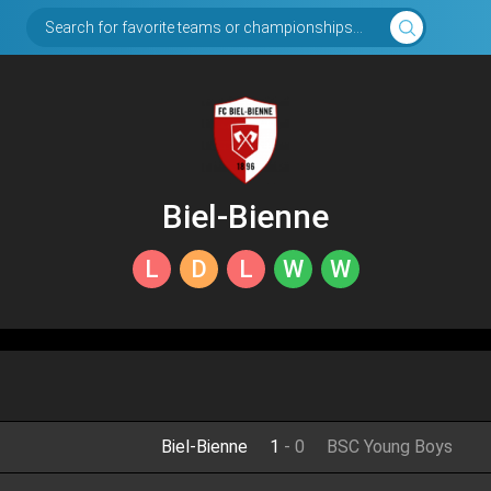
Search for favorite teams or championships...
Biel-Bienne
L
D
L
W
W
Biel-Bienne
1
-
0
BSC Young Boys