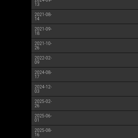
2024-09-
13
2021-08-
14
2021-09-
18
2021-10-
26
2022-02-
09
2024-08-
17
2024-12-
03
2025-02-
26
2025-06-
01
2025-08-
16