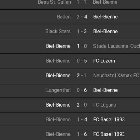
Besa St. Gallen
?
-
?
Biel-Bienne
Baden
2
-
4
Biel-Bienne
Black Stars
1
-
3
Biel-Bienne
Biel-Bienne
1
-
0
Stade Lausanne-Ouc
Biel-Bienne
0
-
5
FC Luzern
Biel-Bienne
2
-
1
Neuchatel Xamax FC
Langenthal
0
-
6
Biel-Bienne
Biel-Bienne
2
-
0
FC Lugano
Biel-Bienne
1
-
4
FC Basel 1893
Biel-Bienne
1
-
6
FC Basel 1893