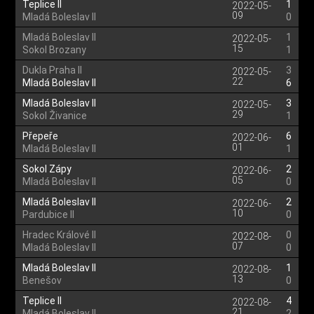
Teplice II
1
2022-05-
09
Mladá Boleslav II
0
Mladá Boleslav II
1
2022-05-
15
Sokol Brozany
1
Dukla Praha II
3
2022-05-
22
Mladá Boleslav II
6
Mladá Boleslav II
3
2022-05-
29
Sokol Živanice
1
Přepeře
6
2022-06-
01
Mladá Boleslav II
1
Sokol Zápy
2
2022-06-
05
Mladá Boleslav II
0
Mladá Boleslav II
2
2022-06-
10
Pardubice II
0
Hradec Králové II
0
2022-08-
07
Mladá Boleslav II
0
Mladá Boleslav II
1
2022-08-
13
Benešov
0
Teplice II
4
2022-08-
21
Mladá Boleslav II
2