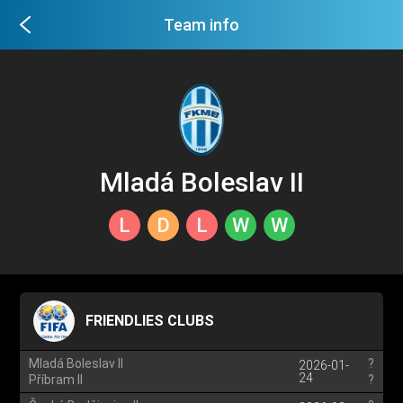
Team info
Mladá Boleslav II
L
D
L
W
W
FRIENDLIES CLUBS
Mladá Boleslav II
?
2026-01-
24
Příbram II
?