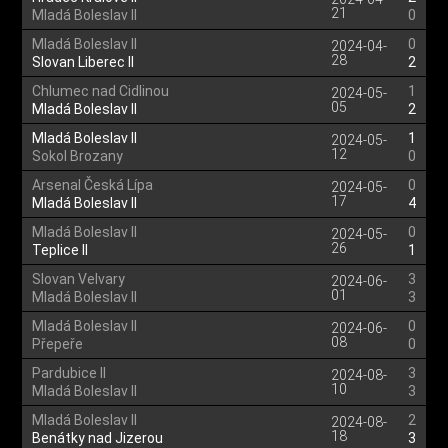
21
Mladá Boleslav II
0
Mladá Boleslav II
0
2024-04-
28
Slovan Liberec II
2
Chlumec nad Cidlinou
1
2024-05-
05
Mladá Boleslav II
2
Mladá Boleslav II
1
2024-05-
12
Sokol Brozany
0
Arsenal Česká Lípa
0
2024-05-
17
Mladá Boleslav II
4
Mladá Boleslav II
0
2024-05-
26
Teplice II
1
Slovan Velvary
3
2024-06-
01
Mladá Boleslav II
3
Mladá Boleslav II
0
2024-06-
08
Přepeře
0
Pardubice II
3
2024-08-
10
Mladá Boleslav II
3
Mladá Boleslav II
2
2024-08-
18
Benátky nad Jizerou
3