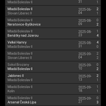
31
Mladá Boleslav II
1
Mladá Boleslav II
2
2025-06-
04
Slovan Liberec II
1
Mladá Boleslav II
0
2025-08-
09
Neratovice-Byškovice
2
Mladá Boleslav II
1
2025-08-
23
Benátky nad Jizerou
4
Velké Hamry
4
2025-08-
31
Mladá Boleslav II
0
Mladá Boleslav II
2
2025-09-
04
Slovan Liberec II
2
Sokol Brozany
0
2025-09-
10
Mladá Boleslav II
2
Jablonec II
2
2025-09-
13
Mladá Boleslav II
1
Mladá Boleslav II
1
2025-09-
18
Kolín
1
Mladá Boleslav II
0
2025-09-
27
Arsenal Česká Lípa
3