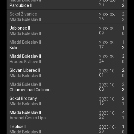
Mladá Boleslav II
1
2023-08-
20
Pardubice II
2
Sokol Živanice
2
2023-08-
26
Mladá Boleslav II
2
Jablonec II
1
2023-09-
09
Mladá Boleslav II
0
Mladá Boleslav II
1
2023-09-
17
Kolín
2
Mladá Boleslav II
3
2023-09-
24
Hradec Králové II
0
Slovan Liberec II
2
2023-10-
01
Mladá Boleslav II
0
Mladá Boleslav II
2
2023-10-
08
Chlumec nad Cidlinou
3
Sokol Brozany
3
2023-10-
15
Mladá Boleslav II
1
Mladá Boleslav II
4
2023-10-
22
Arsenal Česká Lípa
1
Teplice II
1
2023-10-
29
Mladá Boleslav II
0