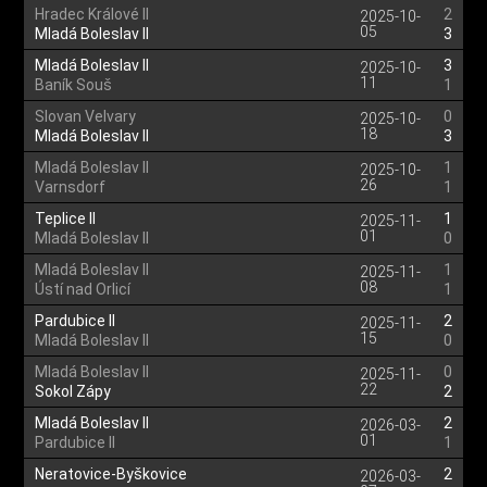
Hradec Králové II
2
2025-10-
05
Mladá Boleslav II
3
Mladá Boleslav II
3
2025-10-
11
Baník Souš
1
Slovan Velvary
0
2025-10-
18
Mladá Boleslav II
3
Mladá Boleslav II
1
2025-10-
26
Varnsdorf
1
Teplice II
1
2025-11-
01
Mladá Boleslav II
0
Mladá Boleslav II
1
2025-11-
08
Ústí nad Orlicí
1
Pardubice II
2
2025-11-
15
Mladá Boleslav II
0
Mladá Boleslav II
0
2025-11-
22
Sokol Zápy
2
Mladá Boleslav II
2
2026-03-
01
Pardubice II
1
Neratovice-Byškovice
2
2026-03-