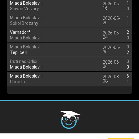
Mladá Boleslav II
1
2026-05-
16
Slovan Velvary
0
Mladá Boleslav II
1
2026-05-
20
Sokol Brozany
1
Varnsdorf
2
2026-05-
24
Mladá Boleslav II
0
Mladá Boleslav II
0
2026-05-
30
Teplice II
2
Ústí nad Orlicí
0
2026-06-
06
Mladá Boleslav II
3
Mladá Boleslav II
6
2026-08-
08
Chrudim
1
Cookies Policy
G.D.P.R.
Privacy Policy
Terms and