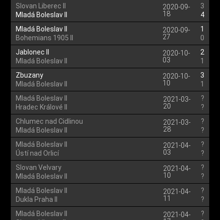
Slovan Liberec II
3
2020-09-
18
Mladá Boleslav II
4
Mladá Boleslav II
1
2020-09-
27
Bohemians 1905 II
0
Jablonec II
2
2020-10-
03
Mladá Boleslav II
1
Zbuzany
3
2020-10-
10
Mladá Boleslav II
1
Mladá Boleslav II
?
2021-03-
20
Hradec Králové II
?
Chlumec nad Cidlinou
?
2021-03-
28
Mladá Boleslav II
?
Mladá Boleslav II
?
2021-04-
03
Ústí nad Orlicí
?
Slovan Velvary
?
2021-04-
10
Mladá Boleslav II
?
Mladá Boleslav II
?
2021-04-
11
Dukla Praha II
?
Mladá Boleslav II
?
2021-04-