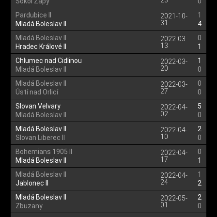
23
Sokol Zápy
0
Pardubice II
1
2021-10-
31
Mladá Boleslav II
4
Mladá Boleslav II
0
2022-03-
13
Hradec Králové II
1
Chlumec nad Cidlinou
1
2022-03-
20
Mladá Boleslav II
0
Mladá Boleslav II
0
2022-03-
27
Ústí nad Orlicí
0
Slovan Velvary
5
2022-04-
02
Mladá Boleslav II
0
Mladá Boleslav II
2
2022-04-
10
Slovan Liberec II
0
Bohemians 1905 II
0
2022-04-
17
Mladá Boleslav II
1
Mladá Boleslav II
1
2022-04-
24
Jablonec II
2
Mladá Boleslav II
2
2022-05-
01
Zbuzany
0