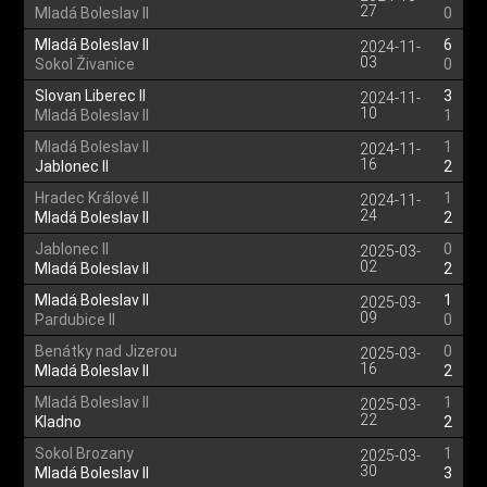
27
Mladá Boleslav II
0
Mladá Boleslav II
6
2024-11-
03
Sokol Živanice
0
Slovan Liberec II
3
2024-11-
10
Mladá Boleslav II
1
Mladá Boleslav II
1
2024-11-
16
Jablonec II
2
Hradec Králové II
1
2024-11-
24
Mladá Boleslav II
2
Jablonec II
0
2025-03-
02
Mladá Boleslav II
2
Mladá Boleslav II
1
2025-03-
09
Pardubice II
0
Benátky nad Jizerou
0
2025-03-
16
Mladá Boleslav II
2
Mladá Boleslav II
1
2025-03-
22
Kladno
2
Sokol Brozany
1
2025-03-
30
Mladá Boleslav II
3