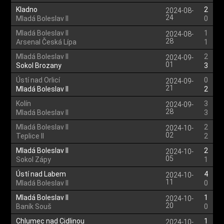
Kladno
2
2024-08-
24
Mladá Boleslav II
0
Mladá Boleslav II
1
2024-08-
28
Arsenal Česká Lípa
1
Mladá Boleslav II
2
2024-09-
01
Sokol Brozany
3
Ústí nad Orlicí
0
2024-09-
21
Mladá Boleslav II
2
Kolín
3
2024-09-
28
Mladá Boleslav II
3
Mladá Boleslav II
2
2024-10-
02
Teplice II
2
Mladá Boleslav II
2
2024-10-
05
Sokol Zápy
1
Ústí nad Labem
4
2024-10-
11
Mladá Boleslav II
0
Mladá Boleslav II
1
2024-10-
20
Baník Souš
0
Chlumec nad Cidlinou
1
2024-10-