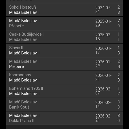
Sokol Hostouň
2
2024-07-
31
Mladá Boleslav II
3
Mladá Boleslav II
7
2025-01-
29
Přepeře
0
České Budějovice II
1
2025-02-
15
Mladá Boleslav II
1
Slavia III
1
2026-01-
17
Mladá Boleslav II
3
Mladá Boleslav II
2
2026-01-
28
Přepeře
4
Kosmonosy
2
2026-01-
31
Mladá Boleslav II
3
Bohemians 1905 II
1
2026-02-
07
Mladá Boleslav II
2
Mladá Boleslav II
3
2026-02-
14
Baník Souš
3
Mladá Boleslav II
3
2026-02-
21
Dukla Praha II
0