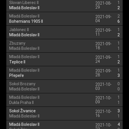
Slovan Liberec II
1
2021-08-
29
Mladá Boleslav II
2
Mladá Boleslav II
2
2021-09-
04
Bohemians 1905 II
6
Jablonec II
1
2021-09-
11
Mladá Boleslav II
2
Zbuzany
1
2021-09-
18
Mladá Boleslav II
1
Mladá Boleslav II
1
2021-09-
24
Teplice II
2
Mladá Boleslav II
1
2021-09-
28
Přepeře
3
Sokol Brozany
0
2021-10-
03
Mladá Boleslav II
0
Mladá Boleslav II
1
2021-10-
09
Dukla Praha II
1
Sokol Živanice
3
2021-10-
16
Mladá Boleslav II
1
Mladá Boleslav II
4
2021-10-