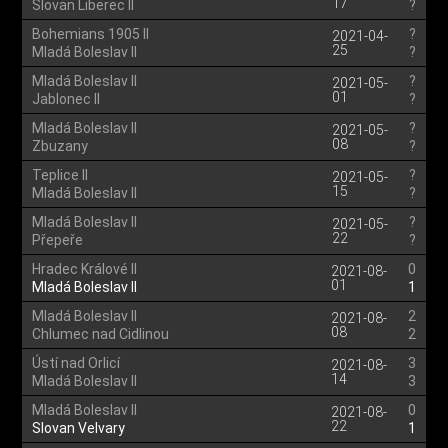
17
Slovan Liberec II
?
Bohemians 1905 II
?
2021-04-
25
Mladá Boleslav II
?
Mladá Boleslav II
?
2021-05-
01
Jablonec II
?
Mladá Boleslav II
?
2021-05-
08
Zbuzany
?
Teplice II
?
2021-05-
15
Mladá Boleslav II
?
Mladá Boleslav II
?
2021-05-
22
Přepeře
?
Hradec Králové II
0
2021-08-
01
Mladá Boleslav II
1
Mladá Boleslav II
2
2021-08-
08
Chlumec nad Cidlinou
2
Ústí nad Orlicí
3
2021-08-
14
Mladá Boleslav II
3
Mladá Boleslav II
0
2021-08-
22
Slovan Velvary
1