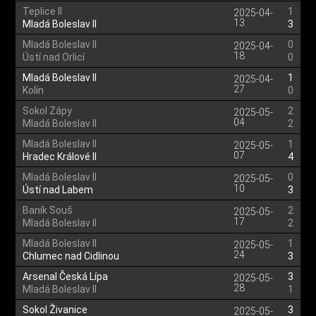
Teplice II
1
2025-04-
13
Mladá Boleslav II
3
Mladá Boleslav II
0
2025-04-
18
Ústí nad Orlicí
0
Mladá Boleslav II
1
2025-04-
27
Kolín
0
Sokol Zápy
2
2025-05-
04
Mladá Boleslav II
2
Mladá Boleslav II
1
2025-05-
07
Hradec Králové II
4
Mladá Boleslav II
0
2025-05-
10
Ústí nad Labem
3
Baník Souš
2
2025-05-
17
Mladá Boleslav II
2
Mladá Boleslav II
1
2025-05-
24
Chlumec nad Cidlinou
3
Arsenal Česká Lípa
3
2025-05-
28
Mladá Boleslav II
1
Sokol Živanice
3
2025-05-