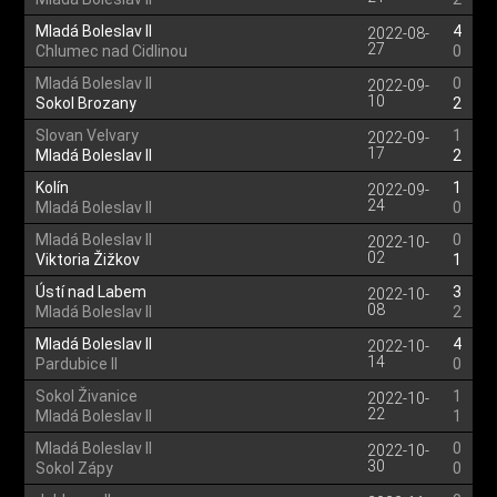
Mladá Boleslav II
4
2022-08-
27
Chlumec nad Cidlinou
0
Mladá Boleslav II
0
2022-09-
10
Sokol Brozany
2
Slovan Velvary
1
2022-09-
17
Mladá Boleslav II
2
Kolín
1
2022-09-
24
Mladá Boleslav II
0
Mladá Boleslav II
0
2022-10-
02
Viktoria Žižkov
1
Ústí nad Labem
3
2022-10-
08
Mladá Boleslav II
2
Mladá Boleslav II
4
2022-10-
14
Pardubice II
0
Sokol Živanice
1
2022-10-
22
Mladá Boleslav II
1
Mladá Boleslav II
0
2022-10-
30
Sokol Zápy
0