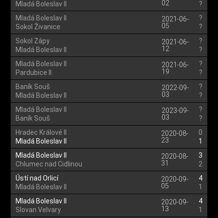
02
Mladá Boleslav II
?
Mladá Boleslav II
?
2021-06-
05
Sokol Živanice
?
Sokol Zápy
?
2021-06-
12
Mladá Boleslav II
?
Mladá Boleslav II
?
2021-06-
19
Pardubice II
?
Baník Souš
?
2022-09-
03
Mladá Boleslav II
?
Mladá Boleslav II
?
2023-09-
03
Baník Souš
?
Hradec Králové II
0
2020-08-
23
Mladá Boleslav II
1
Mladá Boleslav II
3
2020-08-
31
Chlumec nad Cidlinou
2
Ústí nad Orlicí
4
2020-09-
05
Mladá Boleslav II
1
Mladá Boleslav II
4
2020-09-
13
Slovan Velvary
1