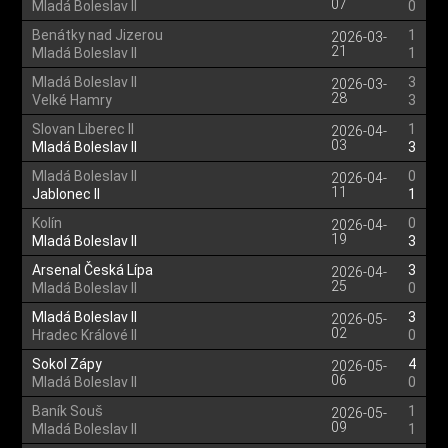
07
Mladá Boleslav II
0
Benátky nad Jizerou
1
2026-03-
21
Mladá Boleslav II
1
Mladá Boleslav II
3
2026-03-
28
Velké Hamry
3
Slovan Liberec II
1
2026-04-
03
Mladá Boleslav II
3
Mladá Boleslav II
0
2026-04-
11
Jablonec II
1
Kolín
0
2026-04-
19
Mladá Boleslav II
3
Arsenal Česká Lípa
3
2026-04-
25
Mladá Boleslav II
0
Mladá Boleslav II
3
2026-05-
02
Hradec Králové II
0
Sokol Zápy
4
2026-05-
06
Mladá Boleslav II
0
Baník Souš
1
2026-05-
09
Mladá Boleslav II
1