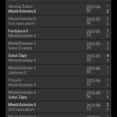
Viktoria Žižkov
1
2023-04-
30
Mladá Boleslav II
2
Mladá Boleslav II
2
2023-05-
06
Ústí nad Labem
2
Pardubice II
1
2023-05-
14
Mladá Boleslav II
0
Mladá Boleslav II
2
2023-05-
20
Sokol Živanice
2
Sokol Zápy
4
2023-05-
28
Mladá Boleslav II
3
Mladá Boleslav II
1
2023-06-
03
Jablonec II
1
Přepeře
1
2023-06-
10
Mladá Boleslav II
1
Mladá Boleslav II
0
2023-08-
06
Sokol Zápy
1
Mladá Boleslav II
2
2023-08-
12
Ústí nad Labem
0