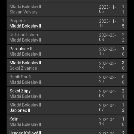
Mladá Boleslav II
1
2023-11-
05
Slovan Velvary
1
Přepeře
1
2023-11-
11
Mladá Boleslav II
5
Ústí nad Labem
2
2024-03-
08
Mladá Boleslav II
2
Pardubice II
1
2024-03-
16
Mladá Boleslav II
0
Mladá Boleslav II
3
2024-03-
23
Sokol Živanice
0
Baník Souš
0
2024-03-
29
Mladá Boleslav II
0
Sokol Zápy
2
2024-04-
03
Mladá Boleslav II
1
Mladá Boleslav II
1
2024-04-
07
Jablonec II
3
Kolín
1
2024-04-
13
Mladá Boleslav II
0
Hradec Králové II
2
2024-04-