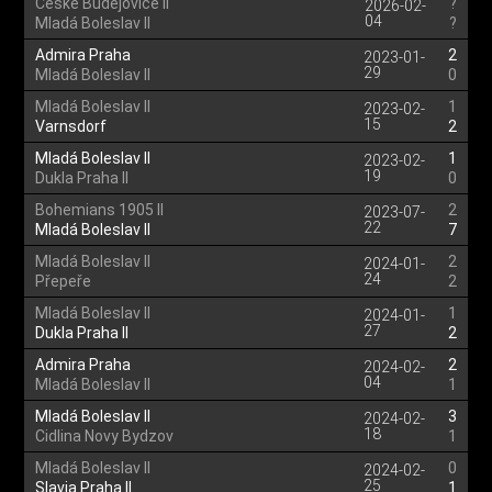
České Budějovice II
?
2026-02-
04
Mladá Boleslav II
?
Admira Praha
2
2023-01-
29
Mladá Boleslav II
0
Mladá Boleslav II
1
2023-02-
15
Varnsdorf
2
Mladá Boleslav II
1
2023-02-
19
Dukla Praha II
0
Bohemians 1905 II
2
2023-07-
22
Mladá Boleslav II
7
Mladá Boleslav II
2
2024-01-
24
Přepeře
2
Mladá Boleslav II
1
2024-01-
27
Dukla Praha II
2
Admira Praha
2
2024-02-
04
Mladá Boleslav II
1
Mladá Boleslav II
3
2024-02-
18
Cidlina Novy Bydzov
1
Mladá Boleslav II
0
2024-02-
25
Slavia Praha II
1