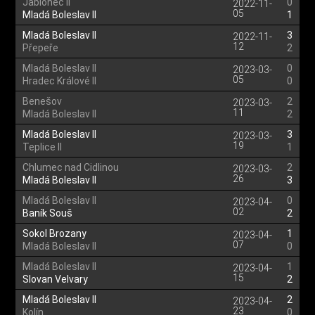
Jablonec II
0
2022-11-
05
Mladá Boleslav II
1
Mladá Boleslav II
3
2022-11-
12
Přepeře
2
Mladá Boleslav II
0
2023-03-
05
Hradec Králové II
0
Benešov
2
2023-03-
11
Mladá Boleslav II
2
Mladá Boleslav II
3
2023-03-
19
Teplice II
1
Chlumec nad Cidlinou
2
2023-03-
26
Mladá Boleslav II
3
Mladá Boleslav II
0
2023-04-
02
Baník Souš
2
Sokol Brozany
1
2023-04-
07
Mladá Boleslav II
0
Mladá Boleslav II
1
2023-04-
15
Slovan Velvary
2
Mladá Boleslav II
2
2023-04-
23
Kolín
0