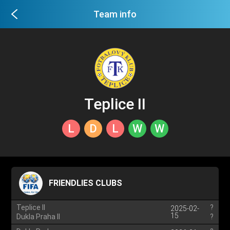
Team info
Teplice II
L
D
L
W
W
FRIENDLIES CLUBS
Teplice II
?
2025-02-
15
Dukla Praha II
?