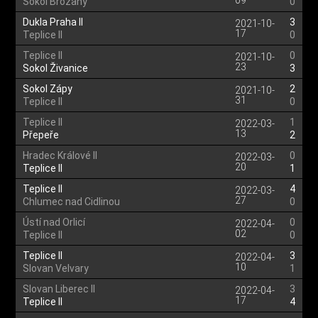
09
Sokol Brozany
0
Dukla Praha II
3
2021-10-
17
Teplice II
0
Teplice II
0
2021-10-
23
Sokol Živanice
3
Sokol Zápy
2
2021-10-
31
Teplice II
0
Teplice II
1
2022-03-
13
Přepeře
2
Hradec Králové II
0
2022-03-
20
Teplice II
1
Teplice II
4
2022-03-
27
Chlumec nad Cidlinou
0
Ústí nad Orlicí
0
2022-04-
02
Teplice II
0
Teplice II
3
2022-04-
10
Slovan Velvary
1
Slovan Liberec II
3
2022-04-
17
Teplice II
4