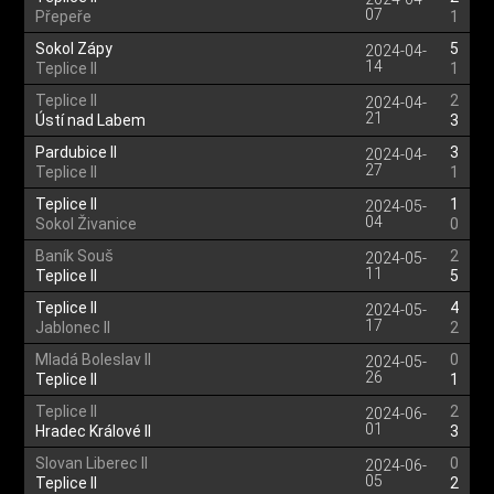
07
Přepeře
1
Sokol Zápy
5
2024-04-
14
Teplice II
1
Teplice II
2
2024-04-
21
Ústí nad Labem
3
Pardubice II
3
2024-04-
27
Teplice II
1
Teplice II
1
2024-05-
04
Sokol Živanice
0
Baník Souš
2
2024-05-
11
Teplice II
5
Teplice II
4
2024-05-
17
Jablonec II
2
Mladá Boleslav II
0
2024-05-
26
Teplice II
1
Teplice II
2
2024-06-
01
Hradec Králové II
3
Slovan Liberec II
0
2024-06-
05
Teplice II
2