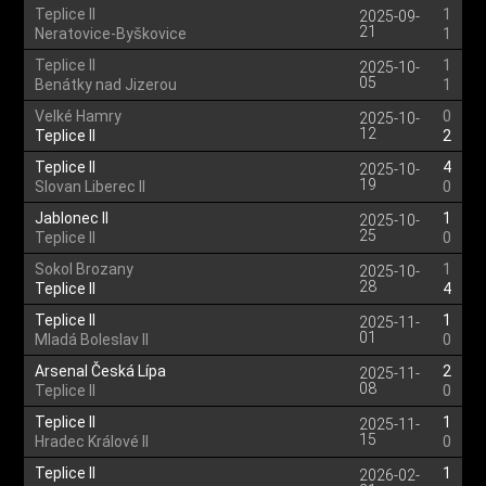
Teplice II
1
2025-09-
21
Neratovice-Byškovice
1
Teplice II
1
2025-10-
05
Benátky nad Jizerou
1
Velké Hamry
0
2025-10-
12
Teplice II
2
Teplice II
4
2025-10-
19
Slovan Liberec II
0
Jablonec II
1
2025-10-
25
Teplice II
0
Sokol Brozany
1
2025-10-
28
Teplice II
4
Teplice II
1
2025-11-
01
Mladá Boleslav II
0
Arsenal Česká Lípa
2
2025-11-
08
Teplice II
0
Teplice II
1
2025-11-
15
Hradec Králové II
0
Teplice II
1
2026-02-