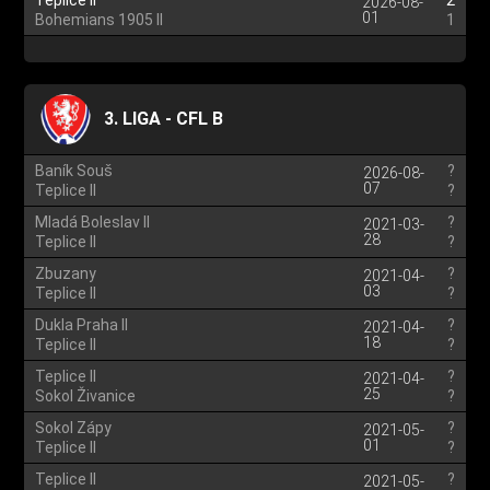
Teplice II
2
2026-08-
01
Bohemians 1905 II
1
3. LIGA - CFL B
Baník Souš
?
2026-08-
07
Teplice II
?
Mladá Boleslav II
?
2021-03-
28
Teplice II
?
Zbuzany
?
2021-04-
03
Teplice II
?
Dukla Praha II
?
2021-04-
18
Teplice II
?
Teplice II
?
2021-04-
25
Sokol Živanice
?
Sokol Zápy
?
2021-05-
01
Teplice II
?
Teplice II
?
2021-05-