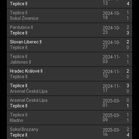
13
Teplice II
4
Teplice II
1
2024-10-
19
Sokol Živanice
1
Pardubice II
2
2024-10-
23
Teplice II
3
Slovan Liberec II
2
2024-10-
27
Teplice II
0
Teplice II
1
2024-11-
03
Jablonec II
1
Hradec Králové II
2
2024-11-
10
Teplice II
0
Teplice II
3
2024-11-
17
Arsenal Česká Lípa
0
Arsenal Česká Lípa
0
2025-03-
01
Teplice II
1
Teplice II
1
2025-03-
09
Kladno
1
Sokol Brozany
2
2025-03-
16
Teplice II
4