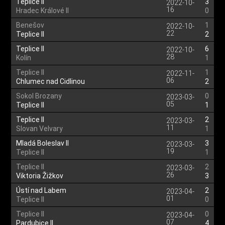
Teplice II
3
2022-10-
16
Hradec Králové II
0
Benešov
1
2022-10-
22
Teplice II
2
Teplice II
6
2022-10-
28
Kolín
1
Teplice II
1
2022-11-
06
Chlumec nad Cidlinou
2
Sokol Brozany
0
2023-03-
05
Teplice II
1
Teplice II
2
2023-03-
11
Slovan Velvary
1
Mladá Boleslav II
3
2023-03-
19
Teplice II
1
Teplice II
2
2023-03-
26
Viktoria Žižkov
3
Ústí nad Labem
2
2023-04-
01
Teplice II
0
Teplice II
0
2023-04-
07
Pardubice II
4