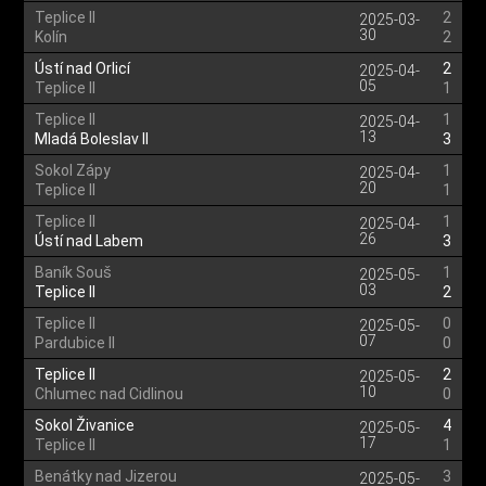
Teplice II
2
2025-03-
30
Kolín
2
Ústí nad Orlicí
2
2025-04-
05
Teplice II
1
Teplice II
1
2025-04-
13
Mladá Boleslav II
3
Sokol Zápy
1
2025-04-
20
Teplice II
1
Teplice II
1
2025-04-
26
Ústí nad Labem
3
Baník Souš
1
2025-05-
03
Teplice II
2
Teplice II
0
2025-05-
07
Pardubice II
0
Teplice II
2
2025-05-
10
Chlumec nad Cidlinou
0
Sokol Živanice
4
2025-05-
17
Teplice II
1
Benátky nad Jizerou
3
2025-05-