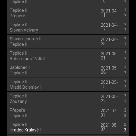
10
Teplice II
?
Teplice II
?
2021-04-
11
Přepeře
?
Teplice II
?
2021-04-
17
Slovan Velvary
?
Slovan Liberec II
?
2021-04-
25
Teplice II
?
Teplice II
?
2021-05-
01
Bohemians 1905 II
?
Jablonec II
?
2021-05-
08
Teplice II
?
Teplice II
?
2021-05-
15
Mladá Boleslav II
?
Teplice II
?
2021-05-
22
Zbuzany
?
Přepeře
3
2021-07-
31
Teplice II
3
Teplice II
0
2021-08-
07
Hradec Králové II
3