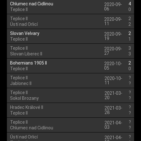
Chlumec nad Cidlinou
4
2020-09-
06
Teplice II
0
Teplice II
2
2020-09-
11
Ústí nad Orlicí
2
Slovan Velvary
2
2020-09-
19
Teplice II
1
Teplice II
3
2020-09-
27
Slovan Liberec II
3
Bohemians 1905 II
2
2020-10-
05
Teplice II
0
Teplice II
?
2020-10-
11
Jablonec II
?
Teplice II
?
2021-03-
20
Sokol Brozany
?
Hradec Králové II
?
2021-03-
28
Teplice II
?
Teplice II
?
2021-04-
03
Chlumec nad Cidlinou
?
Ústí nad Orlicí
?
2021-04-