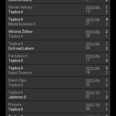
Slovan Velvary
0
2022-08-
13
Teplice II
1
Teplice II
4
2022-08-
21
Mladá Boleslav II
2
Viktoria Žižkov
2
2022-08-
28
Teplice II
1
Teplice II
2
2022-09-
04
Ústí nad Labem
3
Pardubice II
1
2022-09-
11
Teplice II
3
Teplice II
3
2022-09-
18
Sokol Živanice
2
Sokol Zápy
0
2022-09-
25
Teplice II
0
Teplice II
1
2022-10-
02
Jablonec II
2
Přepeře
0
2022-10-
08
Teplice II
1