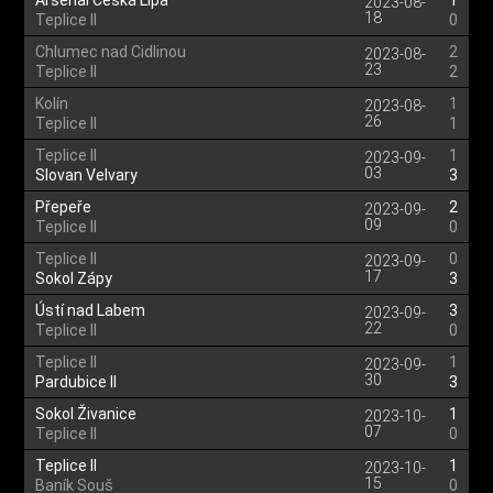
Arsenal Česká Lípa
1
2023-08-
18
Teplice II
0
Chlumec nad Cidlinou
2
2023-08-
23
Teplice II
2
Kolín
1
2023-08-
26
Teplice II
1
Teplice II
1
2023-09-
03
Slovan Velvary
3
Přepeře
2
2023-09-
09
Teplice II
0
Teplice II
0
2023-09-
17
Sokol Zápy
3
Ústí nad Labem
3
2023-09-
22
Teplice II
0
Teplice II
1
2023-09-
30
Pardubice II
3
Sokol Živanice
1
2023-10-
07
Teplice II
0
Teplice II
1
2023-10-
15
Baník Souš
0