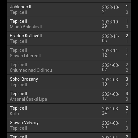
Jablonec II
1
2023-10-
21
Teplice II
0
Teplice II
1
2023-10-
29
Mladá Boleslav II
0
Hradec Králové II
2
2023-11-
05
Teplice II
1
Teplice II
1
2023-11-
12
Slovan Liberec II
1
Teplice II
2
2024-03-
02
Chlumec nad Cidlinou
2
Sokol Brozany
3
2024-03-
10
Teplice II
2
Teplice II
3
2024-03-
17
Arsenal Česká Lípa
0
Teplice II
2
2024-03-
24
Kolín
1
Slovan Velvary
1
2024-03-
29
Teplice II
0
Teplice II
2
2024-04-