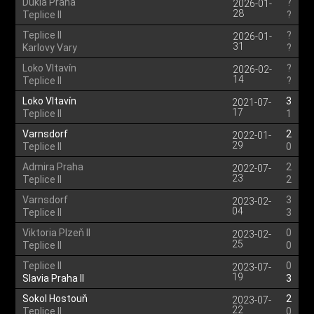
Dukla Praha
?
2026-01-
28
Teplice II
?
Teplice II
?
2026-01-
31
Karlovy Vary
?
Loko Vltavín
?
2026-02-
14
Teplice II
?
Loko Vltavín
3
2021-07-
17
Teplice II
1
Varnsdorf
2
2022-01-
29
Teplice II
0
Admira Praha
2
2022-07-
23
Teplice II
2
Varnsdorf
3
2023-02-
04
Teplice II
3
Viktoria Plzeň II
0
2023-02-
25
Teplice II
0
Teplice II
0
2023-07-
19
Slavia Praha II
3
Sokol Hostouň
2
2023-07-
22
Teplice II
0