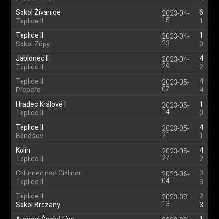
Sokol Živanice
6
2023-04-
15
Teplice II
1
Teplice II
1
2023-04-
23
Sokol Zápy
0
Jablonec II
4
2023-04-
29
Teplice II
2
Teplice II
4
2023-05-
07
Přepeře
4
Hradec Králové II
1
2023-05-
14
Teplice II
0
Teplice II
4
2023-05-
21
Benešov
1
Kolín
4
2023-05-
27
Teplice II
2
Chlumec nad Cidlinou
3
2023-06-
04
Teplice II
3
Teplice II
2
2023-08-
13
Sokol Brozany
3