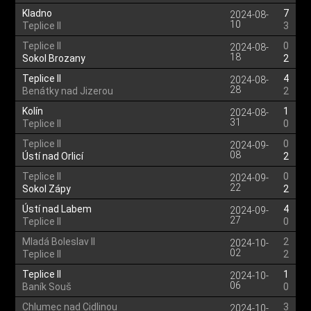
Kladno
7
2024-08-
10
Teplice II
3
Teplice II
0
2024-08-
18
Sokol Brozany
2
Teplice II
4
2024-08-
28
Benátky nad Jizerou
2
Kolín
1
2024-08-
31
Teplice II
0
Teplice II
0
2024-09-
08
Ústí nad Orlicí
2
Teplice II
0
2024-09-
22
Sokol Zápy
2
Ústí nad Labem
4
2024-09-
27
Teplice II
0
Mladá Boleslav II
2
2024-10-
02
Teplice II
2
Teplice II
1
2024-10-
06
Baník Souš
0
Chlumec nad Cidlinou
3
2024-10-