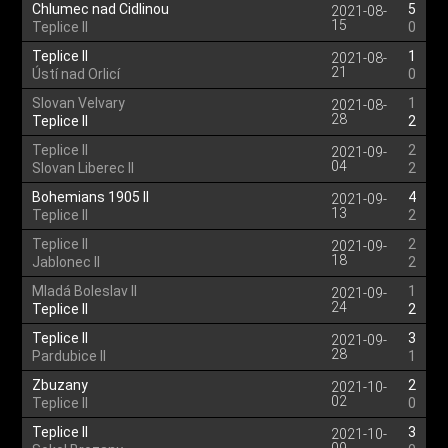
Chlumec nad Cidlinou
5
2021-08-
15
Teplice II
0
Teplice II
1
2021-08-
21
Ústí nad Orlicí
0
Slovan Velvary
1
2021-08-
28
Teplice II
2
Teplice II
2
2021-09-
04
Slovan Liberec II
2
Bohemians 1905 II
4
2021-09-
13
Teplice II
2
Teplice II
2
2021-09-
18
Jablonec II
2
Mladá Boleslav II
1
2021-09-
24
Teplice II
2
Teplice II
3
2021-09-
28
Pardubice II
1
Zbuzany
2
2021-10-
02
Teplice II
0
Teplice II
3
2021-10-