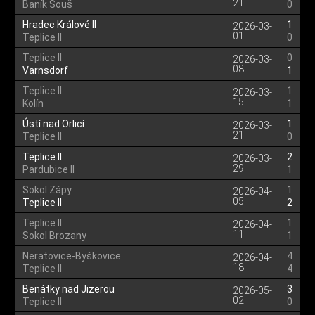
21
Baník Souš
0
Hradec Králové II
1
2026-03-
01
Teplice II
0
Teplice II
0
2026-03-
08
Varnsdorf
1
Teplice II
1
2026-03-
15
Kolín
1
Ústí nad Orlicí
1
2026-03-
21
Teplice II
0
Teplice II
2
2026-03-
29
Pardubice II
1
Sokol Zápy
1
2026-04-
05
Teplice II
2
Teplice II
1
2026-04-
11
Sokol Brozany
1
Neratovice-Byškovice
4
2026-04-
18
Teplice II
4
Benátky nad Jizerou
3
2026-05-
02
Teplice II
0