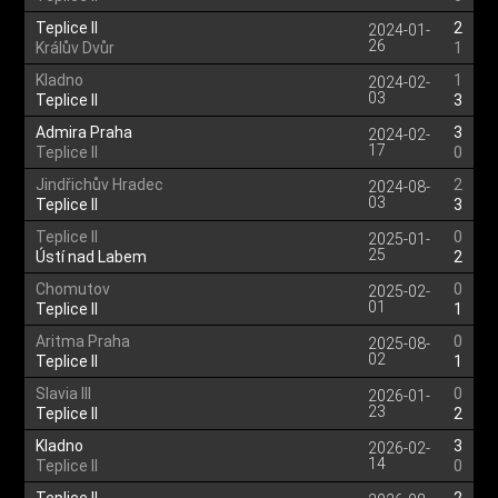
Teplice II
2
2024-01-
26
Králův Dvůr
1
Kladno
1
2024-02-
03
Teplice II
3
Admira Praha
3
2024-02-
17
Teplice II
0
Jindřichův Hradec
2
2024-08-
03
Teplice II
3
Teplice II
0
2025-01-
25
Ústí nad Labem
2
Chomutov
0
2025-02-
01
Teplice II
1
Aritma Praha
0
2025-08-
02
Teplice II
1
Slavia III
0
2026-01-
23
Teplice II
2
Kladno
3
2026-02-
14
Teplice II
0