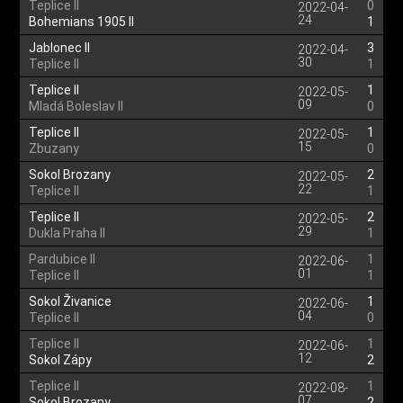
Teplice II
0
2022-04-
24
Bohemians 1905 II
1
Jablonec II
3
2022-04-
30
Teplice II
1
Teplice II
1
2022-05-
09
Mladá Boleslav II
0
Teplice II
1
2022-05-
15
Zbuzany
0
Sokol Brozany
2
2022-05-
22
Teplice II
1
Teplice II
2
2022-05-
29
Dukla Praha II
1
Pardubice II
1
2022-06-
01
Teplice II
1
Sokol Živanice
1
2022-06-
04
Teplice II
0
Teplice II
1
2022-06-
12
Sokol Zápy
2
Teplice II
1
2022-08-
07
Sokol Brozany
2