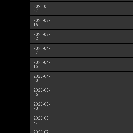
2025-05-
27
2025-07-
16
2025-07-
23
2026-04-
07
2026-04-
15
2026-04-
30
2026-05-
06
2026-05-
20
2026-05-
27
2026-07-