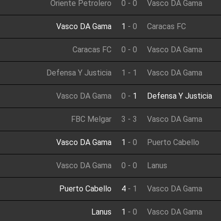
Oriente Petrolero
0
-
0
Vasco DA Gama
Vasco DA Gama
1
-
0
Caracas FC
Caracas FC
0
-
0
Vasco DA Gama
Defensa Y Justicia
1
-
1
Vasco DA Gama
Vasco DA Gama
0
-
1
Defensa Y Justicia
FBC Melgar
3
-
3
Vasco DA Gama
Vasco DA Gama
1
-
0
Puerto Cabello
Vasco DA Gama
0
-
0
Lanus
Puerto Cabello
4
-
1
Vasco DA Gama
Lanus
1
-
0
Vasco DA Gama