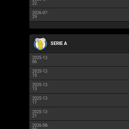
22
2026-07-
29
SERIE A
2025-12-
06
2025-12-
10
2025-12-
13
2025-12-
17
2025-12-
21
2026-08-