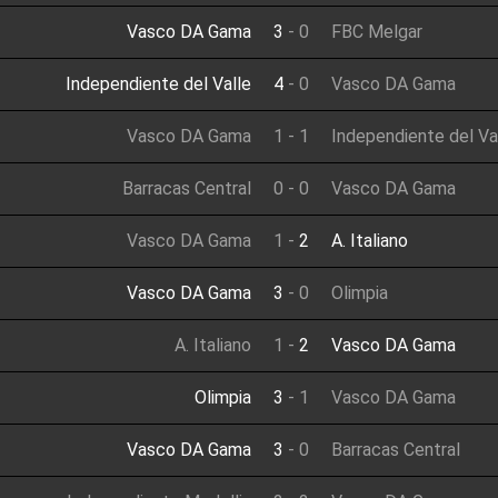
Vasco DA Gama
3
-
0
FBC Melgar
Independiente del Valle
4
-
0
Vasco DA Gama
Vasco DA Gama
1
-
1
Independiente del Va
Barracas Central
0
-
0
Vasco DA Gama
Vasco DA Gama
1
-
2
A. Italiano
Vasco DA Gama
3
-
0
Olimpia
A. Italiano
1
-
2
Vasco DA Gama
Olimpia
3
-
1
Vasco DA Gama
Vasco DA Gama
3
-
0
Barracas Central