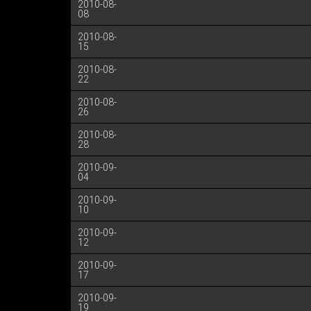
2010-08-
08
2010-08-
15
2010-08-
22
2010-08-
26
2010-08-
28
2010-09-
04
2010-09-
10
2010-09-
12
2010-09-
17
2010-09-
19