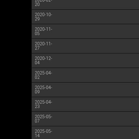
2020-02-
20
2020-10-
29
2020-11-
05
2020-11-
27
2020-12-
04
2025-04-
02
2025-04-
09
2025-04-
23
2025-05-
07
2025-05-
14