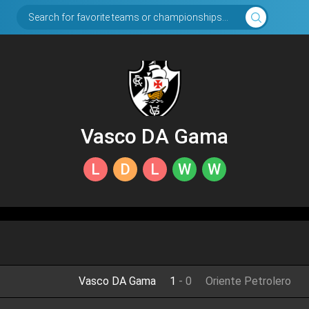
Search for favorite teams or championships...
Vasco DA Gama
L
D
L
W
W
Vasco DA Gama
1
-
0
Oriente Petrolero