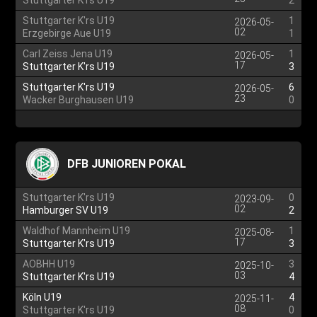
Stuttgarter K'rs U19
2
Stuttgarter K'rs U19
1
2026-05-
02
Erzgebirge Aue U19
1
Carl Zeiss Jena U19
1
2026-05-
17
Stuttgarter K'rs U19
3
Stuttgarter K'rs U19
6
2026-05-
23
Wacker Burghausen U19
0
DFB JUNIOREN POKAL
Stuttgarter K'rs U19
0
2023-09-
02
Hamburger SV U19
2
Waldhof Mannheim U19
1
2025-08-
17
Stuttgarter K'rs U19
3
AOBHH U19
3
2025-10-
03
Stuttgarter K'rs U19
4
Köln U19
4
2025-11-
08
Stuttgarter K'rs U19
0