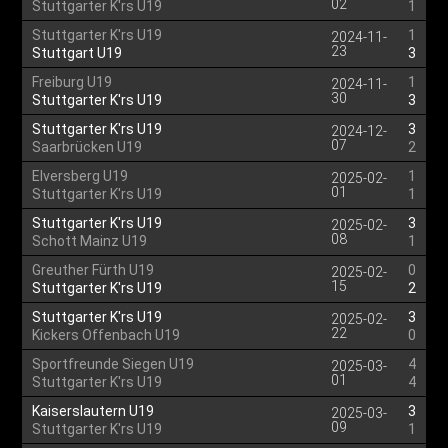
02
Stuttgarter K'rs U19
1
Stuttgarter K'rs U19
1
2024-11-
23
Stuttgart U19
3
Freiburg U19
1
2024-11-
30
Stuttgarter K'rs U19
3
Stuttgarter K'rs U19
3
2024-12-
07
Saarbrücken U19
2
Elversberg U19
1
2025-02-
01
Stuttgarter K'rs U19
1
Stuttgarter K'rs U19
3
2025-02-
08
Schott Mainz U19
1
Greuther Fürth U19
0
2025-02-
15
Stuttgarter K'rs U19
2
Stuttgarter K'rs U19
3
2025-02-
22
Kickers Offenbach U19
0
Sportfreunde Siegen U19
4
2025-03-
01
Stuttgarter K'rs U19
4
Kaiserslautern U19
3
2025-03-
09
Stuttgarter K'rs U19
1