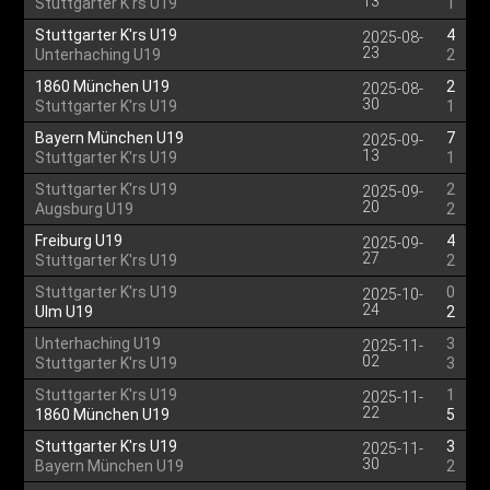
13
Stuttgarter K'rs U19
1
Stuttgarter K'rs U19
4
2025-08-
23
Unterhaching U19
2
1860 München U19
2
2025-08-
30
Stuttgarter K'rs U19
1
Bayern München U19
7
2025-09-
13
Stuttgarter K'rs U19
1
Stuttgarter K'rs U19
2
2025-09-
20
Augsburg U19
2
Freiburg U19
4
2025-09-
27
Stuttgarter K'rs U19
2
Stuttgarter K'rs U19
0
2025-10-
24
Ulm U19
2
Unterhaching U19
3
2025-11-
02
Stuttgarter K'rs U19
3
Stuttgarter K'rs U19
1
2025-11-
22
1860 München U19
5
Stuttgarter K'rs U19
3
2025-11-
30
Bayern München U19
2