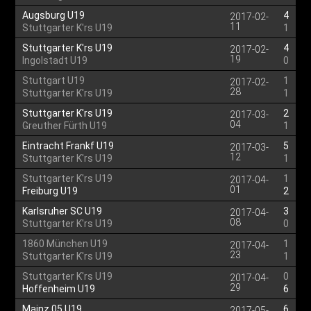
Augsburg U19
4
2017-02-
11
Stuttgarter K'rs U19
1
Stuttgarter K'rs U19
4
2017-02-
19
Ingolstadt U19
0
Stuttgart U19
1
2017-02-
28
Stuttgarter K'rs U19
1
Stuttgarter K'rs U19
2
2017-03-
04
Greuther Fürth U19
1
Eintracht Frankf U19
5
2017-03-
12
Stuttgarter K'rs U19
1
Stuttgarter K'rs U19
1
2017-04-
01
Freiburg U19
2
Karlsruher SC U19
3
2017-04-
08
Stuttgarter K'rs U19
0
1860 München U19
1
2017-04-
23
Stuttgarter K'rs U19
1
Stuttgarter K'rs U19
0
2017-04-
29
Hoffenheim U19
6
Mainz 05 U19
6
2017-05-