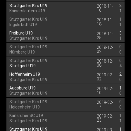
Stuttgarter K'rs U19
2
2018-11-
10
Kaiserslautern U19
1
Stuttgarter K'rs U19
1
2018-11-
18
Ingolstadt U19
1
Freiburg U19
3
2018-11-
25
Stuttgarter K'rs U19
1
Stuttgarter K'rs U19
0
2018-12-
02
Nürnberg U19
0
Stuttgarter K'rs U19
0
2018-12-
08
Stuttgart U19
4
Hoffenheim U19
2
2019-02-
02
Stuttgarter K'rs U19
0
Augsburg U19
1
2019-02-
10
Stuttgarter K'rs U19
0
Stuttgarter K'rs U19
0
2019-02-
17
Heidenheim U19
0
Karlsruher SC U19
1
2019-02-
23
Stuttgarter K'rs U19
1
Stuttgarter K'rs U19
1
2019-03-