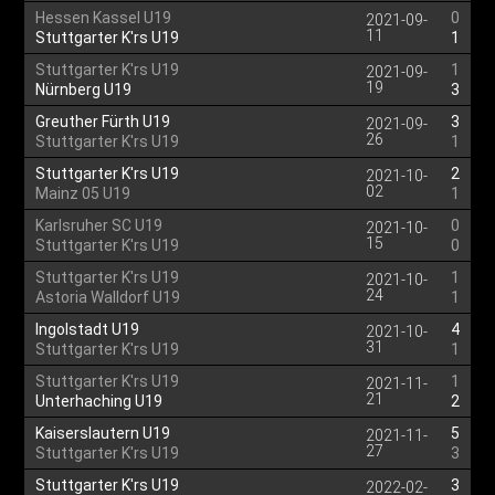
Hessen Kassel U19
0
2021-09-
11
Stuttgarter K'rs U19
1
Stuttgarter K'rs U19
1
2021-09-
19
Nürnberg U19
3
Greuther Fürth U19
3
2021-09-
26
Stuttgarter K'rs U19
1
Stuttgarter K'rs U19
2
2021-10-
02
Mainz 05 U19
1
Karlsruher SC U19
0
2021-10-
15
Stuttgarter K'rs U19
0
Stuttgarter K'rs U19
1
2021-10-
24
Astoria Walldorf U19
1
Ingolstadt U19
4
2021-10-
31
Stuttgarter K'rs U19
1
Stuttgarter K'rs U19
1
2021-11-
21
Unterhaching U19
2
Kaiserslautern U19
5
2021-11-
27
Stuttgarter K'rs U19
3
Stuttgarter K'rs U19
3
2022-02-