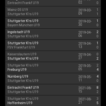
02
Eintracht Frankf U19
0
Mainz 05 U19
1
2019-03-
09
Stuttgarter K'rs U19
1
Stuttgarter K'rs U19
1
2019-03-
30
Bayern München U19
0
Ingolstadt U19
2
2019-04-
06
Stuttgarter K'rs U19
0
Stuttgarter K'rs U19
1
2019-04-
13
FSV Frankfurt U19
0
Kaiserslautern U19
0
2019-04-
27
Stuttgarter K'rs U19
2
Stuttgarter K'rs U19
2
2019-05-
05
Freiburg U19
4
Nürnberg U19
4
2019-05-
11
Stuttgarter K'rs U19
0
Eintracht Frankf U19
8
2021-08-
15
Stuttgarter K'rs U19
2
Stuttgarter K'rs U19
3
2021-08-
21
Hoffenheim U19
5