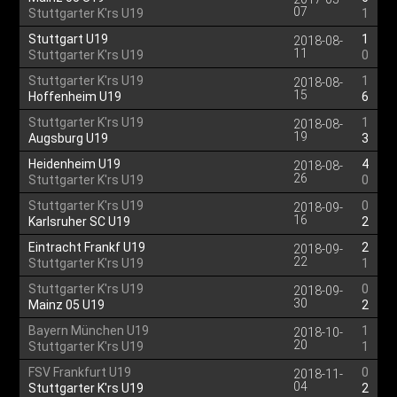
07
Stuttgarter K'rs U19
1
Stuttgart U19
1
2018-08-
11
Stuttgarter K'rs U19
0
Stuttgarter K'rs U19
1
2018-08-
15
Hoffenheim U19
6
Stuttgarter K'rs U19
1
2018-08-
19
Augsburg U19
3
Heidenheim U19
4
2018-08-
26
Stuttgarter K'rs U19
0
Stuttgarter K'rs U19
0
2018-09-
16
Karlsruher SC U19
2
Eintracht Frankf U19
2
2018-09-
22
Stuttgarter K'rs U19
1
Stuttgarter K'rs U19
0
2018-09-
30
Mainz 05 U19
2
Bayern München U19
1
2018-10-
20
Stuttgarter K'rs U19
1
FSV Frankfurt U19
0
2018-11-
04
Stuttgarter K'rs U19
2