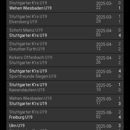
Stuttgarter K'rs U19
0
2025-03-
22
Wehen Wiesbaden U19
1
Stuttgarter K'rs U19
1
2025-03-
29
Elversberg U19
1
Schott Mainz U19
0
2025-04-
05
Stuttgarter K'rs U19
4
Stuttgarter K'rs U19
2
2025-04-
12
Greuther Fürth U19
2
Kickers Offenbach U19
2
2025-04-
26
Stuttgarter K'rs U19
2
Stuttgarter K'rs U19
4
2025-05-
04
Sportfreunde Siegen U19
0
Stuttgarter K'rs U19
1
2025-05-
10
Kaiserslautern U19
0
Wehen Wiesbaden U19
1
2025-05-
17
Stuttgarter K'rs U19
3
Stuttgarter K'rs U19
2
2025-08-
02
Freiburg U19
4
Ulm U19
3
2025-08-