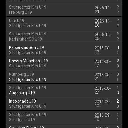
Stuttgarter K'rs U19
?
2026-11-
21
Freiburg U19
?
Ulm U19
?
2026-11-
28
Stuttgarter K'rs U19
?
Stuttgarter K'rs U19
?
2026-12-
05
Karlsruher SC U19
?
Kaiserslautern U19
4
2016-08-
13
Stuttgarter K'rs U19
1
Bayern München U19
2
2016-08-
17
Stuttgarter K'rs U19
0
Nürnberg U19
0
2016-08-
21
Stuttgarter K'rs U19
1
Stuttgarter K'rs U19
1
2016-08-
27
Augsburg U19
3
Ingolstadt U19
2
2016-09-
10
Stuttgarter K'rs U19
0
Stuttgarter K'rs U19
1
2016-09-
18
Stuttgart U19
1