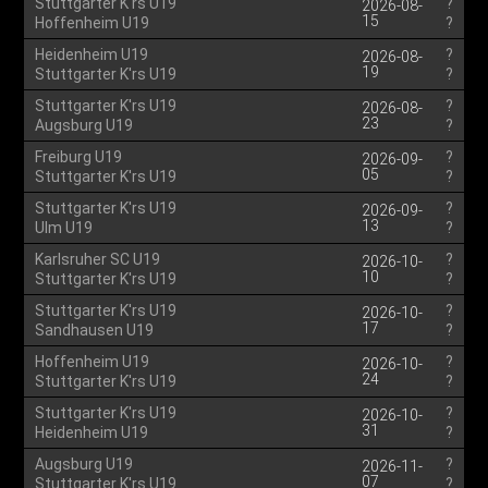
Stuttgarter K'rs U19
?
2026-08-
15
Hoffenheim U19
?
Heidenheim U19
?
2026-08-
19
Stuttgarter K'rs U19
?
Stuttgarter K'rs U19
?
2026-08-
23
Augsburg U19
?
Freiburg U19
?
2026-09-
05
Stuttgarter K'rs U19
?
Stuttgarter K'rs U19
?
2026-09-
13
Ulm U19
?
Karlsruher SC U19
?
2026-10-
10
Stuttgarter K'rs U19
?
Stuttgarter K'rs U19
?
2026-10-
17
Sandhausen U19
?
Hoffenheim U19
?
2026-10-
24
Stuttgarter K'rs U19
?
Stuttgarter K'rs U19
?
2026-10-
31
Heidenheim U19
?
Augsburg U19
?
2026-11-
07
Stuttgarter K'rs U19
?