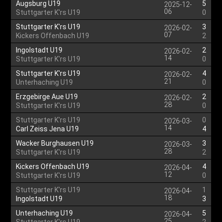
Augsburg U19
5
2025-12-
06
Stuttgarter K'rs U19
0
Stuttgarter K'rs U19
3
2026-02-
07
Kickers Offenbach U19
2
Ingolstadt U19
2
2026-02-
14
Stuttgarter K'rs U19
0
Stuttgarter K'rs U19
4
2026-02-
21
Unterhaching U19
0
Erzgebirge Aue U19
2
2026-02-
28
Stuttgarter K'rs U19
0
Stuttgarter K'rs U19
0
2026-03-
14
Carl Zeiss Jena U19
4
Wacker Burghausen U19
3
2026-03-
28
Stuttgarter K'rs U19
2
Kickers Offenbach U19
4
2026-04-
12
Stuttgarter K'rs U19
0
Stuttgarter K'rs U19
1
2026-04-
18
Ingolstadt U19
3
Unterhaching U19
5
2026-04-
25