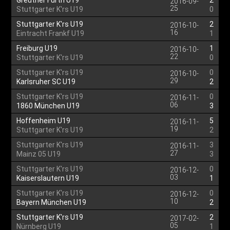
Greuther Fürth U19
2
2016-09-
25
Stuttgarter K'rs U19
0
Stuttgarter K'rs U19
2
2016-10-
16
Eintracht Frankf U19
1
Freiburg U19
1
2016-10-
22
Stuttgarter K'rs U19
0
Stuttgarter K'rs U19
0
2016-10-
29
Karlsruher SC U19
2
Stuttgarter K'rs U19
0
2016-11-
06
1860 München U19
3
Hoffenheim U19
5
2016-11-
19
Stuttgarter K'rs U19
2
Stuttgarter K'rs U19
3
2016-11-
27
Mainz 05 U19
3
Stuttgarter K'rs U19
0
2016-12-
03
Kaiserslautern U19
1
Stuttgarter K'rs U19
0
2016-12-
10
Bayern München U19
2
Stuttgarter K'rs U19
2
2017-02-
05
Nürnberg U19
1