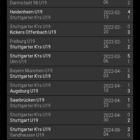
06
Darmstadt 98 U19
2
Heidenheim U19
4
2022-02-
13
Stuttgarter K'rs U19
1
Stuttgarter K'rs U19
0
2022-02-
20
Kickers Offenbach U19
3
Freiburg U19
1
2022-02-
26
Stuttgarter K'rs U19
2
Stuttgarter K'rs U19
5
2022-03-
06
Ulm U19
1
Bayern München U19
2
2022-04-
03
Stuttgarter K'rs U19
5
Stuttgarter K'rs U19
1
2022-04-
10
Augsburg U19
3
Saarbrücken U19
1
2022-04-
23
Stuttgarter K'rs U19
0
Stuttgarter K'rs U19
0
2022-04-
30
Stuttgart U19
2
Stuttgarter K'rs U19
2
2024-08-
04
Sandhausen U19
0