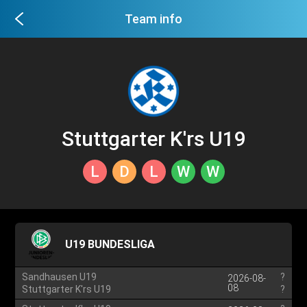
Team info
Stuttgarter K'rs U19
L
D
L
W
W
U19 BUNDESLIGA
Sandhausen U19
?
2026-08-
08
Stuttgarter K'rs U19
?