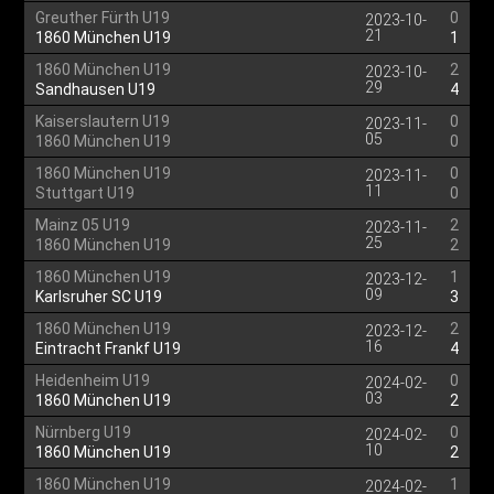
Greuther Fürth U19
0
2023-10-
21
1860 München U19
1
1860 München U19
2
2023-10-
29
Sandhausen U19
4
Kaiserslautern U19
0
2023-11-
05
1860 München U19
0
1860 München U19
0
2023-11-
11
Stuttgart U19
0
Mainz 05 U19
2
2023-11-
25
1860 München U19
2
1860 München U19
1
2023-12-
09
Karlsruher SC U19
3
1860 München U19
2
2023-12-
16
Eintracht Frankf U19
4
Heidenheim U19
0
2024-02-
03
1860 München U19
2
Nürnberg U19
0
2024-02-
10
1860 München U19
2
1860 München U19
1
2024-02-