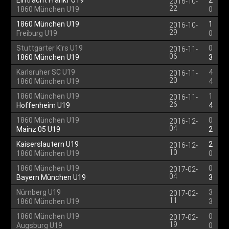
Eintracht Frankf U19
2
2016-10-
22
1860 München U19
0
1860 München U19
1
2016-10-
29
Freiburg U19
0
Stuttgarter K'rs U19
0
2016-11-
06
1860 München U19
3
Karlsruher SC U19
4
2016-11-
20
1860 München U19
4
1860 München U19
1
2016-11-
26
Hoffenheim U19
4
1860 München U19
0
2016-12-
04
Mainz 05 U19
2
Kaiserslautern U19
2
2016-12-
10
1860 München U19
0
1860 München U19
0
2017-02-
04
Bayern München U19
3
Nürnberg U19
3
2017-02-
11
1860 München U19
3
1860 München U19
0
2017-02-
19
Augsburg U19
0