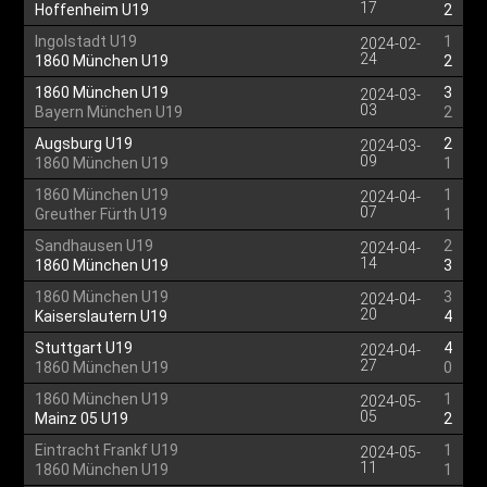
17
Hoffenheim U19
2
Ingolstadt U19
1
2024-02-
24
1860 München U19
2
1860 München U19
3
2024-03-
03
Bayern München U19
2
Augsburg U19
2
2024-03-
09
1860 München U19
1
1860 München U19
1
2024-04-
07
Greuther Fürth U19
1
Sandhausen U19
2
2024-04-
14
1860 München U19
3
1860 München U19
3
2024-04-
20
Kaiserslautern U19
4
Stuttgart U19
4
2024-04-
27
1860 München U19
0
1860 München U19
1
2024-05-
05
Mainz 05 U19
2
Eintracht Frankf U19
1
2024-05-
11
1860 München U19
1