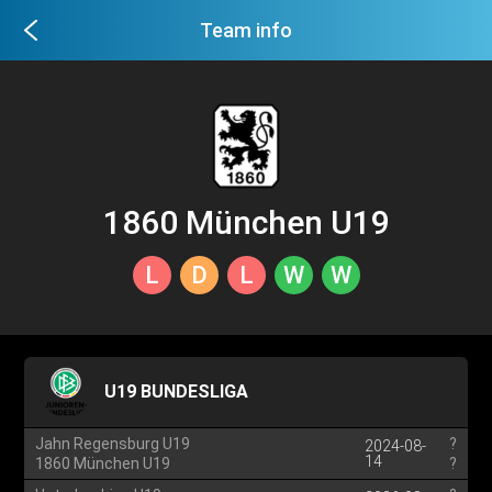
Team info
1860 München U19
L
D
L
W
W
U19 BUNDESLIGA
Jahn Regensburg U19
?
2024-08-
14
1860 München U19
?