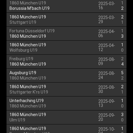
1860 München U19
1
2025-03-
16
Borussia M'bach U19
2
1860 München U19
2
2025-03-
29
Stuttgart U19
1
Fortuna Düsseldorf U19
1
2025-04-
06
1860 München U19
3
1860 München U19
1
2025-04-
12
Wolfsburg U19
0
Freiburg U19
2
2025-08-
09
1860 München U19
4
Augsburg U19
5
2025-08-
24
1860 München U19
2
1860 München U19
2
2025-08-
30
Stuttgarter K'rs U19
1
Unterhaching U19
1
2025-09-
13
1860 München U19
0
1860 München U19
3
2025-09-
20
Ulm U19
0
1860 München U19
1
2025-10-