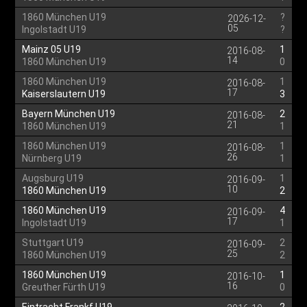
1860 München U19
?
2026-12-
05
Ingolstadt U19
?
Mainz 05 U19
1
2016-08-
14
1860 München U19
0
1860 München U19
1
2016-08-
17
Kaiserslautern U19
3
Bayern München U19
2
2016-08-
21
1860 München U19
1
1860 München U19
1
2016-08-
26
Nürnberg U19
1
Augsburg U19
1
2016-09-
10
1860 München U19
2
1860 München U19
4
2016-09-
17
Ingolstadt U19
1
Stuttgart U19
2
2016-09-
25
1860 München U19
2
1860 München U19
1
2016-10-
16
Greuther Fürth U19
0