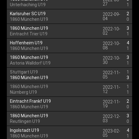
27
Unterhaching U19
1
Karlsruher SC U19
2
2022-09-
04
1860 München U19
0
1860 München U19
3
2022-10-
02
Eintracht Trier U19
1
Hoffenheim U19
4
2022-10-
08
1860 München U19
1
1860 München U19
3
2022-10-
30
Astoria Walldorf U19
1
Stuttgart U19
1
2022-11-
05
1860 München U19
3
1860 München U19
1
2022-11-
12
Nürnberg U19
1
Eintracht Frankf U19
2
2022-11-
19
1860 München U19
0
1860 München U19
3
2022-12-
03
Reutlingen U19
0
Ingolstadt U19
4
2023-02-
05
1860 München U19
1