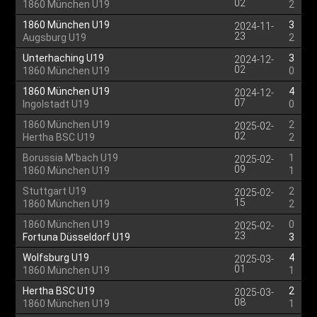
02
1860 München U19
2
1860 München U19
3
2024-11-
23
Augsburg U19
2
Unterhaching U19
3
2024-12-
02
1860 München U19
0
1860 München U19
4
2024-12-
07
Ingolstadt U19
0
1860 München U19
2
2025-02-
02
Hertha BSC U19
2
Borussia M'bach U19
1
2025-02-
09
1860 München U19
1
Stuttgart U19
2
2025-02-
15
1860 München U19
2
1860 München U19
0
2025-02-
23
Fortuna Düsseldorf U19
3
Wolfsburg U19
4
2025-03-
01
1860 München U19
1
Hertha BSC U19
2
2025-03-
08
1860 München U19
1