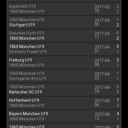
Ingolstadt U19
2
2017-02-
25
1860 München U19
2
1860 München U19
1
2017-03-
05
Stuttgart U19
2
Greuther Fürth U19
0
2017-03-
11
1860 München U19
2
1860 München U19
3
2017-04-
01
Eintracht Frankf U19
1
Freiburg U19
3
2017-04-
08
1860 München U19
1
1860 München U19
1
2017-04-
23
Stuttgarter K'rs U19
1
1860 München U19
0
2017-04-
29
Karlsruher SC U19
1
Hoffenheim U19
7
2017-05-
06
1860 München U19
2
Bayern München U19
4
2022-08-
13
1860 München U19
1
1860 München U19
3
2022-08-