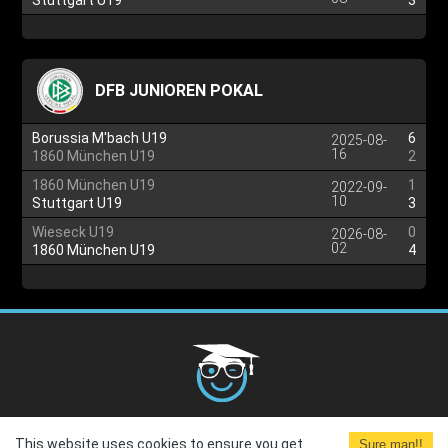
Stuttgart U19
3
DFB JUNIOREN POKAL
Borussia M'bach U19
6
2025-08-
16
1860 München U19
2
1860 München U19
1
2022-09-
10
Stuttgart U19
3
Wieseck U19
0
2026-08-
02
1860 München U19
4
Cookies Policy
G.D.P.R.
Privacy Policy
Terms and
This website uses cookies to ensure you get
Sure man!!
Conditions
Terms of Use