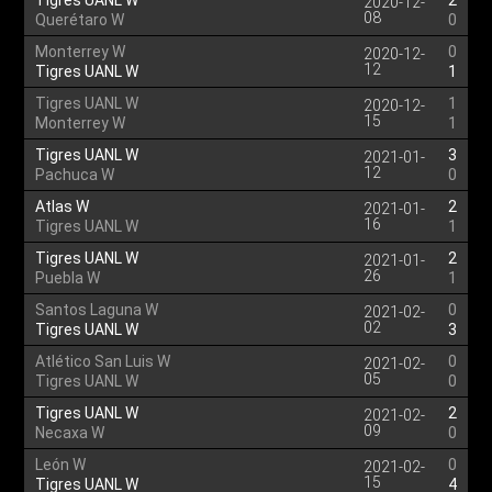
Tigres UANL W
2
2020-12-
08
Querétaro W
0
Monterrey W
0
2020-12-
12
Tigres UANL W
1
Tigres UANL W
1
2020-12-
15
Monterrey W
1
Tigres UANL W
3
2021-01-
12
Pachuca W
0
Atlas W
2
2021-01-
16
Tigres UANL W
1
Tigres UANL W
2
2021-01-
26
Puebla W
1
Santos Laguna W
0
2021-02-
02
Tigres UANL W
3
Atlético San Luis W
0
2021-02-
05
Tigres UANL W
0
Tigres UANL W
2
2021-02-
09
Necaxa W
0
León W
0
2021-02-
15
Tigres UANL W
4