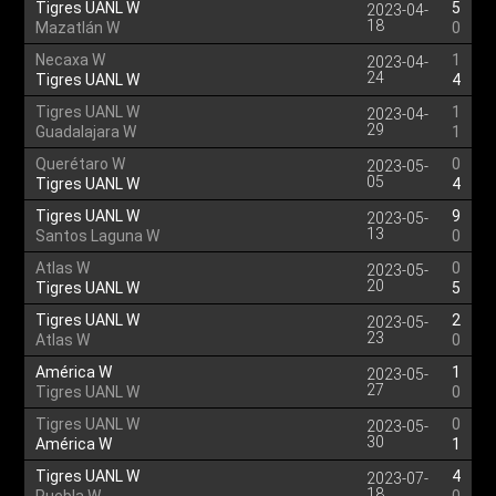
Tigres UANL W
5
2023-04-
18
Mazatlán W
0
Necaxa W
1
2023-04-
24
Tigres UANL W
4
Tigres UANL W
1
2023-04-
29
Guadalajara W
1
Querétaro W
0
2023-05-
05
Tigres UANL W
4
Tigres UANL W
9
2023-05-
13
Santos Laguna W
0
Atlas W
0
2023-05-
20
Tigres UANL W
5
Tigres UANL W
2
2023-05-
23
Atlas W
0
América W
1
2023-05-
27
Tigres UANL W
0
Tigres UANL W
0
2023-05-
30
América W
1
Tigres UANL W
4
2023-07-
18