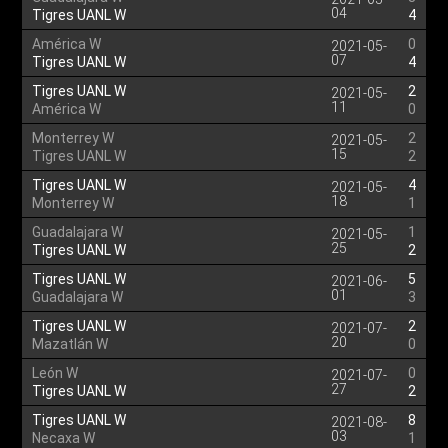
04
Tigres UANL W
4
América W
0
2021-05-
07
Tigres UANL W
4
Tigres UANL W
2
2021-05-
11
América W
0
Monterrey W
2
2021-05-
15
Tigres UANL W
2
Tigres UANL W
4
2021-05-
18
Monterrey W
1
Guadalajara W
1
2021-05-
25
Tigres UANL W
2
Tigres UANL W
5
2021-06-
01
Guadalajara W
3
Tigres UANL W
2
2021-07-
20
Mazatlán W
0
León W
0
2021-07-
27
Tigres UANL W
2
Tigres UANL W
8
2021-08-
03
Necaxa W
1