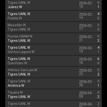
Tigres UANL W
0
2026-02-
10
Juárez W
1
Tigres UANL W
4
2026-02-
14
Puebla W
0
Mazatlán W
0
2026-02-
17
Tigres UANL W
0
Pumas UNAM W
0
2026-02-
21
Tigres UANL W
2
Tigres UANL W
4
2026-03-
13
Santos Laguna W
1
Tigres UANL W
6
2026-03-
16
Querétaro W
0
Atlético San Luis W
0
2026-03-
22
Tigres UANL W
2
Tigres UANL W
0
2026-03-
26
América W
1
Tijuana W
0
2026-04-
03
Tigres UANL W
2
Tigres UANL W
2
2026-04-