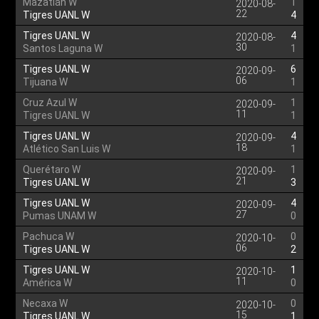
Mazatlán W
1
2020-08-
22
Tigres UANL W
4
Tigres UANL W
4
2020-08-
30
Santos Laguna W
1
Tigres UANL W
6
2020-09-
06
Tijuana W
1
Cruz Azul W
1
2020-09-
11
Tigres UANL W
1
Tigres UANL W
4
2020-09-
18
Atlético San Luis W
1
Querétaro W
1
2020-09-
21
Tigres UANL W
3
Tigres UANL W
4
2020-09-
27
Pumas UNAM W
0
Pachuca W
0
2020-10-
06
Tigres UANL W
2
Tigres UANL W
1
2020-10-
11
América W
0
Necaxa W
0
2020-10-
15
Tigres UANL W
1