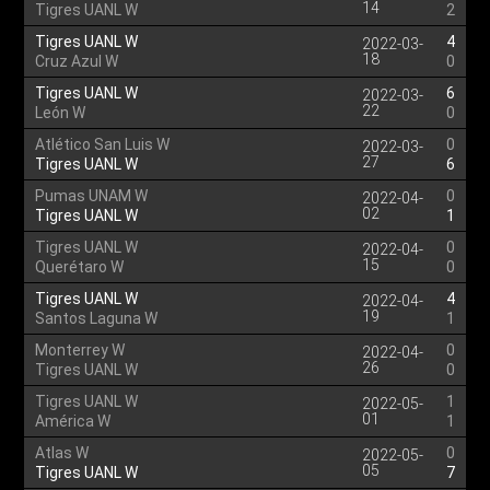
14
Tigres UANL W
2
Tigres UANL W
4
2022-03-
18
Cruz Azul W
0
Tigres UANL W
6
2022-03-
22
León W
0
Atlético San Luis W
0
2022-03-
27
Tigres UANL W
6
Pumas UNAM W
0
2022-04-
02
Tigres UANL W
1
Tigres UANL W
0
2022-04-
15
Querétaro W
0
Tigres UANL W
4
2022-04-
19
Santos Laguna W
1
Monterrey W
0
2022-04-
26
Tigres UANL W
0
Tigres UANL W
1
2022-05-
01
América W
1
Atlas W
0
2022-05-
05
Tigres UANL W
7