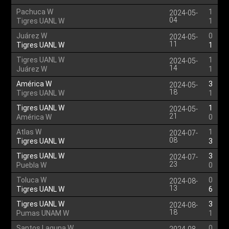
Pachuca W
1
2024-05-
04
Tigres UANL W
1
Juárez W
0
2024-05-
11
Tigres UANL W
1
Tigres UANL W
1
2024-05-
14
Juárez W
1
América W
3
2024-05-
18
Tigres UANL W
1
Tigres UANL W
1
2024-05-
21
América W
0
Atlas W
1
2024-07-
08
Tigres UANL W
3
Tigres UANL W
3
2024-07-
23
Puebla W
0
Toluca W
0
2024-08-
13
Tigres UANL W
6
Tigres UANL W
3
2024-08-
18
Pumas UNAM W
1
Santos Laguna W
0