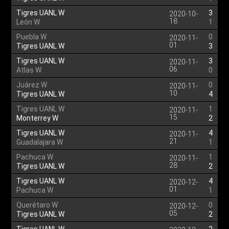
Tigres UANL W
3
2020-10-
18
León W
1
Puebla W
0
2020-11-
01
Tigres UANL W
3
Tigres UANL W
3
2020-11-
06
Atlas W
0
Juárez W
0
2020-11-
10
Tigres UANL W
4
Tigres UANL W
1
2020-11-
15
Monterrey W
2
Tigres UANL W
4
2020-11-
21
Guadalajara W
1
Pachuca W
1
2020-11-
28
Tigres UANL W
2
Tigres UANL W
4
2020-12-
01
Pachuca W
1
Querétaro W
0
2020-12-
05
Tigres UANL W
2