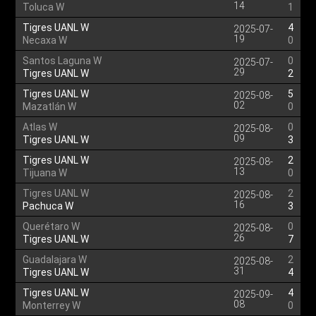
14
Toluca W
1
Tigres UANL W
4
2025-07-
19
Necaxa W
0
Santos Laguna W
0
2025-07-
29
Tigres UANL W
2
Tigres UANL W
5
2025-08-
02
Mazatlán W
0
Atlas W
0
2025-08-
09
Tigres UANL W
3
Tigres UANL W
2
2025-08-
13
Tijuana W
0
Tigres UANL W
2
2025-08-
16
Pachuca W
3
Querétaro W
0
2025-08-
26
Tigres UANL W
7
Guadalajara W
2
2025-08-
31
Tigres UANL W
4
Tigres UANL W
4
2025-09-
08
Monterrey W
0