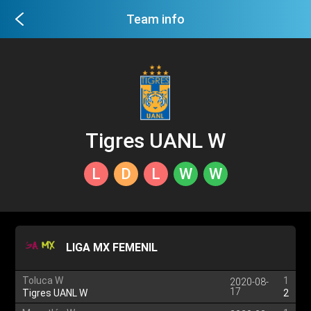
Team info
Tigres UANL W
L
D
L
W
W
LIGA MX FEMENIL
Toluca W
1
2020-08-
17
Tigres UANL W
2