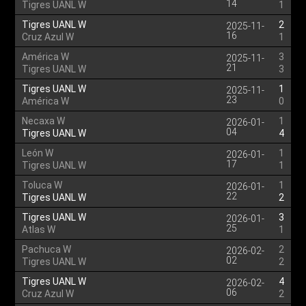
14
Tigres UANL W
1
Tigres UANL W
2
2025-11-
16
Cruz Azul W
1
América W
3
2025-11-
21
Tigres UANL W
3
Tigres UANL W
1
2025-11-
23
América W
0
Necaxa W
1
2026-01-
04
Tigres UANL W
4
León W
1
2026-01-
17
Tigres UANL W
1
Toluca W
1
2026-01-
22
Tigres UANL W
2
Tigres UANL W
3
2026-01-
25
Atlas W
1
Pachuca W
2
2026-02-
02
Tigres UANL W
2
Tigres UANL W
4
2026-02-
06
Cruz Azul W
2