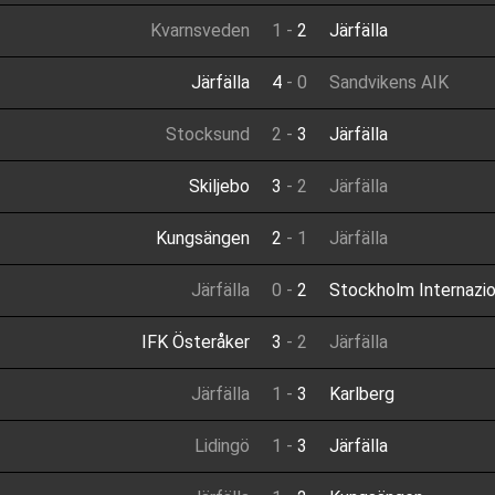
Kvarnsveden
1
-
2
Järfälla
Järfälla
4
-
0
Sandvikens AIK
Stocksund
2
-
3
Järfälla
Skiljebo
3
-
2
Järfälla
Kungsängen
2
-
1
Järfälla
Järfälla
0
-
2
Stockholm Internazio
IFK Österåker
3
-
2
Järfälla
Järfälla
1
-
3
Karlberg
Lidingö
1
-
3
Järfälla