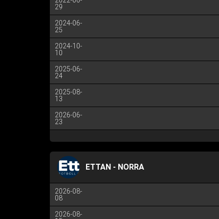
2022-06-
29
2024-06-
25
2024-10-
10
2025-06-
24
2025-08-
13
2026-06-
23
ETTAN - NORRA
2026-08-
08
2026-08-