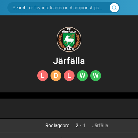
Search for favorite teams or championships...
Järfälla
L
D
L
W
W
Roslagsbro
2
-
1
Järfälla