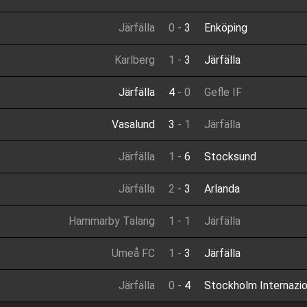
Järfälla
0
-
3
Enköping
Karlberg
1
-
3
Järfälla
Järfälla
4
-
0
Gefle IF
Vasalund
3
-
1
Järfälla
Järfälla
1
-
6
Stocksund
Järfälla
2
-
3
Arlanda
Hammarby Talang
1
-
1
Järfälla
Umeå FC
1
-
3
Järfälla
Järfälla
0
-
4
Stockholm Internazio