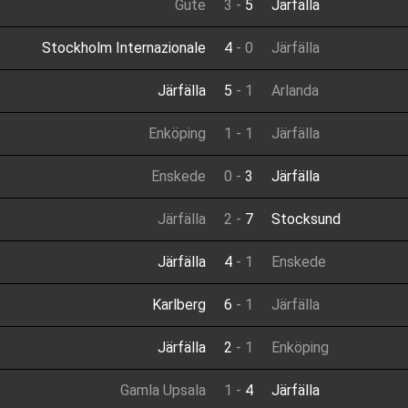
Gute
3
-
5
Järfälla
Stockholm Internazionale
4
-
0
Järfälla
Järfälla
5
-
1
Arlanda
Enköping
1
-
1
Järfälla
Enskede
0
-
3
Järfälla
Järfälla
2
-
7
Stocksund
Järfälla
4
-
1
Enskede
Karlberg
6
-
1
Järfälla
Järfälla
2
-
1
Enköping
Gamla Upsala
1
-
4
Järfälla