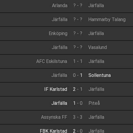
Arlanda
?
-
?
Järfälla
Järfälla
?
-
?
Hammarby Talang
Enköping
?
-
?
Järfälla
Järfälla
?
-
?
Vasalund
AFC Eskilstuna
1
-
1
Järfälla
Järfälla
0
-
1
Sollentuna
IF Karlstad
2
-
1
Järfälla
Järfälla
1
-
0
Piteå
Assyriska FF
3
-
3
Järfälla
FBK Karlstad
2
-
0
Järfälla