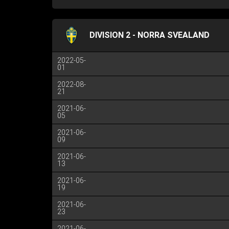
DIVISION 2 - NORRA SVEALAND
2022-05-
01
2022-08-
21
2021-06-
05
2021-06-
09
2021-06-
13
2021-06-
19
2021-06-
23
2021-06-