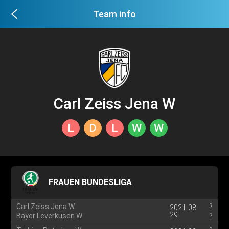
Team info
Carl Zeiss Jena W
L
D
L
W
W
FRAUEN BUNDESLIGA
Carl Zeiss Jena W
?
2021-08-
29
Bayer Leverkusen W
?