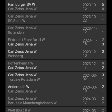
Hamburger SV W
5
2023-10-
15
Carl Zeiss Jena W
0
Carl Zeiss Jena W
1
2023-10-
22
SC Sand W
1
Carl Zeiss Jena W
1
2023-11-
12
Gütersloh
1
Eintracht Frankfurt II W
2
2023-11-
18
Carl Zeiss Jena W
3
Carl Zeiss Jena W
3
2023-12-
10
Weinberg
1
Hoffenheim II W
0
2023-12-
17
Carl Zeiss Jena W
2
Carl Zeiss Jena W
3
2024-03-
02
Turbine Potsdam W
1
Andernach W
2
2024-03-
10
Carl Zeiss Jena W
1
Carl Zeiss Jena W
2
2024-03-
17
Borussia Monchengladbach W
2
Wolfsburg II W
2
2024-03-