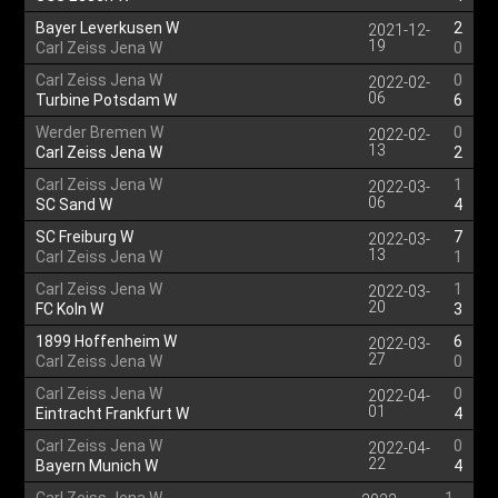
Bayer Leverkusen W
2
2021-12-
19
Carl Zeiss Jena W
0
Carl Zeiss Jena W
0
2022-02-
06
Turbine Potsdam W
6
Werder Bremen W
0
2022-02-
13
Carl Zeiss Jena W
2
Carl Zeiss Jena W
1
2022-03-
06
SC Sand W
4
SC Freiburg W
7
2022-03-
13
Carl Zeiss Jena W
1
Carl Zeiss Jena W
1
2022-03-
20
FC Koln W
3
1899 Hoffenheim W
6
2022-03-
27
Carl Zeiss Jena W
0
Carl Zeiss Jena W
0
2022-04-
01
Eintracht Frankfurt W
4
Carl Zeiss Jena W
0
2022-04-
22
Bayern Munich W
4