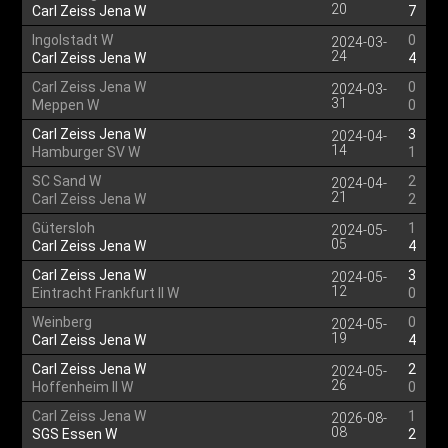
20
Carl Zeiss Jena W
7
Ingolstadt W
0
2024-03-
24
Carl Zeiss Jena W
4
Carl Zeiss Jena W
0
2024-03-
31
Meppen W
0
Carl Zeiss Jena W
3
2024-04-
14
Hamburger SV W
1
SC Sand W
2
2024-04-
21
Carl Zeiss Jena W
2
Gütersloh
1
2024-05-
05
Carl Zeiss Jena W
4
Carl Zeiss Jena W
3
2024-05-
12
Eintracht Frankfurt II W
0
Weinberg
0
2024-05-
19
Carl Zeiss Jena W
4
Carl Zeiss Jena W
2
2024-05-
26
Hoffenheim II W
0
Carl Zeiss Jena W
1
2026-08-
08
SGS Essen W
2