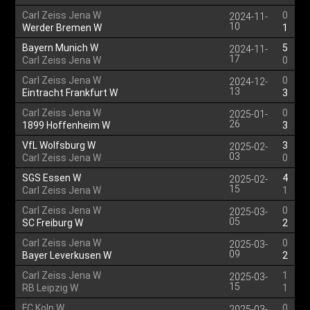
Carl Zeiss Jena W
0
2024-11-
10
Werder Bremen W
1
Bayern Munich W
5
2024-11-
17
Carl Zeiss Jena W
0
Carl Zeiss Jena W
0
2024-12-
13
Eintracht Frankfurt W
3
Carl Zeiss Jena W
0
2025-01-
26
1899 Hoffenheim W
3
VfL Wolfsburg W
3
2025-02-
03
Carl Zeiss Jena W
0
SGS Essen W
4
2025-02-
15
Carl Zeiss Jena W
1
Carl Zeiss Jena W
0
2025-03-
05
SC Freiburg W
2
Carl Zeiss Jena W
0
2025-03-
09
Bayer Leverkusen W
2
Carl Zeiss Jena W
1
2025-03-
15
RB Leipzig W
1
FC Koln W
0
2025-03-