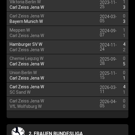
Viktoria Berlin W
1
2023-11-
25
Carl Zeiss Jena W
3
Carl Zeiss Jena W
0
2024-03-
05
Bayern Munich W
3
Meppen W
1
2024-09-
07
Carl Zeiss Jena W
1
Hamburger SV W
4
2024-11-
24
Carl Zeiss Jena W
2
Chemie Leipzig W
0
2025-09-
28
Carl Zeiss Jena W
5
Union Berlin W
0
2025-11-
15
Carl Zeiss Jena W
1
Carl Zeiss Jena W
4
2026-03-
11
SC Sand W
1
Carl Zeiss Jena W
0
2026-04-
05
VfL Wolfsburg W
0
2. FRAUEN BUNDESLIGA