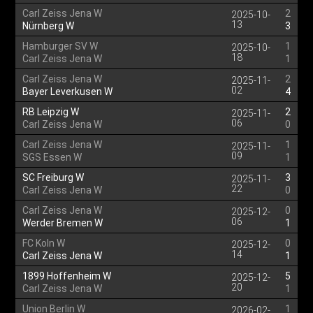
Carl Zeiss Jena W
2
2025-10-
13
Nürnberg W
3
Hamburger SV W
1
2025-10-
18
Carl Zeiss Jena W
1
Carl Zeiss Jena W
2
2025-11-
02
Bayer Leverkusen W
4
RB Leipzig W
2
2025-11-
06
Carl Zeiss Jena W
0
Carl Zeiss Jena W
1
2025-11-
09
SGS Essen W
1
SC Freiburg W
3
2025-11-
22
Carl Zeiss Jena W
0
Carl Zeiss Jena W
0
2025-12-
06
Werder Bremen W
1
FC Koln W
0
2025-12-
14
Carl Zeiss Jena W
1
1899 Hoffenheim W
5
2025-12-
20
Carl Zeiss Jena W
1
Union Berlin W
1
2026-02-