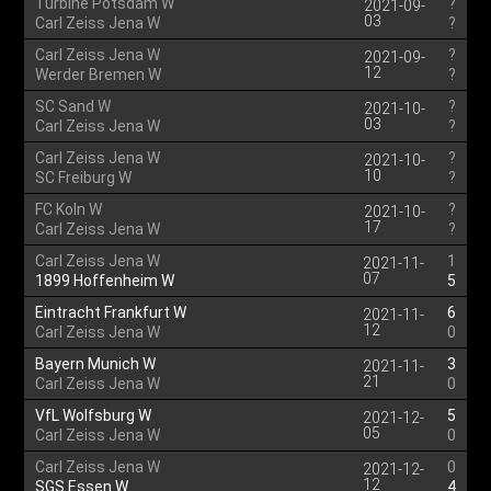
Turbine Potsdam W
?
2021-09-
03
Carl Zeiss Jena W
?
Carl Zeiss Jena W
?
2021-09-
12
Werder Bremen W
?
SC Sand W
?
2021-10-
03
Carl Zeiss Jena W
?
Carl Zeiss Jena W
?
2021-10-
10
SC Freiburg W
?
FC Koln W
?
2021-10-
17
Carl Zeiss Jena W
?
Carl Zeiss Jena W
1
2021-11-
07
1899 Hoffenheim W
5
Eintracht Frankfurt W
6
2021-11-
12
Carl Zeiss Jena W
0
Bayern Munich W
3
2021-11-
21
Carl Zeiss Jena W
0
VfL Wolfsburg W
5
2021-12-
05
Carl Zeiss Jena W
0
Carl Zeiss Jena W
0
2021-12-
12
SGS Essen W
4