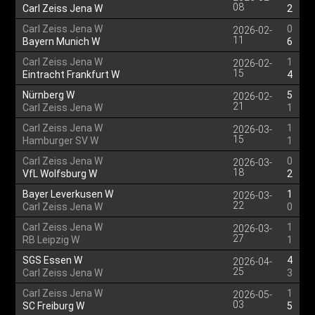
08
Carl Zeiss Jena W
2
Carl Zeiss Jena W
0
2026-02-
11
Bayern Munich W
6
Carl Zeiss Jena W
1
2026-02-
15
Eintracht Frankfurt W
4
Nürnberg W
5
2026-02-
21
Carl Zeiss Jena W
1
Carl Zeiss Jena W
1
2026-03-
15
Hamburger SV W
1
Carl Zeiss Jena W
0
2026-03-
18
VfL Wolfsburg W
2
Bayer Leverkusen W
1
2026-03-
22
Carl Zeiss Jena W
0
Carl Zeiss Jena W
1
2026-03-
27
RB Leipzig W
1
SGS Essen W
4
2026-04-
25
Carl Zeiss Jena W
3
Carl Zeiss Jena W
1
2026-05-
03
SC Freiburg W
5