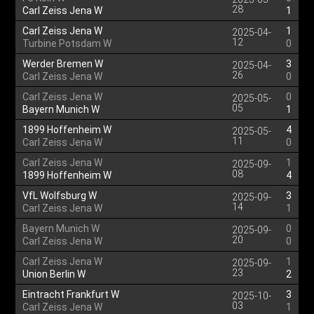
28
Carl Zeiss Jena W
1
Carl Zeiss Jena W
1
2025-04-
12
Turbine Potsdam W
0
Werder Bremen W
3
2025-04-
26
Carl Zeiss Jena W
0
Carl Zeiss Jena W
0
2025-05-
05
Bayern Munich W
1
1899 Hoffenheim W
4
2025-05-
11
Carl Zeiss Jena W
0
Carl Zeiss Jena W
1
2025-09-
08
1899 Hoffenheim W
4
VfL Wolfsburg W
3
2025-09-
14
Carl Zeiss Jena W
1
Bayern Munich W
0
2025-09-
20
Carl Zeiss Jena W
0
Carl Zeiss Jena W
1
2025-09-
23
Union Berlin W
2
Eintracht Frankfurt W
3
2025-10-
03
Carl Zeiss Jena W
1