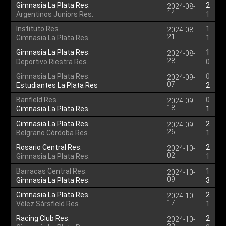
Gimnasia La Plata Res.
2
2024-08-
14
Argentinos Juniors Res.
1
Instituto Res.
1
2024-08-
21
Gimnasia La Plata Res.
1
Gimnasia La Plata Res.
1
2024-08-
28
Deportivo Riestra Res.
0
Gimnasia La Plata Res.
0
2024-09-
07
Estudiantes La Plata Res
2
Banfield Res.
0
2024-09-
18
Gimnasia La Plata Res.
1
Gimnasia La Plata Res.
2
2024-09-
26
Belgrano Córdoba Res.
1
Rosario Central Res.
2
2024-10-
02
Gimnasia La Plata Res.
1
Barracas Central Res.
1
2024-10-
09
Gimnasia La Plata Res.
3
Gimnasia La Plata Res.
2
2024-10-
17
Vélez Sársfield Res.
1
Racing Club Res.
2
2024-10-