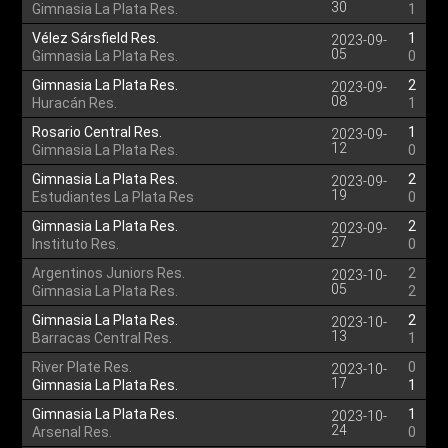
30
Gimnasia La Plata Res.
1
Vélez Sársfield Res.
1
2023-09-
05
Gimnasia La Plata Res.
0
Gimnasia La Plata Res.
2
2023-09-
08
Huracán Res.
1
Rosario Central Res.
1
2023-09-
12
Gimnasia La Plata Res.
0
Gimnasia La Plata Res.
2
2023-09-
19
Estudiantes La Plata Res
0
Gimnasia La Plata Res.
2
2023-09-
27
Instituto Res.
0
Argentinos Juniors Res.
2
2023-10-
05
Gimnasia La Plata Res.
2
Gimnasia La Plata Res.
2
2023-10-
13
Barracas Central Res.
1
River Plate Res.
0
2023-10-
17
Gimnasia La Plata Res.
1
Gimnasia La Plata Res.
1
2023-10-
24
Arsenal Res.
0