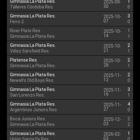
Gimnasia La Plata Res.
1
2025-09-
30
Talleres Córdoba Res.
0
Gimnasia La Plata Res.
3
2025-10-
07
Ferro 2
0
River Plate Res.
1
2025-10-
14
Gimnasia La Plata Res.
1
Gimnasia La Plata Res.
2
2025-10-
21
Vélez Sársfield Res.
1
Platense Res.
2
2025-10-
28
Gimnasia La Plata Res.
1
Gimnasia La Plata Res.
2
2025-11-
12
Newell's Old Boys Res.
0
Gimnasia La Plata Res.
3
2025-11-
19
San Lorenzo Res.
1
Gimnasia La Plata Res.
4
2025-11-
27
Argentinos Juniors Res.
0
Boca Juniors Res.
2
2025-12-
03
Gimnasia La Plata Res.
2
Gimnasia La Plata Res.
1
2026-02-
03
Unión Santa Fe Res.
0