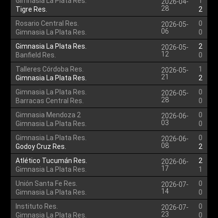
Gimnasia La Plata Res.
1
2026-04-
28
Tigre Res.
2
Rosario Central Res.
0
2026-05-
06
Gimnasia La Plata Res.
0
Gimnasia La Plata Res.
2
2026-05-
12
Banfield Res.
0
Talleres Córdoba Res.
1
2026-05-
21
Gimnasia La Plata Res.
2
Gimnasia La Plata Res.
0
2026-05-
28
Barracas Central Res.
0
Gimnasia Mendoza 2
0
2026-06-
03
Gimnasia La Plata Res.
0
Gimnasia La Plata Res.
0
2026-06-
08
Godoy Cruz Res.
2
Atlético Tucumán Res.
2
2026-06-
17
Gimnasia La Plata Res.
1
Unión Santa Fe Res.
0
2026-07-
14
Gimnasia La Plata Res.
0
Instituto Res.
0
2026-07-
23
Gimnasia La Plata Res.
0