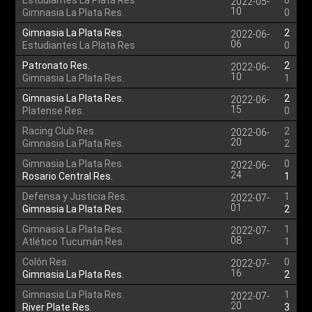
Estudiantes La Plata Res
0
2022-05-
10
Gimnasia La Plata Res.
0
Gimnasia La Plata Res.
2
2022-06-
06
Estudiantes La Plata Res
0
Patronato Res.
2
2022-06-
10
Gimnasia La Plata Res.
1
Gimnasia La Plata Res.
2
2022-06-
15
Platense Res.
0
Racing Club Res.
2
2022-06-
20
Gimnasia La Plata Res.
2
Gimnasia La Plata Res.
0
2022-06-
24
Rosario Central Res.
1
Defensa y Justicia Res.
1
2022-07-
01
Gimnasia La Plata Res.
2
Gimnasia La Plata Res.
1
2022-07-
08
Atlético Tucumán Res.
1
Colón Res.
0
2022-07-
16
Gimnasia La Plata Res.
2
Gimnasia La Plata Res.
1
2022-07-
20
River Plate Res.
3