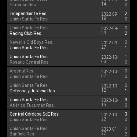
14
Platense Res.
2
Independiente Res.
2
2022-09-
18
Unión Santa Fe Res.
0
Unión Santa Fe Res.
0
2022-09-
23
Racing Club Res.
2
Newell's Old Boys Res.
0
2022-09-
27
Unión Santa Fe Res.
1
Unión Santa Fe Res.
1
2022-10-
03
Rosario Central Res.
0
Arsenal Res.
0
2022-10-
07
Unión Santa Fe Res.
0
Unión Santa Fe Res.
0
2022-10-
12
Defensa y Justicia Res.
1
Unión Santa Fe Res.
3
2022-10-
15
Atlético Tucumán Res.
0
Central Córdoba SdE Res.
3
2022-10-
22
Unión Santa Fe Res.
0
Unión Santa Fe Res.
2
2023-01-
27
Banfield Res.
2