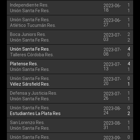
Independiente Res.
1
2023-06-
18
Unión Santa Fe Res.
1
Unión Santa Fe Res.
1
2023-06-
27
Atlético Tucumán Res.
1
Boca Juniors Res.
2
2023-07-
03
Unión Santa Fe Res.
2
Unión Santa Fe Res.
4
2023-07-
08
Talleres Córdoba Res.
0
Platense Res.
4
2023-07-
13
Unión Santa Fe Res.
1
Unión Santa Fe Res.
0
2023-07-
20
Vélez Sársfield Res.
1
Defensa y Justicia Res.
1
2023-07-
26
Unión Santa Fe Res.
1
Unión Santa Fe Res.
0
2023-08-
24
Estudiantes La Plata Res
2
San Lorenzo Res.
1
2023-08-
31
Unión Santa Fe Res.
1
Unión Santa Fe Res.
0
2023-09-