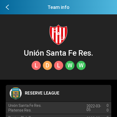
Team info
Unión Santa Fe Res.
L
D
L
W
W
RESERVE LEAGUE
Unión Santa Fe Res.
0
2022-03-
05
Platense Res.
0