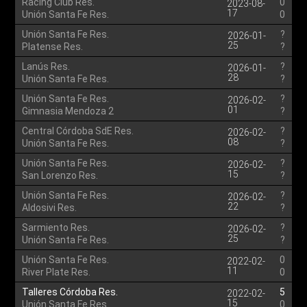
Racing Club Res.
0
2023-08-
17
Unión Santa Fe Res.
0
Unión Santa Fe Res.
?
2026-01-
25
Platense Res.
?
Lanús Res.
?
2026-01-
28
Unión Santa Fe Res.
?
Unión Santa Fe Res.
?
2026-02-
01
Gimnasia Mendoza 2
?
Central Córdoba SdE Res.
?
2026-02-
08
Unión Santa Fe Res.
?
Unión Santa Fe Res.
?
2026-02-
15
San Lorenzo Res.
?
Unión Santa Fe Res.
?
2026-02-
22
Aldosivi Res.
?
Sarmiento Res.
?
2026-02-
25
Unión Santa Fe Res.
?
Unión Santa Fe Res.
0
2022-02-
11
River Plate Res.
0
Talleres Córdoba Res.
5
2022-02-
15
Unión Santa Fe Res.
0