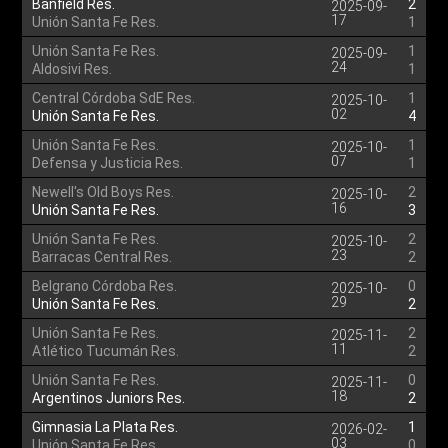
Banfield Res.
2
2025-09-
17
Unión Santa Fe Res.
1
Unión Santa Fe Res.
1
2025-09-
24
Aldosivi Res.
1
Central Córdoba SdE Res.
1
2025-10-
02
Unión Santa Fe Res.
4
Unión Santa Fe Res.
1
2025-10-
07
Defensa y Justicia Res.
1
Newell's Old Boys Res.
2
2025-10-
16
Unión Santa Fe Res.
3
Unión Santa Fe Res.
2
2025-10-
23
Barracas Central Res.
2
Belgrano Córdoba Res.
0
2025-10-
29
Unión Santa Fe Res.
2
Unión Santa Fe Res.
2
2025-11-
11
Atlético Tucumán Res.
2
Unión Santa Fe Res.
0
2025-11-
18
Argentinos Juniors Res.
2
Gimnasia La Plata Res.
1
2026-02-
03
Unión Santa Fe Res.
0