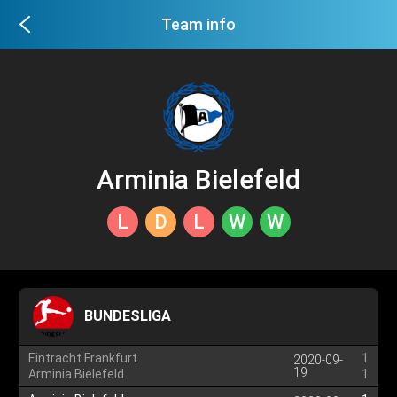
Team info
Arminia Bielefeld
L
D
L
W
W
BUNDESLIGA
Eintracht Frankfurt
1
2020-09-
19
Arminia Bielefeld
1