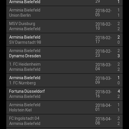
29
Arminia Bielefeld
1
Arminia Bielefeld
1
2018-02-
05
Union Berlin
1
MSV Duisburg
2
2018-02-
10
Arminia Bielefeld
2
Arminia Bielefeld
2
2018-02-
17
SV Darmstadt 98
0
Arminia Bielefeld
2
2018-02-
23
Dynamo Dresden
3
1. FC Heidenheim
2
2018-03-
04
Arminia Bielefeld
2
Arminia Bielefeld
1
2018-03-
09
1. FC Nürnberg
0
Fortuna Düsseldorf
4
2018-03-
16
Arminia Bielefeld
2
Arminia Bielefeld
1
2018-04-
01
Holstein Kiel
1
FC Ingolstadt 04
2
2018-04-
08
Arminia Bielefeld
2