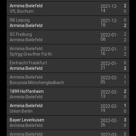
Arminia Bielefeld
2
2021-12-
14
VfL Bochum
0
RB Leipzig
0
2021-12-
18
Arminia Bielefeld
2
SC Freiburg
2
2022-01-
08
Arminia Bielefeld
2
Arminia Bielefeld
2
2022-01-
16
SpVgg Greuther Fürth
2
Eintracht Frankfurt
0
2022-01-
21
Arminia Bielefeld
2
Arminia Bielefeld
1
2022-02-
05
Borussia Mönchengladbach
1
1899 Hoffenheim
2
2022-02-
13
Arminia Bielefeld
0
Arminia Bielefeld
1
2022-02-
19
Union Berlin
0
Bayer Leverkusen
3
2022-02-
26
Arminia Bielefeld
0
Arminia Bielefeld
0
2022-03-