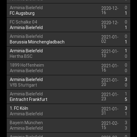
Arminia Bielefeld
0
2020-12-
16
FC Augsburg
1
FC Schalke 04
0
2020-12-
19
Arminia Bielefeld
1
Arminia Bielefeld
0
2021-01-
02
Borussia Mönchengladbach
1
Arminia Bielefeld
1
2021-01-
10
Hertha BSC
0
1899 Hoffenheim
0
2021-01-
16
Arminia Bielefeld
0
Arminia Bielefeld
3
2021-01-
20
VfB Stuttgart
0
Arminia Bielefeld
1
2021-01-
23
Eintracht Frankfurt
5
1. FC Köln
3
2021-01-
31
Arminia Bielefeld
1
Bayern München
3
2021-02-
15
Arminia Bielefeld
3