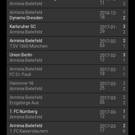
11
Arminia Bielefeld
2
Arminia Bielefeld
1
2016-12-
18
Dynamo Dresden
2
Karlsruher SC
3
2017-01-
29
Arminia Bielefeld
2
Arminia Bielefeld
2
2017-02-
03
TSV 1860 München
1
Union Berlin
3
2017-02-
12
Arminia Bielefeld
1
Arminia Bielefeld
1
2017-02-
19
FC St. Pauli
1
Hannover 96
2
2017-02-
25
Arminia Bielefeld
2
Arminia Bielefeld
2
2017-03-
05
Erzgebirge Aue
2
1. FC Nürnberg
1
2017-03-
12
Arminia Bielefeld
0
Arminia Bielefeld
2
2017-03-
17
1. FC Kaiserslautern
0