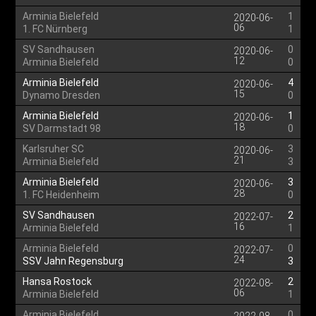
Arminia Bielefeld
1
2020-06-
06
1. FC Nürnberg
1
SV Sandhausen
0
2020-06-
12
Arminia Bielefeld
0
Arminia Bielefeld
4
2020-06-
15
Dynamo Dresden
0
Arminia Bielefeld
1
2020-06-
18
SV Darmstadt 98
0
Karlsruher SC
3
2020-06-
21
Arminia Bielefeld
3
Arminia Bielefeld
3
2020-06-
28
1. FC Heidenheim
0
SV Sandhausen
2
2022-07-
16
Arminia Bielefeld
1
Arminia Bielefeld
0
2022-07-
24
SSV Jahn Regensburg
3
Hansa Rostock
2
2022-08-
06
Arminia Bielefeld
1
Arminia Bielefeld
0