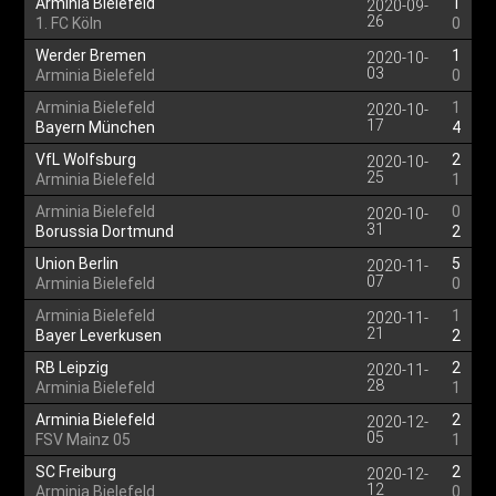
Arminia Bielefeld
1
2020-09-
26
1. FC Köln
0
Werder Bremen
1
2020-10-
03
Arminia Bielefeld
0
Arminia Bielefeld
1
2020-10-
17
Bayern München
4
VfL Wolfsburg
2
2020-10-
25
Arminia Bielefeld
1
Arminia Bielefeld
0
2020-10-
31
Borussia Dortmund
2
Union Berlin
5
2020-11-
07
Arminia Bielefeld
0
Arminia Bielefeld
1
2020-11-
21
Bayer Leverkusen
2
RB Leipzig
2
2020-11-
28
Arminia Bielefeld
1
Arminia Bielefeld
2
2020-12-
05
FSV Mainz 05
1
SC Freiburg
2
2020-12-
12
Arminia Bielefeld
0