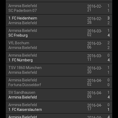
Arminia Bielefeld
1
2016-02-
21
SC Paderborn 07
1
1. FC Heidenheim
3
2016-02-
28
Arminia Bielefeld
2
Arminia Bielefeld
1
2016-03-
02
SC Freiburg
4
VfL Bochum
2
2016-03-
06
Arminia Bielefeld
2
Arminia Bielefeld
0
2016-03-
11
1. FC Nürnberg
4
TSV 1860 München
1
2016-03-
20
Arminia Bielefeld
1
Arminia Bielefeld
0
2016-04-
02
Fortuna Düsseldorf
0
SV Sandhausen
1
2016-04-
09
Arminia Bielefeld
4
Arminia Bielefeld
0
2016-04-
17
1. FC Kaiserslautern
1
Arminia Bielefeld
4
2016-04-