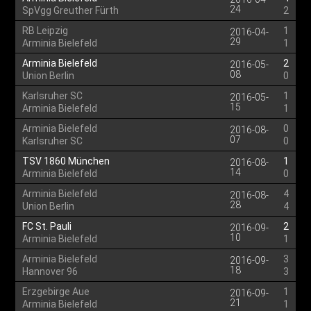
24
SpVgg Greuther Fürth
2
RB Leipzig
1
2016-04-
29
Arminia Bielefeld
1
Arminia Bielefeld
2
2016-05-
08
Union Berlin
0
Karlsruher SC
1
2016-05-
15
Arminia Bielefeld
1
Arminia Bielefeld
0
2016-08-
07
Karlsruher SC
0
TSV 1860 München
1
2016-08-
14
Arminia Bielefeld
0
Arminia Bielefeld
4
2016-08-
28
Union Berlin
4
FC St. Pauli
2
2016-09-
10
Arminia Bielefeld
1
Arminia Bielefeld
3
2016-09-
18
Hannover 96
3
Erzgebirge Aue
1
2016-09-
21
Arminia Bielefeld
1