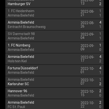
2022-08-
13
Hamburger SV
2
1. FC Heidenheim
1
2022-08-
21
Arminia Bielefeld
1
Arminia Bielefeld
4
2022-08-
26
Eintracht Braunschweig
1
SV Darmstadt 98
1
2022-09-
04
Arminia Bielefeld
1
1. FC Nürnberg
1
2022-09-
09
Arminia Bielefeld
0
Arminia Bielefeld
4
2022-09-
17
Holstein Kiel
2
Fortuna Düsseldorf
4
2022-10-
01
Arminia Bielefeld
1
Arminia Bielefeld
1
2022-10-
07
Karlsruher SC
2
Hannover 96
2
2022-10-
15
Arminia Bielefeld
0
Arminia Bielefeld
2
2022-10-
22
FC St. Pauli
0