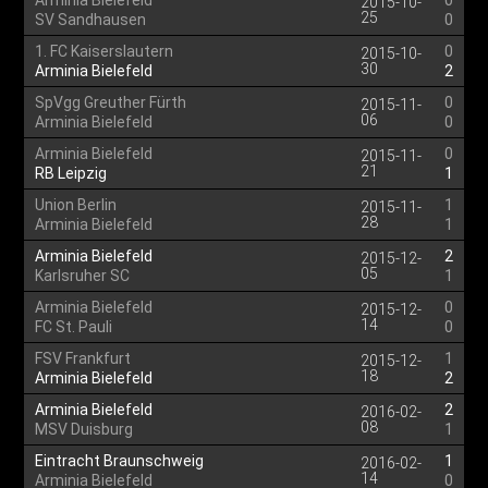
Arminia Bielefeld
0
2015-10-
25
SV Sandhausen
0
1. FC Kaiserslautern
0
2015-10-
30
Arminia Bielefeld
2
SpVgg Greuther Fürth
0
2015-11-
06
Arminia Bielefeld
0
Arminia Bielefeld
0
2015-11-
21
RB Leipzig
1
Union Berlin
1
2015-11-
28
Arminia Bielefeld
1
Arminia Bielefeld
2
2015-12-
05
Karlsruher SC
1
Arminia Bielefeld
0
2015-12-
14
FC St. Pauli
0
FSV Frankfurt
1
2015-12-
18
Arminia Bielefeld
2
Arminia Bielefeld
2
2016-02-
08
MSV Duisburg
1
Eintracht Braunschweig
1
2016-02-
14
Arminia Bielefeld
0