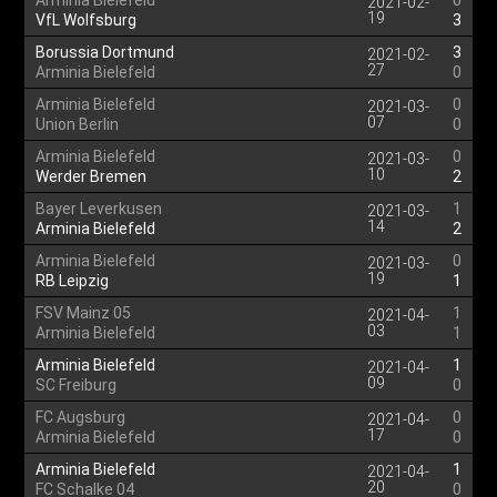
Arminia Bielefeld
0
2021-02-
19
VfL Wolfsburg
3
Borussia Dortmund
3
2021-02-
27
Arminia Bielefeld
0
Arminia Bielefeld
0
2021-03-
07
Union Berlin
0
Arminia Bielefeld
0
2021-03-
10
Werder Bremen
2
Bayer Leverkusen
1
2021-03-
14
Arminia Bielefeld
2
Arminia Bielefeld
0
2021-03-
19
RB Leipzig
1
FSV Mainz 05
1
2021-04-
03
Arminia Bielefeld
1
Arminia Bielefeld
1
2021-04-
09
SC Freiburg
0
FC Augsburg
0
2021-04-
17
Arminia Bielefeld
0
Arminia Bielefeld
1
2021-04-
20
FC Schalke 04
0