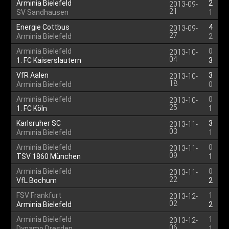
Arminia Bielefeld
2
2013-09-
21
SV Sandhausen
1
Energie Cottbus
4
2013-09-
27
Arminia Bielefeld
2
Arminia Bielefeld
0
2013-10-
04
1. FC Kaiserslautern
3
VfR Aalen
3
2013-10-
18
Arminia Bielefeld
0
Arminia Bielefeld
0
2013-10-
25
1. FC Köln
1
Karlsruher SC
3
2013-11-
03
Arminia Bielefeld
1
Arminia Bielefeld
0
2013-11-
09
TSV 1860 München
1
Arminia Bielefeld
0
2013-11-
22
VfL Bochum
2
FSV Frankfurt
1
2013-12-
02
Arminia Bielefeld
2
Arminia Bielefeld
1
2013-12-
06
Dynamo Dresden
1