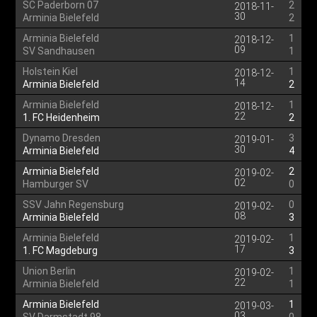
SC Paderborn 07
2
2018-11-
30
Arminia Bielefeld
2
Arminia Bielefeld
1
2018-12-
09
SV Sandhausen
1
Holstein Kiel
1
2018-12-
14
Arminia Bielefeld
2
Arminia Bielefeld
1
2018-12-
22
1. FC Heidenheim
2
Dynamo Dresden
3
2019-01-
30
Arminia Bielefeld
4
Arminia Bielefeld
2
2019-02-
02
Hamburger SV
0
SSV Jahn Regensburg
0
2019-02-
08
Arminia Bielefeld
3
Arminia Bielefeld
1
2019-02-
17
1. FC Magdeburg
3
Union Berlin
1
2019-02-
22
Arminia Bielefeld
1
Arminia Bielefeld
1
2019-03-
03