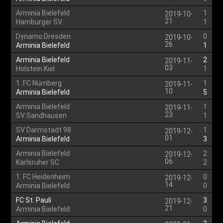
Arminia Bielefeld
1
2019-10-
21
Hamburger SV
1
Dynamo Dresden
0
2019-10-
26
Arminia Bielefeld
1
Arminia Bielefeld
2
2019-11-
03
Holstein Kiel
1
1. FC Nürnberg
1
2019-11-
10
Arminia Bielefeld
5
Arminia Bielefeld
1
2019-11-
23
SV Sandhausen
1
SV Darmstadt 98
1
2019-12-
01
Arminia Bielefeld
3
Arminia Bielefeld
2
2019-12-
06
Karlsruher SC
2
1. FC Heidenheim
0
2019-12-
14
Arminia Bielefeld
0
FC St. Pauli
3
2019-12-
21
Arminia Bielefeld
0