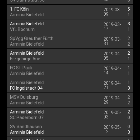
SV Darmstadt 98
0
1. FC Köln
5
2019-03-
09
Arminia Bielefeld
1
Arminia Bielefeld
3
2019-03-
17
VfL Bochum
1
SpVgg Greuther Fürth
2
2019-03-
31
Arminia Bielefeld
2
Arminia Bielefeld
2
2019-04-
05
Erzgebirge Aue
1
FC St. Pauli
1
2019-04-
14
Arminia Bielefeld
1
Arminia Bielefeld
1
2019-04-
21
FC Ingolstadt 04
3
MSV Duisburg
2
2019-04-
29
Arminia Bielefeld
2
Arminia Bielefeld
2
2019-05-
03
SC Paderborn 07
0
SV Sandhausen
0
2019-05-
12
Arminia Bielefeld
3