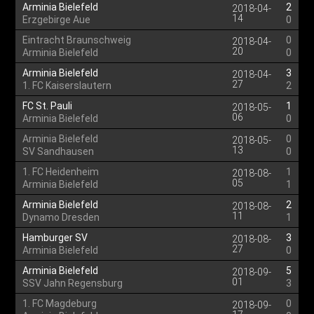
Arminia Bielefeld
2
2018-04-
14
Erzgebirge Aue
0
Eintracht Braunschweig
0
2018-04-
20
Arminia Bielefeld
0
Arminia Bielefeld
3
2018-04-
27
1. FC Kaiserslautern
2
FC St. Pauli
1
2018-05-
06
Arminia Bielefeld
0
Arminia Bielefeld
0
2018-05-
13
SV Sandhausen
0
1. FC Heidenheim
1
2018-08-
05
Arminia Bielefeld
1
Arminia Bielefeld
2
2018-08-
11
Dynamo Dresden
1
Hamburger SV
3
2018-08-
27
Arminia Bielefeld
0
Arminia Bielefeld
5
2018-09-
01
SSV Jahn Regensburg
3
1. FC Magdeburg
0
2018-09-