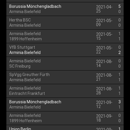
Borussia Mönchengladbach
5
2021-04-
25
Arminia Bielefeld
0
Hertha BSC
0
2021-05-
09
Arminia Bielefeld
0
Arminia Bielefeld
1
2021-05-
15
1899 Hoffenheim
1
VfB Stuttgart
0
2021-05-
22
Arminia Bielefeld
2
Arminia Bielefeld
0
2021-08-
14
SC Freiburg
0
SpVgg Greuther Fürth
1
2021-08-
21
Arminia Bielefeld
1
Arminia Bielefeld
1
2021-08-
28
Eintracht Frankfurt
1
Borussia Mönchengladbach
3
2021-09-
12
Arminia Bielefeld
1
Arminia Bielefeld
0
2021-09-
18
1899 Hoffenheim
0
Union Berlin
1
2021-09-