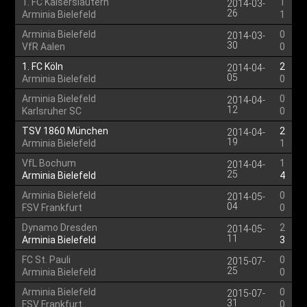
1. FC Kaiserslautern
1
2014-03-
26
Arminia Bielefeld
1
Arminia Bielefeld
0
2014-03-
30
VfR Aalen
0
1. FC Köln
2
2014-04-
05
Arminia Bielefeld
0
Arminia Bielefeld
0
2014-04-
12
Karlsruher SC
0
TSV 1860 München
2
2014-04-
19
Arminia Bielefeld
1
VfL Bochum
1
2014-04-
25
Arminia Bielefeld
4
Arminia Bielefeld
0
2014-05-
04
FSV Frankfurt
0
Dynamo Dresden
2
2014-05-
11
Arminia Bielefeld
3
FC St. Pauli
0
2015-07-
25
Arminia Bielefeld
0
Arminia Bielefeld
0
2015-07-
31
FSV Frankfurt
0