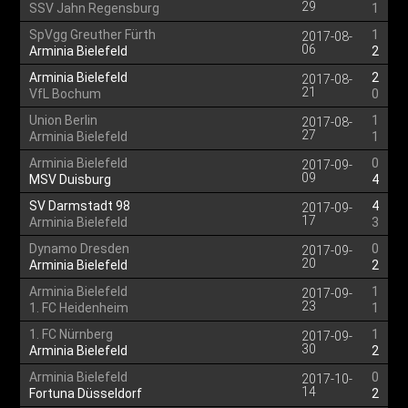
29
SSV Jahn Regensburg
1
SpVgg Greuther Fürth
1
2017-08-
06
Arminia Bielefeld
2
Arminia Bielefeld
2
2017-08-
21
VfL Bochum
0
Union Berlin
1
2017-08-
27
Arminia Bielefeld
1
Arminia Bielefeld
0
2017-09-
09
MSV Duisburg
4
SV Darmstadt 98
4
2017-09-
17
Arminia Bielefeld
3
Dynamo Dresden
0
2017-09-
20
Arminia Bielefeld
2
Arminia Bielefeld
1
2017-09-
23
1. FC Heidenheim
1
1. FC Nürnberg
1
2017-09-
30
Arminia Bielefeld
2
Arminia Bielefeld
0
2017-10-
14
Fortuna Düsseldorf
2