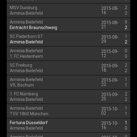
MSV Duisburg
2
2015-08-
16
Arminia Bielefeld
2
Arminia Bielefeld
0
2015-08-
21
Eintracht Braunschweig
2
SC Paderborn 07
1
2015-08-
29
Arminia Bielefeld
2
Arminia Bielefeld
0
2015-09-
12
1. FC Heidenheim
0
SC Freiburg
2
2015-09-
18
Arminia Bielefeld
2
Arminia Bielefeld
1
2015-09-
22
VfL Bochum
1
1. FC Nürnberg
2
2015-09-
25
Arminia Bielefeld
2
Arminia Bielefeld
1
2015-10-
02
TSV 1860 München
1
Fortuna Düsseldorf
1
2015-10-
16
Arminia Bielefeld
0