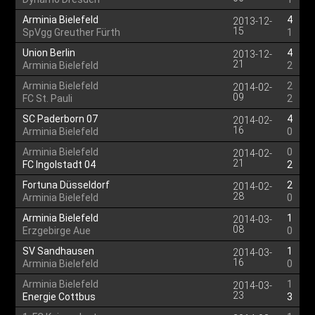
Arminia Bielefeld
4
2013-12-
15
SpVgg Greuther Fürth
1
Union Berlin
4
2013-12-
21
Arminia Bielefeld
2
Arminia Bielefeld
2
2014-02-
09
FC St. Pauli
2
SC Paderborn 07
4
2014-02-
16
Arminia Bielefeld
0
Arminia Bielefeld
0
2014-02-
21
FC Ingolstadt 04
2
Fortuna Düsseldorf
2
2014-02-
28
Arminia Bielefeld
0
Arminia Bielefeld
1
2014-03-
08
Erzgebirge Aue
0
SV Sandhausen
1
2014-03-
16
Arminia Bielefeld
0
Arminia Bielefeld
1
2014-03-
23
Energie Cottbus
3