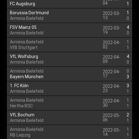
04
FC Augsburg
1
Borussia Dortmund
1
2022-03-
13
Arminia Bielefeld
0
FSV Mainz 05
4
2022-03-
19
Arminia Bielefeld
0
Arminia Bielefeld
1
2022-04-
02
VfB Stuttgart
1
VfL Wolfsburg
4
2022-04-
09
Arminia Bielefeld
0
Arminia Bielefeld
0
2022-04-
17
Bayern München
3
1. FC Köln
3
2022-04-
23
Arminia Bielefeld
1
Arminia Bielefeld
1
2022-04-
30
Hertha BSC
1
VfL Bochum
2
2022-05-
06
Arminia Bielefeld
1
Arminia Bielefeld
1
2022-05-
14
RB Leipzig
1