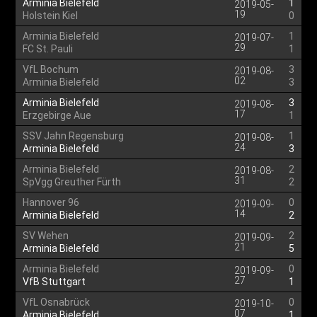
Arminia Bielefeld
1
2019-05-
19
Holstein Kiel
0
Arminia Bielefeld
1
2019-07-
29
FC St. Pauli
1
VfL Bochum
3
2019-08-
02
Arminia Bielefeld
3
Arminia Bielefeld
3
2019-08-
17
Erzgebirge Aue
1
SSV Jahn Regensburg
1
2019-08-
24
Arminia Bielefeld
3
Arminia Bielefeld
2
2019-08-
31
SpVgg Greuther Fürth
2
Hannover 96
0
2019-09-
14
Arminia Bielefeld
2
SV Wehen
2
2019-09-
21
Arminia Bielefeld
5
Arminia Bielefeld
0
2019-09-
27
VfB Stuttgart
1
VfL Osnabrück
0
2019-10-
07
Arminia Bielefeld
1