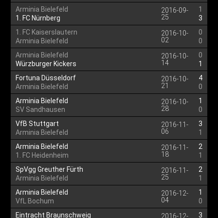
Arminia Bielefeld
1
2016-09-
25
1. FC Nürnberg
3
1. FC Kaiserslautern
0
2016-10-
02
Arminia Bielefeld
0
Arminia Bielefeld
0
2016-10-
14
Würzburger Kickers
1
Fortuna Düsseldorf
4
2016-10-
21
Arminia Bielefeld
0
Arminia Bielefeld
1
2016-10-
28
SV Sandhausen
0
VfB Stuttgart
3
2016-11-
06
Arminia Bielefeld
1
Arminia Bielefeld
2
2016-11-
18
1. FC Heidenheim
1
SpVgg Greuther Fürth
2
2016-11-
25
Arminia Bielefeld
1
Arminia Bielefeld
1
2016-12-
04
VfL Bochum
0
Eintracht Braunschweig
3
2016-12-