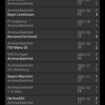
25
Arminia Bielefeld
0
Arminia Bielefeld
0
2021-10-
03
Bayer Leverkusen
4
FC Augsburg
1
2021-10-
17
Arminia Bielefeld
1
Arminia Bielefeld
1
2021-10-
23
Borussia Dortmund
3
Arminia Bielefeld
1
2021-10-
30
FSV Mainz 05
2
VfB Stuttgart
0
2021-11-
06
Arminia Bielefeld
1
Arminia Bielefeld
2
2021-11-
20
VfL Wolfsburg
2
Bayern München
1
2021-11-
27
Arminia Bielefeld
0
Arminia Bielefeld
1
2021-12-
04
1. FC Köln
1
Hertha BSC
2
2021-12-
11
Arminia Bielefeld
0