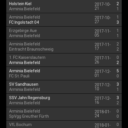
Holstein Kiel
2
2017-10-
21
Arminia Bielefeld
1
Arminia Bielefeld
1
2017-10-
27
FC Ingolstadt 04
3
Erzgebirge Aue
1
2017-11-
05
Arminia Bielefeld
1
Arminia Bielefeld
2
2017-11-
17
Eintracht Braunschweig
2
1. FC Kaiserslautern
0
2017-11-
26
Arminia Bielefeld
2
Arminia Bielefeld
5
2017-12-
01
FC St. Pauli
0
SV Sandhausen
3
2017-12-
10
Arminia Bielefeld
1
SSV Jahn Regensburg
3
2017-12-
16
Arminia Bielefeld
2
Arminia Bielefeld
0
2018-01-
24
SpVgg Greuther Fürth
0
VfL Bochum
0
2018-01-