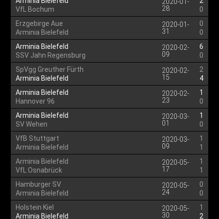
Arminia Bielefeld
2
2020-01-
28
VfL Bochum
0
Erzgebirge Aue
0
2020-01-
31
Arminia Bielefeld
0
Arminia Bielefeld
6
2020-02-
09
SSV Jahn Regensburg
0
SpVgg Greuther Fürth
2
2020-02-
15
Arminia Bielefeld
4
Arminia Bielefeld
1
2020-02-
23
Hannover 96
0
Arminia Bielefeld
1
2020-03-
01
SV Wehen
0
VfB Stuttgart
1
2020-03-
09
Arminia Bielefeld
1
Arminia Bielefeld
1
2020-05-
17
VfL Osnabrück
1
Hamburger SV
0
2020-05-
24
Arminia Bielefeld
0
Holstein Kiel
1
2020-05-
30
Arminia Bielefeld
2