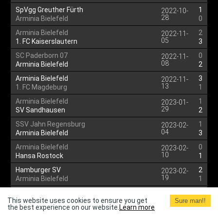
SpVgg Greuther Fürth
1
2022-10-
28
Arminia Bielefeld
0
Arminia Bielefeld
2
2022-11-
05
1. FC Kaiserslautern
3
SC Paderborn 07
0
2022-11-
08
Arminia Bielefeld
2
Arminia Bielefeld
3
2022-11-
13
1. FC Magdeburg
1
Arminia Bielefeld
1
2023-01-
29
SV Sandhausen
2
SSV Jahn Regensburg
1
2023-02-
04
Arminia Bielefeld
3
Arminia Bielefeld
0
2023-02-
10
Hansa Rostock
1
Hamburger SV
2
2023-02-
19
Arminia Bielefeld
1
Arminia Bielefeld
0
2023-02-
This website uses cookies to ensure you get
26
Sure man!!
1. FC Heidenheim
1
the best experience on our website.
Learn more
Eintracht Braunschweig
3
2023-03-