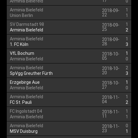
17
Arminia Bielefeld
0
Arminia Bielefeld
1
2018-09-
22
Union Berlin
1
SV Darmstadt 98
1
2018-09-
25
Arminia Bielefeld
2
Arminia Bielefeld
1
2018-09-
28
1. FC Köln
3
VfL Bochum
1
2018-10-
05
Arminia Bielefeld
0
Arminia Bielefeld
2
2018-10-
20
SpVgg Greuther Fürth
3
Erzgebirge Aue
1
2018-10-
27
Arminia Bielefeld
0
Arminia Bielefeld
1
2018-11-
04
FC St. Pauli
2
FC Ingolstadt 04
1
2018-11-
11
Arminia Bielefeld
1
Arminia Bielefeld
0
2018-11-
23
MSV Duisburg
1