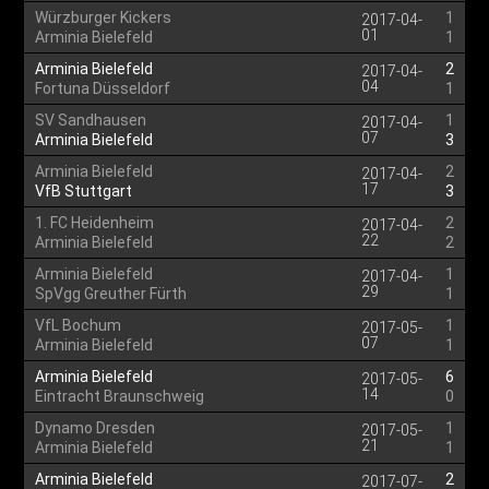
Würzburger Kickers
1
2017-04-
01
Arminia Bielefeld
1
Arminia Bielefeld
2
2017-04-
04
Fortuna Düsseldorf
1
SV Sandhausen
1
2017-04-
07
Arminia Bielefeld
3
Arminia Bielefeld
2
2017-04-
17
VfB Stuttgart
3
1. FC Heidenheim
2
2017-04-
22
Arminia Bielefeld
2
Arminia Bielefeld
1
2017-04-
29
SpVgg Greuther Fürth
1
VfL Bochum
1
2017-05-
07
Arminia Bielefeld
1
Arminia Bielefeld
6
2017-05-
14
Eintracht Braunschweig
0
Dynamo Dresden
1
2017-05-
21
Arminia Bielefeld
1
Arminia Bielefeld
2
2017-07-