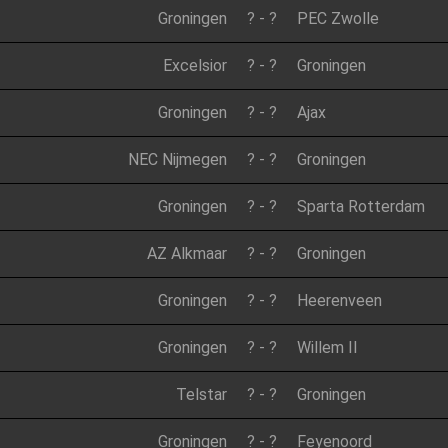
Groningen
?
-
?
PEC Zwolle
Excelsior
?
-
?
Groningen
Groningen
?
-
?
Ajax
NEC Nijmegen
?
-
?
Groningen
Groningen
?
-
?
Sparta Rotterdam
AZ Alkmaar
?
-
?
Groningen
Groningen
?
-
?
Heerenveen
Groningen
?
-
?
Willem II
Telstar
?
-
?
Groningen
Groningen
?
-
?
Feyenoord