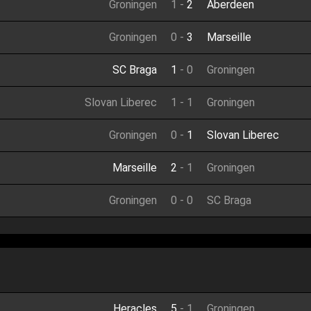
Groningen
1
-
2
Aberdeen
Groningen
0
-
3
Marseille
SC Braga
1
-
0
Groningen
Slovan Liberec
1
-
1
Groningen
Groningen
0
-
1
Slovan Liberec
Marseille
2
-
1
Groningen
Groningen
0
-
0
SC Braga
Heracles
5
-
1
Groningen