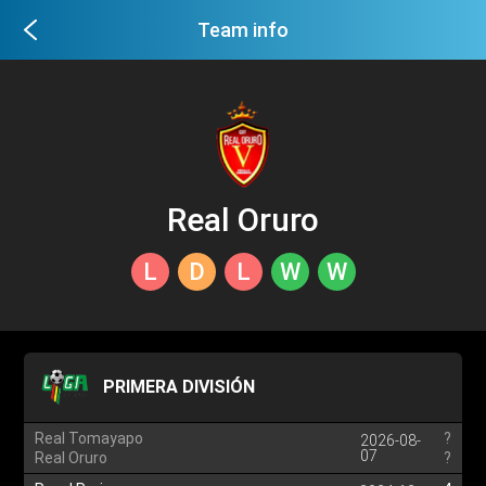
Team info
Real Oruro
L
D
L
W
W
PRIMERA DIVISIÓN
Real Tomayapo
?
2026-08-
07
Real Oruro
?