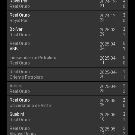
Royal Pari
4
2024-12-
21
Real Oruro
0
Real Oruro
3
2024-12-
23
Royal Pari
0
Bolívar
3
2025-03-
29
Real Oruro
1
Real Oruro
0
2025-04-
04
ABB
1
Independiente Petrolero
0
2025-04-
11
Real Oruro
0
Real Oruro
1
2025-04-
20
Oriente Petrolero
1
Aurora
2
2025-04-
25
Real Oruro
2
Real Oruro
2
2025-05-
05
Universitario de Vinto
0
Guabirá
3
2025-05-
10
Real Oruro
1
Real Oruro
2
2025-05-
17
Always Ready
2