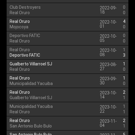
Club Destroyers
0
2022-09-
18
Real Oruro
0
Real Oruro
4
2022-10-
01
Mojocoya
0
Deportivo FATIC
0
2022-10-
05
Real Oruro
0
Real Oruro
1
2022-10-
08
Deportivo FATIC
3
Gualberto Villarroel SJ
1
2023-08-
27
Real Oruro
0
Real Oruro
1
2023-09-
30
Municipalidad Yacuiba
0
Real Oruro
2
2023-10-
14
Gualberto Villarroel SJ
1
Municipalidad Yacuiba
1
2023-10-
22
Real Oruro
1
Real Oruro
2
2023-11-
04
San Antonio Bulo Bulo
1
San Antonio Bulo Bulo
5