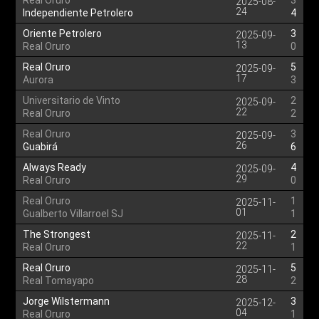
Real Oruro
3
2025-08-
24
Independiente Petrolero
4
Oriente Petrolero
3
2025-09-
13
Real Oruro
0
Real Oruro
5
2025-09-
17
Aurora
3
Universitario de Vinto
2
2025-09-
22
Real Oruro
2
Real Oruro
3
2025-09-
26
Guabirá
6
Always Ready
4
2025-09-
29
Real Oruro
0
Real Oruro
1
2025-11-
01
Gualberto Villarroel SJ
1
The Strongest
2
2025-11-
22
Real Oruro
1
Real Oruro
5
2025-11-
28
Real Tomayapo
2
Jorge Wilstermann
3
2025-12-
04
Real Oruro
1