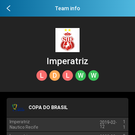
Team info
Imperatriz
L
D
L
W
W
COPA DO BRASIL
Imperatriz
1
2019-02-
12
Nautico Recife
1