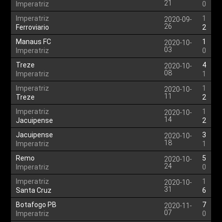
21
Imperatriz
0
Imperatriz
1
2020-09-
26
Ferroviario
2
Manaus FC
1
2020-10-
03
Imperatriz
0
Treze
4
2020-10-
08
Imperatriz
1
Imperatriz
1
2020-10-
11
Treze
2
Imperatriz
1
2020-10-
14
Jacuipense
2
Jacuipense
3
2020-10-
18
Imperatriz
1
Remo
5
2020-10-
24
Imperatriz
0
Imperatriz
1
2020-10-
31
Santa Cruz
6
Botafogo PB
7
2020-11-
07
Imperatriz
0