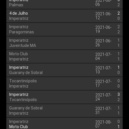
2021-06-
06
Palmas
2
4 de Julho
2
2021-06-
12
Imperatriz
0
Imperatriz
2
2021-06-
19
Paragominas
2
Imperatriz
1
2021-06-
26
Juventude MA
1
Moto Club
1
2021-07-
04
Imperatriz
1
Imperatriz
1
2021-07-
10
Guarany de Sobral
0
Tocantinópolis
0
2021-07-
17
Imperatriz
0
Imperatriz
3
2021-07-
24
Tocantinópolis
2
Guarany de Sobral
1
2021-07-
31
Imperatriz
1
Imperatriz
0
2021-08-
07
Moto Club
1