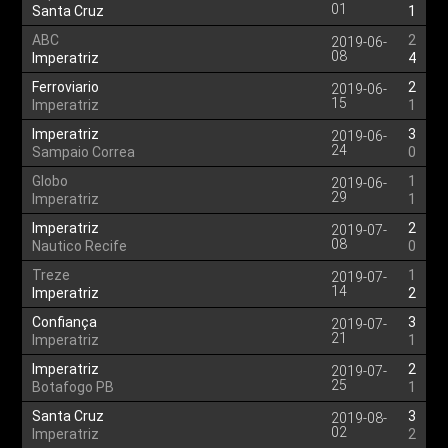
01
Santa Cruz
1
ABC
2
2019-06-
08
Imperatriz
4
Ferroviario
2
2019-06-
15
Imperatriz
1
Imperatriz
3
2019-06-
24
Sampaio Correa
0
Globo
1
2019-06-
29
Imperatriz
1
Imperatriz
2
2019-07-
08
Nautico Recife
0
Treze
1
2019-07-
14
Imperatriz
2
Confiança
3
2019-07-
21
Imperatriz
1
Imperatriz
2
2019-07-
25
Botafogo PB
1
Santa Cruz
3
2019-08-
02
Imperatriz
2