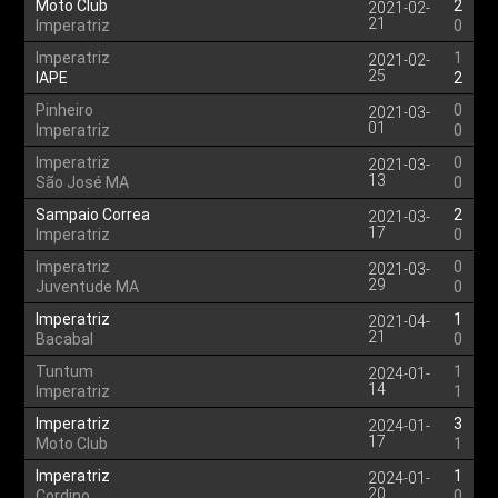
Moto Club
2
2021-02-
21
Imperatriz
0
Imperatriz
1
2021-02-
25
IAPE
2
Pinheiro
0
2021-03-
01
Imperatriz
0
Imperatriz
0
2021-03-
13
São José MA
0
Sampaio Correa
2
2021-03-
17
Imperatriz
0
Imperatriz
0
2021-03-
29
Juventude MA
0
Imperatriz
1
2021-04-
21
Bacabal
0
Tuntum
1
2024-01-
14
Imperatriz
1
Imperatriz
3
2024-01-
17
Moto Club
1
Imperatriz
1
2024-01-
20
Cordino
0