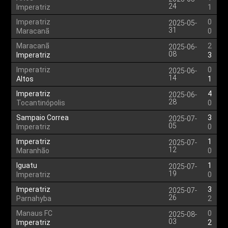
24
Imperatriz
1
Imperatriz
0
2025-05-
31
Maracanã
0
Maracanã
2
2025-06-
08
Imperatriz
3
Imperatriz
0
2025-06-
14
Altos
1
Imperatriz
4
2025-06-
28
Tocantinópolis
0
Sampaio Correa
3
2025-07-
05
Imperatriz
0
Imperatriz
1
2025-07-
12
Maranhão
0
Iguatu
1
2025-07-
19
Imperatriz
0
Imperatriz
3
2025-07-
26
Parnahyba
2
Manaus FC
0
2025-08-
03
Imperatriz
2