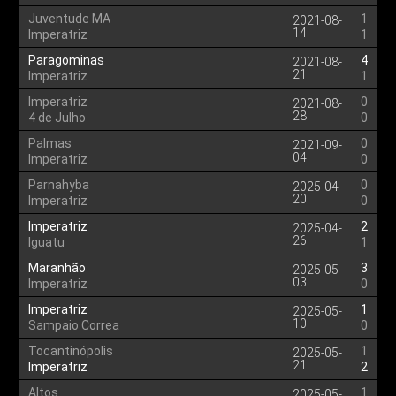
Juventude MA
1
2021-08-
14
Imperatriz
1
Paragominas
4
2021-08-
21
Imperatriz
1
Imperatriz
0
2021-08-
28
4 de Julho
0
Palmas
0
2021-09-
04
Imperatriz
0
Parnahyba
0
2025-04-
20
Imperatriz
0
Imperatriz
2
2025-04-
26
Iguatu
1
Maranhão
3
2025-05-
03
Imperatriz
0
Imperatriz
1
2025-05-
10
Sampaio Correa
0
Tocantinópolis
1
2025-05-
21
Imperatriz
2
Altos
1
2025-05-