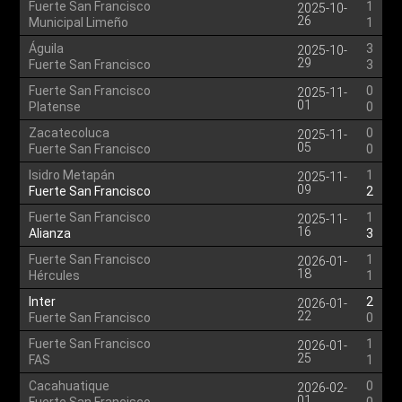
Fuerte San Francisco
1
2025-10-
26
Municipal Limeño
1
Águila
3
2025-10-
29
Fuerte San Francisco
3
Fuerte San Francisco
0
2025-11-
01
Platense
0
Zacatecoluca
0
2025-11-
05
Fuerte San Francisco
0
Isidro Metapán
1
2025-11-
09
Fuerte San Francisco
2
Fuerte San Francisco
1
2025-11-
16
Alianza
3
Fuerte San Francisco
1
2026-01-
18
Hércules
1
Inter
2
2026-01-
22
Fuerte San Francisco
0
Fuerte San Francisco
1
2026-01-
25
FAS
1
Cacahuatique
0
2026-02-
01