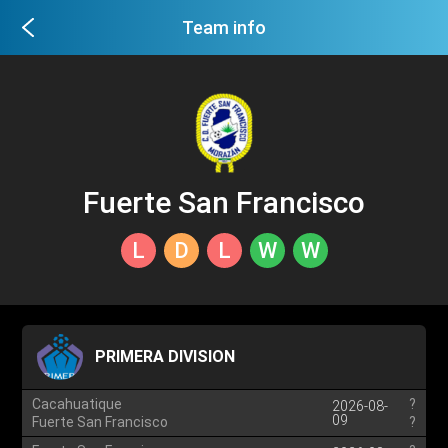
Team info
Fuerte San Francisco
L
D
L
W
W
PRIMERA DIVISION
Cacahuatique
?
2026-08-
09
Fuerte San Francisco
?