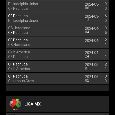
Philadelphia Union
0
2024-03-
06
CF Pachuca
0
CF Pachuca
6
2024-03-
13
Philadelphia Union
0
CS Herediano
0
2024-04-
04
CF Pachuca
5
CF Pachuca
2
2024-04-
11
CS Herediano
1
Club America
1
2024-04-
24
CF Pachuca
1
CF Pachuca
2
2024-05-
01
Club America
1
CF Pachuca
3
2024-06-
02
Columbus Crew
0
LIGA MX