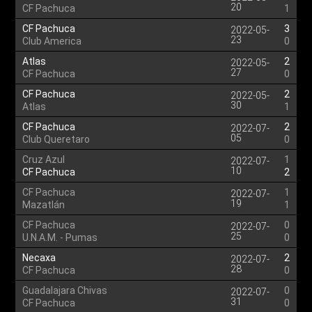
20
CF Pachuca
1
CF Pachuca
3
2022-05-
23
Club America
0
Atlas
2
2022-05-
27
CF Pachuca
0
CF Pachuca
2
2022-05-
30
Atlas
1
CF Pachuca
2
2022-07-
05
Club Queretaro
0
Cruz Azul
1
2022-07-
10
CF Pachuca
2
CF Pachuca
1
2022-07-
19
Mazatlán
1
CF Pachuca
0
2022-07-
25
U.N.A.M. - Pumas
0
Necaxa
2
2022-07-
28
CF Pachuca
0
Guadalajara Chivas
0
2022-07-
31
CF Pachuca
0