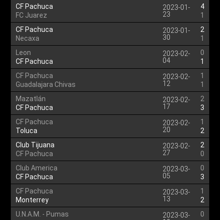
CF Pachuca
4
2023-01-
23
FC Juarez
1
CF Pachuca
2
2023-01-
30
Necaxa
1
Leon
0
2023-02-
04
CF Pachuca
1
CF Pachuca
1
2023-02-
12
Guadalajara Chivas
1
Mazatlán
2
2023-02-
17
CF Pachuca
3
CF Pachuca
1
2023-02-
20
Toluca
2
Club Tijuana
2
2023-02-
27
CF Pachuca
0
Club America
0
2023-03-
05
CF Pachuca
3
CF Pachuca
1
2023-03-
13
Monterrey
2
U.N.A.M. - Pumas
0
2023-03-