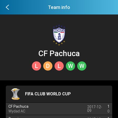
Team info
CF Pachuca
L
D
L
W
W
FIFA CLUB WORLD CUP
CF Pachuca
1
2017-12-
09
Wydad AC
0