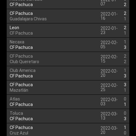
07
CF Pachuca
2
CF Pachuca
2
2022-01-
16
Guadalajara Chivas
1
Leon
2
2022-01-
23
CF Pachuca
1
Necaxa
1
2022-02-
05
CF Pachuca
3
CF Pachuca
2
2022-02-
15
Club Queretaro
2
Club America
1
2022-02-
20
CF Pachuca
3
CF Pachuca
3
2022-02-
25
Mazatlán
1
Atlas
0
2022-03-
03
CF Pachuca
1
Toluca
0
2022-03-
13
CF Pachuca
3
CF Pachuca
1
2022-03-
20
Cruz Azul
0