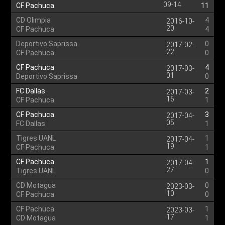
09-14
CF Pachuca
11
CD Olimpia
4
2016-10-
20
CF Pachuca
4
Deportivo Saprissa
0
2017-02-
22
CF Pachuca
0
CF Pachuca
4
2017-03-
01
Deportivo Saprissa
0
FC Dallas
2
2017-03-
16
CF Pachuca
1
CF Pachuca
3
2017-04-
05
FC Dallas
1
Tigres UANL
1
2017-04-
19
CF Pachuca
1
CF Pachuca
1
2017-04-
27
Tigres UANL
0
CD Motagua
0
2023-03-
10
CF Pachuca
0
CF Pachuca
1
2023-03-
17
CD Motagua
1