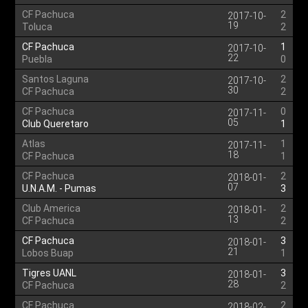
CF Pachuca
2
2017-10-
19
Toluca
2
CF Pachuca
1
2017-10-
22
Puebla
0
Santos Laguna
2
2017-10-
30
CF Pachuca
2
CF Pachuca
0
2017-11-
05
Club Queretaro
1
Atlas
1
2017-11-
18
CF Pachuca
1
CF Pachuca
2
2018-01-
07
U.N.A.M. - Pumas
3
Club America
2
2018-01-
13
CF Pachuca
2
CF Pachuca
3
2018-01-
21
Lobos Buap
1
Tigres UANL
3
2018-01-
28
CF Pachuca
2
CF Pachuca
2
2018-02-