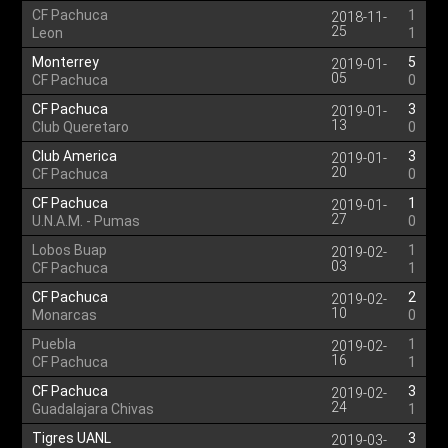
CF Pachuca
1
2018-11-
25
Leon
1
Monterrey
5
2019-01-
05
CF Pachuca
0
CF Pachuca
3
2019-01-
13
Club Queretaro
0
Club America
3
2019-01-
20
CF Pachuca
0
CF Pachuca
1
2019-01-
27
U.N.A.M. - Pumas
0
Lobos Buap
1
2019-02-
03
CF Pachuca
1
CF Pachuca
2
2019-02-
10
Monarcas
0
Puebla
1
2019-02-
16
CF Pachuca
1
CF Pachuca
3
2019-02-
24
Guadalajara Chivas
1
Tigres UANL
3
2019-03-