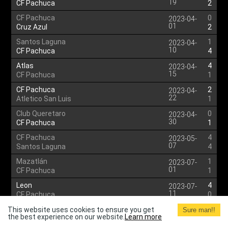
19
CF Pachuca
2
CF Pachuca
0
2023-04-
01
Cruz Azul
2
Santos Laguna
1
2023-04-
10
CF Pachuca
4
Atlas
4
2023-04-
15
CF Pachuca
1
CF Pachuca
2
2023-04-
22
Atletico San Luis
1
Club Queretaro
0
2023-04-
30
CF Pachuca
1
CF Pachuca
4
2023-05-
07
Santos Laguna
4
Mazatlán
1
2023-07-
01
CF Pachuca
1
Leon
4
2023-07-
11
CF Pachuca
0
CF Pachuca
1
This website uses cookies to ensure you get
2023-07-
Sure man!!
the best experience on our website.
Learn more
17
U.N.A.M. - Pumas
1