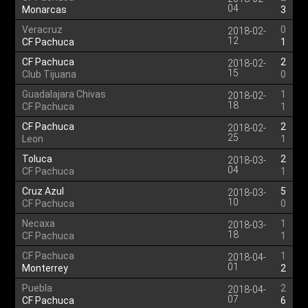
04
Monarcas
3
Veracruz
0
2018-02-
12
CF Pachuca
1
CF Pachuca
2
2018-02-
15
Club Tijuana
0
Guadalajara Chivas
1
2018-02-
18
CF Pachuca
1
CF Pachuca
2
2018-02-
25
Leon
1
Toluca
2
2018-03-
04
CF Pachuca
1
Cruz Azul
5
2018-03-
10
CF Pachuca
0
Necaxa
1
2018-03-
18
CF Pachuca
1
CF Pachuca
1
2018-04-
01
Monterrey
2
Puebla
2
2018-04-
07
CF Pachuca
6