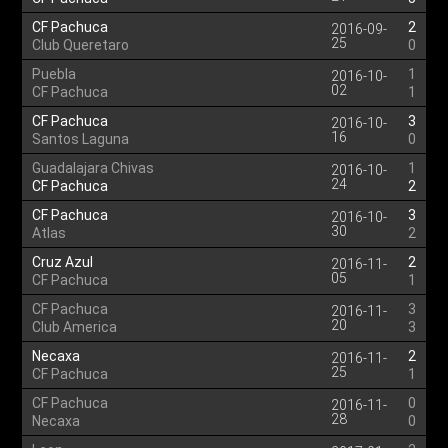
CF Pachuca
2
2016-09-
25
Club Queretaro
0
Puebla
1
2016-10-
02
CF Pachuca
1
CF Pachuca
3
2016-10-
16
Santos Laguna
0
Guadalajara Chivas
1
2016-10-
24
CF Pachuca
2
CF Pachuca
3
2016-10-
30
Atlas
2
Cruz Azul
2
2016-11-
05
CF Pachuca
1
CF Pachuca
3
2016-11-
20
Club America
3
Necaxa
2
2016-11-
25
CF Pachuca
1
CF Pachuca
0
2016-11-
28
Necaxa
0