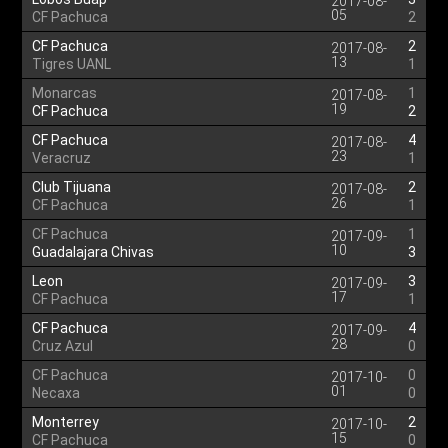
2017-08-
05
CF Pachuca
2
CF Pachuca
2
2017-08-
13
Tigres UANL
1
Monarcas
1
2017-08-
19
CF Pachuca
2
CF Pachuca
4
2017-08-
23
Veracruz
1
Club Tijuana
2
2017-08-
26
CF Pachuca
1
CF Pachuca
1
2017-09-
10
Guadalajara Chivas
3
Leon
3
2017-09-
17
CF Pachuca
1
CF Pachuca
4
2017-09-
28
Cruz Azul
0
CF Pachuca
0
2017-10-
01
Necaxa
0
Monterrey
2
2017-10-
15
CF Pachuca
0