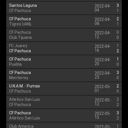
Santos Laguna
3
2022-04-
04
CF Pachuca
1
CF Pachuca
2
2022-04-
08
Tigres UANL
1
CF Pachuca
0
2022-04-
12
Club Tijuana
0
FC Juarez
1
2022-04-
16
CF Pachuca
2
CF Pachuca
1
2022-04-
20
Puebla
0
CF Pachuca
3
2022-04-
23
Monterrey
0
U.N.A.M. - Pumas
2
2022-05-
01
CF Pachuca
0
Atletico San Luis
2
2022-05-
12
CF Pachuca
2
CF Pachuca
3
2022-05-
15
Atletico San Luis
2
Club America
1
2022-05-