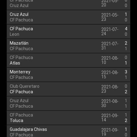
CF Pachuca
0
2021-05-
20
Cruz Azul
0
Cruz Azul
1
2021-05-
23
CF Pachuca
0
CF Pachuca
4
2021-07-
24
Leon
0
Mazatlán
2
2021-07-
31
CF Pachuca
1
CF Pachuca
0
2021-08-
10
Atlas
1
Monterrey
3
2021-08-
15
CF Pachuca
1
Club Queretaro
0
2021-08-
23
CF Pachuca
2
Cruz Azul
1
2021-08-
30
CF Pachuca
1
CF Pachuca
1
2021-09-
14
Toluca
2
Guadalajara Chivas
1
2021-09-
19
CF Pachuca
0