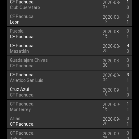
CF Pachuca
1
2020-08-
07
Club Queretaro
0
CF Pachuca
0
2020-08-
12
Leon
1
Puebla
0
2020-08-
15
CF Pachuca
1
CF Pachuca
4
2020-08-
25
Mazatlán
3
Guadalajara Chivas
0
2020-08-
30
CF Pachuca
0
CF Pachuca
3
2020-09-
04
Atletico San Luis
1
Cruz Azul
1
2020-09-
10
CF Pachuca
0
CF Pachuca
1
2020-09-
15
Monterrey
1
Atlas
0
2020-09-
20
CF Pachuca
1
CF Pachuca
0
2020-09-
25
Toluca
0