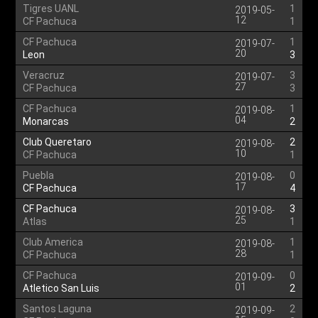
Tigres UANL
1
2019-05-
12
CF Pachuca
1
CF Pachuca
1
2019-07-
20
Leon
3
Veracruz
3
2019-07-
27
CF Pachuca
3
CF Pachuca
1
2019-08-
04
Monarcas
2
Club Queretaro
2
2019-08-
10
CF Pachuca
1
Puebla
0
2019-08-
17
CF Pachuca
4
CF Pachuca
3
2019-08-
25
Atlas
1
Club America
1
2019-08-
28
CF Pachuca
1
CF Pachuca
0
2019-09-
01
Atletico San Luis
2
Santos Laguna
2
2019-09-