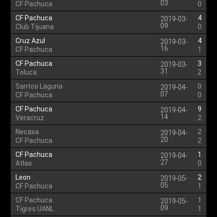
03
CF Pachuca
0
CF Pachuca
4
2019-03-
09
Club Tijuana
0
Cruz Azul
4
2019-03-
16
CF Pachuca
1
CF Pachuca
3
2019-03-
31
Toluca
2
Santos Laguna
0
2019-04-
07
CF Pachuca
0
CF Pachuca
9
2019-04-
14
Veracruz
2
Necaxa
2
2019-04-
20
CF Pachuca
2
CF Pachuca
1
2019-04-
27
Atlas
0
Leon
2
2019-05-
05
CF Pachuca
1
CF Pachuca
1
2019-05-
09
Tigres UANL
1