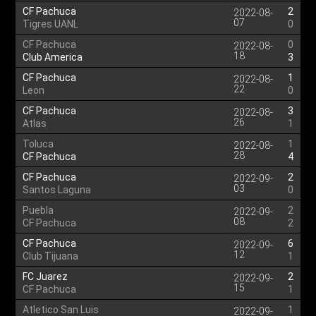
CF Pachuca
2
2022-08-
07
Tigres UANL
0
CF Pachuca
0
2022-08-
18
Club America
3
CF Pachuca
1
2022-08-
22
Leon
0
CF Pachuca
3
2022-08-
26
Atlas
1
Toluca
1
2022-08-
28
CF Pachuca
4
CF Pachuca
2
2022-09-
03
Santos Laguna
0
Puebla
2
2022-09-
08
CF Pachuca
2
CF Pachuca
6
2022-09-
12
Club Tijuana
1
FC Juarez
2
2022-09-
15
CF Pachuca
1
Atletico San Luis
1
2022-09-