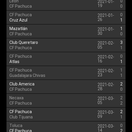
Leon
0
2021-01-
19
CF Pachuca
0
CF Pachuca
0
2021-01-
26
Cruz Azul
1
Mazatlán
1
2021-01-
30
CF Pachuca
0
Club Queretaro
3
2021-02-
05
CF Pachuca
1
CF Pachuca
0
2021-02-
16
Atlas
1
CF Pachuca
1
2021-02-
23
Guadalajara Chivas
1
Club America
2
2021-02-
28
CF Pachuca
0
Necaxa
2
2021-03-
05
CF Pachuca
2
CF Pachuca
2
2021-03-
09
Club Tijuana
1
Toluca
0
2021-03-
14
CF Pachuca
2