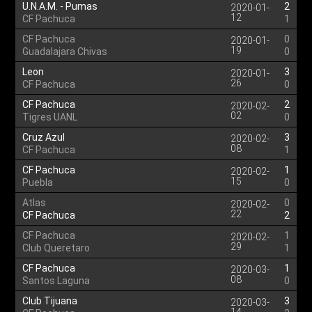
U.N.A.M. - Pumas
2
2020-01-
12
CF Pachuca
1
CF Pachuca
0
2020-01-
19
Guadalajara Chivas
0
Leon
3
2020-01-
26
CF Pachuca
0
CF Pachuca
2
2020-02-
02
Tigres UANL
0
Cruz Azul
3
2020-02-
08
CF Pachuca
1
CF Pachuca
1
2020-02-
15
Puebla
0
Atlas
0
2020-02-
22
CF Pachuca
2
CF Pachuca
1
2020-02-
29
Club Queretaro
1
CF Pachuca
1
2020-03-
08
Santos Laguna
0
Club Tijuana
3
2020-03-