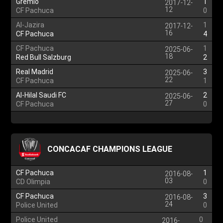
Gremio
1
2017-12-
12
CF Pachuca
0
Al-Jazira
1
2017-12-
16
CF Pachuca
4
CF Pachuca
1
2025-06-
18
Red Bull Salzburg
2
Real Madrid
3
2025-06-
22
CF Pachuca
1
Al-Hilal Saudi FC
2
2025-06-
27
CF Pachuca
0
CONCACAF CHAMPIONS LEAGUE
CF Pachuca
1
2016-08-
03
CD Olimpia
0
CF Pachuca
3
2016-08-
24
Police United
0
Police United
0
2016-