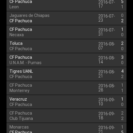
CF Pachuca
5
2016-07-
17
Leon
1
Jaguares de Chiapas
0
2016-07-
23
CF Pachuca
2
CF Pachuca
1
2016-07-
31
Necaxa
0
Toluca
2
2016-08-
07
CF Pachuca
0
CF Pachuca
3
2016-08-
14
U.N.A.M. - Pumas
0
Tigres UANL
4
2016-08-
21
CF Pachuca
2
CF Pachuca
1
2016-08-
28
Monterrey
1
Veracruz
1
2016-09-
10
CF Pachuca
0
CF Pachuca
2
2016-09-
18
Club Tijuana
2
Monarcas
1
2016-09-
21
CF Pachuca
5