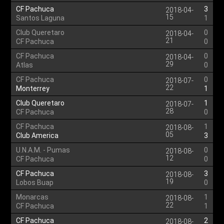
CF Pachuca
3
2018-04-
15
Santos Laguna
1
Club Queretaro
0
2018-04-
21
CF Pachuca
0
CF Pachuca
0
2018-04-
29
Atlas
0
CF Pachuca
0
2018-07-
22
Monterrey
1
Club Queretaro
1
2018-07-
28
CF Pachuca
0
CF Pachuca
1
2018-08-
05
Club America
3
U.N.A.M. - Pumas
0
2018-08-
12
CF Pachuca
0
CF Pachuca
3
2018-08-
19
Lobos Buap
0
Monarcas
1
2018-08-
22
CF Pachuca
1
CF Pachuca
2
2018-08-