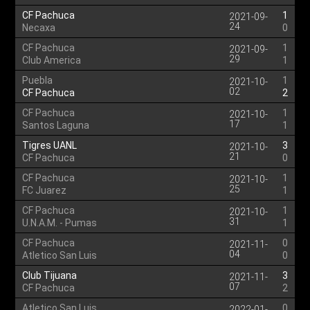
CF Pachuca
1
2021-09-
24
Necaxa
0
CF Pachuca
1
2021-09-
29
Club America
1
Puebla
1
2021-10-
02
CF Pachuca
2
CF Pachuca
1
2021-10-
17
Santos Laguna
1
Tigres UANL
3
2021-10-
21
CF Pachuca
0
CF Pachuca
1
2021-10-
25
FC Juarez
1
CF Pachuca
1
2021-10-
31
U.N.A.M. - Pumas
1
CF Pachuca
0
2021-11-
04
Atletico San Luis
0
Club Tijuana
3
2021-11-
07
CF Pachuca
2
Atletico San Luis
0
2022-01-