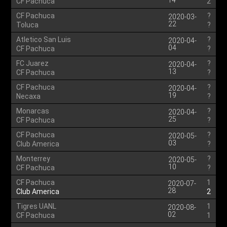
14
CF Pachuca
2
CF Pachuca
?
2020-03-
22
Toluca
?
Atletico San Luis
?
2020-04-
04
CF Pachuca
?
FC Juarez
?
2020-04-
13
CF Pachuca
?
CF Pachuca
?
2020-04-
19
Necaxa
?
Monarcas
?
2020-04-
25
CF Pachuca
?
CF Pachuca
?
2020-05-
03
Club America
?
Monterrey
?
2020-05-
10
CF Pachuca
?
CF Pachuca
1
2020-07-
28
Club America
2
Tigres UANL
1
2020-08-
02
CF Pachuca
1