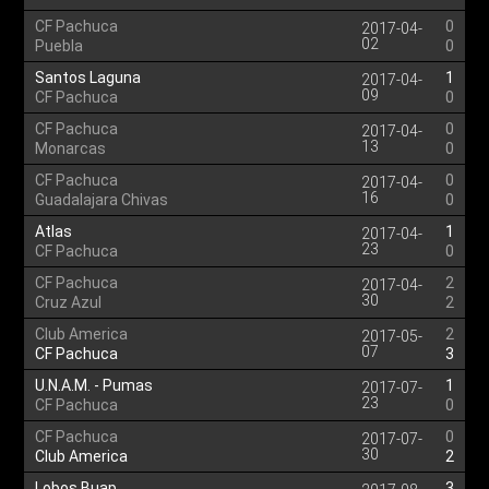
CF Pachuca
0
2017-04-
02
Puebla
0
Santos Laguna
1
2017-04-
09
CF Pachuca
0
CF Pachuca
0
2017-04-
13
Monarcas
0
CF Pachuca
0
2017-04-
16
Guadalajara Chivas
0
Atlas
1
2017-04-
23
CF Pachuca
0
CF Pachuca
2
2017-04-
30
Cruz Azul
2
Club America
2
2017-05-
07
CF Pachuca
3
U.N.A.M. - Pumas
1
2017-07-
23
CF Pachuca
0
CF Pachuca
0
2017-07-
30
Club America
2
Lobos Buap
3