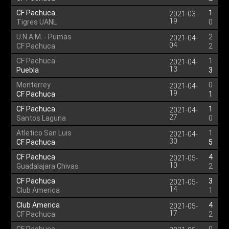
CF Pachuca
1
2021-03-
19
Tigres UANL
0
U.N.A.M. - Pumas
2
2021-04-
04
CF Pachuca
2
CF Pachuca
1
2021-04-
13
Puebla
3
Monterrey
0
2021-04-
19
CF Pachuca
1
CF Pachuca
1
2021-04-
27
Santos Laguna
0
Atletico San Luis
1
2021-04-
30
CF Pachuca
5
CF Pachuca
4
2021-05-
10
Guadalajara Chivas
2
CF Pachuca
3
2021-05-
14
Club America
1
Club America
4
2021-05-
17
CF Pachuca
2