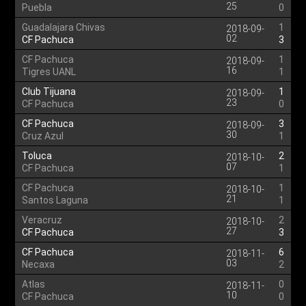
25
Puebla
0
Guadalajara Chivas
1
2018-09-
02
CF Pachuca
3
CF Pachuca
1
2018-09-
16
Tigres UANL
1
Club Tijuana
1
2018-09-
23
CF Pachuca
0
CF Pachuca
3
2018-09-
30
Cruz Azul
1
Toluca
2
2018-10-
07
CF Pachuca
1
CF Pachuca
1
2018-10-
21
Santos Laguna
1
Veracruz
2
2018-10-
27
CF Pachuca
3
CF Pachuca
6
2018-11-
03
Necaxa
2
Atlas
0
2018-11-
10
CF Pachuca
0