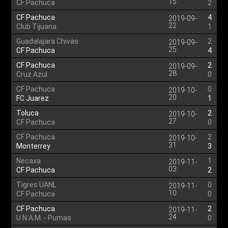
15
CF Pachuca
2
CF Pachuca
4
2019-09-
22
Club Tijuana
1
Guadalajara Chivas
2
2019-09-
25
CF Pachuca
4
CF Pachuca
2
2019-09-
28
Cruz Azul
0
CF Pachuca
0
2019-10-
20
FC Juarez
1
Toluca
2
2019-10-
27
CF Pachuca
0
CF Pachuca
2
2019-10-
31
Monterrey
3
Necaxa
1
2019-11-
03
CF Pachuca
2
Tigres UANL
0
2019-11-
10
CF Pachuca
0
CF Pachuca
2
2019-11-
24
U.N.A.M. - Pumas
0