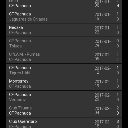
Leon
2
2017-01-
08
CF Pachuca
4
CF Pachuca
1
2017-01-
15
Jaguares de Chiapas
0
Necaxa
1
2017-01-
22
CF Pachuca
0
CF Pachuca
0
2017-01-
29
Toluca
0
U.N.A.M. - Pumas
1
2017-02-
05
CF Pachuca
1
CF Pachuca
1
2017-02-
12
Tigres UANL
0
Monterrey
1
2017-02-
19
CF Pachuca
0
CF Pachuca
1
2017-02-
26
Veracruz
0
Club Tijuana
2
2017-03-
04
CF Pachuca
3
Club Queretaro
3
2017-03-
18
CF Pachuca
0