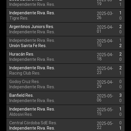
19
Independiente Riva. Res.
1
Independiente Riva. Res.
1
2025-03-
26
Tigre Res.
0
Argentinos Juniors Res.
2
2025-04-
01
Independiente Riva. Res.
0
Independiente Riva. Res.
1
2025-04-
10
Unión Santa Fe Res.
2
Huracán Res.
2
2025-04-
18
Independiente Riva. Res.
0
Independiente Riva. Res.
2
2025-04-
23
Racing Club Res.
1
Godoy Cruz Res.
0
2025-04-
29
Independiente Riva. Res.
0
Banfield Res.
3
2025-05-
06
Independiente Riva. Res.
0
Independiente Riva. Res.
1
2025-05-
15
Aldosivi Res.
0
Central Córdoba SdE Res.
0
2025-05-
22
Independiente Riva. Res.
1