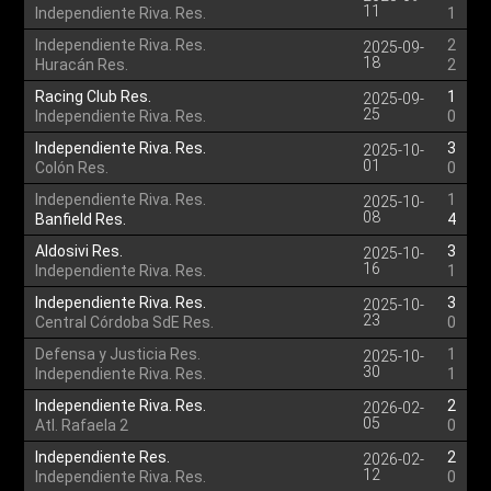
11
Independiente Riva. Res.
1
Independiente Riva. Res.
2
2025-09-
18
Huracán Res.
2
Racing Club Res.
1
2025-09-
25
Independiente Riva. Res.
0
Independiente Riva. Res.
3
2025-10-
01
Colón Res.
0
Independiente Riva. Res.
1
2025-10-
08
Banfield Res.
4
Aldosivi Res.
3
2025-10-
16
Independiente Riva. Res.
1
Independiente Riva. Res.
3
2025-10-
23
Central Córdoba SdE Res.
0
Defensa y Justicia Res.
1
2025-10-
30
Independiente Riva. Res.
1
Independiente Riva. Res.
2
2026-02-
05
Atl. Rafaela 2
0
Independiente Res.
2
2026-02-
12
Independiente Riva. Res.
0