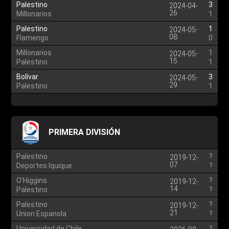
Palestino
3
2024-04-
26
Millonarios
1
Palestino
1
2024-05-
08
Flamengo
0
Millonarios
1
2024-05-
15
Palestino
1
Bolívar
3
2024-05-
29
Palestino
1
PRIMERA DIVISIÓN
Palestino
?
2019-12-
07
Deportes Iquique
?
O'Higgins
?
2019-12-
14
Palestino
?
Palestino
?
2019-12-
21
Union Espanola
?
Universidad de Chile
?