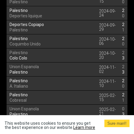
15
Palestino
0
Palestino
2
2024-09-
24
Deportes Iquique
0
Deportes Copiapo
2
2024-09-
29
Palestino
1
Palestino
2
2024-10-
06
Coquimbo Unido
0
Palestino
2
2024-10-
20
Colo Colo
3
Union Espanola
2
2024-11-
02
Palestino
3
Palestino
2
2024-11-
10
A. Italiano
0
Palestino
2
2025-02-
15
Cobresal
1
Union Espanola
0
2025-02-
21
Palestino
3
Palestino
0
This website uses cookies to ensure you get
2025-03-
Sure man!!
the best experience on our website.
Learn more
01
A. Italiano
2