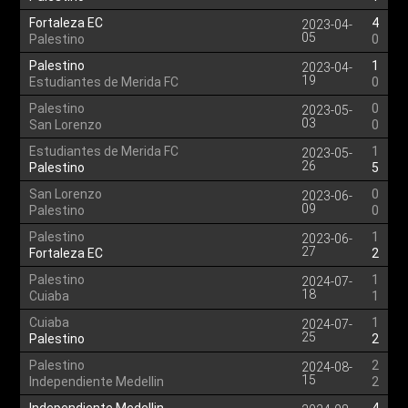
Fortaleza EC
4
2023-04-
05
Palestino
0
Palestino
1
2023-04-
19
Estudiantes de Merida FC
0
Palestino
0
2023-05-
03
San Lorenzo
0
Estudiantes de Merida FC
1
2023-05-
26
Palestino
5
San Lorenzo
0
2023-06-
09
Palestino
0
Palestino
1
2023-06-
27
Fortaleza EC
2
Palestino
1
2024-07-
18
Cuiaba
1
Cuiaba
1
2024-07-
25
Palestino
2
Palestino
2
2024-08-
15
Independiente Medellin
2