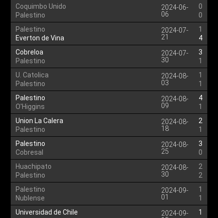
Coquimbo Unido
0
2024-06-
06
Palestino
0
Palestino
1
2024-07-
21
Everton de Vina
4
Cobreloa
3
2024-07-
30
Palestino
1
U. Catolica
1
2024-08-
03
Palestino
1
Palestino
4
2024-08-
09
O'Higgins
1
Union La Calera
2
2024-08-
18
Palestino
1
Palestino
3
2024-08-
25
Cobresal
0
Huachipato
2
2024-08-
30
Palestino
2
Palestino
1
2024-09-
01
Nublense
1
Universidad de Chile
1
2024-09-