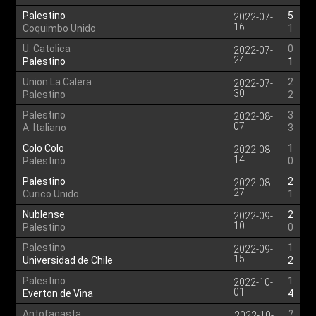
Palestino
5
2022-07-
16
Coquimbo Unido
1
U. Catolica
0
2022-07-
24
Palestino
1
Union La Calera
2
2022-07-
30
Palestino
2
Palestino
3
2022-08-
07
A. Italiano
3
Colo Colo
1
2022-08-
14
Palestino
0
Palestino
2
2022-08-
27
Curico Unido
1
Nublense
2
2022-09-
10
Palestino
0
Palestino
1
2022-09-
15
Universidad de Chile
2
Palestino
1
2022-10-
01
Everton de Vina
4
Antofagasta
?
2022-10-