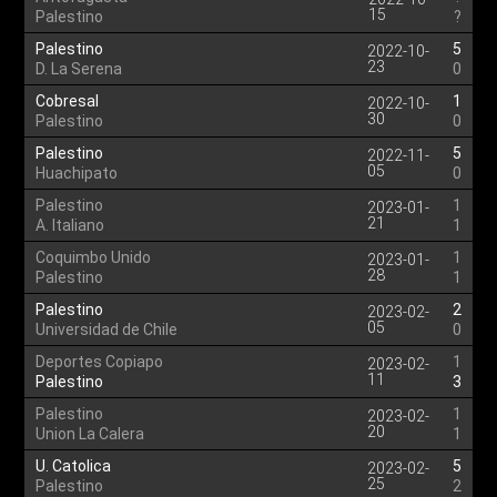
15
Palestino
?
Palestino
5
2022-10-
23
D. La Serena
0
Cobresal
1
2022-10-
30
Palestino
0
Palestino
5
2022-11-
05
Huachipato
0
Palestino
1
2023-01-
21
A. Italiano
1
Coquimbo Unido
1
2023-01-
28
Palestino
1
Palestino
2
2023-02-
05
Universidad de Chile
0
Deportes Copiapo
1
2023-02-
11
Palestino
3
Palestino
1
2023-02-
20
Union La Calera
1
U. Catolica
5
2023-02-
25
Palestino
2