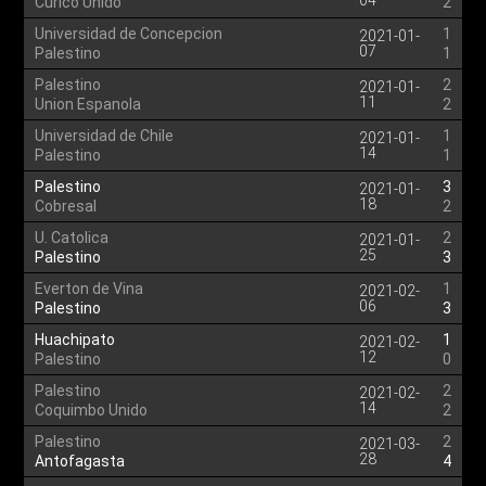
04
Curico Unido
2
Universidad de Concepcion
1
2021-01-
07
Palestino
1
Palestino
2
2021-01-
11
Union Espanola
2
Universidad de Chile
1
2021-01-
14
Palestino
1
Palestino
3
2021-01-
18
Cobresal
2
U. Catolica
2
2021-01-
25
Palestino
3
Everton de Vina
1
2021-02-
06
Palestino
3
Huachipato
1
2021-02-
12
Palestino
0
Palestino
2
2021-02-
14
Coquimbo Unido
2
Palestino
2
2021-03-
28
Antofagasta
4