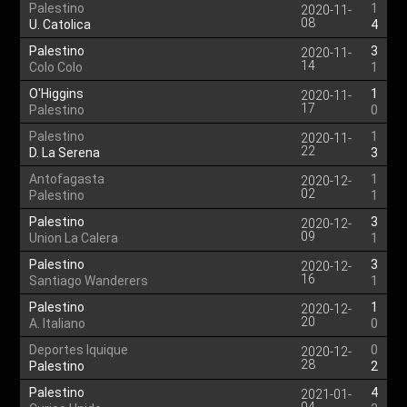
Palestino
1
2020-11-
08
U. Catolica
4
Palestino
3
2020-11-
14
Colo Colo
1
O'Higgins
1
2020-11-
17
Palestino
0
Palestino
1
2020-11-
22
D. La Serena
3
Antofagasta
1
2020-12-
02
Palestino
1
Palestino
3
2020-12-
09
Union La Calera
1
Palestino
3
2020-12-
16
Santiago Wanderers
1
Palestino
1
2020-12-
20
A. Italiano
0
Deportes Iquique
0
2020-12-
28
Palestino
2
Palestino
4
2021-01-