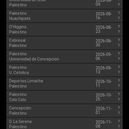
2026-08-
09
Palestino
?
Palestino
?
2026-08-
16
Huachipato
?
O'Higgins
?
2026-08-
23
Palestino
?
Cobresal
?
2026-08-
30
Palestino
?
Palestino
?
2026-09-
06
Universidad de Concepcion
?
Palestino
?
2026-09-
13
U. Catolica
?
Deportes Limache
?
2026-10-
11
Palestino
?
Palestino
?
2026-10-
25
Colo Colo
?
Concepción
?
2026-11-
01
Palestino
?
D. La Serena
?
2026-11-
08
Palestino
?