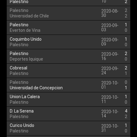
10
Palestino
2
Palestino
2
2020-08-
30
Universidad de Chile
2
Palestino
1
2020-09-
03
Everton de Vina
0
Coquimbo Unido
1
2020-09-
09
Palestino
0
Palestino
2
2020-09-
16
Deportes Iquique
0
Cobresal
2
2020-09-
24
Palestino
1
Palestino
0
2020-10-
01
Universidad de Concepcion
1
Union La Calera
1
2020-10-
11
Palestino
0
D. La Serena
4
2020-10-
14
Palestino
2
Curico Unido
1
2020-10-
31
Palestino
0