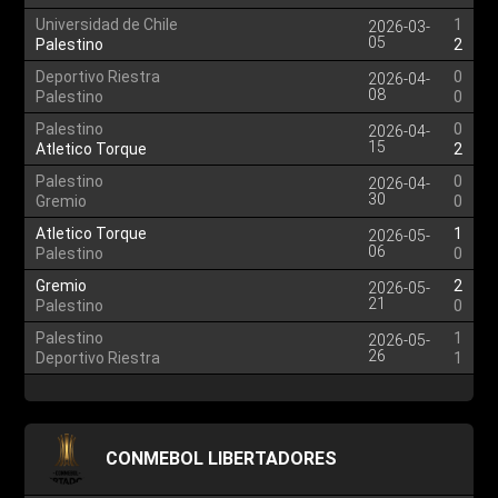
Universidad de Chile
1
2026-03-
05
Palestino
2
Deportivo Riestra
0
2026-04-
08
Palestino
0
Palestino
0
2026-04-
15
Atletico Torque
2
Palestino
0
2026-04-
30
Gremio
0
Atletico Torque
1
2026-05-
06
Palestino
0
Gremio
2
2026-05-
21
Palestino
0
Palestino
1
2026-05-
26
Deportivo Riestra
1
CONMEBOL LIBERTADORES