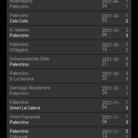
Huachipato
1
2021-09-
24
Palestino
1
Palestino
1
2021-10-
03
Colo Colo
2
A. Italiano
2
2021-10-
09
Palestino
3
Palestino
2
2021-10-
15
O'Higgins
2
Universidad de Chile
0
2021-10-
21
Palestino
1
Palestino
3
2021-10-
25
D. La Serena
3
Santiago Wanderers
1
2021-10-
29
Palestino
1
Palestino
1
2021-11-
04
Union La Calera
2
Union Espanola
1
2021-11-
08
Palestino
3
Palestino
2
2021-11-
14
Cobresal
1