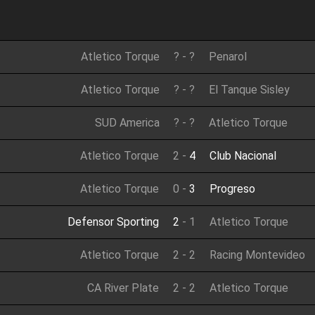
Atletico Torque
?
-
?
Penarol
Atletico Torque
?
-
?
El Tanque Sisley
SUD America
?
-
?
Atletico Torque
Atletico Torque
2
-
4
Club Nacional
Atletico Torque
0
-
3
Progreso
Defensor Sporting
2
-
1
Atletico Torque
Atletico Torque
2
-
2
Racing Montevideo
CA River Plate
2
-
2
Atletico Torque