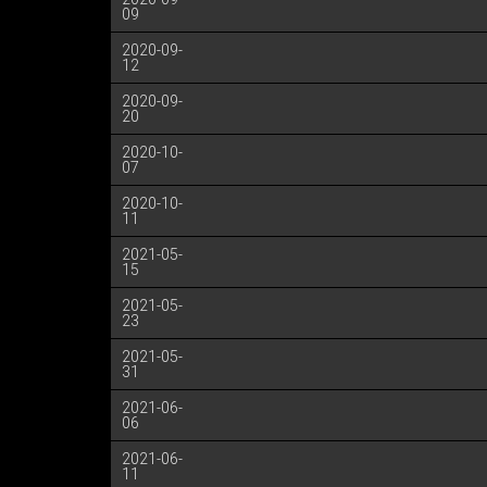
09
2020-09-
12
2020-09-
20
2020-10-
07
2020-10-
11
2021-05-
15
2021-05-
23
2021-05-
31
2021-06-
06
2021-06-
11