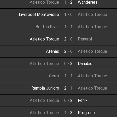
Atletico Torque
1
-
2
Wanderers
Liverpool Montevideo
1
-
0
Atletico Torque
Boston River
1
-
1
Atletico Torque
Atletico Torque
2
-
0
Penarol
Atenas
2
-
0
Atletico Torque
Atletico Torque
0
-
3
Danubio
Cerro
1
-
1
Atletico Torque
Rampla Juniors
2
-
1
Atletico Torque
Atletico Torque
0
-
2
Fenix
Atletico Torque
1
-
3
Progreso