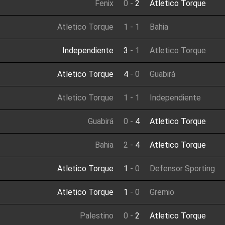
Fenix
0
-
2
Atletico Torque
Atletico Torque
1
-
1
Bahia
Independiente
3
-
1
Atletico Torque
Atletico Torque
4
-
0
Guabirá
Atletico Torque
1
-
1
Independiente
Guabirá
0
-
4
Atletico Torque
Bahia
2
-
4
Atletico Torque
Atletico Torque
1
-
0
Defensor Sporting
Atletico Torque
1
-
0
Gremio
Palestino
0
-
2
Atletico Torque