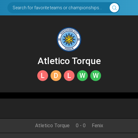
Search for favorite teams or championships...
Atletico Torque
L
D
L
W
W
Atletico Torque
0
-
0
Fenix