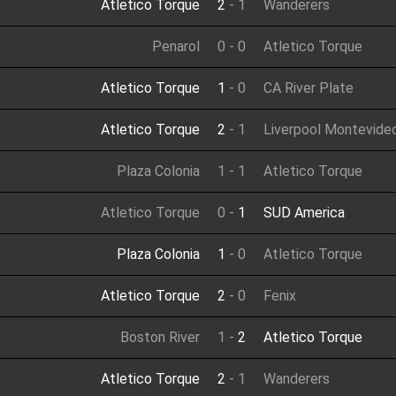
Atletico Torque
2
-
1
Wanderers
Penarol
0
-
0
Atletico Torque
Atletico Torque
1
-
0
CA River Plate
Atletico Torque
2
-
1
Liverpool Montevide
Plaza Colonia
1
-
1
Atletico Torque
Atletico Torque
0
-
1
SUD America
Plaza Colonia
1
-
0
Atletico Torque
Atletico Torque
2
-
0
Fenix
Boston River
1
-
2
Atletico Torque
Atletico Torque
2
-
1
Wanderers