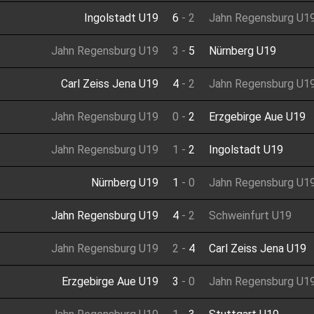
Ingolstadt U19
6
-
2
Jahn Regensburg U1
Jahn Regensburg U19
3
-
5
Nürnberg U19
Carl Zeiss Jena U19
4
-
2
Jahn Regensburg U1
Jahn Regensburg U19
0
-
2
Erzgebirge Aue U19
Jahn Regensburg U19
1
-
2
Ingolstadt U19
Nürnberg U19
1
-
0
Jahn Regensburg U1
Jahn Regensburg U19
4
-
2
Schweinfurt U19
Jahn Regensburg U19
2
-
4
Carl Zeiss Jena U19
Erzgebirge Aue U19
3
-
0
Jahn Regensburg U1