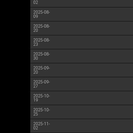
02
2025-08-
09
2025-08-
20
2025-08-
23
2025-08-
30
2025-09-
20
2025-09-
27
2025-10-
19
2025-10-
25
2025-11-
02