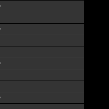
9
9
9
9