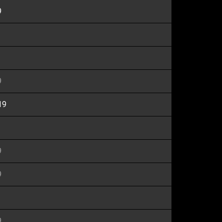
9
9
19
9
9
9