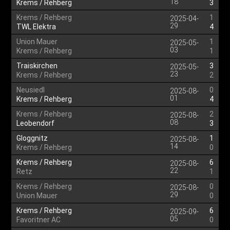
18
Krems / Rehberg
3
Krems / Rehberg
1
2025-04-
29
TWL Elektra
4
Union Mauer
1
2025-05-
03
Krems / Rehberg
1
Traiskirchen
3
2025-05-
23
Krems / Rehberg
2
Neusiedl
0
2025-08-
01
Krems / Rehberg
4
Krems / Rehberg
2
2025-08-
08
Leobendorf
3
Gloggnitz
1
2025-08-
14
Krems / Rehberg
0
Krems / Rehberg
6
2025-08-
22
Retz
1
Krems / Rehberg
0
2025-08-
29
Union Mauer
0
Krems / Rehberg
6
2025-09-
05
Favoritner AC
0