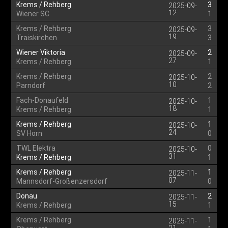
Krems / Rehberg
3
2025-09-
12
Wiener SC
1
Krems / Rehberg
3
2025-09-
19
Traiskirchen
3
Wiener Viktoria
2
2025-09-
27
Krems / Rehberg
1
Krems / Rehberg
2
2025-10-
10
Parndorf
2
Fach-Donaufeld
1
2025-10-
18
Krems / Rehberg
1
Krems / Rehberg
1
2025-10-
24
SV Horn
0
TWL Elektra
0
2025-10-
31
Krems / Rehberg
1
Krems / Rehberg
1
2025-11-
07
Mannsdorf-Großenzersdorf
0
Donau
2
2025-11-
15
Krems / Rehberg
1
Krems / Rehberg
1
2025-11-