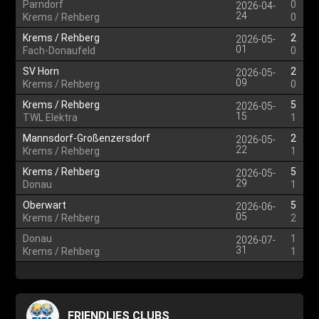
Parndorf
0
2026-04-
24
Krems / Rehberg
0
Krems / Rehberg
2
2026-05-
01
Fach-Donaufeld
0
SV Horn
2
2026-05-
09
Krems / Rehberg
0
Krems / Rehberg
5
2026-05-
15
TWL Elektra
1
Mannsdorf-Großenzersdorf
2
2026-05-
22
Krems / Rehberg
1
Krems / Rehberg
5
2026-05-
29
Donau
1
Oberwart
5
2026-06-
05
Krems / Rehberg
2
Donau
1
2026-07-
31
Krems / Rehberg
1
FRIENDLIES CLUBS