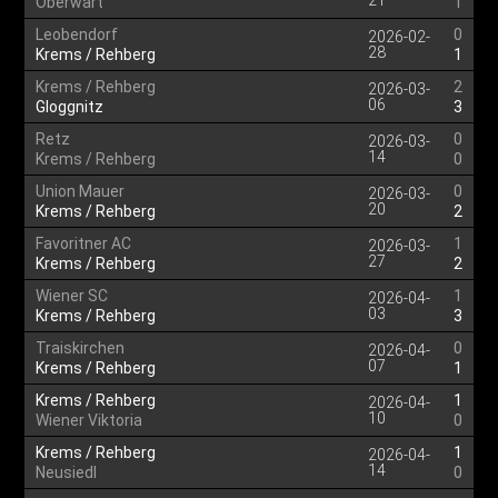
21
Oberwart
1
Leobendorf
0
2026-02-
28
Krems / Rehberg
1
Krems / Rehberg
2
2026-03-
06
Gloggnitz
3
Retz
0
2026-03-
14
Krems / Rehberg
0
Union Mauer
0
2026-03-
20
Krems / Rehberg
2
Favoritner AC
1
2026-03-
27
Krems / Rehberg
2
Wiener SC
1
2026-04-
03
Krems / Rehberg
3
Traiskirchen
0
2026-04-
07
Krems / Rehberg
1
Krems / Rehberg
1
2026-04-
10
Wiener Viktoria
0
Krems / Rehberg
1
2026-04-
14
Neusiedl
0