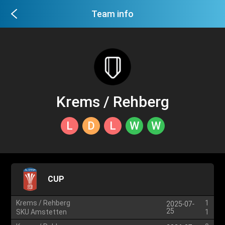
Team info
Krems / Rehberg
L
D
L
W
W
CUP
Krems / Rehberg
1
2025-07-
25
SKU Amstetten
1