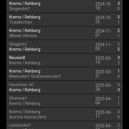
Krems / Rehberg
3
2024-10-
18
Siegendorf
0
Krems / Rehberg
5
2024-10-
25
Traiskirchen
1
Krems / Rehberg
2
2024-11-
01
Wiener Viktoria
1
Gloggnitz
2
2024-11-
09
Krems / Rehberg
5
Neusiedl
3
2025-03-
14
Krems / Rehberg
2
Krems / Rehberg
1
2025-03-
21
Mannsdorf-Großenzersdorf
0
Favoritner AC
0
2025-03-
28
Krems / Rehberg
3
Oberwart
1
2025-04-
04
Krems / Rehberg
1
Krems / Rehberg
0
2025-04-
11
Austria Vienna (Am)
0
Leobendorf
2
2025-04-