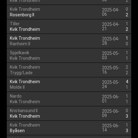
Kvik Trondheim
2
Kvik Trondheim
0
2025-04-
06
Rosenborg II
2
Tiller
1
2025-04-
21
Kvik Trondheim
2
Kvik Trondheim
1
2025-04-
28
Ranheim II
0
Spjelkavik
1
2025-05-
03
Kvik Trondheim
1
Kvik Trondheim
2
2025-05-
16
Trygg/Lade
2
Kvik Trondheim
4
2025-05-
24
Molde II
1
Nardo
1
2025-06-
01
Kvik Trondheim
1
Kristiansund II
0
2025-06-
09
Kvik Trondheim
3
Kvik Trondheim
1
2025-06-
14
Byåsen
3