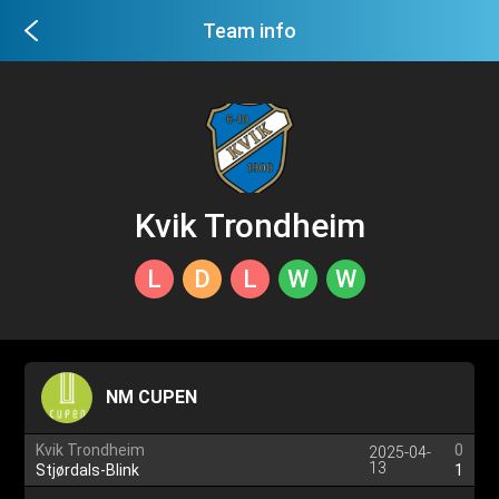
Team info
Kvik Trondheim
L
D
L
W
W
NM CUPEN
Kvik Trondheim
0
2025-04-
13
Stjørdals-Blink
1