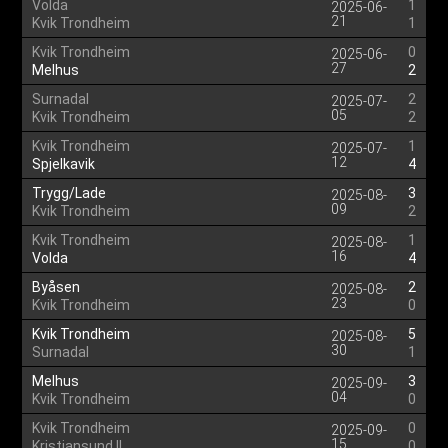
Volda
1
2025-06-
21
Kvik Trondheim
1
Kvik Trondheim
0
2025-06-
27
Melhus
2
Surnadal
2
2025-07-
05
Kvik Trondheim
2
Kvik Trondheim
1
2025-07-
12
Spjelkavik
4
Trygg/Lade
3
2025-08-
09
Kvik Trondheim
2
Kvik Trondheim
1
2025-08-
16
Volda
4
Byåsen
2
2025-08-
23
Kvik Trondheim
0
Kvik Trondheim
5
2025-08-
30
Surnadal
1
Melhus
3
2025-09-
04
Kvik Trondheim
0
Kvik Trondheim
0
2025-09-
15
Kristiansund II
0