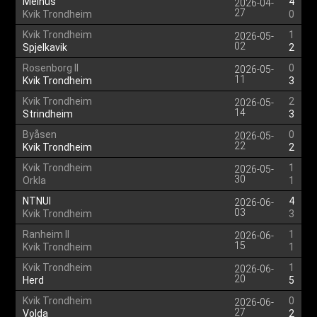
Melhus
4
2026-04-
27
Kvik Trondheim
0
Kvik Trondheim
1
2026-05-
02
Spjelkavik
2
Rosenborg II
0
2026-05-
11
Kvik Trondheim
3
Kvik Trondheim
2
2026-05-
14
Strindheim
3
Byåsen
0
2026-05-
22
Kvik Trondheim
2
Kvik Trondheim
1
2026-05-
30
Orkla
1
NTNUI
4
2026-06-
03
Kvik Trondheim
3
Ranheim II
1
2026-06-
15
Kvik Trondheim
1
Kvik Trondheim
1
2026-06-
20
Herd
5
Kvik Trondheim
0
2026-06-
27
Volda
2