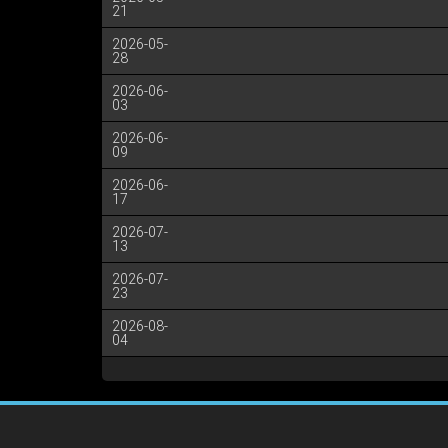
21
2026-05-
28
2026-06-
03
2026-06-
09
2026-06-
17
2026-07-
13
2026-07-
23
2026-08-
04