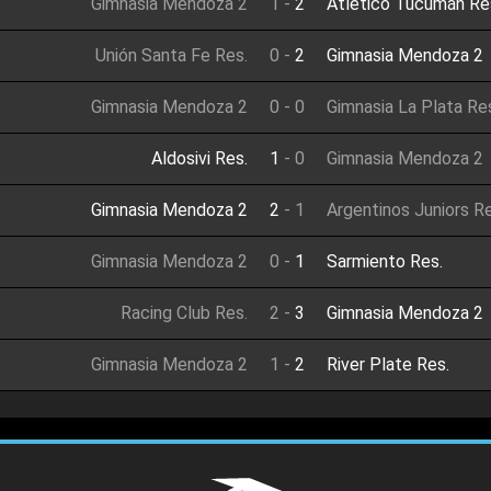
Gimnasia Mendoza 2
1
-
2
Atlético Tucumán Re
Unión Santa Fe Res.
0
-
2
Gimnasia Mendoza 2
Gimnasia Mendoza 2
0
-
0
Gimnasia La Plata Re
Aldosivi Res.
1
-
0
Gimnasia Mendoza 2
Gimnasia Mendoza 2
2
-
1
Argentinos Juniors Re
Gimnasia Mendoza 2
0
-
1
Sarmiento Res.
Racing Club Res.
2
-
3
Gimnasia Mendoza 2
Gimnasia Mendoza 2
1
-
2
River Plate Res.