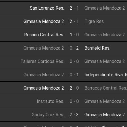
San Lorenzo Res.
2
-
1
Gimnasia Mendoza 2
Gimnasia Mendoza 2
2
-
1
Tigre Res.
Rosario Central Res.
1
-
0
Gimnasia Mendoza 2
Gimnasia Mendoza 2
0
-
2
Banfield Res.
Talleres Córdoba Res.
0
-
0
Gimnasia Mendoza 2
Gimnasia Mendoza 2
0
-
1
Independiente Riva. 
Gimnasia Mendoza 2
2
-
0
Barracas Central Res.
Instituto Res.
0
-
0
Gimnasia Mendoza 2
Godoy Cruz Res.
2
-
3
Gimnasia Mendoza 2