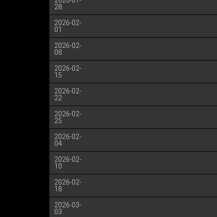
2026-01-
28
2026-02-
01
2026-02-
08
2026-02-
15
2026-02-
22
2026-02-
25
2026-02-
04
2026-02-
10
2026-02-
18
2026-03-
03