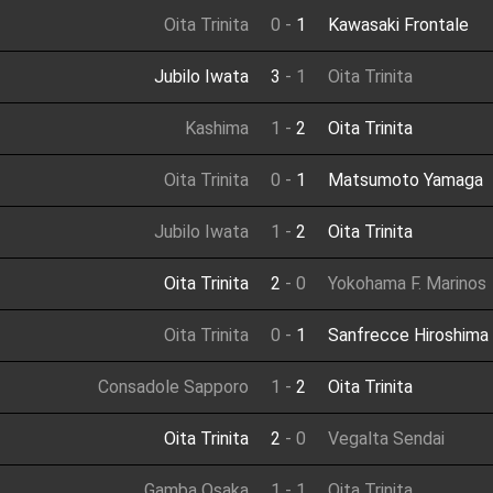
Oita Trinita
0
-
1
Kawasaki Frontale
Jubilo Iwata
3
-
1
Oita Trinita
Kashima
1
-
2
Oita Trinita
Oita Trinita
0
-
1
Matsumoto Yamaga
Jubilo Iwata
1
-
2
Oita Trinita
Oita Trinita
2
-
0
Yokohama F. Marinos
Oita Trinita
0
-
1
Sanfrecce Hiroshima
Consadole Sapporo
1
-
2
Oita Trinita
Oita Trinita
2
-
0
Vegalta Sendai
Gamba Osaka
1
-
1
Oita Trinita