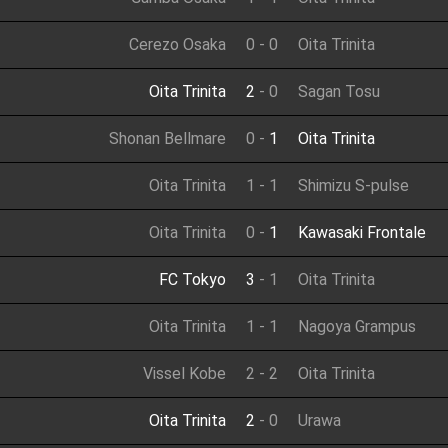
Cerezo Osaka
0
-
0
Oita Trinita
Oita Trinita
2
-
0
Sagan Tosu
Shonan Bellmare
0
-
1
Oita Trinita
Oita Trinita
1
-
1
Shimizu S-pulse
Oita Trinita
0
-
1
Kawasaki Frontale
FC Tokyo
3
-
1
Oita Trinita
Oita Trinita
1
-
1
Nagoya Grampus
Vissel Kobe
2
-
2
Oita Trinita
Oita Trinita
2
-
0
Urawa