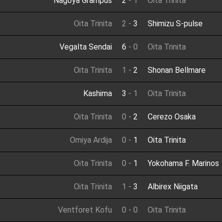
Nagoya Grampus
2
-
1
Oita Trinita
Oita Trinita
2
-
3
Shimizu S-pulse
Vegalta Sendai
6
-
0
Oita Trinita
Oita Trinita
1
-
2
Shonan Bellmare
Kashima
3
-
1
Oita Trinita
Oita Trinita
0
-
2
Cerezo Osaka
Omiya Ardija
0
-
1
Oita Trinita
Oita Trinita
0
-
1
Yokohama F. Marinos
Oita Trinita
1
-
3
Albirex Niigata
Ventforet Kofu
0
-
0
Oita Trinita