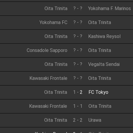
Oita Trinita
?
-
?
Yokohama F. Marinos
Yokohama FC
?
-
?
Oita Trinita
Oita Trinita
?
-
?
Kashiwa Reysol
Consadole Sapporo
?
-
?
Oita Trinita
Oita Trinita
?
-
?
Vegalta Sendai
Kawasaki Frontale
?
-
?
Oita Trinita
Oita Trinita
1
-
2
FC Tokyo
Kawasaki Frontale
1
-
1
Oita Trinita
Oita Trinita
2
-
2
Urawa