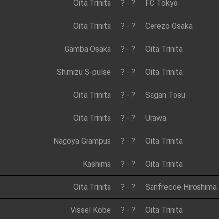
Oita Trinita
?
-
?
FC Tokyo
Oita Trinita
?
-
?
Cerezo Osaka
Gamba Osaka
?
-
?
Oita Trinita
Shimizu S-pulse
?
-
?
Oita Trinita
Oita Trinita
?
-
?
Sagan Tosu
Oita Trinita
?
-
?
Urawa
Nagoya Grampus
?
-
?
Oita Trinita
Kashima
?
-
?
Oita Trinita
Oita Trinita
?
-
?
Sanfrecce Hiroshima
Vissel Kobe
?
-
?
Oita Trinita