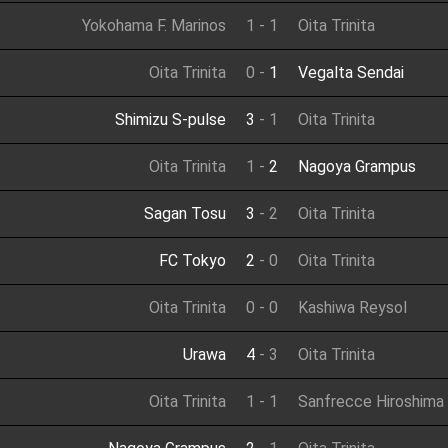
Yokohama F. Marinos
1
-
1
Oita Trinita
Oita Trinita
0
-
1
Vegalta Sendai
Shimizu S-pulse
3
-
1
Oita Trinita
Oita Trinita
1
-
2
Nagoya Grampus
Sagan Tosu
3
-
2
Oita Trinita
FC Tokyo
2
-
0
Oita Trinita
Oita Trinita
0
-
0
Kashiwa Reysol
Urawa
4
-
3
Oita Trinita
Oita Trinita
1
-
1
Sanfrecce Hiroshima