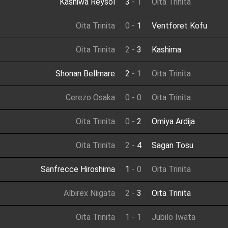
Kashiwa Reysol
3
-
1
Oita Trinita
Oita Trinita
0
-
1
Ventforet Kofu
Oita Trinita
2
-
3
Kashima
Shonan Bellmare
2
-
1
Oita Trinita
Cerezo Osaka
0
-
0
Oita Trinita
Oita Trinita
0
-
2
Omiya Ardija
Oita Trinita
2
-
4
Sagan Tosu
Sanfrecce Hiroshima
1
-
0
Oita Trinita
Albirex Niigata
2
-
3
Oita Trinita
Oita Trinita
1
-
1
Jubilo Iwata