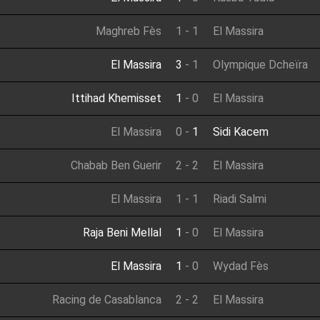
Maghreb Fès
1
-
1
El Massira
El Massira
3
-
1
Olympique Dcheïra
Ittihad Khemisset
1
-
0
El Massira
El Massira
0
-
1
Sidi Kacem
Chabab Ben Guerir
2
-
2
El Massira
El Massira
1
-
1
Riadi Salmi
Raja Beni Mellal
1
-
0
El Massira
El Massira
1
-
0
Wydad Fès
Racing de Casablanca
2
-
2
El Massira