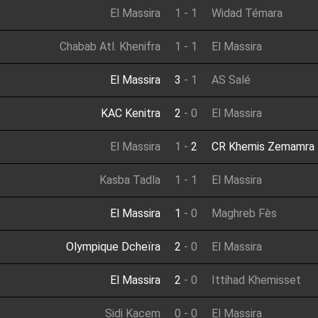
El Massira
1
-
1
Widad Témara
Chabab Atl. Khenifra
1
-
1
El Massira
El Massira
3
-
1
AS Salé
KAC Kenitra
2
-
0
El Massira
El Massira
1
-
2
CR Khemis Zemamra
Kasba Tadla
1
-
1
El Massira
El Massira
1
-
0
Maghreb Fès
Olympique Dcheïra
2
-
0
El Massira
El Massira
2
-
0
Ittihad Khemisset
Sidi Kacem
0
-
0
El Massira