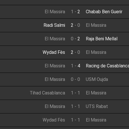
El Massira
1
-
2
Chabab Ben Guerir
Riadi Salmi
2
-
0
El Massira
El Massira
0
-
2
Raja Beni Mellal
Wydad Fès
2
-
0
El Massira
El Massira
1
-
4
Racing de Casablanc
El Massira
0
-
0
USM Oujda
Tihad Casablanca
1
-
1
El Massira
El Massira
1
-
1
UTS Rabat
Wydad Fès
1
-
1
El Massira