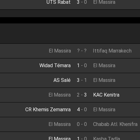
UTS Rabat
3
-
0
El Massira
El Massira
?
-
?
Ittifaq Marrakech
Widad Témara
1
-
0
El Massira
AS Salé
3
-
1
El Massira
El Massira
2
-
3
KAC Kenitra
CR Khemis Zemamra
4
-
0
El Massira
El Massira
0
-
0
Chabab Atl. Khenifra
El Massira
1
-
0
Kasba Tadla