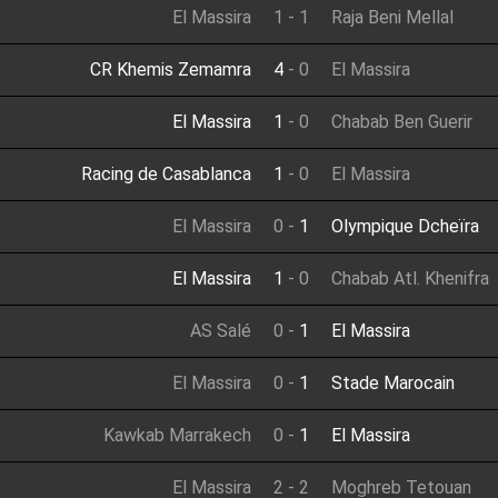
El Massira
1
-
1
Raja Beni Mellal
CR Khemis Zemamra
4
-
0
El Massira
El Massira
1
-
0
Chabab Ben Guerir
Racing de Casablanca
1
-
0
El Massira
El Massira
0
-
1
Olympique Dcheïra
El Massira
1
-
0
Chabab Atl. Khenifra
AS Salé
0
-
1
El Massira
El Massira
0
-
1
Stade Marocain
Kawkab Marrakech
0
-
1
El Massira
El Massira
2
-
2
Moghreb Tetouan