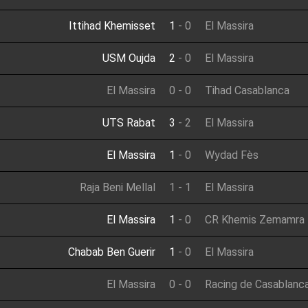
Ittihad Khemisset
1
-
0
El Massira
USM Oujda
2
-
0
El Massira
El Massira
0
-
0
Tihad Casablanca
UTS Rabat
3
-
2
El Massira
El Massira
1
-
0
Wydad Fès
Raja Beni Mellal
1
-
1
El Massira
El Massira
1
-
0
CR Khemis Zemamra
Chabab Ben Guerir
1
-
0
El Massira
El Massira
0
-
0
Racing de Casablanc