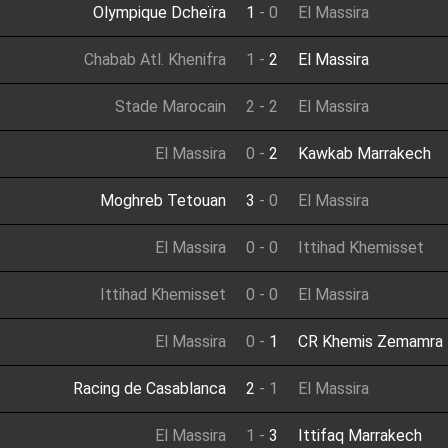
Olympique Dcheïra
1
-
0
El Massira
Chabab Atl. Khenifra
1
-
2
El Massira
Stade Marocain
2
-
2
El Massira
El Massira
0
-
2
Kawkab Marrakech
Moghreb Tetouan
3
-
0
El Massira
El Massira
0
-
0
Ittihad Khemisset
Ittihad Khemisset
0
-
0
El Massira
El Massira
0
-
1
CR Khemis Zemamra
Racing de Casablanca
2
-
1
El Massira
El Massira
1
-
3
Ittifaq Marrakech