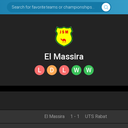
Search for favorite teams or championships...
El Massira
L
D
L
W
W
El Massira
1
-
1
UTS Rabat