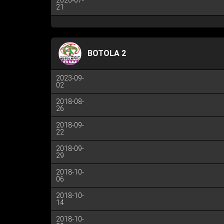
2026-07-
21
BOTOLA 2
2023-09-
02
2018-08-
26
2018-09-
22
2018-09-
29
2018-10-
06
2018-10-
14
2018-10-