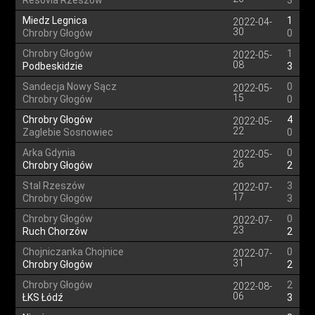
Resovia Rzeszów
3
Miedz Legnica
1
2022-04-
30
Chrobry Głogów
0
Chrobry Głogów
1
2022-05-
08
Podbeskidzie
3
Sandecja Nowy Sącz
0
2022-05-
15
Chrobry Głogów
0
Chrobry Głogów
4
2022-05-
22
Zaglebie Sosnowiec
0
Arka Gdynia
0
2022-05-
26
Chrobry Głogów
2
Stal Rzeszów
3
2022-07-
17
Chrobry Głogów
3
Chrobry Głogów
0
2022-07-
23
Ruch Chorzów
2
Chojniczanka Chojnice
0
2022-07-
31
Chrobry Głogów
2
Chrobry Głogów
2
2022-08-
06
ŁKS Łódź
3