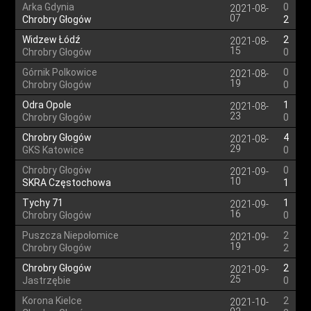
Arka Gdynia
0
2021-08-
07
Chrobry Głogów
2
Widzew Łódź
2
2021-08-
15
Chrobry Głogów
0
Górnik Polkowice
0
2021-08-
19
Chrobry Głogów
0
Odra Opole
1
2021-08-
23
Chrobry Głogów
0
Chrobry Głogów
4
2021-08-
29
GKS Katowice
0
Chrobry Głogów
0
2021-09-
10
SKRA Częstochowa
1
Tychy 71
1
2021-09-
16
Chrobry Głogów
0
Puszcza Niepołomice
2
2021-09-
19
Chrobry Głogów
2
Chrobry Głogów
2
2021-09-
25
Jastrzębie
0
Korona Kielce
2
2021-10-