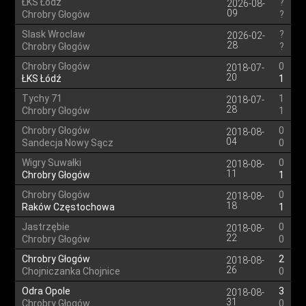
ŁKS Łódź
?
2026-08-
09
Chrobry Głogów
?
Slask Wroclaw
?
2026-02-
28
Chrobry Głogów
?
Chrobry Głogów
0
2018-07-
20
ŁKS Łódź
1
Tychy 71
1
2018-07-
28
Chrobry Głogów
1
Chrobry Głogów
0
2018-08-
04
Sandecja Nowy Sącz
0
Wigry Suwałki
0
2018-08-
11
Chrobry Głogów
1
Chrobry Głogów
0
2018-08-
18
Raków Częstochowa
1
Jastrzębie
0
2018-08-
22
Chrobry Głogów
0
Chrobry Głogów
2
2018-08-
26
Chojniczanka Chojnice
0
Odra Opole
3
2018-08-
31
Chrobry Głogów
0