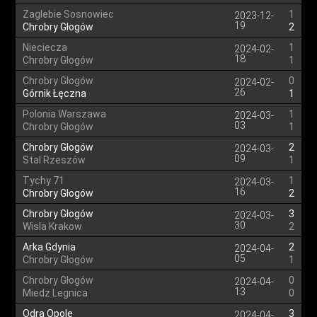
Zaglebie Sosnowiec
1
2023-12-
19
Chrobry Głogów
2
Nieciecza
1
2024-02-
18
Chrobry Głogów
1
Chrobry Głogów
0
2024-02-
26
Górnik Łęczna
1
Polonia Warszawa
1
2024-03-
03
Chrobry Głogów
1
Chrobry Głogów
2
2024-03-
09
Stal Rzeszów
1
Tychy 71
1
2024-03-
16
Chrobry Głogów
2
Chrobry Głogów
3
2024-03-
30
Wisla Krakow
2
Arka Gdynia
2
2024-04-
05
Chrobry Głogów
1
Chrobry Głogów
0
2024-04-
13
Miedz Legnica
0
Odra Opole
3
2024-04-