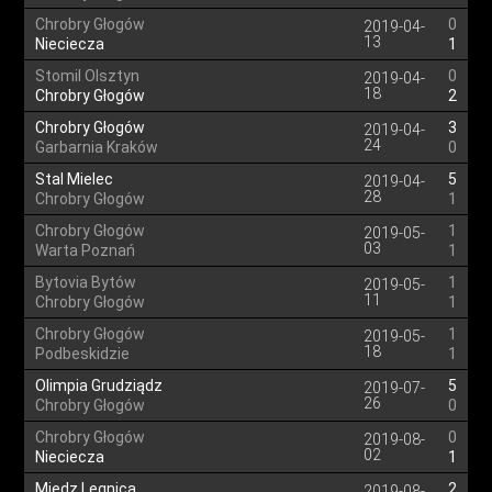
Chrobry Głogów
0
2019-04-
13
Nieciecza
1
Stomil Olsztyn
0
2019-04-
18
Chrobry Głogów
2
Chrobry Głogów
3
2019-04-
24
Garbarnia Kraków
0
Stal Mielec
5
2019-04-
28
Chrobry Głogów
1
Chrobry Głogów
1
2019-05-
03
Warta Poznań
1
Bytovia Bytów
1
2019-05-
11
Chrobry Głogów
1
Chrobry Głogów
1
2019-05-
18
Podbeskidzie
1
Olimpia Grudziądz
5
2019-07-
26
Chrobry Głogów
0
Chrobry Głogów
0
2019-08-
02
Nieciecza
1
Miedz Legnica
2
2019-08-