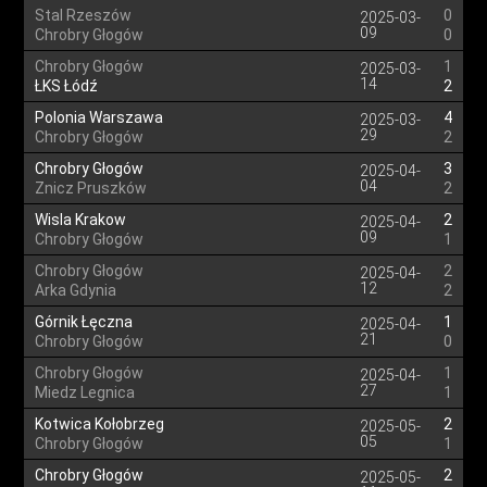
Stal Rzeszów
0
2025-03-
09
Chrobry Głogów
0
Chrobry Głogów
1
2025-03-
14
ŁKS Łódź
2
Polonia Warszawa
4
2025-03-
29
Chrobry Głogów
2
Chrobry Głogów
3
2025-04-
04
Znicz Pruszków
2
Wisla Krakow
2
2025-04-
09
Chrobry Głogów
1
Chrobry Głogów
2
2025-04-
12
Arka Gdynia
2
Górnik Łęczna
1
2025-04-
21
Chrobry Głogów
0
Chrobry Głogów
1
2025-04-
27
Miedz Legnica
1
Kotwica Kołobrzeg
2
2025-05-
05
Chrobry Głogów
1
Chrobry Głogów
2
2025-05-