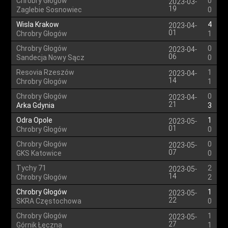
Chrobry Głogów
0
2023-03-
19
Zaglebie Sosnowiec
0
Wisla Krakow
4
2023-04-
01
Chrobry Głogów
1
Chrobry Głogów
0
2023-04-
06
Sandecja Nowy Sącz
0
Resovia Rzeszów
1
2023-04-
14
Chrobry Głogów
1
Chrobry Głogów
0
2023-04-
21
Arka Gdynia
3
Odra Opole
1
2023-05-
01
Chrobry Głogów
0
Chrobry Głogów
0
2023-05-
07
GKS Katowice
0
Tychy 71
2
2023-05-
14
Chrobry Głogów
2
Chrobry Głogów
1
2023-05-
22
SKRA Częstochowa
0
Chrobry Głogów
1
2023-05-
27
Górnik Łęczna
1