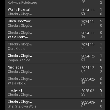
25
Kotwica Kołobrzeg
2
Warta Poznań
1
2024-11-
03
Chrobry Głogów
0
Ruch Chorzów
5
2024-11-
07
Chrobry Głogów
0
Chrobry Głogów
0
2024-11-
16
Wisla Krakow
3
Chrobry Głogów
1
2024-11-
23
Odra Opole
1
Chrobry Głogów
1
2024-12-
01
Pogoń Siedlce
0
Nieciecza
3
2024-12-
07
Chrobry Głogów
2
Chrobry Głogów
0
2025-02-
16
Wisla Plock
0
Tychy 71
3
2025-02-
23
Chrobry Głogów
1
Chrobry Głogów
2
2025-03-
02
Stal Stalowa Wola
0