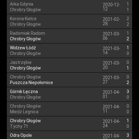
Arka Gdynia
1
2020-12-
12
Chrobry Głogów
1
Korona Kielce
2
2021-02-
28
Chrobry Głogów
2
Radomiak Radom
1
2021-03-
06
Chrobry Głogów
2
Widzew Łódź
1
2021-03-
14
Chrobry Głogów
0
Jastrzębie
0
2021-03-
20
Chrobry Głogów
1
Chrobry Głogów
0
2021-03-
27
Puszcza Niepołomice
2
Górnik Łęczna
3
2021-04-
01
Chrobry Głogów
0
Chrobry Głogów
0
2021-04-
11
Miedz Legnica
0
Chrobry Głogów
1
2021-04-
24
Tychy 71
0
Odra Opole
3
2021-04-