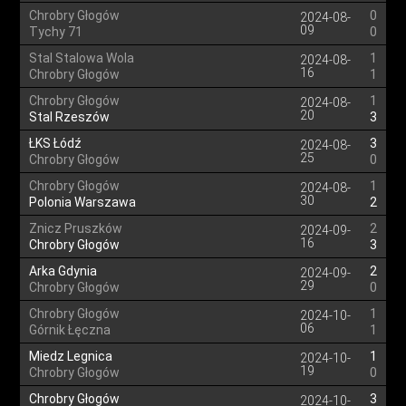
Chrobry Głogów
0
2024-08-
09
Tychy 71
0
Stal Stalowa Wola
1
2024-08-
16
Chrobry Głogów
1
Chrobry Głogów
1
2024-08-
20
Stal Rzeszów
3
ŁKS Łódź
3
2024-08-
25
Chrobry Głogów
0
Chrobry Głogów
1
2024-08-
30
Polonia Warszawa
2
Znicz Pruszków
2
2024-09-
16
Chrobry Głogów
3
Arka Gdynia
2
2024-09-
29
Chrobry Głogów
0
Chrobry Głogów
1
2024-10-
06
Górnik Łęczna
1
Miedz Legnica
1
2024-10-
19
Chrobry Głogów
0
Chrobry Głogów
3
2024-10-