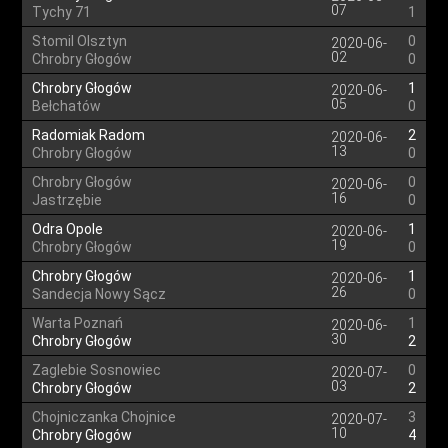
07
Tychy 71
1
Stomil Olsztyn
0
2020-06-
02
Chrobry Głogów
0
Chrobry Głogów
1
2020-06-
05
Bełchatów
0
Radomiak Radom
2
2020-06-
13
Chrobry Głogów
0
Chrobry Głogów
0
2020-06-
16
Jastrzębie
0
Odra Opole
1
2020-06-
19
Chrobry Głogów
0
Chrobry Głogów
1
2020-06-
26
Sandecja Nowy Sącz
0
Warta Poznań
1
2020-06-
30
Chrobry Głogów
2
Zaglebie Sosnowiec
0
2020-07-
03
Chrobry Głogów
2
Chojniczanka Chojnice
3
2020-07-
10
Chrobry Głogów
4