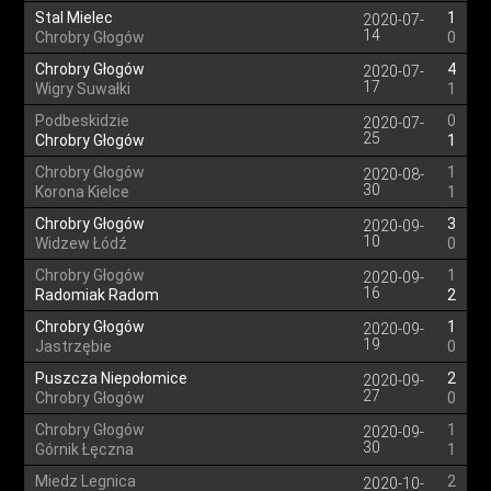
Stal Mielec
1
2020-07-
14
Chrobry Głogów
0
Chrobry Głogów
4
2020-07-
17
Wigry Suwałki
1
Podbeskidzie
0
2020-07-
25
Chrobry Głogów
1
Chrobry Głogów
1
2020-08-
30
Korona Kielce
1
Chrobry Głogów
3
2020-09-
10
Widzew Łódź
0
Chrobry Głogów
1
2020-09-
16
Radomiak Radom
2
Chrobry Głogów
1
2020-09-
19
Jastrzębie
0
Puszcza Niepołomice
2
2020-09-
27
Chrobry Głogów
0
Chrobry Głogów
1
2020-09-
30
Górnik Łęczna
1
Miedz Legnica
2
2020-10-