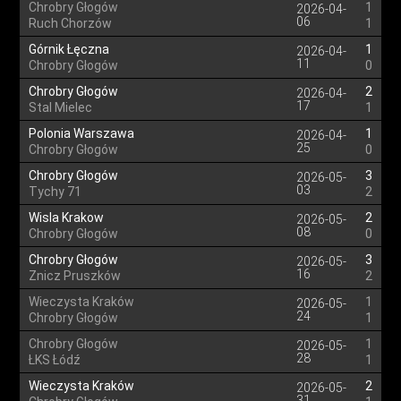
Chrobry Głogów
1
2026-04-
06
Ruch Chorzów
1
Górnik Łęczna
1
2026-04-
11
Chrobry Głogów
0
Chrobry Głogów
2
2026-04-
17
Stal Mielec
1
Polonia Warszawa
1
2026-04-
25
Chrobry Głogów
0
Chrobry Głogów
3
2026-05-
03
Tychy 71
2
Wisla Krakow
2
2026-05-
08
Chrobry Głogów
0
Chrobry Głogów
3
2026-05-
16
Znicz Pruszków
2
Wieczysta Kraków
1
2026-05-
24
Chrobry Głogów
1
Chrobry Głogów
1
2026-05-
28
ŁKS Łódź
1
Wieczysta Kraków
2
2026-05-
31