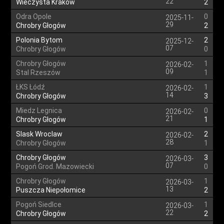
22
Wieczysta Kraków
2
Odra Opole
0
2025-11-
29
Chrobry Głogów
2
Polonia Bytom
2
2025-12-
07
Chrobry Głogów
0
Chrobry Głogów
1
2026-02-
09
Stal Rzeszów
1
ŁKS Łódź
1
2026-02-
14
Chrobry Głogów
3
Miedz Legnica
0
2026-02-
21
Chrobry Głogów
1
Slask Wroclaw
2
2026-02-
28
Chrobry Głogów
1
Chrobry Głogów
3
2026-03-
07
Pogoń Grod. Mazowiecki
0
Chrobry Głogów
1
2026-03-
13
Puszcza Niepołomice
2
Pogoń Siedlce
1
2026-03-
22
Chrobry Głogów
2