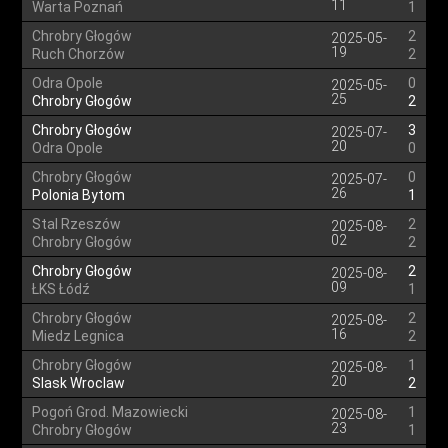
11
Warta Poznań
1
Chrobry Głogów
2
2025-05-
19
Ruch Chorzów
2
Odra Opole
0
2025-05-
25
Chrobry Głogów
2
Chrobry Głogów
3
2025-07-
20
Odra Opole
0
Chrobry Głogów
0
2025-07-
26
Polonia Bytom
1
Stal Rzeszów
2
2025-08-
02
Chrobry Głogów
2
Chrobry Głogów
2
2025-08-
09
ŁKS Łódź
1
Chrobry Głogów
2
2025-08-
16
Miedz Legnica
2
Chrobry Głogów
1
2025-08-
20
Slask Wroclaw
2
Pogoń Grod. Mazowiecki
1
2025-08-
23
Chrobry Głogów
1