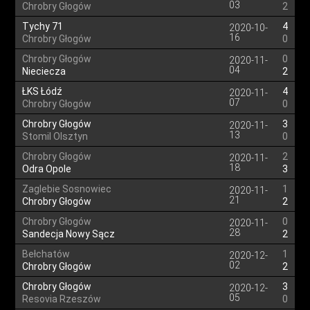
03
Chrobry Głogów
2
Tychy 71
4
2020-10-
16
Chrobry Głogów
0
Chrobry Głogów
0
2020-11-
04
Nieciecza
2
ŁKS Łódź
4
2020-11-
07
Chrobry Głogów
0
Chrobry Głogów
3
2020-11-
13
Stomil Olsztyn
0
Chrobry Głogów
2
2020-11-
18
Odra Opole
3
Zaglebie Sosnowiec
1
2020-11-
21
Chrobry Głogów
2
Chrobry Głogów
0
2020-11-
28
Sandecja Nowy Sącz
2
Bełchatów
1
2020-12-
02
Chrobry Głogów
2
Chrobry Głogów
3
2020-12-
05
Resovia Rzeszów
0