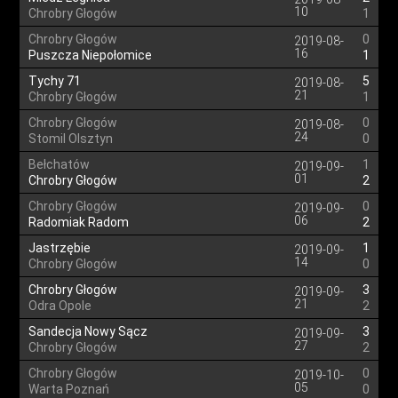
10
Chrobry Głogów
1
Chrobry Głogów
0
2019-08-
16
Puszcza Niepołomice
1
Tychy 71
5
2019-08-
21
Chrobry Głogów
1
Chrobry Głogów
0
2019-08-
24
Stomil Olsztyn
0
Bełchatów
1
2019-09-
01
Chrobry Głogów
2
Chrobry Głogów
0
2019-09-
06
Radomiak Radom
2
Jastrzębie
1
2019-09-
14
Chrobry Głogów
0
Chrobry Głogów
3
2019-09-
21
Odra Opole
2
Sandecja Nowy Sącz
3
2019-09-
27
Chrobry Głogów
2
Chrobry Głogów
0
2019-10-
05
Warta Poznań
0