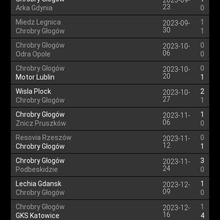
2023-09-
23
Arka Gdynia
0
Miedz Legnica
1
2023-09-
30
Chrobry Głogów
1
Chrobry Głogów
0
2023-10-
06
Odra Opole
0
Chrobry Głogów
0
2023-10-
20
Motor Lublin
1
Wisla Plock
2
2023-10-
27
Chrobry Głogów
1
Chrobry Głogów
1
2023-11-
06
Znicz Pruszków
0
Resovia Rzeszów
0
2023-11-
12
Chrobry Głogów
1
Chrobry Głogów
3
2023-11-
24
Podbeskidzie
0
Lechia Gdansk
1
2023-12-
09
Chrobry Głogów
0
Chrobry Głogów
1
2023-12-
16
GKS Katowice
4