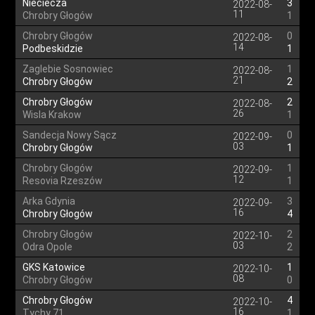
Nieciecza
3
2022-08-
11
Chrobry Głogów
1
Chrobry Głogów
0
2022-08-
14
Podbeskidzie
1
Zaglebie Sosnowiec
1
2022-08-
21
Chrobry Głogów
2
Chrobry Głogów
2
2022-08-
26
Wisla Krakow
1
Sandecja Nowy Sącz
0
2022-09-
03
Chrobry Głogów
1
Chrobry Głogów
1
2022-09-
12
Resovia Rzeszów
1
Arka Gdynia
3
2022-09-
16
Chrobry Głogów
4
Chrobry Głogów
2
2022-10-
03
Odra Opole
2
GKS Katowice
1
2022-10-
08
Chrobry Głogów
0
Chrobry Głogów
4
2022-10-
16
Tychy 71
1