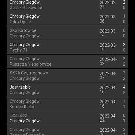
Chrobry Głogów
2
2022-02-
27
Górnik Polkowice
0
Chrobry Głogów
1
2022-03-
06
Odra Opole
0
GKS Katowice
0
2022-03-
14
Chrobry Głogów
0
Chrobry Głogów
2
2022-03-
19
Tychy 71
0
Chrobry Głogów
2
2022-04-
03
Puszcza Niepołomice
2
SKRA Częstochowa
2
2022-04-
07
Chrobry Głogów
2
Jastrzębie
4
2022-04-
10
Chrobry Głogów
2
Chrobry Głogów
1
2022-04-
16
Korona Kielce
1
ŁKS Łódź
0
2022-04-
22
Chrobry Głogów
1
Chrobry Głogów
3
2022-04-
26