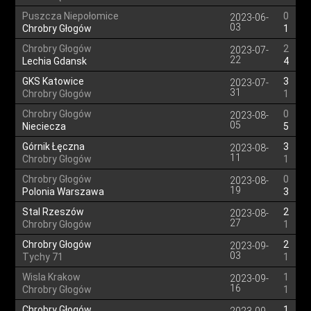
Puszcza Niepołomice
0
2023-06-
03
Chrobry Głogów
1
Chrobry Głogów
2
2023-07-
22
Lechia Gdansk
4
GKS Katowice
3
2023-07-
31
Chrobry Głogów
1
Chrobry Głogów
0
2023-08-
05
Nieciecza
5
Górnik Łęczna
3
2023-08-
11
Chrobry Głogów
1
Chrobry Głogów
0
2023-08-
19
Polonia Warszawa
3
Stal Rzeszów
2
2023-08-
27
Chrobry Głogów
1
Chrobry Głogów
2
2023-09-
03
Tychy 71
1
Wisla Krakow
1
2023-09-
16
Chrobry Głogów
1
Chrobry Głogów
1