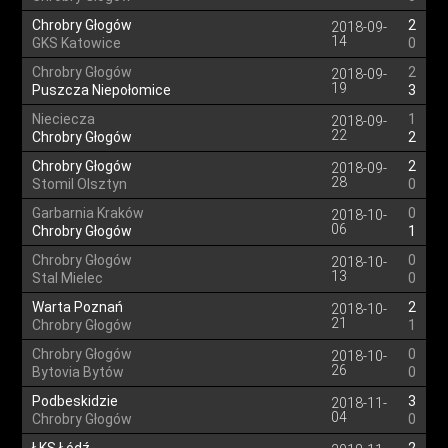
Chrobry Głogów
2
2018-09-
14
GKS Katowice
0
Chrobry Głogów
2
2018-09-
19
Puszcza Niepołomice
3
Nieciecza
1
2018-09-
22
Chrobry Głogów
2
Chrobry Głogów
2
2018-09-
28
Stomil Olsztyn
0
Garbarnia Kraków
0
2018-10-
06
Chrobry Głogów
1
Chrobry Głogów
0
2018-10-
13
Stal Mielec
0
Warta Poznań
2
2018-10-
21
Chrobry Głogów
1
Chrobry Głogów
0
2018-10-
26
Bytovia Bytów
0
Podbeskidzie
3
2018-11-
04
Chrobry Głogów
0