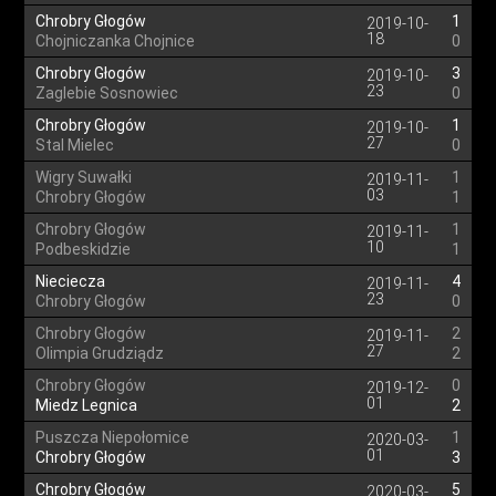
Chrobry Głogów
1
2019-10-
18
Chojniczanka Chojnice
0
Chrobry Głogów
3
2019-10-
23
Zaglebie Sosnowiec
0
Chrobry Głogów
1
2019-10-
27
Stal Mielec
0
Wigry Suwałki
1
2019-11-
03
Chrobry Głogów
1
Chrobry Głogów
1
2019-11-
10
Podbeskidzie
1
Nieciecza
4
2019-11-
23
Chrobry Głogów
0
Chrobry Głogów
2
2019-11-
27
Olimpia Grudziądz
2
Chrobry Głogów
0
2019-12-
01
Miedz Legnica
2
Puszcza Niepołomice
1
2020-03-
01
Chrobry Głogów
3
Chrobry Głogów
5
2020-03-