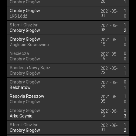
28
Chrobry Głogów
1
Chrobry Głogów
1
2021-05-
01
ŁKS Łódź
0
Stomil Olsztyn
1
2021-05-
08
Chrobry Głogów
2
Chrobry Głogów
1
2021-05-
15
Zaglebie Sosnowiec
0
Nieciecza
0
2021-05-
19
Chrobry Głogów
0
Sandecja Nowy Sącz
1
2021-05-
23
Chrobry Głogów
1
Chrobry Głogów
0
2021-05-
29
Bełchatów
1
Resovia Rzeszów
1
2021-06-
05
Chrobry Głogów
0
Chrobry Głogów
0
2021-06-
13
Arka Gdynia
3
Stomil Olsztyn
1
2021-08-
01
Chrobry Głogów
2