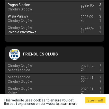
Pogoń Siedlce
3
2022-10-
20
Chrobry Głogów
1
Wisła Puławy
3
2023-09-
26
Chrobry Głogów
1
Chrobry Głogów
1
2024-09-
25
Polonia Warszawa
2
FRIENDLIES CLUBS
Chrobry Głogów
?
2021-07-
24
Miedz Legnica
?
Miedz Legnica
?
2022-01-
22
Chrobry Głogów
?
Chrobry Głogów
?
2023-01-
21
Kalisz
?
Zaglebie Lubin
?
This website uses cookies to ensure you get
2023-02-
Sure man!!
the best experience on our website.
Learn more
05
Chrobry Głogów
?