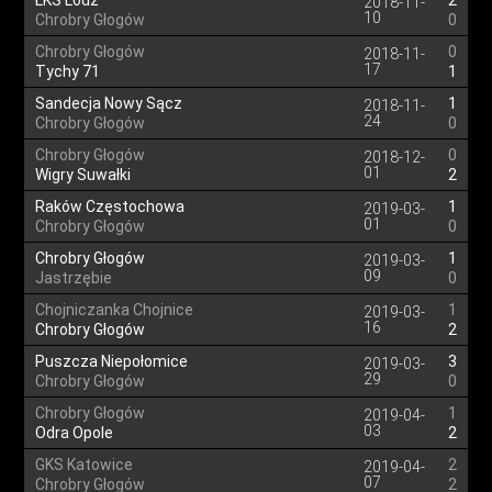
ŁKS Łódź
2
2018-11-
10
Chrobry Głogów
0
Chrobry Głogów
0
2018-11-
17
Tychy 71
1
Sandecja Nowy Sącz
1
2018-11-
24
Chrobry Głogów
0
Chrobry Głogów
0
2018-12-
01
Wigry Suwałki
2
Raków Częstochowa
1
2019-03-
01
Chrobry Głogów
0
Chrobry Głogów
1
2019-03-
09
Jastrzębie
0
Chojniczanka Chojnice
1
2019-03-
16
Chrobry Głogów
2
Puszcza Niepołomice
3
2019-03-
29
Chrobry Głogów
0
Chrobry Głogów
1
2019-04-
03
Odra Opole
2
GKS Katowice
2
2019-04-
07
Chrobry Głogów
2