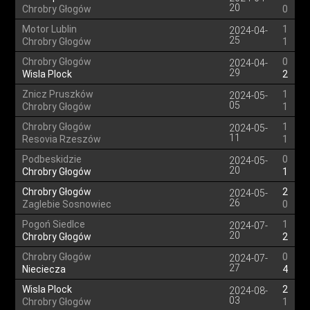
20
Chrobry Głogów
0
Motor Lublin
1
2024-04-
25
Chrobry Głogów
1
Chrobry Głogów
0
2024-04-
29
Wisla Plock
2
Znicz Pruszków
1
2024-05-
05
Chrobry Głogów
1
Chrobry Głogów
1
2024-05-
11
Resovia Rzeszów
1
Podbeskidzie
0
2024-05-
20
Chrobry Głogów
1
Chrobry Głogów
2
2024-05-
26
Zaglebie Sosnowiec
0
Pogoń Siedlce
1
2024-07-
20
Chrobry Głogów
2
Chrobry Głogów
0
2024-07-
27
Nieciecza
4
Wisla Plock
2
2024-08-
03
Chrobry Głogów
1