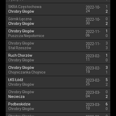
SKRA Częstochowa
1
2022-10-
24
Chrobry Głogów
2
Górnik Łęczna
0
2022-10-
30
Chrobry Głogów
2
Chrobry Głogów
1
2022-11-
06
Puszcza Niepołomice
0
Chrobry Głogów
3
2022-11-
13
Stal Rzeszów
3
Ruch Chorzów
1
2023-02-
11
Chrobry Głogów
0
Chrobry Głogów
3
2023-02-
19
Chojniczanka Chojnice
1
ŁKS Łódź
5
2023-02-
25
Chrobry Głogów
2
Chrobry Głogów
0
2023-03-
04
Nieciecza
2
Podbeskidzie
6
2023-03-
10
Chrobry Głogów
0