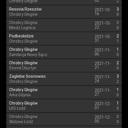
02
Chrobry Głogów
2
Resovia Rzeszów
3
2021-10-
16
Chrobry Głogów
0
Chrobry Głogów
0
2021-10-
22
Miedz Legnica
0
Podbeskidzie
2
2021-10-
31
Chrobry Głogów
1
Chrobry Głogów
1
2021-11-
06
Sandecja Nowy Sącz
0
Chrobry Głogów
2
2021-11-
21
Stomil Olsztyn
0
Zaglebie Sosnowiec
3
2021-11-
24
Chrobry Głogów
2
Chrobry Głogów
1
2021-11-
27
Arka Gdynia
0
Chrobry Głogów
1
2021-12-
01
ŁKS Łódź
0
Chrobry Głogów
0
2021-12-
05
Widzew Łódź
0