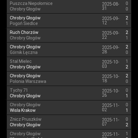
Puszcza Niepołomice
0
2025-08-
31
Chrobry Głogów
0
Chrobry Głogów
2
2025-09-
12
Pogoń Siedlce
1
Ruch Chorzów
2
2025-09-
22
Chrobry Głogów
1
Chrobry Głogów
2
2025-09-
28
Górnik Łęczna
0
Stal Mielec
1
2025-10-
03
Chrobry Głogów
2
Chrobry Głogów
2
2025-10-
18
Polonia Warszawa
0
Tychy 71
0
2025-10-
26
Chrobry Głogów
1
Chrobry Głogów
0
2025-11-
02
Wisla Krakow
1
Znicz Pruszków
0
2025-11-
07
Chrobry Głogów
2
Chrobry Głogów
1
2025-11-