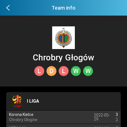
Team info
Chrobry Głogów
L
D
L
W
W
I LIGA
Korona Kielce
3
2022-05-
29
Chrobry Głogów
2