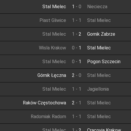
Stal Mielec
1
-
0
Nieciecza
Piast Gliwice
1
-
1
Stal Mielec
Stal Mielec
1
-
2
Gornik Zabrze
Wisla Krakow
0
-
1
Stal Mielec
Stal Mielec
0
-
1
Pogon Szczecin
Górnik Łęczna
2
-
0
Stal Mielec
Stal Mielec
1
-
1
Jagiellonia
Raków Częstochowa
2
-
1
Stal Mielec
Radomiak Radom
1
-
1
Stal Mielec
Stal Mielec
1
-
2
Cracovia Krakow