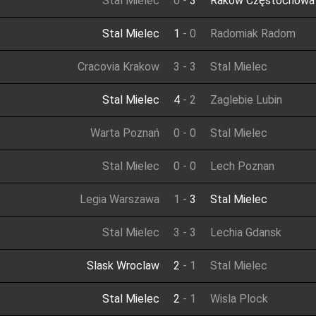
Stal Mielec
0
-
3
Raków Częstochowa
Stal Mielec
1
-
0
Radomiak Radom
Cracovia Krakow
3
-
3
Stal Mielec
Stal Mielec
4
-
2
Zaglebie Lubin
Warta Poznań
0
-
0
Stal Mielec
Stal Mielec
0
-
0
Lech Poznan
Legia Warszawa
1
-
3
Stal Mielec
Stal Mielec
3
-
3
Lechia Gdansk
Slask Wroclaw
2
-
1
Stal Mielec
Stal Mielec
2
-
1
Wisla Plock