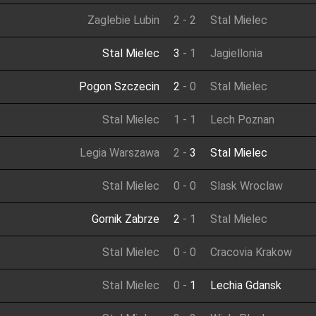
Zaglebie Lubin
2
-
2
Stal Mielec
Stal Mielec
3
-
1
Jagiellonia
Pogon Szczecin
2
-
0
Stal Mielec
Stal Mielec
1
-
1
Lech Poznan
Legia Warszawa
2
-
3
Stal Mielec
Stal Mielec
0
-
0
Slask Wroclaw
Gornik Zabrze
2
-
1
Stal Mielec
Stal Mielec
0
-
0
Cracovia Krakow
Stal Mielec
0
-
1
Lechia Gdansk