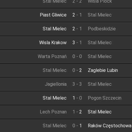
Stal Mielec
2
-
2
Wisla Plock
Piast Gliwice
2
-
1
Stal Mielec
Stal Mielec
2
-
1
Podbeskidzie
Wisla Krakow
3
-
1
Stal Mielec
Warta Poznań
0
-
0
Stal Mielec
Stal Mielec
0
-
2
Zaglebie Lubin
Jagiellonia
3
-
3
Stal Mielec
Stal Mielec
1
-
0
Pogon Szczecin
Lech Poznan
1
-
2
Stal Mielec
Stal Mielec
0
-
1
Raków Częstochowa