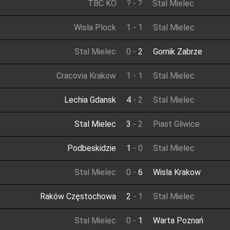
TBC KO
?
-
?
Stal Mielec
Wisla Plock
1
-
1
Stal Mielec
Stal Mielec
0
-
2
Gornik Zabrze
Cracovia Krakow
1
-
1
Stal Mielec
Lechia Gdansk
4
-
2
Stal Mielec
Stal Mielec
3
-
2
Piast Gliwice
Podbeskidzie
1
-
0
Stal Mielec
Stal Mielec
0
-
6
Wisla Krakow
Raków Częstochowa
2
-
1
Stal Mielec
Stal Mielec
0
-
1
Warta Poznań