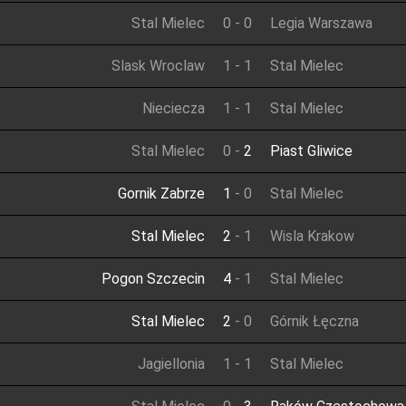
Stal Mielec
0
-
0
Legia Warszawa
Slask Wroclaw
1
-
1
Stal Mielec
Nieciecza
1
-
1
Stal Mielec
Stal Mielec
0
-
2
Piast Gliwice
Gornik Zabrze
1
-
0
Stal Mielec
Stal Mielec
2
-
1
Wisla Krakow
Pogon Szczecin
4
-
1
Stal Mielec
Stal Mielec
2
-
0
Górnik Łęczna
Jagiellonia
1
-
1
Stal Mielec