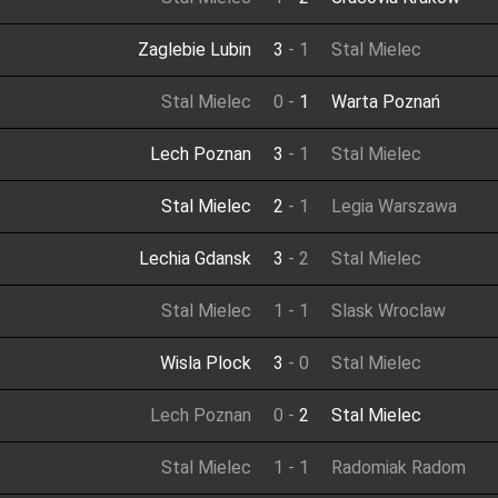
Zaglebie Lubin
3
-
1
Stal Mielec
Stal Mielec
0
-
1
Warta Poznań
Lech Poznan
3
-
1
Stal Mielec
Stal Mielec
2
-
1
Legia Warszawa
Lechia Gdansk
3
-
2
Stal Mielec
Stal Mielec
1
-
1
Slask Wroclaw
Wisla Plock
3
-
0
Stal Mielec
Lech Poznan
0
-
2
Stal Mielec
Stal Mielec
1
-
1
Radomiak Radom