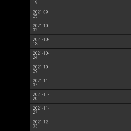
19
2021-09-
25
2021-10-
02
2021-10-
18
2021-10-
24
2021-10-
29
2021-11-
07
2021-11-
20
2021-11-
27
2021-12-
03