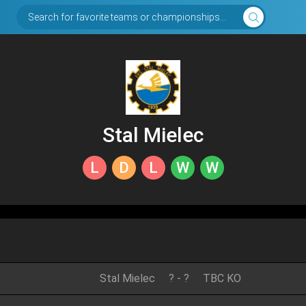
Search for favorite teams or championships...
Stal Mielec
L
D
L
W
W
Stal Mielec
?
-
?
TBC KO