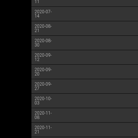
11
2020-07-
14
2020-08-
21
2020-08-
30
2020-09-
12
2020-09-
20
2020-09-
27
2020-10-
03
2020-11-
08
2020-11-
21