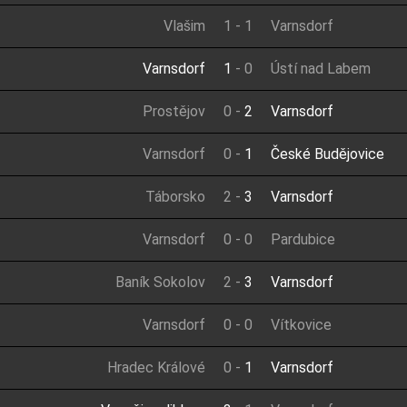
Vlašim
1
-
1
Varnsdorf
Varnsdorf
1
-
0
Ústí nad Labem
Prostějov
0
-
2
Varnsdorf
Varnsdorf
0
-
1
České Budějovice
Táborsko
2
-
3
Varnsdorf
Varnsdorf
0
-
0
Pardubice
Baník Sokolov
2
-
3
Varnsdorf
Varnsdorf
0
-
0
Vítkovice
Hradec Králové
0
-
1
Varnsdorf