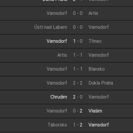
Varnsdorf
0
-
0
Artis
Ústí nad Labem
0
-
0
Varnsdorf
Varnsdorf
1
-
0
Třinec
Artis
1
-
1
Varnsdorf
Varnsdorf
1
-
1
Blansko
Varnsdorf
2
-
2
Dukla Praha
Chrudim
2
-
0
Varnsdorf
Varnsdorf
0
-
2
Vlašim
Táborsko
1
-
2
Varnsdorf