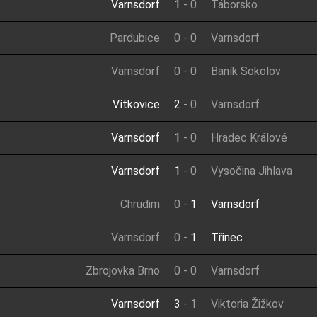
Varnsdorf
1
-
0
Táborsko
Pardubice
0
-
0
Varnsdorf
Varnsdorf
0
-
0
Baník Sokolov
Vítkovice
2
-
0
Varnsdorf
Varnsdorf
1
-
0
Hradec Králové
Varnsdorf
1
-
0
Vysočina Jihlava
Chrudim
0
-
1
Varnsdorf
Varnsdorf
0
-
1
Třinec
Zbrojovka Brno
0
-
0
Varnsdorf
Varnsdorf
3
-
1
Viktoria Žižkov