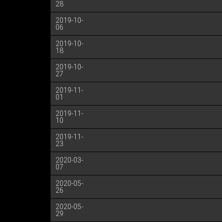
28
2019-10-
06
2019-10-
18
2019-10-
27
2019-11-
01
2019-11-
10
2019-11-
23
2020-03-
07
2020-05-
26
2020-05-
29