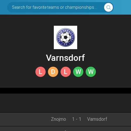
Search for favorite teams or championships...
Varnsdorf
L
D
L
W
W
Znojmo
1
-
1
Varnsdorf