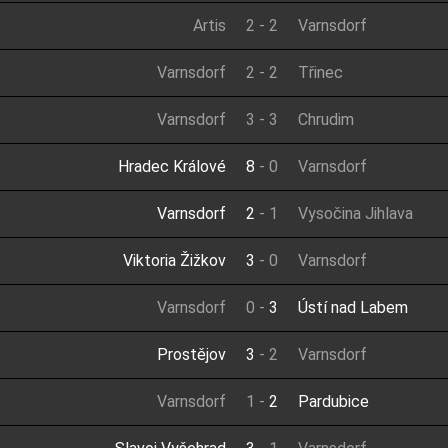
Artis
2
-
2
Varnsdorf
Varnsdorf
2
-
2
Třinec
Varnsdorf
3
-
3
Chrudim
Hradec Králové
8
-
0
Varnsdorf
Varnsdorf
2
-
1
Vysočina Jihlava
Viktoria Žižkov
3
-
0
Varnsdorf
Varnsdorf
0
-
3
Ústí nad Labem
Prostějov
3
-
2
Varnsdorf
Varnsdorf
1
-
2
Pardubice