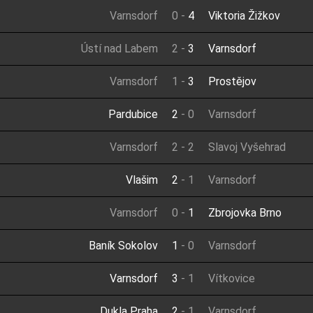
Varnsdorf
0
-
4
Viktoria Žižkov
Ústí nad Labem
2
-
3
Varnsdorf
Varnsdorf
1
-
3
Prostějov
Pardubice
2
-
0
Varnsdorf
Varnsdorf
2
-
2
Slavoj Vyšehrad
Vlašim
2
-
1
Varnsdorf
Varnsdorf
0
-
1
Zbrojovka Brno
Baník Sokolov
1
-
0
Varnsdorf
Varnsdorf
3
-
1
Vítkovice
Dukla Praha
2
-
1
Varnsdorf