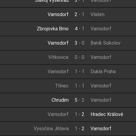
Slavoj Vyšehrad
3
-
1
Varnsdorf
Varnsdorf
2
-
1
Vlašim
Zbrojovka Brno
4
-
1
Varnsdorf
Varnsdorf
3
-
0
Baník Sokolov
Vítkovice
0
-
0
Varnsdorf
Varnsdorf
1
-
1
Dukla Praha
Třinec
1
-
1
Varnsdorf
Chrudim
5
-
2
Varnsdorf
Varnsdorf
1
-
2
Hradec Králové
Vysočina Jihlava
1
-
2
Varnsdorf