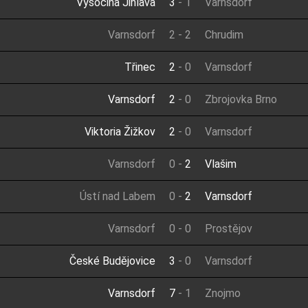
Vysočina Jihlava
3
-
1
Varnsdorf
Varnsdorf
2
-
2
Chrudim
Třinec
2
-
0
Varnsdorf
Varnsdorf
2
-
0
Zbrojovka Brno
Viktoria Žižkov
2
-
0
Varnsdorf
Varnsdorf
0
-
2
Vlašim
Ústí nad Labem
0
-
2
Varnsdorf
Varnsdorf
0
-
0
Prostějov
České Budějovice
3
-
0
Varnsdorf
Varnsdorf
7
-
1
Znojmo