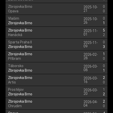
Zbrojovka Brno
0
2025-10-
21
Opava
0
Vlašim
0
2025-10-
26
Zbrojovka Brno
1
Zbrojovka Brno
5
2025-11-
01
Hanácká
2
Sparta Praha II
0
2025-11-
09
Zbrojovka Brno
3
Zbrojovka Brno
1
2026-02-
28
Příbram
0
Táborsko
0
2026-03-
08
Zbrojovka Brno
1
Zbrojovka Brno
2
2026-03-
16
Artis
0
Prostějov
1
2026-03-
20
Zbrojovka Brno
2
Zbrojovka Brno
2
2026-04-
04
Chrudim
0