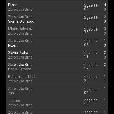
Plzen
4
2022-11-
09
Zbrojovka Brno
0
Zbrojovka Brno
2
2022-11-
13
Sigma Olomouc
3
Mlada Boleslav
0
2023-01-
29
Zbrojovka Brno
0
Zbrojovka Brno
1
2023-02-
05
Plzen
3
Slavia Praha
2
2023-02-
11
Zbrojovka Brno
0
Zbrojovka Brno
2
2023-02-
18
Baník Ostrava
1
Bohemians 1905
1
2023-02-
25
Zbrojovka Brno
1
Zbrojovka Brno
1
2023-03-
04
Zlin
1
Teplice
1
2023-03-
12
Zbrojovka Brno
1
Zbrojovka Brno
1
2023-03-