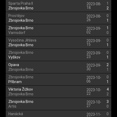
Sparta Praha II
1
2023-08-
18
Zbrojovka Brno
2
Prostějov
0
2023-08-
26
Zbrojovka Brno
1
Zbrojovka Brno
1
2023-09-
02
Varnsdorf
0
Vysočina Jihlava
0
2023-09-
15
Zbrojovka Brno
1
Zbrojovka Brno
0
2023-09-
23
Vyškov
1
Opava
2
2023-09-
30
Zbrojovka Brno
1
Zbrojovka Brno
0
2023-10-
06
Příbram
1
Viktoria Žižkov
4
2023-10-
22
Zbrojovka Brno
2
Zbrojovka Brno
3
2023-10-
27
Artis
0
Hanácká
0
2023-11-