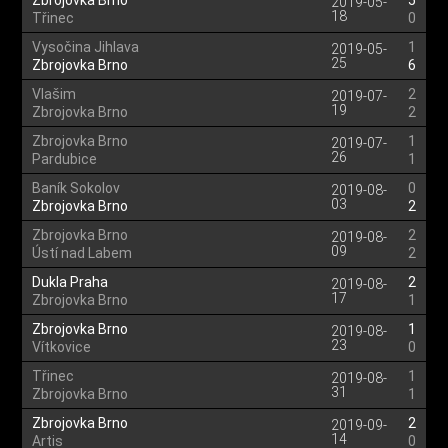
Zbrojovka Brno
5
2019-05-
18
Třinec
0
Vysočina Jihlava
1
2019-05-
25
Zbrojovka Brno
6
Vlašim
2
2019-07-
19
Zbrojovka Brno
2
Zbrojovka Brno
1
2019-07-
26
Pardubice
1
Baník Sokolov
0
2019-08-
03
Zbrojovka Brno
2
Zbrojovka Brno
2
2019-08-
09
Ústí nad Labem
2
Dukla Praha
2
2019-08-
17
Zbrojovka Brno
1
Zbrojovka Brno
1
2019-08-
23
Vítkovice
0
Třinec
1
2019-08-
31
Zbrojovka Brno
1
Zbrojovka Brno
2
2019-09-
14
Artis
0