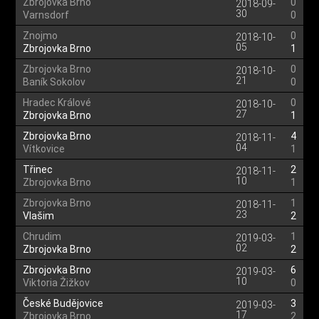
Zbrojovka Brno
0
2018-09-
30
Varnsdorf
0
Znojmo
0
2018-10-
05
Zbrojovka Brno
1
Zbrojovka Brno
0
2018-10-
21
Baník Sokolov
0
Hradec Králové
0
2018-10-
27
Zbrojovka Brno
1
Zbrojovka Brno
4
2018-11-
04
Vítkovice
1
Třinec
2
2018-11-
10
Zbrojovka Brno
1
Zbrojovka Brno
1
2018-11-
23
Vlašim
2
Chrudim
1
2019-03-
02
Zbrojovka Brno
2
Zbrojovka Brno
6
2019-03-
10
Viktoria Žižkov
0
České Budějovice
3
2019-03-
17
Zbrojovka Brno
2