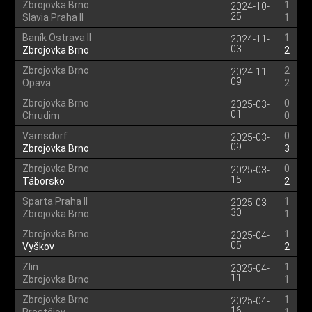
Zbrojovka Brno
1
2024-10-
25
Slavia Praha II
1
Baník Ostrava II
1
2024-11-
03
Zbrojovka Brno
2
Zbrojovka Brno
2
2024-11-
09
Opava
2
Zbrojovka Brno
0
2025-03-
01
Chrudim
0
Varnsdorf
0
2025-03-
09
Zbrojovka Brno
3
Zbrojovka Brno
0
2025-03-
15
Táborsko
2
Sparta Praha II
1
2025-03-
30
Zbrojovka Brno
1
Zbrojovka Brno
1
2025-04-
05
Vyškov
2
Zlin
1
2025-04-
11
Zbrojovka Brno
1
Zbrojovka Brno
1
2025-04-
16