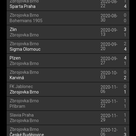
Zbrojovka Brno
1
2020-08-
22
Sparta Praha
4
Zbrojovka Brno
0
2020-08-
30
Bohemians 1905
0
Zlin
3
2020-09-
13
Zbrojovka Brno
1
Zbrojovka Brno
2
2020-09-
20
Sigma Olomouc
4
Plzen
4
2020-09-
27
Zbrojovka Brno
1
Zbrojovka Brno
0
2020-10-
03
Karviná
2
FK Jablonec
0
2020-11-
06
Zbrojovka Brno
1
Zbrojovka Brno
1
2020-11-
22
Příbram
1
Slavia Praha
1
2020-11-
29
Zbrojovka Brno
1
Zbrojovka Brno
1
2020-12-
06
České Budějovice
3