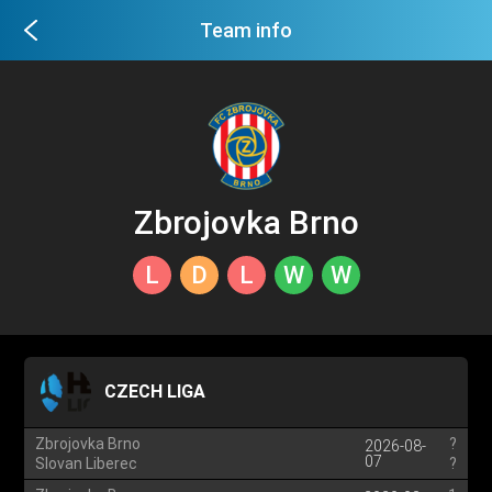
Team info
Zbrojovka Brno
L
D
L
W
W
CZECH LIGA
Zbrojovka Brno
?
2026-08-
07
Slovan Liberec
?