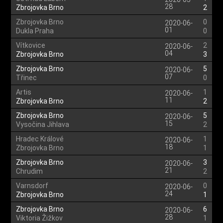
28
Zbrojovka Brno
2
Zbrojovka Brno
0
2020-06-
01
Dukla Praha
0
Vítkovice
2
2020-06-
04
Zbrojovka Brno
3
Zbrojovka Brno
5
2020-06-
07
Třinec
0
Artis
1
2020-06-
11
Zbrojovka Brno
2
Zbrojovka Brno
5
2020-06-
15
Vysočina Jihlava
2
Hradec Králové
1
2020-06-
18
Zbrojovka Brno
1
Zbrojovka Brno
3
2020-06-
21
Chrudim
2
Varnsdorf
0
2020-06-
24
Zbrojovka Brno
1
Zbrojovka Brno
6
2020-06-
28
Viktoria Žižkov
1