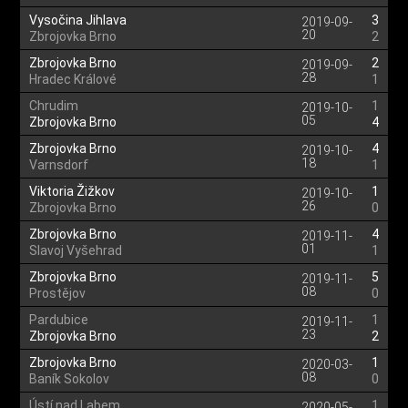
Vysočina Jihlava
3
2019-09-
20
Zbrojovka Brno
2
Zbrojovka Brno
2
2019-09-
28
Hradec Králové
1
Chrudim
1
2019-10-
05
Zbrojovka Brno
4
Zbrojovka Brno
4
2019-10-
18
Varnsdorf
1
Viktoria Žižkov
1
2019-10-
26
Zbrojovka Brno
0
Zbrojovka Brno
4
2019-11-
01
Slavoj Vyšehrad
1
Zbrojovka Brno
5
2019-11-
08
Prostějov
0
Pardubice
1
2019-11-
23
Zbrojovka Brno
2
Zbrojovka Brno
1
2020-03-
08
Baník Sokolov
0
Ústí nad Labem
1
2020-05-