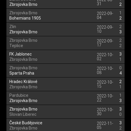
31
Zbrojovka Brno
2
Zbrojovka Brno
1
2022-09-
04
Bohemians 1905
2
Zlin
2
2022-09-
10
Zbrojovka Brno
3
Zbrojovka Brno
2
2022-09-
17
Teplice
2
FK Jablonec
3
2022-10-
02
Zbrojovka Brno
1
Zbrojovka Brno
0
2022-10-
08
Sparta Praha
4
Hradec Králové
2
2022-10-
15
Zbrojovka Brno
1
Pardubice
1
2022-10-
22
Zbrojovka Brno
3
Zbrojovka Brno
3
2022-10-
30
Slovan Liberec
0
České Budějovice
3
2022-11-
05
Zbrojovka Brno
2