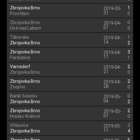
Zbrojovka Brno
1
2019-03-
31
Prostějov
0
Zbrojovka Brno
0
2019-04-
07
Ústí nad Labem
0
Táborsko
1
2019-04-
14
Zbrojovka Brno
2
Zbrojovka Brno
3
2019-04-
17
Pardubice
1
Varnsdorf
2
2019-04-
21
Zbrojovka Brno
0
Zbrojovka Brno
2
2019-04-
28
Znojmo
0
Baník Sokolov
0
2019-05-
04
Zbrojovka Brno
2
Zbrojovka Brno
2
2019-05-
07
Hradec Králové
0
Vítkovice
2
2019-05-
11
Zbrojovka Brno
4