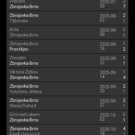
Příbram
2
2025-07-
30
Zbrojovka Brno
7
Zbrojovka Brno
2
2025-08-
02
Táborsko
1
Artis
2
2025-08-
08
Zbrojovka Brno
2
Zbrojovka Brno
1
2025-08-
16
Prostějov
2
Chrudim
0
2025-08-
22
Zbrojovka Brno
1
Viktoria Žižkov
1
2025-09-
14
Zbrojovka Brno
4
Zbrojovka Brno
2
2025-09-
20
Vysočina Jihlava
1
Zbrojovka Brno
2
2025-09-
27
Slavia Praha II
1
Ústí nad Labem
0
2025-10-
03
Zbrojovka Brno
1
Zbrojovka Brno
4
2025-10-
18
Baník Ostrava II
1