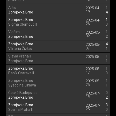
Prostějov
1
Artis
1
2025-04-
19
Zbrojovka Brno
4
Zbrojovka Brno
1
2025-04-
26
Sigma Olomouc II
0
Vlašim
1
2025-05-
02
Zbrojovka Brno
2
Zbrojovka Brno
4
2025-05-
07
Viktoria Žižkov
1
Slavia Praha II
1
2025-05-
11
Zbrojovka Brno
1
Zbrojovka Brno
1
2025-05-
17
Baník Ostrava II
0
Zbrojovka Brno
1
2025-05-
25
Vysočina Jihlava
1
České Budějovice
0
2025-07-
18
Zbrojovka Brno
2
Zbrojovka Brno
3
2025-07-
25
Sparta Praha II
0