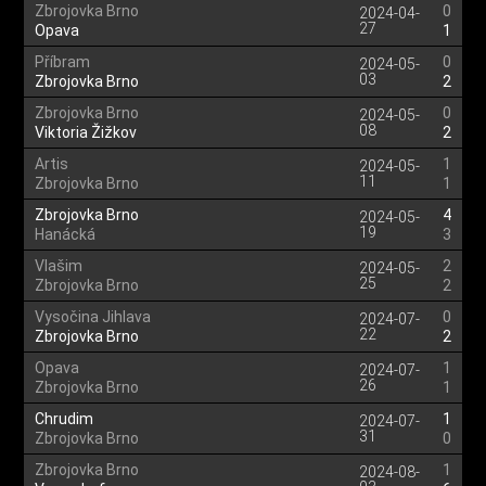
Zbrojovka Brno
0
2024-04-
27
Opava
1
Příbram
0
2024-05-
03
Zbrojovka Brno
2
Zbrojovka Brno
0
2024-05-
08
Viktoria Žižkov
2
Artis
1
2024-05-
11
Zbrojovka Brno
1
Zbrojovka Brno
4
2024-05-
19
Hanácká
3
Vlašim
2
2024-05-
25
Zbrojovka Brno
2
Vysočina Jihlava
0
2024-07-
22
Zbrojovka Brno
2
Opava
1
2024-07-
26
Zbrojovka Brno
1
Chrudim
1
2024-07-
31
Zbrojovka Brno
0
Zbrojovka Brno
1
2024-08-