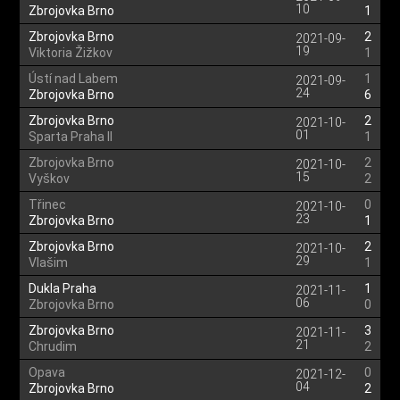
10
Zbrojovka Brno
1
Zbrojovka Brno
2
2021-09-
19
Viktoria Žižkov
1
Ústí nad Labem
1
2021-09-
24
Zbrojovka Brno
6
Zbrojovka Brno
2
2021-10-
01
Sparta Praha II
1
Zbrojovka Brno
2
2021-10-
15
Vyškov
2
Třinec
0
2021-10-
23
Zbrojovka Brno
1
Zbrojovka Brno
2
2021-10-
29
Vlašim
1
Dukla Praha
1
2021-11-
06
Zbrojovka Brno
0
Zbrojovka Brno
3
2021-11-
21
Chrudim
2
Opava
0
2021-12-
04
Zbrojovka Brno
2