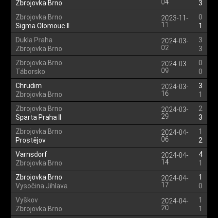
04
Zbrojovka Brno
3
Zbrojovka Brno
0
2023-11-
11
Sigma Olomouc II
1
Dukla Praha
3
2024-03-
02
Zbrojovka Brno
3
Zbrojovka Brno
0
2024-03-
09
Táborsko
0
Chrudim
3
2024-03-
16
Zbrojovka Brno
1
Zbrojovka Brno
2
2024-03-
29
Sparta Praha II
3
Zbrojovka Brno
1
2024-04-
06
Prostějov
2
Varnsdorf
4
2024-04-
14
Zbrojovka Brno
1
Zbrojovka Brno
1
2024-04-
17
Vysočina Jihlava
0
Vyškov
1
2024-04-
20
Zbrojovka Brno
1