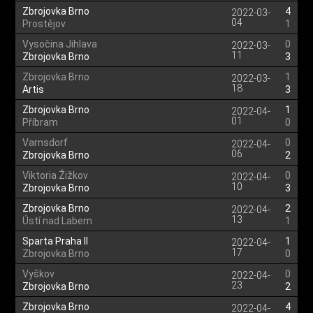
Zbrojovka Brno
4
2022-03-
04
Prostějov
1
Vysočina Jihlava
0
2022-03-
11
Zbrojovka Brno
3
Zbrojovka Brno
1
2022-03-
18
Artis
3
Zbrojovka Brno
1
2022-04-
01
Příbram
0
Varnsdorf
0
2022-04-
06
Zbrojovka Brno
2
Viktoria Žižkov
0
2022-04-
10
Zbrojovka Brno
3
Zbrojovka Brno
2
2022-04-
13
Ústí nad Labem
1
Sparta Praha II
1
2022-04-
17
Zbrojovka Brno
0
Vyškov
0
2022-04-
23
Zbrojovka Brno
2
Zbrojovka Brno
4
2022-04-