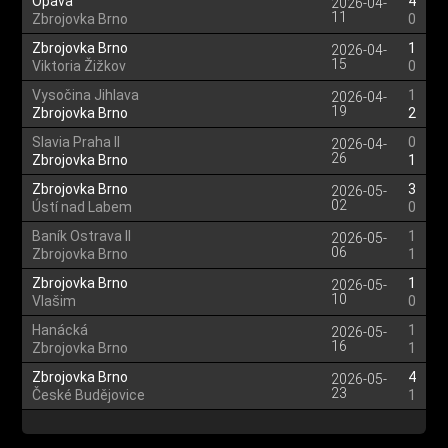
Opava
4
2026-04-
11
Zbrojovka Brno
0
Zbrojovka Brno
1
2026-04-
15
Viktoria Žižkov
0
Vysočina Jihlava
1
2026-04-
19
Zbrojovka Brno
2
Slavia Praha II
0
2026-04-
26
Zbrojovka Brno
1
Zbrojovka Brno
3
2026-05-
02
Ústí nad Labem
0
Baník Ostrava II
1
2026-05-
06
Zbrojovka Brno
1
Zbrojovka Brno
1
2026-05-
10
Vlašim
0
Hanácká
1
2026-05-
16
Zbrojovka Brno
1
Zbrojovka Brno
4
2026-05-
23
České Budějovice
1