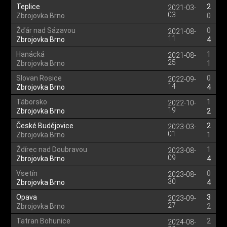
Teplice
2
2021-03-
03
Zbrojovka Brno
0
Žďár nad Sázavou
0
2021-08-
11
Zbrojovka Brno
4
Hanácká
1
2021-08-
25
Zbrojovka Brno
1
Slovan Rosice
0
2022-09-
14
Zbrojovka Brno
4
Táborsko
1
2022-10-
19
Zbrojovka Brno
2
České Budějovice
2
2023-03-
01
Zbrojovka Brno
1
Ždírec nad Doubravou
1
2023-08-
09
Zbrojovka Brno
4
Vsetín
0
2023-08-
30
Zbrojovka Brno
4
Opava
3
2023-09-
27
Zbrojovka Brno
2
Tatran Bohunice
2
2024-08-