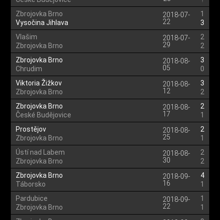
Zbrojovka Brno
1
2018-07-
22
Vysočina Jihlava
3
Vlašim
2
2018-07-
29
Zbrojovka Brno
2
Zbrojovka Brno
3
2018-08-
05
Chrudim
0
Viktoria Žižkov
3
2018-08-
12
Zbrojovka Brno
2
Zbrojovka Brno
2
2018-08-
17
České Budějovice
1
Prostějov
2
2018-08-
25
Zbrojovka Brno
1
Ústí nad Labem
2
2018-08-
30
Zbrojovka Brno
2
Zbrojovka Brno
4
2018-09-
16
Táborsko
1
Pardubice
1
2018-09-
22
Zbrojovka Brno
1