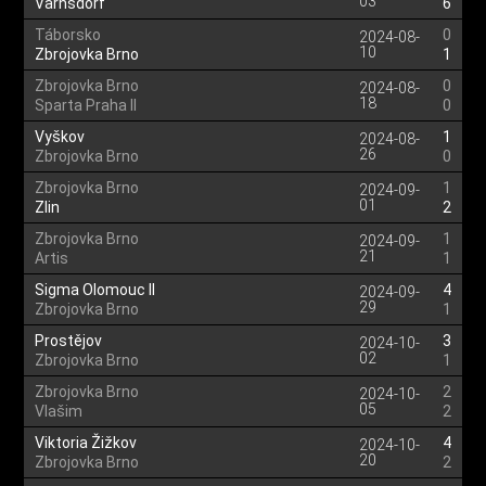
03
Varnsdorf
6
Táborsko
0
2024-08-
10
Zbrojovka Brno
1
Zbrojovka Brno
0
2024-08-
18
Sparta Praha II
0
Vyškov
1
2024-08-
26
Zbrojovka Brno
0
Zbrojovka Brno
1
2024-09-
01
Zlin
2
Zbrojovka Brno
1
2024-09-
21
Artis
1
Sigma Olomouc II
4
2024-09-
29
Zbrojovka Brno
1
Prostějov
3
2024-10-
02
Zbrojovka Brno
1
Zbrojovka Brno
2
2024-10-
05
Vlašim
2
Viktoria Žižkov
4
2024-10-
20
Zbrojovka Brno
2