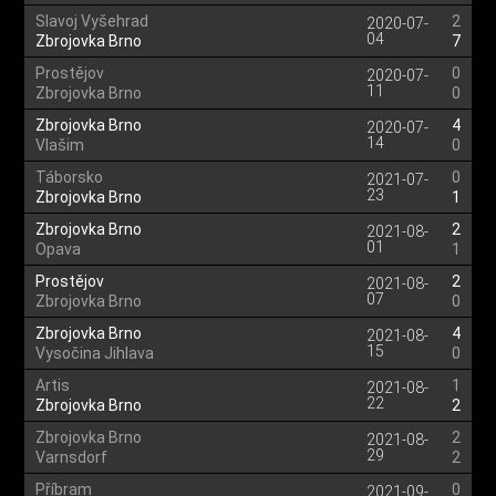
Slavoj Vyšehrad
2
2020-07-
04
Zbrojovka Brno
7
Prostějov
0
2020-07-
11
Zbrojovka Brno
0
Zbrojovka Brno
4
2020-07-
14
Vlašim
0
Táborsko
0
2021-07-
23
Zbrojovka Brno
1
Zbrojovka Brno
2
2021-08-
01
Opava
1
Prostějov
2
2021-08-
07
Zbrojovka Brno
0
Zbrojovka Brno
4
2021-08-
15
Vysočina Jihlava
0
Artis
1
2021-08-
22
Zbrojovka Brno
2
Zbrojovka Brno
2
2021-08-
29
Varnsdorf
2
Příbram
0
2021-09-