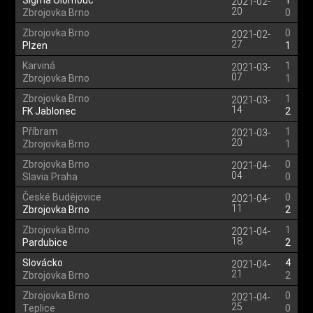
Sigma Olomouc
1
2021-02-
20
Zbrojovka Brno
0
Zbrojovka Brno
0
2021-02-
27
Plzen
1
Karviná
1
2021-03-
07
Zbrojovka Brno
1
Zbrojovka Brno
1
2021-03-
14
FK Jablonec
2
Příbram
1
2021-03-
20
Zbrojovka Brno
1
Zbrojovka Brno
0
2021-04-
04
Slavia Praha
0
České Budějovice
0
2021-04-
11
Zbrojovka Brno
2
Zbrojovka Brno
1
2021-04-
18
Pardubice
2
Slovácko
4
2021-04-
21
Zbrojovka Brno
2
Zbrojovka Brno
0
2021-04-
25
Teplice
0