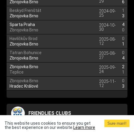
29
Zbrojovka Brno
6
Beskyd Frenštát
1
2024-09-
25
Zbrojovka Brno
3
Sparta Praha
4
2024-10-
30
Zbrojovka Brno
0
Havlíčkův Brod
0
2025-08-
12
Zbrojovka Brno
1
Tatran Bohunice
0
2025-08-
27
Zbrojovka Brno
4
Zbrojovka Brno
2
2025-09-
24
Teplice
1
Zbrojovka Brno
0
2025-11-
12
Hradec Králové
3
FRIENDLIES CLUBS
This website uses cookies to ensure you get
Sure man!!
the best experience on our website.
Blansko
Learn more
?
2020-08-
31
Zbrojovka Brno
?