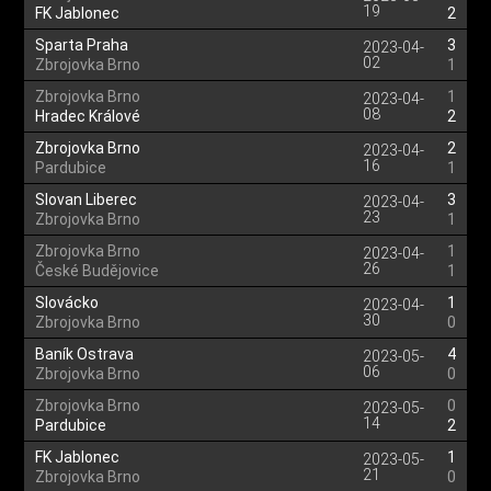
19
FK Jablonec
2
Sparta Praha
3
2023-04-
02
Zbrojovka Brno
1
Zbrojovka Brno
1
2023-04-
08
Hradec Králové
2
Zbrojovka Brno
2
2023-04-
16
Pardubice
1
Slovan Liberec
3
2023-04-
23
Zbrojovka Brno
1
Zbrojovka Brno
1
2023-04-
26
České Budějovice
1
Slovácko
1
2023-04-
30
Zbrojovka Brno
0
Baník Ostrava
4
2023-05-
06
Zbrojovka Brno
0
Zbrojovka Brno
0
2023-05-
14
Pardubice
2
FK Jablonec
1
2023-05-
21
Zbrojovka Brno
0