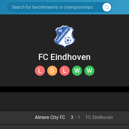
Search for favorite teams or championships...
FC Eindhoven
L
D
L
W
W
Almere City FC
3
-
1
FC Eindhoven