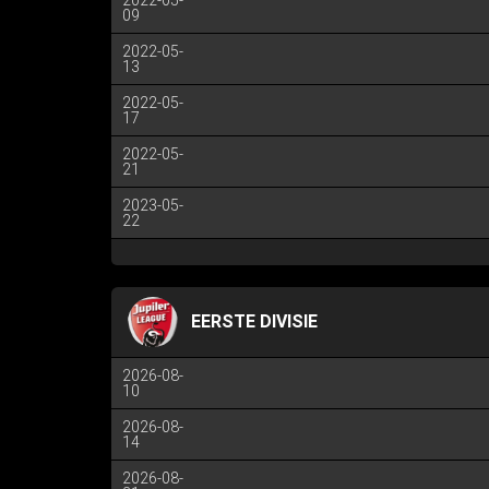
2022-05-
09
2022-05-
13
2022-05-
17
2022-05-
21
2023-05-
22
EERSTE DIVISIE
2026-08-
10
2026-08-
14
2026-08-