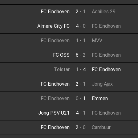
FC Eindhoven
2
-
1
Achilles 29
Almere City FC
4
-
0
FC Eindhoven
FC Eindhoven
1
-
1
MVV
FC OSS
6
-
2
FC Eindhoven
Telstar
1
-
4
FC Eindhoven
FC Eindhoven
2
-
1
Jong Ajax
FC Eindhoven
0
-
1
Emmen
Jong PSV U21
4
-
1
FC Eindhoven
FC Eindhoven
2
-
0
Cambuur