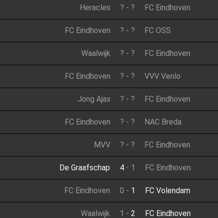
Heracles
?
-
?
FC Eindhoven
FC Eindhoven
?
-
?
FC OSS
Waalwijk
?
-
?
FC Eindhoven
FC Eindhoven
?
-
?
VVV Venlo
Jong Ajax
?
-
?
FC Eindhoven
FC Eindhoven
?
-
?
NAC Breda
MVV
?
-
?
FC Eindhoven
De Graafschap
4
-
1
FC Eindhoven
FC Eindhoven
0
-
1
FC Volendam
Waalwijk
1
-
2
FC Eindhoven