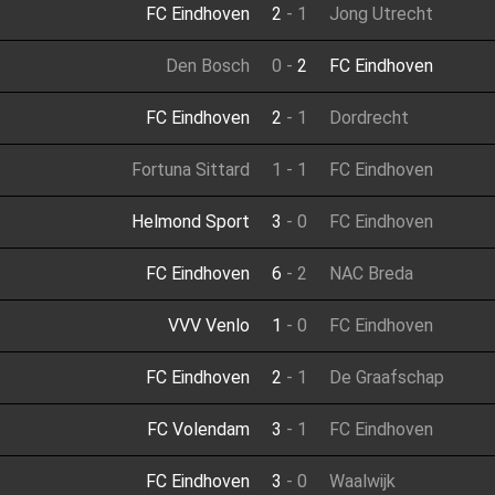
FC Eindhoven
2
-
1
Jong Utrecht
Den Bosch
0
-
2
FC Eindhoven
FC Eindhoven
2
-
1
Dordrecht
Fortuna Sittard
1
-
1
FC Eindhoven
Helmond Sport
3
-
0
FC Eindhoven
FC Eindhoven
6
-
2
NAC Breda
VVV Venlo
1
-
0
FC Eindhoven
FC Eindhoven
2
-
1
De Graafschap
FC Volendam
3
-
1
FC Eindhoven
FC Eindhoven
3
-
0
Waalwijk