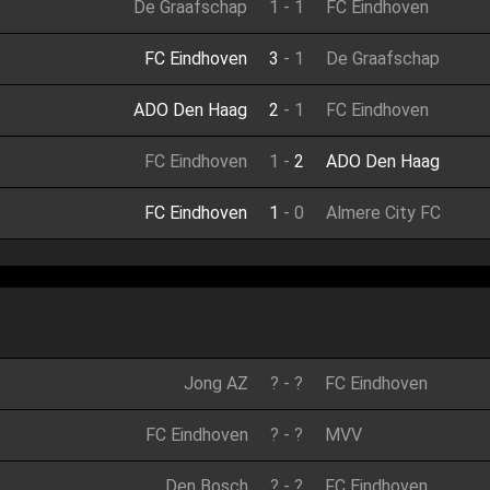
De Graafschap
1
-
1
FC Eindhoven
FC Eindhoven
3
-
1
De Graafschap
ADO Den Haag
2
-
1
FC Eindhoven
FC Eindhoven
1
-
2
ADO Den Haag
FC Eindhoven
1
-
0
Almere City FC
Jong AZ
?
-
?
FC Eindhoven
FC Eindhoven
?
-
?
MVV
Den Bosch
?
-
?
FC Eindhoven