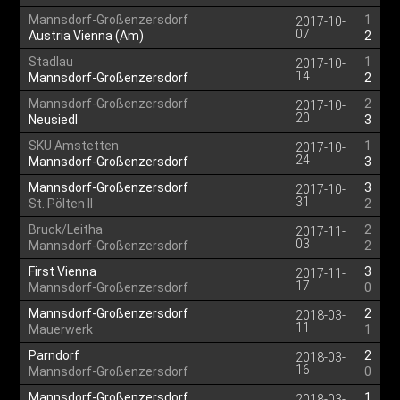
Mannsdorf-Großenzersdorf
1
2017-10-
07
Austria Vienna (Am)
2
Stadlau
1
2017-10-
14
Mannsdorf-Großenzersdorf
2
Mannsdorf-Großenzersdorf
2
2017-10-
20
Neusiedl
3
SKU Amstetten
1
2017-10-
24
Mannsdorf-Großenzersdorf
3
Mannsdorf-Großenzersdorf
3
2017-10-
31
St. Pölten II
2
Bruck/Leitha
2
2017-11-
03
Mannsdorf-Großenzersdorf
2
First Vienna
3
2017-11-
17
Mannsdorf-Großenzersdorf
0
Mannsdorf-Großenzersdorf
2
2018-03-
11
Mauerwerk
1
Parndorf
2
2018-03-
16
Mannsdorf-Großenzersdorf
0
Mannsdorf-Großenzersdorf
1
2018-03-