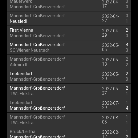
Mauerwerk
0
2022-04-
17
Mannsdorf-Großenzersdorf
0
Mannsdorf-Großenzersdorf
0
2022-04-
22
Neusiedl
1
First Vienna
2
2022-04-
29
Mannsdorf-Großenzersdorf
0
Mannsdorf-Großenzersdorf
4
2022-05-
06
SC Wiener Neustadt
3
Mannsdorf-Großenzersdorf
2
2022-05-
13
Admira II
2
Leobendorf
2
2022-05-
20
Mannsdorf-Großenzersdorf
0
Mannsdorf-Großenzersdorf
2
2022-05-
27
TWL Elektra
1
Leobendorf
1
2022-07-
29
Mannsdorf-Großenzersdorf
4
Mannsdorf-Großenzersdorf
1
2022-08-
05
TWL Elektra
1
Bruck/Leitha
1
2022-08-
12
Mannsdorf-Großenzersdorf
2