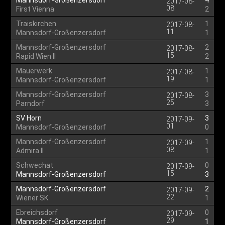
Mannsdorf-Großenzersdorf
4
2017-08-
08
First Vienna
2
Traiskirchen
1
2017-08-
11
Mannsdorf-Großenzersdorf
1
Mannsdorf-Großenzersdorf
2
2017-08-
15
Rapid Wien II
2
Mauerwerk
1
2017-08-
19
Mannsdorf-Großenzersdorf
1
Mannsdorf-Großenzersdorf
3
2017-08-
25
Parndorf
3
SV Horn
3
2017-09-
01
Mannsdorf-Großenzersdorf
0
Mannsdorf-Großenzersdorf
1
2017-09-
08
Admira II
1
Schwechat
0
2017-09-
15
Mannsdorf-Großenzersdorf
3
Mannsdorf-Großenzersdorf
2
2017-09-
22
Wiener SK
1
Ebreichsdorf
0
2017-09-
29
Mannsdorf-Großenzersdorf
1