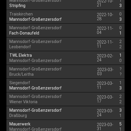
Mannsdorf-Großenzersdorf
1
2022-10-
21
Stripfing
3
Traiskirchen
0
2022-10-
28
Mannsdorf-Großenzersdorf
3
Mannsdorf-Großenzersdorf
0
2022-11-
04
Fach-Donaufeld
1
Mannsdorf-Großenzersdorf
2
2022-11-
11
Leobendorf
2
TWL Elektra
1
2023-02-
24
Mannsdorf-Großenzersdorf
0
Mannsdorf-Großenzersdorf
?
2023-03-
03
Bruck/Leitha
?
Siegendorf
1
2023-03-
11
Mannsdorf-Großenzersdorf
3
Mannsdorf-Großenzersdorf
2
2023-03-
17
Wiener Viktoria
2
Mannsdorf-Großenzersdorf
3
2023-03-
24
Draßburg
1
Mauerwerk
5
2023-03-
31
Mannsdorf-Großenzersdorf
1