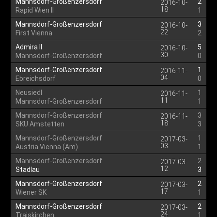
Mannsdorf-Großenzersdorf
2
2016-10-
18
Rapid Wien II
1
Mannsdorf-Großenzersdorf
3
2016-10-
22
First Vienna
2
Admira II
5
2016-10-
30
Mannsdorf-Großenzersdorf
0
Mannsdorf-Großenzersdorf
1
2016-11-
04
Ebreichsdorf
0
Neusiedl
1
2016-11-
11
Mannsdorf-Großenzersdorf
1
Mannsdorf-Großenzersdorf
3
2016-11-
18
SKU Amstetten
3
Mannsdorf-Großenzersdorf
1
2017-03-
03
Austria Vienna (Am)
1
Mannsdorf-Großenzersdorf
2
2017-03-
12
Stadlau
3
Mannsdorf-Großenzersdorf
2
2017-03-
17
Wiener SK
1
Mannsdorf-Großenzersdorf
2
2017-03-
24
Traiskirchen
1