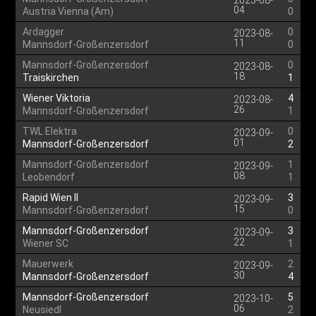
2023-08-
04
Austria Vienna (Am)
0
Ardagger
0
2023-08-
11
Mannsdorf-Großenzersdorf
0
Mannsdorf-Großenzersdorf
0
2023-08-
18
Traiskirchen
1
Wiener Viktoria
4
2023-08-
26
Mannsdorf-Großenzersdorf
1
TWL Elektra
0
2023-09-
01
Mannsdorf-Großenzersdorf
2
Mannsdorf-Großenzersdorf
1
2023-09-
08
Leobendorf
1
Rapid Wien II
3
2023-09-
15
Mannsdorf-Großenzersdorf
0
Mannsdorf-Großenzersdorf
3
2023-09-
22
Wiener SC
1
Mauerwerk
2
2023-09-
30
Mannsdorf-Großenzersdorf
4
Mannsdorf-Großenzersdorf
5
2023-10-
06
Neusiedl
2