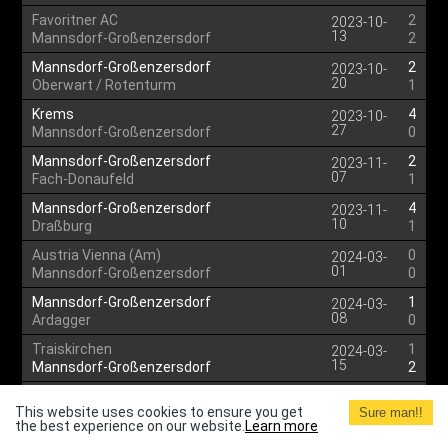
Favoritner AC
2
2023-10-
13
Mannsdorf-Großenzersdorf
2
Mannsdorf-Großenzersdorf
2
2023-10-
20
Oberwart / Rotenturm
1
Krems
4
2023-10-
27
Mannsdorf-Großenzersdorf
0
Mannsdorf-Großenzersdorf
2
2023-11-
07
Fach-Donaufeld
1
Mannsdorf-Großenzersdorf
4
2023-11-
10
Draßburg
1
Austria Vienna (Am)
0
2024-03-
01
Mannsdorf-Großenzersdorf
0
Mannsdorf-Großenzersdorf
1
2024-03-
08
Ardagger
0
Traiskirchen
1
2024-03-
15
Mannsdorf-Großenzersdorf
2
Mannsdorf-Großenzersdorf
4
2024-03-
This website uses cookies to ensure you get
22
Sure man!!
Wiener Viktoria
0
the best experience on our website.
Learn more
Mannsdorf-Großenzersdorf
1
2024-03-