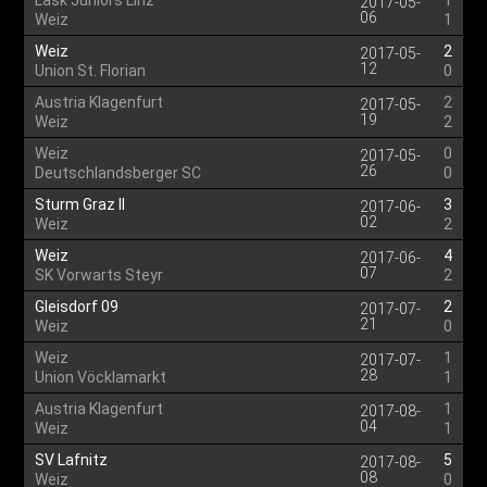
Lask Juniors Linz
1
2017-05-
06
Weiz
1
Weiz
2
2017-05-
12
Union St. Florian
0
Austria Klagenfurt
2
2017-05-
19
Weiz
2
Weiz
0
2017-05-
26
Deutschlandsberger SC
0
Sturm Graz II
3
2017-06-
02
Weiz
2
Weiz
4
2017-06-
07
SK Vorwarts Steyr
2
Gleisdorf 09
2
2017-07-
21
Weiz
0
Weiz
1
2017-07-
28
Union Vöcklamarkt
1
Austria Klagenfurt
1
2017-08-
04
Weiz
1
SV Lafnitz
5
2017-08-
08
Weiz
0