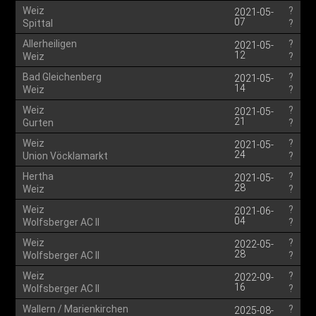
Weiz
?
2021-05-
07
Spittal
?
Allerheiligen
?
2021-05-
12
Weiz
?
Bad Gleichenberg
?
2021-05-
14
Weiz
?
Weiz
?
2021-05-
21
Gurten
?
Weiz
?
2021-05-
24
Union Vöcklamarkt
?
Hertha
?
2021-05-
28
Weiz
?
Weiz
?
2021-06-
04
Wolfsberger AC II
?
Weiz
?
2022-05-
28
Wolfsberger AC II
?
Weiz
?
2022-09-
16
Wolfsberger AC II
?
Wallern / Marienkirchen
?
2025-08-