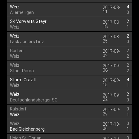
Weiz
4
2017-08-
11
Allerheiligen
0
SK Vorwarts Steyr
2
2017-08-
18
Weiz
1
Weiz
2
2017-08-
25
Lask Juniors Linz
0
Gurten
2
2017-09-
02
Weiz
2
Weiz
2
2017-09-
08
Stadl-Paura
2
Sturm Graz II
4
2017-09-
15
Weiz
1
Weiz
2
2017-09-
22
Deutschlandsberger SC
0
Kalsdorf
0
2017-09-
29
Weiz
1
Weiz
0
2017-10-
06
Bad Gleichenberg
1
Union St. Florian
0
2017-10-