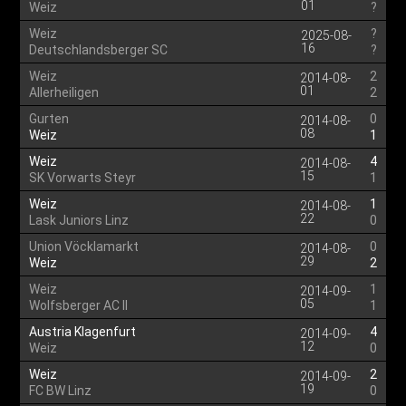
01
Weiz
?
Weiz
?
2025-08-
16
Deutschlandsberger SC
?
Weiz
2
2014-08-
01
Allerheiligen
2
Gurten
0
2014-08-
08
Weiz
1
Weiz
4
2014-08-
15
SK Vorwarts Steyr
1
Weiz
1
2014-08-
22
Lask Juniors Linz
0
Union Vöcklamarkt
0
2014-08-
29
Weiz
2
Weiz
1
2014-09-
05
Wolfsberger AC II
1
Austria Klagenfurt
4
2014-09-
12
Weiz
0
Weiz
2
2014-09-
19
FC BW Linz
0