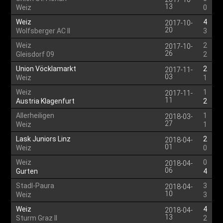
13
Weiz
0
Weiz
4
2017-10-
20
Wolfsberger AC II
3
Weiz
2
2017-10-
26
Gleisdorf 09
2
Union Vöcklamarkt
2
2017-11-
03
Weiz
1
Weiz
1
2017-11-
11
Austria Klagenfurt
2
Allerheiligen
1
2018-03-
27
Weiz
1
Lask Juniors Linz
2
2018-04-
01
Weiz
0
Weiz
0
2018-04-
06
Gurten
4
Stadl-Paura
3
2018-04-
10
Weiz
3
Weiz
4
2018-04-
13
Sturm Graz II
2