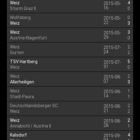
Weiz
4
2015-05-
16
Sturm Graz II
0
Wolfsberg
0
2015-05-
22
Weiz
3
Weiz
3
2015-05-
29
Austria Klagenfurt
0
Weiz
2
2015-07-
24
Gurten
2
TSV Hartberg
5
2015-07-
31
Weiz
0
Weiz
2
2015-08-
07
Allerheiligen
3
Weiz
1
2015-08-
14
Stadl-Paura
1
Deutschlandsberger SC
2
2015-08-
21
Weiz
2
Weiz
2
2015-08-
28
Annabichl / Austria II
1
Kalsdorf
4
2015-09-