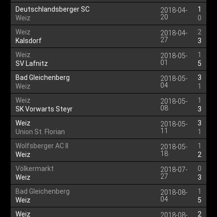
Deutschlandsberger SC
1
2018-04-
20
Weiz
0
Weiz
2
2018-04-
27
Kalsdorf
3
Weiz
1
2018-05-
01
SV Lafnitz
5
Bad Gleichenberg
3
2018-05-
04
Weiz
1
Weiz
1
2018-05-
08
SK Vorwarts Steyr
3
Weiz
3
2018-05-
11
Union St. Florian
1
Wolfsberger AC II
1
2018-05-
18
Weiz
2
Völkermarkt
0
2018-07-
27
Weiz
3
Bad Gleichenberg
1
2018-08-
04
Weiz
5
Weiz
2
2018-08-