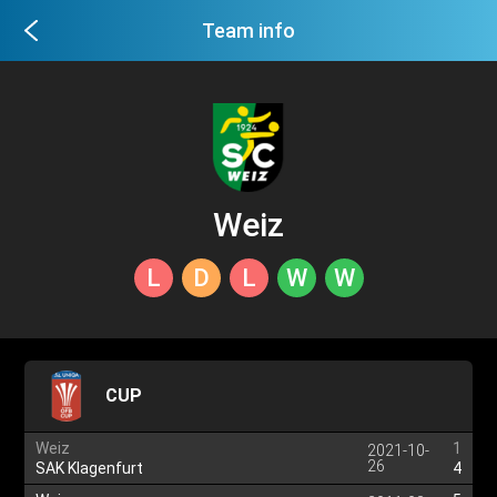
Team info
Weiz
L
D
L
W
W
CUP
Weiz
1
2021-10-
26
SAK Klagenfurt
4