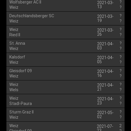
Wolfsberger AC II
?
2021-03-
13
Weiz
?
Deutschlandsberger SC
?
2021-03-
19
Weiz
?
Weiz
?
2021-03-
26
Ried II
?
St. Anna
?
2021-04-
03
Weiz
?
Kalsdorf
?
2021-04-
05
Weiz
?
Gleisdorf 09
?
2021-04-
16
Weiz
?
Weiz
?
2021-04-
21
Wels
?
Weiz
?
2021-04-
23
Stadl-Paura
?
Sturm Graz II
?
2021-05-
02
Weiz
?
Weiz
2
2021-07-
23