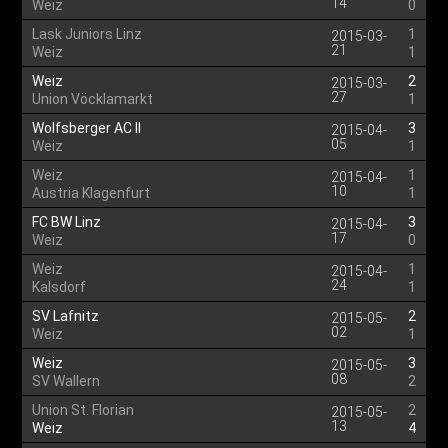
14
Weiz
0
Lask Juniors Linz
1
2015-03-
21
Weiz
1
Weiz
2
2015-03-
27
Union Vöcklamarkt
1
Wolfsberger AC II
3
2015-04-
05
Weiz
1
Weiz
1
2015-04-
10
Austria Klagenfurt
1
FC BW Linz
3
2015-04-
17
Weiz
0
Weiz
1
2015-04-
24
Kalsdorf
1
SV Lafnitz
2
2015-05-
02
Weiz
1
Weiz
3
2015-05-
08
SV Wallern
2
Union St. Florian
2
2015-05-
13
Weiz
4