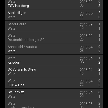
Weiz
0
2016-03-
05
TSV Hartberg
3
Allerheiligen
2
2016-03-
11
Weiz
0
Stadl-Paura
1
2016-03-
19
Weiz
1
Weiz
1
2016-03-
25
Deutschlandsberger SC
1
Annabichl / Austria II
0
2016-04-
03
Weiz
2
Weiz
1
2016-04-
08
Kalsdorf
2
SK Vorwarts Steyr
2
2016-04-
16
Weiz
1
Weiz
0
2016-04-
22
FC BW Linz
5
SV Lafnitz
6
2016-04-
29
Weiz
1
Weiz
2
2016-05-
06
Lask Juniors Linz
2