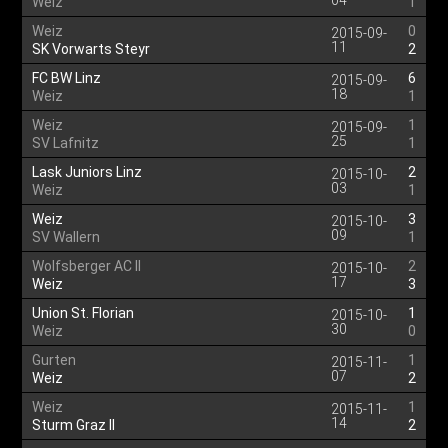
04
Weiz
1
Weiz
0
2015-09-
11
SK Vorwarts Steyr
2
FC BW Linz
6
2015-09-
18
Weiz
1
Weiz
1
2015-09-
25
SV Lafnitz
1
Lask Juniors Linz
2
2015-10-
03
Weiz
1
Weiz
3
2015-10-
09
SV Wallern
1
Wolfsberger AC II
2
2015-10-
17
Weiz
3
Union St. Florian
1
2015-10-
30
Weiz
0
Gurten
1
2015-11-
07
Weiz
2
Weiz
1
2015-11-
14
Sturm Graz II
2