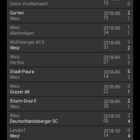
10
Union Vöcklamarkt
0
Gurten
2
2018-08-
15
Weiz
1
Weiz
1
2018-08-
24
Allerheiligen
1
Wolfsberger AC II
1
2018-08-
31
Weiz
2
Weiz
2
2018-09-
07
Hertha
2
Stadl-Paura
5
2018-09-
14
Weiz
2
Weiz
0
2018-09-
22
Grazer AK
1
Sturm Graz II
2
2018-09-
28
Weiz
1
Weiz
2
2018-10-
05
Deutschlandsberger SC
4
Lendorf
0
2018-10-
14
Weiz
4