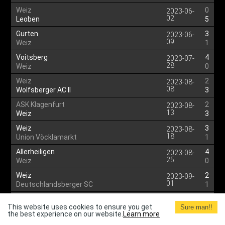
Weiz
0
2023-06-
02
Leoben
5
Gurten
3
2023-06-
09
Weiz
1
Voitsberg
4
2023-07-
28
Weiz
0
Weiz
2
2023-08-
08
Wolfsberger AC II
3
ASK Klagenfurt
2
2023-08-
13
Weiz
3
Weiz
3
2023-08-
18
Union Vöcklamarkt
1
Allerheiligen
4
2023-08-
25
Weiz
0
Weiz
2
2023-09-
01
Deutschlandsberger SC
1
St. Anna
1
2023-09-
This website uses cookies to ensure you get
09
Sure man!!
Weiz
0
the best experience on our website.
Learn more
Weiz
2
2023-09-