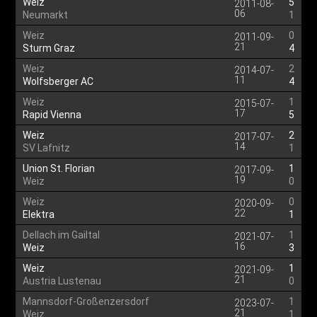
Weiz
5
2011-08-
06
Neumarkt
1
Weiz
0
2011-09-
21
Sturm Graz
4
Weiz
2
2014-07-
11
Wolfsberger AC
4
Weiz
1
2015-07-
17
Rapid Vienna
5
Weiz
2
2017-07-
14
SV Lafnitz
1
Union St. Florian
1
2017-09-
19
Weiz
0
Weiz
0
2020-09-
22
Elektra
1
Dellach im Gailtal
1
2021-07-
16
Weiz
3
Weiz
1
2021-09-
21
Austria Lustenau
0
Mannsdorf-Großenzersdorf
1
2023-07-
21
Weiz
1