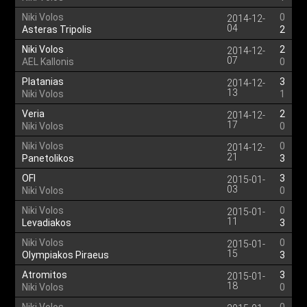
Niki Volos
0
2014-12-
04
Asteras Tripolis
2
Niki Volos
2
2014-12-
07
AEL Kallonis
0
Platanias
3
2014-12-
13
Niki Volos
1
Veria
2
2014-12-
17
Niki Volos
0
Niki Volos
0
2014-12-
21
Panetolikos
3
OFI
3
2015-01-
03
Niki Volos
0
Niki Volos
0
2015-01-
11
Levadiakos
3
Niki Volos
0
2015-01-
15
Olympiakos Piraeus
3
Atromitos
3
2015-01-
18
Niki Volos
0