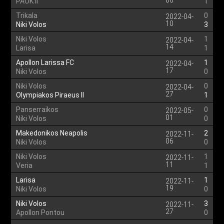
06
PAOK II
1
Trikala
0
2022-04-
10
Niki Volos
3
Niki Volos
1
2022-04-
14
Larisa
1
Apollon Larissa FC
1
2022-04-
17
Niki Volos
0
Niki Volos
0
2022-04-
27
Olympiakos Piraeus II
1
Panserraikos
0
2022-05-
01
Niki Volos
0
Makedonikos Neapolis
2
2022-11-
06
Niki Volos
0
Niki Volos
1
2022-11-
11
Veria
1
Larisa
1
2022-11-
19
Niki Volos
0
Niki Volos
3
2022-11-
27
Apollon Pontou
0