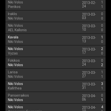
Niki Volos
1
2013-02-
24
Pierikos
1
Iraklis
0
2013-03-
03
Niki Volos
0
Niki Volos
0
2013-03-
10
AEL Kallonis
0
Kavala
1
2013-03-
13
Niki Volos
0
Niki Volos
2
2013-03-
17
Vyzas
0
Fokikos
0
2013-03-
24
Niki Volos
2
Larisa
1
2013-03-
27
Niki Volos
1
Niki Volos
3
2013-03-
31
Kallithea
1
Panserraikos
0
2013-04-
06
Niki Volos
1
Niki Volos
4
2013-04-