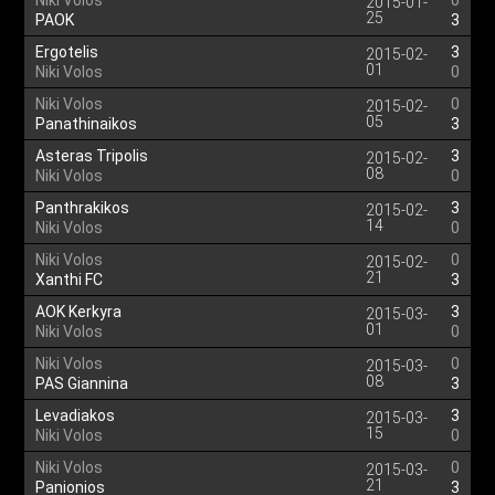
Niki Volos
0
2015-01-
25
PAOK
3
Ergotelis
3
2015-02-
01
Niki Volos
0
Niki Volos
0
2015-02-
05
Panathinaikos
3
Asteras Tripolis
3
2015-02-
08
Niki Volos
0
Panthrakikos
3
2015-02-
14
Niki Volos
0
Niki Volos
0
2015-02-
21
Xanthi FC
3
AOK Kerkyra
3
2015-03-
01
Niki Volos
0
Niki Volos
0
2015-03-
08
PAS Giannina
3
Levadiakos
3
2015-03-
15
Niki Volos
0
Niki Volos
0
2015-03-
21
Panionios
3