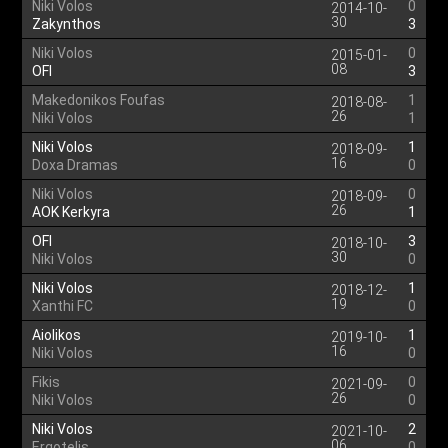
Niki Volos
0
2014-10-
30
Zakynthos
3
Niki Volos
0
2015-01-
08
OFI
3
Makedonikos Foufas
1
2018-08-
26
Niki Volos
1
Niki Volos
1
2018-09-
16
Doxa Dramas
0
Niki Volos
0
2018-09-
26
AOK Kerkyra
1
OFI
3
2018-10-
30
Niki Volos
0
Niki Volos
1
2018-12-
19
Xanthi FC
0
Aiolikos
1
2019-10-
16
Niki Volos
0
Fikis
0
2021-09-
26
Niki Volos
0
Niki Volos
2
2021-10-
06
Ergotelis
0