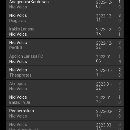
Anagennisi Karditsas
1
2022-12-
03
Niki Volos
0
Niki Volos
3
2022-12-
11
Diagoras
0
Iraklis Larissa
0
2022-12-
18
Niki Volos
1
Niki Volos
2
2022-12-
22
PAOK II
0
Apollon Larissa FC
1
2023-01-
08
Niki Volos
4
Niki Volos
2
2023-01-
15
Thesprotos
0
Almopos
2
2023-01-
22
Niki Volos
2
Niki Volos
1
2023-01-
29
Iraklis 1908
0
Panserraikos
2
2023-03-
13
Niki Volos
0
Niki Volos
0
2023-03-
18
Panathinaikos II
0