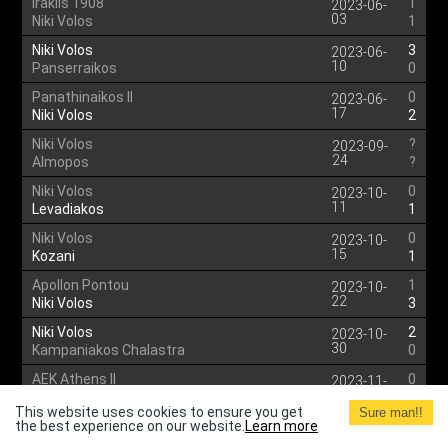
Iraklis 1908
1
2023-06-
03
Niki Volos
1
Niki Volos
3
2023-06-
10
Panserraikos
0
Panathinaikos II
0
2023-06-
17
Niki Volos
2
Niki Volos
?
2023-09-
24
Almopos
?
Niki Volos
0
2023-10-
11
Levadiakos
1
Niki Volos
0
2023-10-
15
Kozani
1
Apollon Pontou
1
2023-10-
22
Niki Volos
3
Niki Volos
2
2023-10-
30
Kampaniakos Chalastra
0
AEK Athens II
0
2023-11-
05
Niki Volos
3
This website uses cookies to ensure you get
Sure man!!
the best experience on our website.
Niki Volos
Learn more
3
2023-11-
12
Iraklis 1908
1