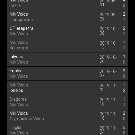
Niki Volos
4
2014-06-
01
Iraklis
0
Niki Volos
2
2019-09-
29
Thesprotos
1
OF Ierapetra
2
2019-10-
06
Niki Volos
1
Niki Volos
1
2019-10-
13
Kalamata
1
Ialysos
1
2019-10-
20
Niki Volos
0
Egaleo
2
2019-10-
27
Niki Volos
0
Niki Volos
1
2019-11-
02
Ionikos
2
Diagoras
1
2019-11-
10
Niki Volos
1
Niki Volos
2
2019-11-
16
Olympiakos Volos
0
Triglia
0
2019-11-
24
Niki Volos
0