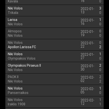
16
Kavala
0
Niki Volos
3
2022-01-
13
Trikala
0
Larisa
1
2022-01-
16
Niki Volos
0
Almopos
0
2022-01-
19
Niki Volos
0
Niki Volos
0
2022-01-
22
Apollon Larissa FC
2
Niki Volos
1
2022-01-
27
Olympiakos Volos
0
Olympiakos Piraeus II
2
2022-01-
30
Niki Volos
0
PAOK II
2
2022-02-
02
Niki Volos
2
Niki Volos
1
2022-02-
05
Panserraikos
0
Niki Volos
1
2022-02-
12
Iraklis 1908
1