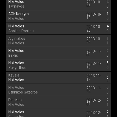
Niki Volos
2
2013-10-
06
Tyrnavos
0
AOK Kerkyra
1
2013-10-
13
Niki Volos
0
Niki Volos
4
2013-10-
20
Apollon Pontou
0
Aiginiakos
1
2013-10-
26
Niki Volos
1
Niki Volos
2
2013-11-
04
Iraklis
0
Niki Volos
5
2013-11-
10
Zakynthos
0
Kavala
0
2013-11-
17
Niki Volos
3
Niki Volos
0
2013-11-
24
Ethnikos Gazoros
0
Pierikos
2
2013-12-
01
Niki Volos
1
Niki Volos
2
2013-12-
09
Giannitsa
1