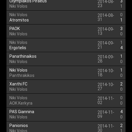
Olympiakos Piraeus
3
2014-08-
23
Niki Volos
1
Niki Volos
0
2014-08-
31
Atromitos
1
PAOK
3
2014-09-
13
Niki Volos
0
Niki Volos
1
2014-09-
21
Ergotelis
4
Panathinaikos
1
2014-09-
28
Niki Volos
0
Niki Volos
1
2014-10-
18
Panthrakikos
0
Xanthi FC
2
2014-10-
27
Niki Volos
0
Niki Volos
0
2014-11-
02
AOK Kerkyra
0
PAS Giannina
4
2014-11-
09
Niki Volos
0
Panionios
2
2014-11-
30
Niki Volos
1