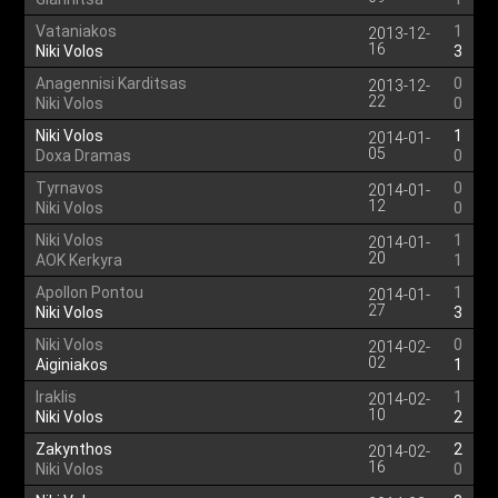
Vataniakos
1
2013-12-
16
Niki Volos
3
Anagennisi Karditsas
0
2013-12-
22
Niki Volos
0
Niki Volos
1
2014-01-
05
Doxa Dramas
0
Tyrnavos
0
2014-01-
12
Niki Volos
0
Niki Volos
1
2014-01-
20
AOK Kerkyra
1
Apollon Pontou
1
2014-01-
27
Niki Volos
3
Niki Volos
0
2014-02-
02
Aiginiakos
1
Iraklis
1
2014-02-
10
Niki Volos
2
Zakynthos
2
2014-02-
16
Niki Volos
0