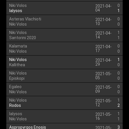
Niki Volos
0
2021-04-
04
Ialysos
1
Asteras Vlachioti
0
2021-04-
10
Niki Volos
0
Niki Volos
1
2021-04-
14
Santorini 2020
1
Kalamata
0
2021-04-
17
Niki Volos
0
Niki Volos
1
2021-04-
29
Kallithea
0
Niki Volos
0
2021-05-
05
Episkopi
0
Egaleo
0
2021-05-
09
Niki Volos
0
Niki Volos
1
2021-05-
12
Rodos
2
Ialysos
1
2021-05-
16
Niki Volos
1
Aspropyrgos Enosis
3
2021-05-