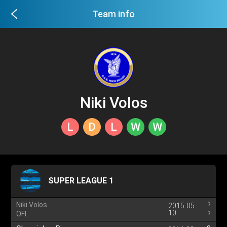
Team info
Niki Volos
L
D
L
W
W
SUPER LEAGUE 1
Niki Volos
?
2015-05-
10
OFI
?