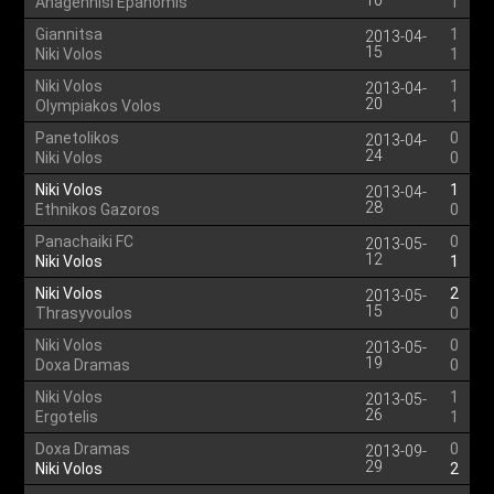
10
Anagennisi Epanomis
1
Giannitsa
1
2013-04-
15
Niki Volos
1
Niki Volos
1
2013-04-
20
Olympiakos Volos
1
Panetolikos
0
2013-04-
24
Niki Volos
0
Niki Volos
1
2013-04-
28
Ethnikos Gazoros
0
Panachaiki FC
0
2013-05-
12
Niki Volos
1
Niki Volos
2
2013-05-
15
Thrasyvoulos
0
Niki Volos
0
2013-05-
19
Doxa Dramas
0
Niki Volos
1
2013-05-
26
Ergotelis
1
Doxa Dramas
0
2013-09-
29
Niki Volos
2