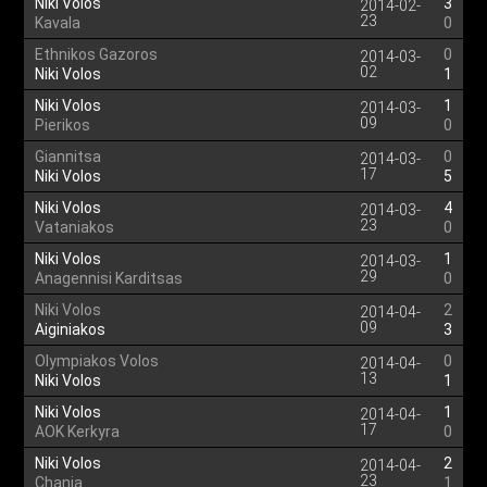
Niki Volos
3
2014-02-
23
Kavala
0
Ethnikos Gazoros
0
2014-03-
02
Niki Volos
1
Niki Volos
1
2014-03-
09
Pierikos
0
Giannitsa
0
2014-03-
17
Niki Volos
5
Niki Volos
4
2014-03-
23
Vataniakos
0
Niki Volos
1
2014-03-
29
Anagennisi Karditsas
0
Niki Volos
2
2014-04-
09
Aiginiakos
3
Olympiakos Volos
0
2014-04-
13
Niki Volos
1
Niki Volos
1
2014-04-
17
AOK Kerkyra
0
Niki Volos
2
2014-04-
23
Chania
1