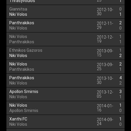
23
Thrasyvoulos
1
Giannitsa
0
2012-10-
30
Niki Volos
1
Panthrakikos
2
2012-11-
29
Niki Volos
0
Niki Volos
1
2012-12-
19
Panthrakikos
1
Ethnikos Gazoros
1
2013-09-
15
Niki Volos
2
Niki Volos
2
2013-09-
25
Panthrakikos
1
Panthrakikos
4
2013-10-
30
Niki Volos
2
Apollon Smirnis
3
2013-12-
05
Niki Volos
1
Niki Volos
1
2014-01-
16
Apollon Smirnis
0
Xanthi FC
1
2014-09-
24
Niki Volos
0