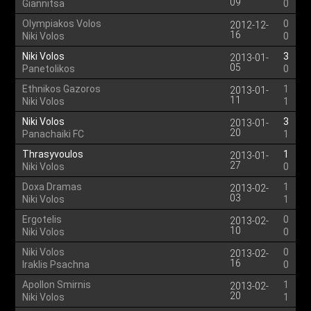
09
Giannitsa
0
Olympiakos Volos
0
2012-12-
16
Niki Volos
0
Niki Volos
3
2013-01-
05
Panetolikos
0
Ethnikos Gazoros
1
2013-01-
11
Niki Volos
1
Niki Volos
3
2013-01-
20
Panachaiki FC
1
Thrasyvoulos
1
2013-01-
27
Niki Volos
0
Doxa Dramas
1
2013-02-
03
Niki Volos
1
Ergotelis
0
2013-02-
10
Niki Volos
0
Niki Volos
0
2013-02-
16
Iraklis Psachna
0
Apollon Smirnis
1
2013-02-
20
Niki Volos
1