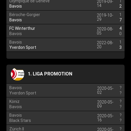
Olympique de Genève
1
2019-09-
14
Bavois
2
Béroche-Gorgier
1
2019-10-
29
Bavois
7
FC Winterthur
4
2020-08-
05
Bavois
0
Bavois
1
2022-08-
20
Yverdon Sport
3
1. LIGA PROMOTION
Bavois
?
2020-05-
02
Yverdon Sport
?
Köniz
?
2020-05-
09
Bavois
?
Bavois
?
2020-05-
16
Black Stars
?
Zürich II
?
2020-05-