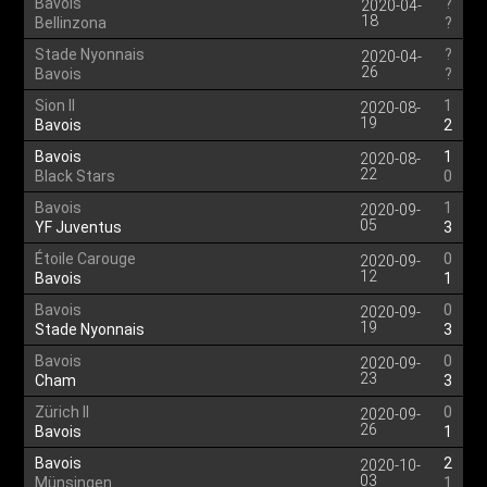
Bavois
?
2020-04-
18
Bellinzona
?
Stade Nyonnais
?
2020-04-
26
Bavois
?
Sion II
1
2020-08-
19
Bavois
2
Bavois
1
2020-08-
22
Black Stars
0
Bavois
1
2020-09-
05
YF Juventus
3
Étoile Carouge
0
2020-09-
12
Bavois
1
Bavois
0
2020-09-
19
Stade Nyonnais
3
Bavois
0
2020-09-
23
Cham
3
Zürich II
0
2020-09-
26
Bavois
1
Bavois
2
2020-10-
03
Münsingen
1