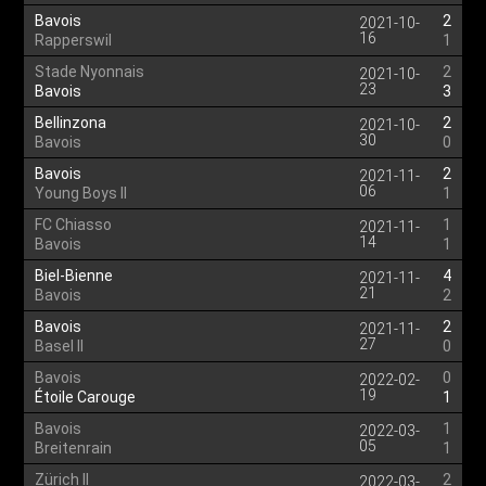
Bavois
2
2021-10-
16
Rapperswil
1
Stade Nyonnais
2
2021-10-
23
Bavois
3
Bellinzona
2
2021-10-
30
Bavois
0
Bavois
2
2021-11-
06
Young Boys II
1
FC Chiasso
1
2021-11-
14
Bavois
1
Biel-Bienne
4
2021-11-
21
Bavois
2
Bavois
2
2021-11-
27
Basel II
0
Bavois
0
2022-02-
19
Étoile Carouge
1
Bavois
1
2022-03-
05
Breitenrain
1
Zürich II
2
2022-03-