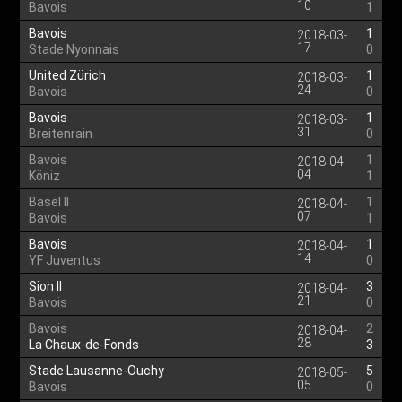
10
Bavois
1
Bavois
1
2018-03-
17
Stade Nyonnais
0
United Zürich
1
2018-03-
24
Bavois
0
Bavois
1
2018-03-
31
Breitenrain
0
Bavois
1
2018-04-
04
Köniz
1
Basel II
1
2018-04-
07
Bavois
1
Bavois
1
2018-04-
14
YF Juventus
0
Sion II
3
2018-04-
21
Bavois
0
Bavois
2
2018-04-
28
La Chaux-de-Fonds
3
Stade Lausanne-Ouchy
5
2018-05-
05
Bavois
0