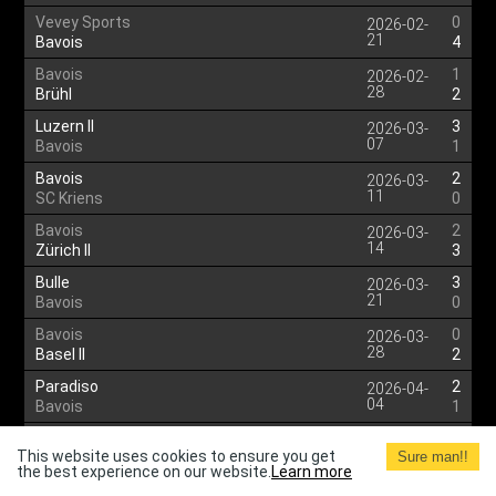
Vevey Sports
0
2026-02-
21
Bavois
4
Bavois
1
2026-02-
28
Brühl
2
Luzern II
3
2026-03-
07
Bavois
1
Bavois
2
2026-03-
11
SC Kriens
0
Bavois
2
2026-03-
14
Zürich II
3
Bulle
3
2026-03-
21
Bavois
0
Bavois
0
2026-03-
28
Basel II
2
Paradiso
2
2026-04-
04
Bavois
1
Bavois
0
2026-04-
This website uses cookies to ensure you get
11
Sure man!!
Young Boys II
0
the best experience on our website.
Learn more
Bavois
2
2026-04-