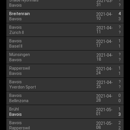
Stade Nyonnais
?
2021-03-
31
Bavois
?
Breitenrain
4
2021-04-
10
Bavois
3
Bavois
?
2021-04-
11
Zürich II
?
Bavois
1
2021-04-
17
Basel II
1
Münsingen
?
2021-04-
18
Bavois
?
Rapperswil
1
2021-04-
24
Bavois
1
Bavois
?
2021-04-
25
Yverdon Sport
?
Bavois
0
2021-04-
28
Bellinzona
0
Brühl
1
2021-05-
01
Bavois
3
Bavois
2
2021-05-
08
Rapperswil
2