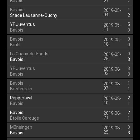
01
Bavois
2
Bavois
1
2019-05-
04
Stade Lausanne-Ouchy
2
YF Juventus
5
2019-05-
11
Bavois
0
Bavois
0
2019-05-
18
Brühl
0
La Chaux-de-Fonds
0
2019-05-
25
Bavois
3
YF Juventus
3
2019-08-
03
Bavois
3
Bavois
1
2019-08-
07
Breitenrain
1
Rapperswil
2
2019-08-
10
Bavois
1
Bavois
2
2019-08-
21
Étoile Carouge
1
Münsingen
0
2019-08-
25
Bavois
3