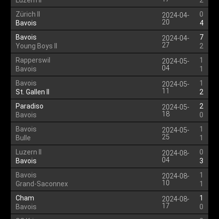
Luzern II
2
Zürich II
0
2024-04-
20
Bavois
4
Bavois
7
2024-04-
27
Young Boys II
2
Rapperswil
1
2024-05-
04
Bavois
1
Bavois
1
2024-05-
11
St. Gallen II
2
Paradiso
2
2024-05-
18
Bavois
0
Bavois
1
2024-05-
25
Bulle
1
Luzern II
0
2024-08-
04
Bavois
3
Bavois
1
2024-08-
10
Grand-Saconnex
1
Cham
1
2024-08-
17
Bavois
0