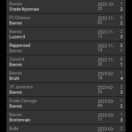
Bavois
1
2022-10-
29
Stade Nyonnais
2
FC Chiasso
0
2022-11-
05
Bavois
2
Bavois
2
2022-11-
12
Luzern II
3
Rapperswil
2
2022-11-
19
Bavois
1
Zürich II
0
2022-11-
26
Bavois
1
Bavois
1
2023-02-
18
Brühl
4
YF Juventus
2
2023-02-
25
Bavois
3
Étoile Carouge
1
2023-03-
04
Bavois
2
Bavois
1
2023-03-
11
Breitenrain
3
Bulle
2
2023-03-