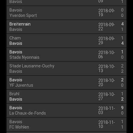
09
Bavois
1
Bavois
0
2018-09-
19
Yverdon Sport
0
Breitenrain
4
2018-09-
22
Bavois
1
Cham
1
2018-09-
29
Bavois
4
Bavois
1
2018-10-
06
Stade Nyonnais
0
Stade Lausanne-Ouchy
2
2018-10-
13
Bavois
2
Bavois
2
2018-10-
20
YF Juventus
0
Brühl
1
2018-10-
27
Bavois
2
Bavois
9
2018-11-
03
La Chaux-de-Fonds
0
Bavois
1
2018-11-
10
FC Wohlen
1