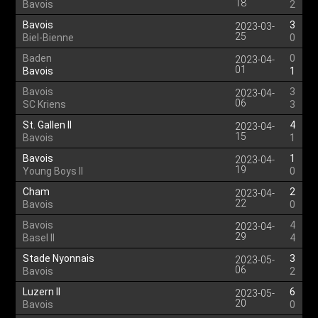
18
Bavois
2
Bavois
3
2023-03-
25
Biel-Bienne
0
Baden
0
2023-04-
01
Bavois
1
Bavois
3
2023-04-
06
SC Kriens
3
St. Gallen II
4
2023-04-
15
Bavois
1
Bavois
1
2023-04-
19
Young Boys II
0
Cham
2
2023-04-
22
Bavois
0
Bavois
4
2023-04-
29
Basel II
4
Stade Nyonnais
3
2023-05-
06
Bavois
2
Luzern II
6
2023-05-
20
Bavois
0