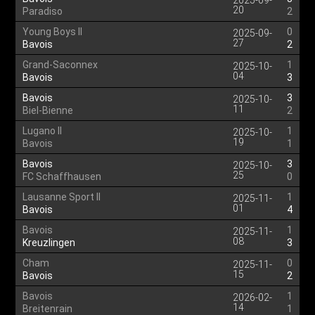
2025-09-
20
Paradiso
2
Young Boys II
0
2025-09-
27
Bavois
2
Grand-Saconnex
1
2025-10-
04
Bavois
3
Bavois
3
2025-10-
11
Biel-Bienne
2
Lugano II
1
2025-10-
19
Bavois
1
Bavois
3
2025-10-
25
FC Schaffhausen
0
Lausanne Sport II
1
2025-11-
01
Bavois
4
Bavois
1
2025-11-
08
Kreuzlingen
3
Cham
0
2025-11-
15
Bavois
2
Bavois
1
2026-02-
14
Breitenrain
1