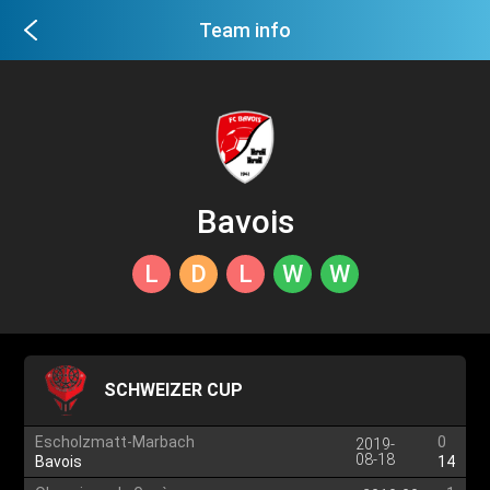
Team info
Bavois
L
D
L
W
W
SCHWEIZER CUP
Escholzmatt-Marbach
0
2019-
08-18
Bavois
14