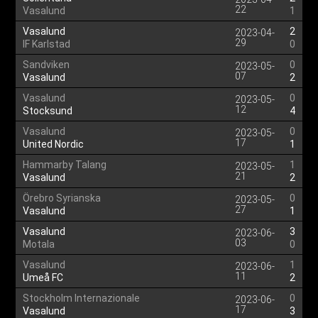
22
Vasalund
1
Vasalund
2
2023-04-
29
IF Karlstad
0
Sandviken
0
2023-05-
07
Vasalund
2
Vasalund
0
2023-05-
12
Stocksund
4
Vasalund
0
2023-05-
17
United Nordic
1
Hammarby Talang
1
2023-05-
21
Vasalund
2
Örebro Syrianska
0
2023-05-
27
Vasalund
1
Vasalund
3
2023-06-
03
Motala
0
Vasalund
1
2023-06-
11
Umeå FC
2
Stockholm Internazionale
0
2023-06-
17
Vasalund
3