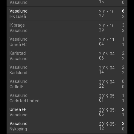
15
Vasalund
0
Vasalund
6
2017-10-
22
IFK Luleå
2
IK brage
3
2017-10-
29
Vasalund
3
Vasalund
1
2017-11-
04
Umeå FC
1
Karlstad
2
2019-04-
06
Vasalund
2
Vasalund
2
2019-04-
14
Karlslund
2
Vasalund
0
2019-04-
22
Gefle IF
0
Vasalund
1
2019-05-
01
Carlstad United
1
Umea FF
3
2019-05-
05
Vasalund
1
Vasalund
3
2019-05-
12
Nyköping
0