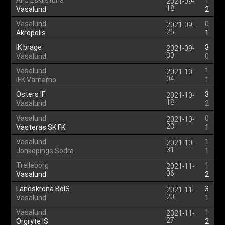
AFC Eskilstuna
1
2021-09-
18
Vasalund
2
Vasalund
0
2021-09-
25
Akropolis
1
IK brage
3
2021-09-
30
Vasalund
0
Vasalund
1
2021-10-
04
IFK Varnamo
1
Osters IF
3
2021-10-
18
Vasalund
2
Vasalund
0
2021-10-
23
Vasteras SK FK
1
Vasalund
1
2021-10-
31
Jonkopings Sodra
1
Trelleborg
1
2021-11-
06
Vasalund
2
Landskrona BoIS
3
2021-11-
20
Vasalund
1
Vasalund
1
2021-11-
27
Orgryte IS
2