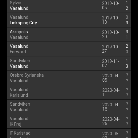
Sylvia
1
2019-10-
05
Vasalund
2
Vasalund
0
2019-10-
13
Linköping City
3
Akropolis
3
2019-10-
20
Vasalund
1
Vasalund
2
2019-10-
27
Forward
0
Sandviken
1
2019-11-
02
Vasalund
3
Örebro Syrianska
?
2020-04-
05
Vasalund
?
Vasalund
?
2020-04-
11
Karlslund
?
Sandviken
?
2020-04-
18
Vasalund
?
Vasalund
?
2020-04-
26
IK Frej
?
IF Karlstad
?
2020-05-