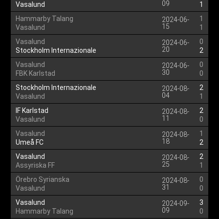
09
Vasalund
1
Hammarby Talang
1
2024-06-
15
Vasalund
1
Vasalund
0
2024-06-
20
Stockholm Internazionale
2
Vasalund
0
2024-06-
30
FBK Karlstad
0
Stockholm Internazionale
2
2024-08-
04
Vasalund
1
IF Karlstad
2
2024-08-
11
Vasalund
0
Vasalund
1
2024-08-
18
Umeå FC
2
Vasalund
2
2024-08-
25
Assyriska FF
1
Örebro Syrianska
0
2024-08-
31
Vasalund
0
Vasalund
3
2024-09-
09
Hammarby Talang
0