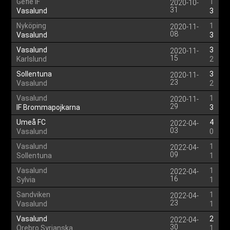
Gefle IF
1
2020-10-
31
Vasalund
3
Nyköping
1
2020-11-
08
Vasalund
3
Vasalund
3
2020-11-
15
Karlslund
2
Sollentuna
3
2020-11-
23
Vasalund
2
Vasalund
1
2020-11-
29
IF Brommapojkarna
3
Umeå FC
4
2022-04-
03
Vasalund
0
Vasalund
1
2022-04-
09
Sollentuna
1
Vasalund
1
2022-04-
16
Sylvia
1
Sandviken
1
2022-04-
23
Vasalund
1
Vasalund
2
2022-04-
30
Örebro Syrianska
1