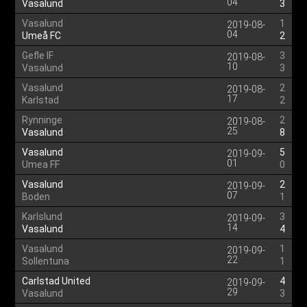
04
Vasalund
3
Vasalund
1
2019-08-
04
Umeå FC
2
Gefle IF
3
2019-08-
10
Vasalund
3
Vasalund
2
2019-08-
17
Karlstad
2
Rynninge
2
2019-08-
25
Vasalund
8
Vasalund
5
2019-09-
01
Umea FF
0
Vasalund
2
2019-09-
07
Boden
1
Karlslund
3
2019-09-
14
Vasalund
4
Vasalund
1
2019-09-
22
Sollentuna
1
Carlstad United
4
2019-09-
29
Vasalund
3