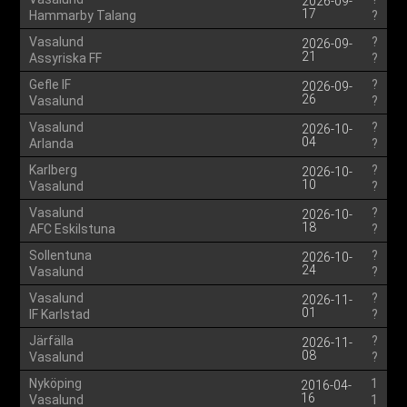
2026-09-
17
Hammarby Talang
?
Vasalund
?
2026-09-
21
Assyriska FF
?
Gefle IF
?
2026-09-
26
Vasalund
?
Vasalund
?
2026-10-
04
Arlanda
?
Karlberg
?
2026-10-
10
Vasalund
?
Vasalund
?
2026-10-
18
AFC Eskilstuna
?
Sollentuna
?
2026-10-
24
Vasalund
?
Vasalund
?
2026-11-
01
IF Karlstad
?
Järfälla
?
2026-11-
08
Vasalund
?
Nyköping
1
2016-04-
16
Vasalund
1