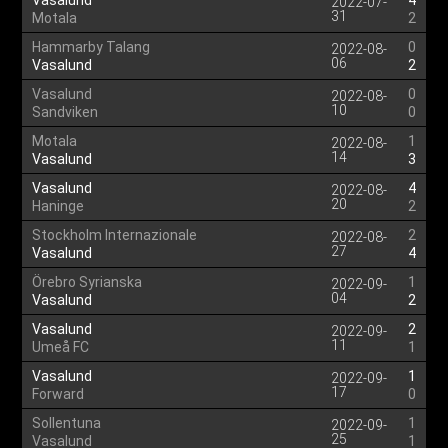
Vasalund
4
2022-07-
31
Motala
2
Hammarby Talang
0
2022-08-
06
Vasalund
2
Vasalund
0
2022-08-
10
Sandviken
0
Motala
1
2022-08-
14
Vasalund
3
Vasalund
4
2022-08-
20
Haninge
2
Stockholm Internazionale
2
2022-08-
27
Vasalund
4
Örebro Syrianska
1
2022-09-
04
Vasalund
2
Vasalund
2
2022-09-
11
Umeå FC
1
Vasalund
1
2022-09-
17
Forward
0
Sollentuna
1
2022-09-
25
Vasalund
1