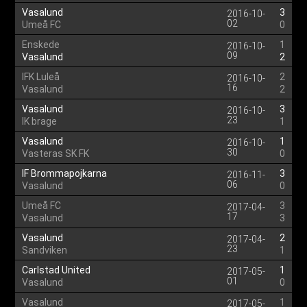
Vasalund
3
2016-10-
02
Umeå FC
0
Enskede
1
2016-10-
09
Vasalund
2
IFK Luleå
2
2016-10-
16
Vasalund
2
Vasalund
3
2016-10-
23
IK brage
1
Vasalund
1
2016-10-
30
Vasteras SK FK
0
IF Brommapojkarna
3
2016-11-
06
Vasalund
0
Umeå FC
3
2017-04-
17
Vasalund
3
Vasalund
2
2017-04-
23
Sandviken
1
Carlstad United
1
2017-05-
01
Vasalund
0
Vasalund
1
2017-05-