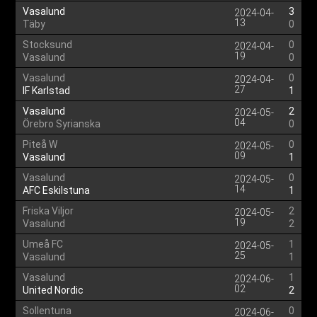
Vasalund
3
2024-04-
13
Täby
0
Stocksund
0
2024-04-
19
Vasalund
0
Vasalund
0
2024-04-
27
IF Karlstad
1
Vasalund
2
2024-05-
04
Örebro Syrianska
0
Piteå W
0
2024-05-
09
Vasalund
1
Vasalund
0
2024-05-
14
AFC Eskilstuna
1
Friska Viljor
2
2024-05-
19
Vasalund
2
Umeå FC
1
2024-05-
25
Vasalund
1
Vasalund
1
2024-06-
02
United Nordic
2
Sollentuna
0
2024-06-