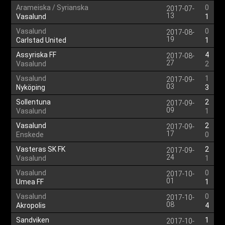
Arameiska / Syrianska
0
2017-07-
13
Vasalund
1
Vasalund
0
2017-08-
19
Carlstad United
1
Assyriska FF
4
2017-08-
27
Vasalund
2
Vasalund
1
2017-09-
03
Nyköping
3
Sollentuna
2
2017-09-
09
Vasalund
1
Vasalund
2
2017-09-
17
Enskede
0
Vasteras SK FK
2
2017-09-
24
Vasalund
1
Vasalund
0
2017-10-
01
Umea FF
1
Vasalund
0
2017-10-
08
Akropolis
4
Sandviken
1
2017-10-