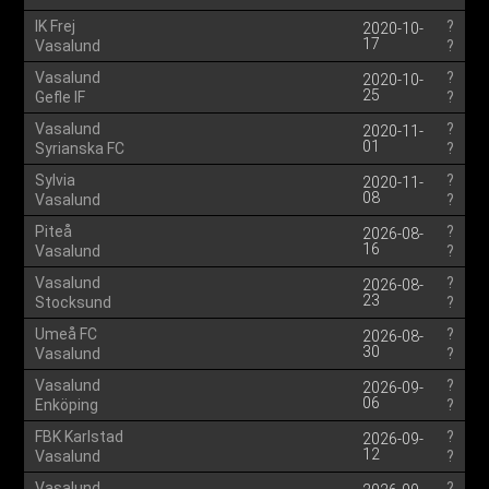
IK Frej
?
2020-10-
17
Vasalund
?
Vasalund
?
2020-10-
25
Gefle IF
?
Vasalund
?
2020-11-
01
Syrianska FC
?
Sylvia
?
2020-11-
08
Vasalund
?
Piteå
?
2026-08-
16
Vasalund
?
Vasalund
?
2026-08-
23
Stocksund
?
Umeå FC
?
2026-08-
30
Vasalund
?
Vasalund
?
2026-09-
06
Enköping
?
FBK Karlstad
?
2026-09-
12
Vasalund
?
Vasalund
?