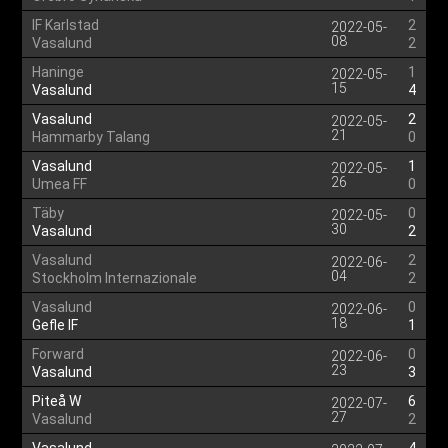
IF Karlstad
2
2022-05-
08
Vasalund
2
Haninge
1
2022-05-
15
Vasalund
4
Vasalund
2
2022-05-
21
Hammarby Talang
0
Vasalund
1
2022-05-
26
Umea FF
0
Täby
0
2022-05-
30
Vasalund
2
Vasalund
2
2022-06-
04
Stockholm Internazionale
2
Vasalund
0
2022-06-
18
Gefle IF
1
Forward
0
2022-06-
23
Vasalund
3
Piteå W
6
2022-07-
27
Vasalund
2