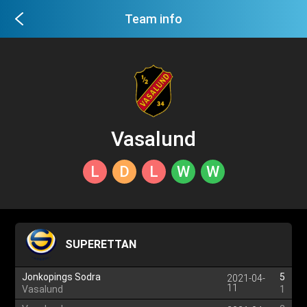
Team info
Vasalund
L
D
L
W
W
SUPERETTAN
Jonkopings Sodra
5
2021-04-
11
Vasalund
1