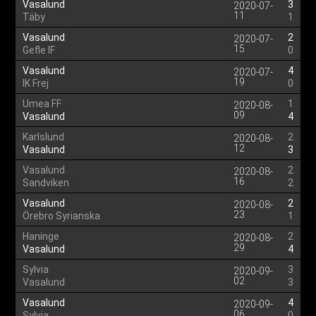
Vasalund
3
2020-07-
11
Täby
1
Vasalund
2
2020-07-
15
Gefle IF
0
Vasalund
4
2020-07-
19
IK Frej
0
Umea FF
1
2020-08-
09
Vasalund
4
Karlslund
2
2020-08-
12
Vasalund
3
Vasalund
2
2020-08-
16
Sandviken
2
Vasalund
2
2020-08-
23
Örebro Syrianska
1
Haninge
2
2020-08-
29
Vasalund
4
Sylvia
3
2020-09-
02
Vasalund
3
Vasalund
4
2020-09-
06
Sylvia
0