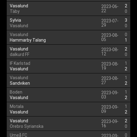
Vasalund
2
2023-06-
22
Täby
0
Sylvia
3
2023-07-
29
Vasalund
0
Vasalund
0
2023-08-
05
Hammarby Talang
1
Vasalund
2
2023-08-
12
dalkurd FF
0
IF Karlstad
1
2023-08-
19
Vasalund
2
Vasalund
1
2023-08-
27
Sandviken
2
Boden
1
2023-09-
03
Vasalund
2
Motala
1
2023-09-
09
Vasalund
2
Vasalund
2
2023-09-
16
Örebro Syrianska
0
Umeå FC
0
2023-09-