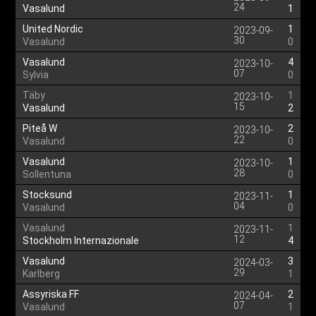
24
Vasalund
1
United Nordic
1
2023-09-
30
Vasalund
0
Vasalund
4
2023-10-
07
Sylvia
0
Täby
1
2023-10-
15
Vasalund
2
Piteå W
2
2023-10-
22
Vasalund
0
Vasalund
1
2023-10-
28
Sollentuna
0
Stocksund
1
2023-11-
04
Vasalund
0
Vasalund
1
2023-11-
12
Stockholm Internazionale
4
Vasalund
3
2024-03-
29
Karlberg
1
Assyriska FF
2
2024-04-
07
Vasalund
1