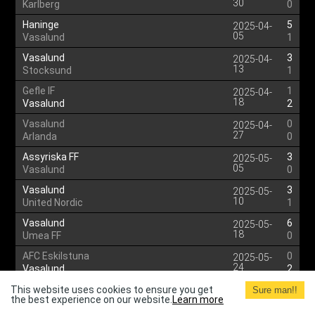
30
Karlberg
0
Haninge
5
2025-04-
05
Vasalund
1
Vasalund
3
2025-04-
13
Stocksund
1
Gefle IF
1
2025-04-
18
Vasalund
2
Vasalund
0
2025-04-
27
Arlanda
0
Assyriska FF
3
2025-05-
05
Vasalund
0
Vasalund
3
2025-05-
10
United Nordic
1
Vasalund
6
2025-05-
18
Umea FF
0
AFC Eskilstuna
0
2025-05-
24
Vasalund
2
Vasalund
4
This website uses cookies to ensure you get
2025-05-
Sure man!!
the best experience on our website.
Learn more
28
Sollentuna
1