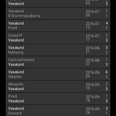
03
Vasalund
3
Vasalund
1
2016-07-
09
IF Brommapojkarna
1
Vasalund
4
2016-07-
13
Piteå
0
Umea FF
2
2016-07-
17
Vasalund
3
Vasalund
3
2016-08-
21
Nyköping
2
Carlstad United
1
2016-08-
27
Vasalund
3
Vasalund
6
2016-09-
04
Sleipner
2
Akropolis
2
2016-09-
10
Vasalund
3
Piteå
1
2016-09-
18
Vasalund
3
Vasalund
3
2016-09-
24
Forward
1