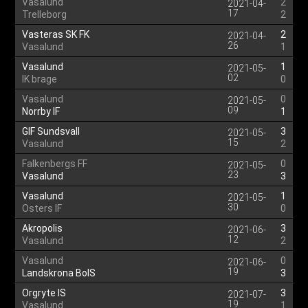
Vasalund
2
2021-04-
17
Trelleborg
2
Vasteras SK FK
2
2021-04-
26
Vasalund
1
Vasalund
1
2021-05-
02
IK brage
0
Vasalund
0
2021-05-
09
Norrby IF
1
GIF Sundsvall
3
2021-05-
15
Vasalund
2
Falkenbergs FF
0
2021-05-
23
Vasalund
3
Vasalund
1
2021-05-
30
Osters IF
0
Akropolis
3
2021-06-
12
Vasalund
2
Vasalund
0
2021-06-
19
Landskrona BoIS
3
Orgryte IS
3
2021-07-
19
Vasalund
1