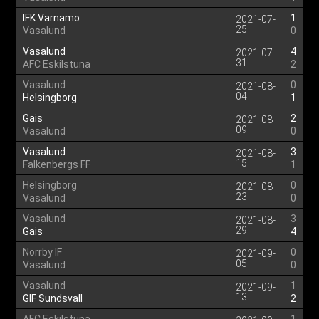
IFK Varnamo
1
2021-07-
25
Vasalund
0
Vasalund
4
2021-07-
31
AFC Eskilstuna
2
Vasalund
0
2021-08-
04
Helsingborg
1
Gais
2
2021-08-
09
Vasalund
0
Vasalund
3
2021-08-
15
Falkenbergs FF
1
Helsingborg
0
2021-08-
23
Vasalund
0
Vasalund
3
2021-08-
29
Gais
4
Norrby IF
0
2021-09-
05
Vasalund
0
Vasalund
1
2021-09-
13
GIF Sundsvall
2