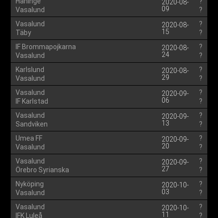
Haninge
?
2020-08-
09
Vasalund
?
Vasalund
?
2020-08-
15
Täby
?
IF Brommapojkarna
?
2020-08-
24
Vasalund
?
Karlslund
?
2020-08-
29
Vasalund
?
Vasalund
?
2020-09-
06
IF Karlstad
?
Vasalund
?
2020-09-
13
Sandviken
?
Umea FF
?
2020-09-
20
Vasalund
?
Vasalund
?
2020-09-
27
Örebro Syrianska
?
Nyköping
?
2020-10-
03
Vasalund
?
Vasalund
?
2020-10-
11
IFK Luleå
?