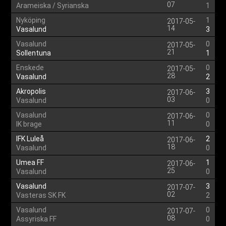
07
Arameiska / Syrianska
1
Nyköping
1
2017-05-
14
Vasalund
3
Vasalund
0
2017-05-
21
Sollentuna
1
Enskede
0
2017-05-
28
Vasalund
2
Akropolis
3
2017-06-
03
Vasalund
0
Vasalund
0
2017-06-
11
IK brage
0
IFK Luleå
2
2017-06-
18
Vasalund
0
Umea FF
1
2017-06-
25
Vasalund
0
Vasalund
3
2017-07-
02
Vasteras SK FK
2
Vasalund
0
2017-07-
08
Assyriska FF
0