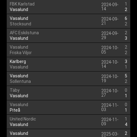
FBK Karlstad
1
2024-09-
14
Vasalund
2
Vasalund
6
2024-09-
21
Stocksund
2
AFC Eskilstuna
2
2024-09-
29
Vasalund
3
Vasalund
2
2024-10-
05
Friska Viljor
2
Karlberg
3
2024-10-
14
Vasalund
1
Vasalund
5
2024-10-
19
Sollentuna
2
Täby
0
2024-10-
27
Vasalund
1
Vasalund
0
2024-11-
03
Piteå
1
United Nordic
1
2024-11-
09
Vasalund
4
Vasalund
2
2025-03-