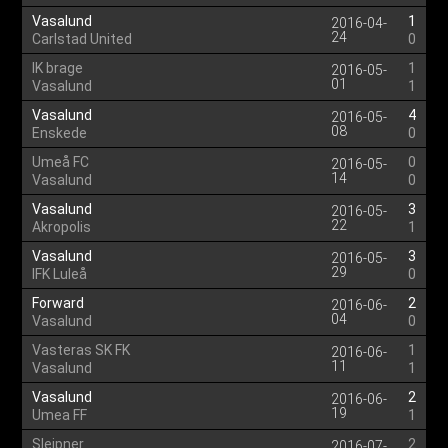
Vasalund
1
2016-04-
24
Carlstad United
0
IK brage
1
2016-05-
01
Vasalund
1
Vasalund
4
2016-05-
08
Enskede
0
Umeå FC
0
2016-05-
14
Vasalund
0
Vasalund
3
2016-05-
22
Akropolis
1
Vasalund
3
2016-05-
29
IFK Luleå
0
Forward
2
2016-06-
04
Vasalund
0
Vasteras SK FK
1
2016-06-
11
Vasalund
1
Vasalund
2
2016-06-
19
Umea FF
1
Sleipner
2
2016-07-