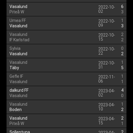
Vasalund
6
2022-10-
02
Piteå W
3
Umea FF
1
2022-10-
09
Vasalund
3
Vasalund
2
2022-10-
15
IF Karlstad
2
Sylvia
0
2022-10-
22
Vasalund
2
Vasalund
1
2022-10-
31
Täby
5
Gefle IF
1
2022-11-
06
Vasalund
1
dalkurd FF
4
2023-04-
02
Vasalund
0
Vasalund
1
2023-04-
10
Boden
2
Vasalund
2
2023-04-
15
Piteå W
1
Sollentuna
2
2023-04-