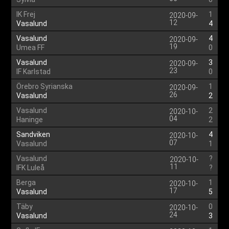
IK Frej
1
2020-09-
12
Vasalund
4
Vasalund
4
2020-09-
19
Umea FF
0
Vasalund
3
2020-09-
23
IF Karlstad
0
Örebro Syrianska
1
2020-09-
26
Vasalund
2
Vasalund
2
2020-10-
04
Haninge
2
Sandviken
4
2020-10-
07
Vasalund
1
Vasalund
?
2020-10-
11
IFK Luleå
?
Berga
1
2020-10-
17
Vasalund
5
Täby
0
2020-10-
24
Vasalund
3