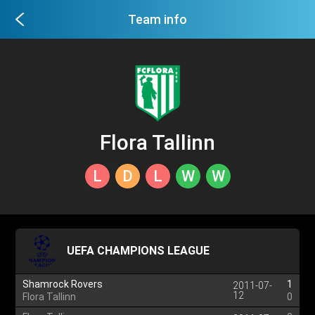
Team info
Flora Tallinn
L
D
L
W
W
UEFA CHAMPIONS LEAGUE
Shamrock Rovers
1
2011-07-
12
Flora Tallinn
0