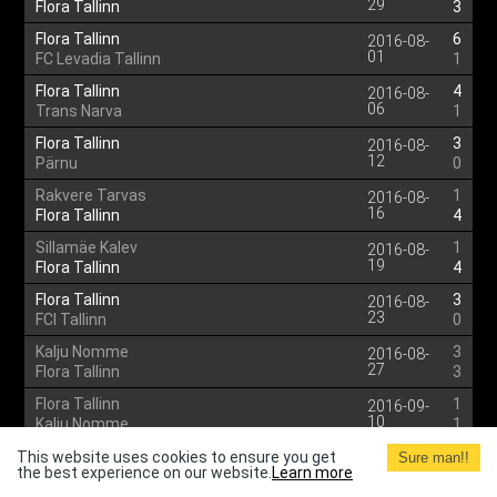
29
Flora Tallinn
3
Flora Tallinn
6
2016-08-
01
FC Levadia Tallinn
1
Flora Tallinn
4
2016-08-
06
Trans Narva
1
Flora Tallinn
3
2016-08-
12
Pärnu
0
Rakvere Tarvas
1
2016-08-
16
Flora Tallinn
4
Sillamäe Kalev
1
2016-08-
19
Flora Tallinn
4
Flora Tallinn
3
2016-08-
23
FCI Tallinn
0
Kalju Nomme
3
2016-08-
27
Flora Tallinn
3
Flora Tallinn
1
2016-09-
10
Kalju Nomme
1
Flora Tallinn
2
This website uses cookies to ensure you get
2016-09-
Sure man!!
the best experience on our website.
Learn more
13
FCI Tallinn
1