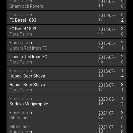
Flora Tallinn
0
2011-07-
19
Shamrock Rovers
0
Flora Tallinn
0
2012-07-
17
FC Basel 1893
2
FC Basel 1893
3
2012-07-
24
Flora Tallinn
0
Flora Tallinn
2
2016-06-
28
Lincoln Red Imps FC
1
Lincoln Red Imps FC
2
2016-07-
06
Flora Tallinn
0
Flora Tallinn
1
2018-07-
10
Hapoel Beer Sheva
4
Hapoel Beer Sheva
3
2018-07-
17
Flora Tallinn
1
Flora Tallinn
1
2020-08-
19
Suduva Marijampole
2
Flora Tallinn
2
2021-07-
06
Hibernians
0
Hibernians
0
2021-07-
13
Flora Tallinn
3