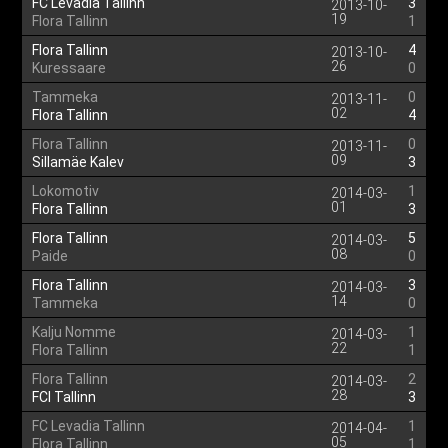
FC Levadia Tallinn
3
2013-10-
19
Flora Tallinn
1
Flora Tallinn
4
2013-10-
26
Kuressaare
0
Tammeka
0
2013-11-
02
Flora Tallinn
4
Flora Tallinn
0
2013-11-
09
Sillamäe Kalev
3
Lokomotiv
1
2014-03-
01
Flora Tallinn
3
Flora Tallinn
5
2014-03-
08
Paide
0
Flora Tallinn
3
2014-03-
14
Tammeka
0
Kalju Nomme
1
2014-03-
22
Flora Tallinn
1
Flora Tallinn
2
2014-03-
28
FCI Tallinn
3
FC Levadia Tallinn
1
2014-04-
05
Flora Tallinn
1