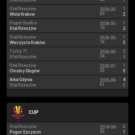
Stal Rzeszów
1
Stal Rzeszów
1
2026-05-
03
Wisla Krakow
2
Pogoń Siedlce
1
2026-05-
10
Stal Rzeszów
2
Stal Rzeszów
1
2026-05-
16
Wieczysta Kraków
5
Tychy 71
3
2026-05-
24
Stal Rzeszów
3
Stal Rzeszów
1
2026-07-
25
Chrobry Głogów
5
Arka Gdynia
4
2026-08-
01
Stal Rzeszów
0
CUP
Stal Rzeszów
0
2019-09-
25
Pogon Szczecin
1