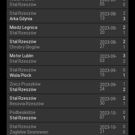
05
Stal Rzeszów
0
Stal Rzeszów
2
2023-08-
13
Arka Gdynia
3
Miedz Legnica
2
2023-08-
20
Stal Rzeszów
1
Stal Rzeszów
2
2023-08-
27
Chrobry Głogów
1
Motor Lublin
3
2023-09-
03
Stal Rzeszów
2
Stal Rzeszów
0
2023-09-
15
Wisla Plock
1
Znicz Pruszków
1
2023-09-
24
Stal Rzeszów
2
Stal Rzeszów
2
2023-09-
30
Resovia Rzeszów
1
Podbeskidzie
0
2023-10-
07
Stal Rzeszów
1
Stal Rzeszów
0
2023-10-
21
Zaglebie Sosnowiec
0