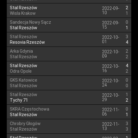
Stal Rzeszów
2
2022-09-
10
Wisla Krakow
1
Sandecja Nowy Sącz
0
2022-09-
15
Stal Rzeszów
1
Stal Rzeszów
3
2022-10-
01
Resovia Rzeszów
4
Arka Gdynia
2
2022-10-
09
Stal Rzeszów
2
Stal Rzeszów
4
2022-10-
16
Odra Opole
2
GKS Katowice
0
2022-10-
24
Stal Rzeszów
0
Stal Rzeszów
1
2022-10-
29
Tychy 71
2
SKRA Częstochowa
0
2022-11-
06
Stal Rzeszów
1
Chrobry Głogów
3
2022-11-
13
Stal Rzeszów
3