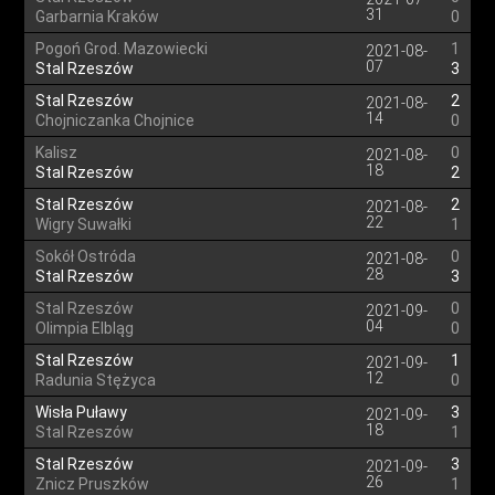
31
Garbarnia Kraków
0
Pogoń Grod. Mazowiecki
1
2021-08-
07
Stal Rzeszów
3
Stal Rzeszów
2
2021-08-
14
Chojniczanka Chojnice
0
Kalisz
0
2021-08-
18
Stal Rzeszów
2
Stal Rzeszów
2
2021-08-
22
Wigry Suwałki
1
Sokół Ostróda
0
2021-08-
28
Stal Rzeszów
3
Stal Rzeszów
0
2021-09-
04
Olimpia Elbląg
0
Stal Rzeszów
1
2021-09-
12
Radunia Stężyca
0
Wisła Puławy
3
2021-09-
18
Stal Rzeszów
1
Stal Rzeszów
3
2021-09-
26
Znicz Pruszków
1