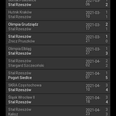
Górnik Polkowice
1
2021-03-
06
Stal Rzeszów
2
Hutnik Kraków
1
2021-03-
10
Stal Rzeszów
1
Olimpia Grudziądz
2
2021-03-
17
Stal Rzeszów
1
Stal Rzeszów
1
2021-03-
21
Znicz Pruszków
0
Olimpia Elbląg
1
2021-03-
27
Stal Rzeszów
3
Stal Rzeszów
2
2021-04-
02
Stargard Szczeciński
2
Stal Rzeszów
1
2021-04-
07
Pogoń Siedlce
5
SKRA Częstochowa
3
2021-04-
10
Stal Rzeszów
4
Śląsk Wrocław II
3
2021-04-
18
Stal Rzeszów
4
Stal Rzeszów
3
2021-04-
23
Kalisz
3