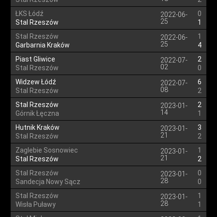
ŁKS Łódź
0
2022-06-
25
Stal Rzeszów
1
Stal Rzeszów
1
2022-06-
25
Garbarnia Kraków
4
Piast Gliwice
2
2022-07-
02
Stal Rzeszów
0
Widzew Łódź
6
2022-07-
08
Stal Rzeszów
2
Stal Rzeszów
2
2023-01-
14
Górnik Łęczna
1
Hutnik Kraków
3
2023-01-
21
Stal Rzeszów
2
Zaglebie Sosnowiec
1
2023-01-
21
Stal Rzeszów
2
Stal Rzeszów
0
2023-01-
28
Sandecja Nowy Sącz
0
Stal Rzeszów
1
2023-01-
28
Wisła Puławy
1