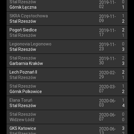
Stal Rzeszów
0
2019-11-
02
Górnik Łęczna
1
SKRA Częstochowa
1
2019-11-
09
Stal Rzeszów
2
Pogoń Siedlce
2
2019-11-
17
Stal Rzeszów
1
Legionovia Legionowo
0
2019-11-
23
Stal Rzeszów
3
Stal Rzeszów
2
2019-11-
30
Garbarnia Kraków
3
Lech Poznań II
2
2020-02-
29
Stal Rzeszów
1
Stal Rzeszów
1
2020-03-
07
Górnik Polkowice
2
Elana Toruń
1
2020-06-
03
Stal Rzeszów
4
Stal Rzeszów
0
2020-06-
07
Widzew Łódź
0
GKS Katowice
3
2020-06-
13
Stal Rzeszów
2