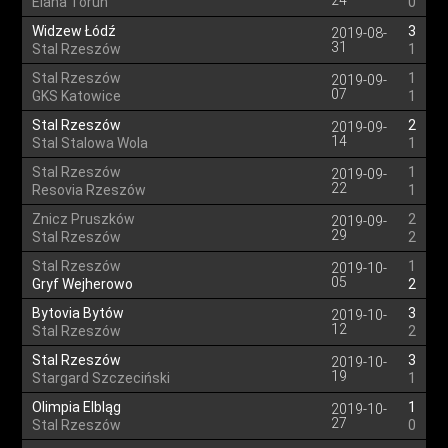
24
Elana Toruń
0
Widzew Łódź
3
2019-08-
31
Stal Rzeszów
1
Stal Rzeszów
1
2019-09-
07
GKS Katowice
1
Stal Rzeszów
2
2019-09-
14
Stal Stalowa Wola
1
Stal Rzeszów
1
2019-09-
22
Resovia Rzeszów
1
Znicz Pruszków
2
2019-09-
29
Stal Rzeszów
2
Stal Rzeszów
1
2019-10-
05
Gryf Wejherowo
2
Bytovia Bytów
3
2019-10-
12
Stal Rzeszów
2
Stal Rzeszów
3
2019-10-
19
Stargard Szczeciński
1
Olimpia Elbląg
1
2019-10-
27
Stal Rzeszów
0