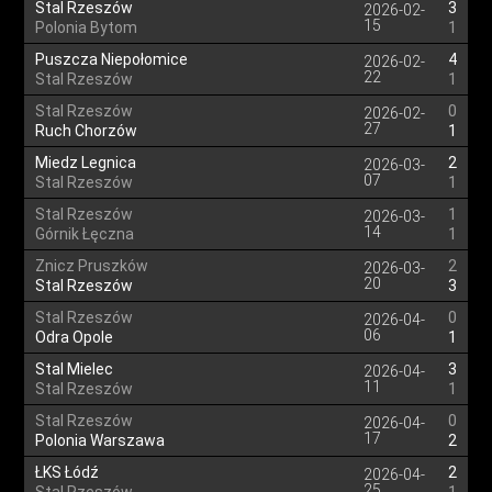
Stal Rzeszów
3
2026-02-
15
Polonia Bytom
1
Puszcza Niepołomice
4
2026-02-
22
Stal Rzeszów
1
Stal Rzeszów
0
2026-02-
27
Ruch Chorzów
1
Miedz Legnica
2
2026-03-
07
Stal Rzeszów
1
Stal Rzeszów
1
2026-03-
14
Górnik Łęczna
1
Znicz Pruszków
2
2026-03-
20
Stal Rzeszów
3
Stal Rzeszów
0
2026-04-
06
Odra Opole
1
Stal Mielec
3
2026-04-
11
Stal Rzeszów
1
Stal Rzeszów
0
2026-04-
17
Polonia Warszawa
2
ŁKS Łódź
2
2026-04-
25