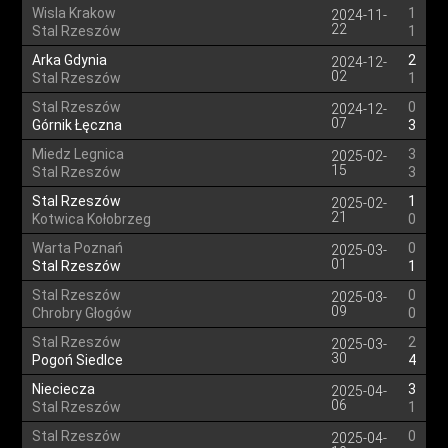
Wisla Krakow
1
2024-11-
22
Stal Rzeszów
1
Arka Gdynia
2
2024-12-
02
Stal Rzeszów
1
Stal Rzeszów
0
2024-12-
07
Górnik Łęczna
3
Miedz Legnica
3
2025-02-
15
Stal Rzeszów
3
Stal Rzeszów
1
2025-02-
21
Kotwica Kołobrzeg
0
Warta Poznań
0
2025-03-
01
Stal Rzeszów
1
Stal Rzeszów
0
2025-03-
09
Chrobry Głogów
0
Stal Rzeszów
2
2025-03-
30
Pogoń Siedlce
4
Nieciecza
3
2025-04-
06
Stal Rzeszów
1
Stal Rzeszów
0
2025-04-