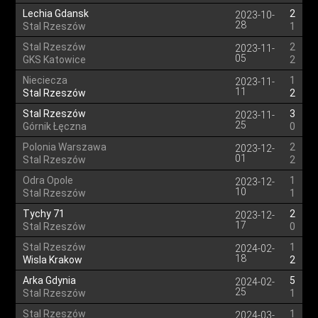
Lechia Gdansk
2
2023-10-
28
Stal Rzeszów
1
Stal Rzeszów
2
2023-11-
05
GKS Katowice
2
Nieciecza
1
2023-11-
11
Stal Rzeszów
2
Stal Rzeszów
3
2023-11-
25
Górnik Łęczna
0
Polonia Warszawa
2
2023-12-
01
Stal Rzeszów
2
Odra Opole
1
2023-12-
10
Stal Rzeszów
1
Tychy 71
2
2023-12-
17
Stal Rzeszów
0
Stal Rzeszów
1
2024-02-
18
Wisla Krakow
2
Arka Gdynia
5
2024-02-
25
Stal Rzeszów
1
Stal Rzeszów
1
2024-03-