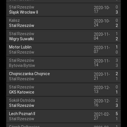
Stal Rzeszów
0
2020-10-
17
Śląsk Wrocław II
3
Kalisz
0
2020-10-
24
Stal Rzeszów
2
Stal Rzeszów
1
2020-11-
04
Wigry Suwałki
2
Motor Lublin
1
2020-11-
07
Stal Rzeszów
0
Stal Rzeszów
3
2020-11-
14
Bytovia Bytów
3
Chojniczanka Chojnice
2
2020-11-
21
Stal Rzeszów
1
Stal Rzeszów
0
2020-12-
13
GKS Katowice
1
Sokół Ostróda
2
2020-12-
16
Stal Rzeszów
3
Lech Poznań II
5
2021-02-
27
Stal Rzeszów
1