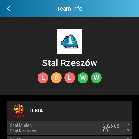
Team info
Stal Rzeszów
L
D
L
W
W
I LIGA
Stal Mielec
?
2026-08-
08
Stal Rzeszów
?