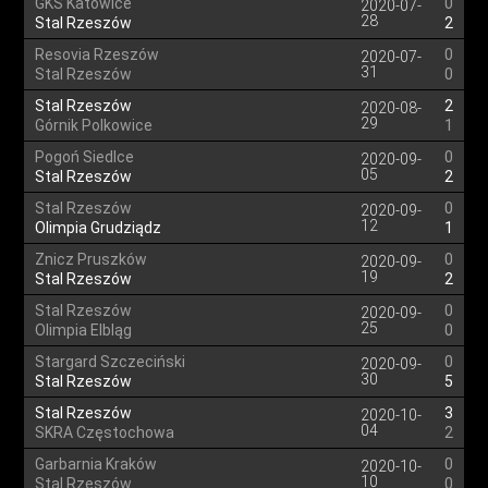
GKS Katowice
0
2020-07-
28
Stal Rzeszów
2
Resovia Rzeszów
0
2020-07-
31
Stal Rzeszów
0
Stal Rzeszów
2
2020-08-
29
Górnik Polkowice
1
Pogoń Siedlce
0
2020-09-
05
Stal Rzeszów
2
Stal Rzeszów
0
2020-09-
12
Olimpia Grudziądz
1
Znicz Pruszków
0
2020-09-
19
Stal Rzeszów
2
Stal Rzeszów
0
2020-09-
25
Olimpia Elbląg
0
Stargard Szczeciński
0
2020-09-
30
Stal Rzeszów
5
Stal Rzeszów
3
2020-10-
04
SKRA Częstochowa
2
Garbarnia Kraków
0
2020-10-
10
Stal Rzeszów
0