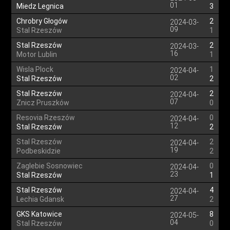
01
Miedz Legnica
3
Chrobry Głogów
2
2024-03-
09
Stal Rzeszów
1
Stal Rzeszów
2
2024-03-
16
Motor Lublin
1
Wisla Plock
1
2024-04-
02
Stal Rzeszów
2
Stal Rzeszów
2
2024-04-
07
Znicz Pruszków
0
Resovia Rzeszów
0
2024-04-
12
Stal Rzeszów
2
Stal Rzeszów
2
2024-04-
19
Podbeskidzie
2
Zaglebie Sosnowiec
0
2024-04-
23
Stal Rzeszów
1
Stal Rzeszów
4
2024-04-
27
Lechia Gdansk
2
GKS Katowice
8
2024-05-
04
Stal Rzeszów
0