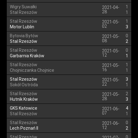
Wigry Suwałki
1
2021-04-
28
Stal Rzeszów
1
Stal Rzeszów
1
2021-05-
02
Motor Lublin
3
Bytovia Bytów
0
2021-05-
08
Stal Rzeszów
2
Stal Rzeszów
0
2021-05-
12
Garbarnia Kraków
1
Stal Rzeszów
1
2021-05-
16
Chojniczanka Chojnice
1
Stal Rzeszów
3
2021-05-
22
Sokół Ostróda
1
Stal Rzeszów
2
2021-05-
28
Hutnik Kraków
3
GKS Katowice
4
2021-06-
07
Stal Rzeszów
1
Stal Rzeszów
0
2021-06-
12
Lech Poznań II
2
Stal Rzeszów
0
2021-07-