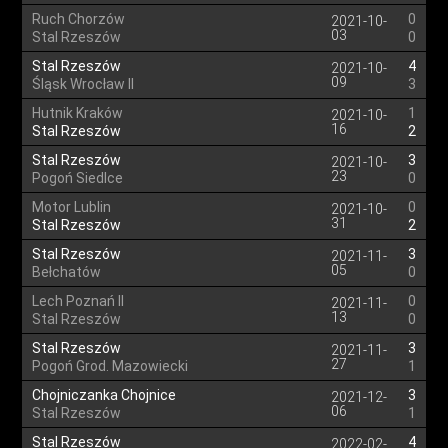
Ruch Chorzów
0
2021-10-
03
Stal Rzeszów
0
Stal Rzeszów
4
2021-10-
09
Śląsk Wrocław II
3
Hutnik Kraków
1
2021-10-
16
Stal Rzeszów
2
Stal Rzeszów
3
2021-10-
23
Pogoń Siedlce
0
Motor Lublin
0
2021-10-
31
Stal Rzeszów
2
Stal Rzeszów
3
2021-11-
05
Bełchatów
0
Lech Poznań II
0
2021-11-
13
Stal Rzeszów
0
Stal Rzeszów
3
2021-11-
27
Pogoń Grod. Mazowiecki
1
Chojniczanka Chojnice
3
2021-12-
06
Stal Rzeszów
1
Stal Rzeszów
4
2022-02-