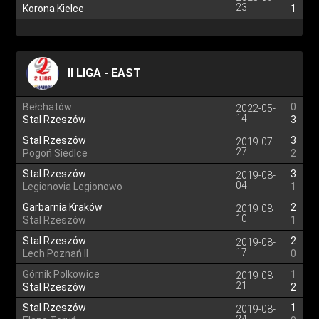
23
Korona Kielce
1
II LIGA - EAST
Bełchatów
0
2022-05-
14
Stal Rzeszów
3
Stal Rzeszów
3
2019-07-
27
Pogoń Siedlce
2
Stal Rzeszów
3
2019-08-
04
Legionovia Legionowo
1
Garbarnia Kraków
2
2019-08-
10
Stal Rzeszów
1
Stal Rzeszów
2
2019-08-
17
Lech Poznań II
0
Górnik Polkowice
1
2019-08-
21
Stal Rzeszów
2
Stal Rzeszów
1
2019-08-