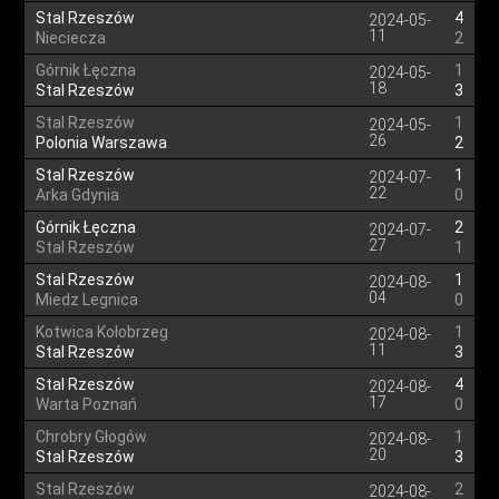
Stal Rzeszów
4
2024-05-
11
Nieciecza
2
Górnik Łęczna
1
2024-05-
18
Stal Rzeszów
3
Stal Rzeszów
1
2024-05-
26
Polonia Warszawa
2
Stal Rzeszów
1
2024-07-
22
Arka Gdynia
0
Górnik Łęczna
2
2024-07-
27
Stal Rzeszów
1
Stal Rzeszów
1
2024-08-
04
Miedz Legnica
0
Kotwica Kołobrzeg
1
2024-08-
11
Stal Rzeszów
3
Stal Rzeszów
4
2024-08-
17
Warta Poznań
0
Chrobry Głogów
1
2024-08-
20
Stal Rzeszów
3
Stal Rzeszów
2
2024-08-