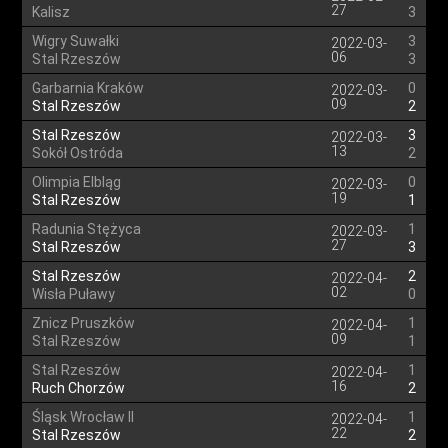
27
Kalisz
3
Wigry Suwałki
3
2022-03-
06
Stal Rzeszów
3
Garbarnia Kraków
0
2022-03-
09
Stal Rzeszów
2
Stal Rzeszów
3
2022-03-
13
Sokół Ostróda
2
Olimpia Elbląg
0
2022-03-
19
Stal Rzeszów
1
Radunia Stężyca
1
2022-03-
27
Stal Rzeszów
3
Stal Rzeszów
2
2022-04-
02
Wisła Puławy
0
Znicz Pruszków
1
2022-04-
09
Stal Rzeszów
1
Stal Rzeszów
1
2022-04-
16
Ruch Chorzów
2
Śląsk Wrocław II
1
2022-04-
22
Stal Rzeszów
2