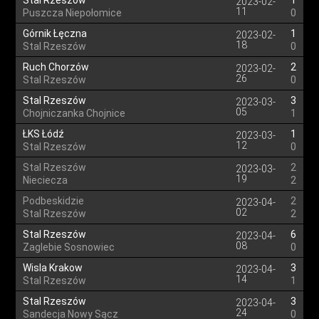
Stal Rzeszów
1
2023-02-
11
Puszcza Niepołomice
0
Górnik Łęczna
1
2023-02-
18
Stal Rzeszów
0
Ruch Chorzów
2
2023-02-
26
Stal Rzeszów
0
Stal Rzeszów
3
2023-03-
05
Chojniczanka Chojnice
1
ŁKS Łódź
1
2023-03-
12
Stal Rzeszów
0
Stal Rzeszów
2
2023-03-
19
Nieciecza
2
Podbeskidzie
2
2023-04-
02
Stal Rzeszów
2
Stal Rzeszów
6
2023-04-
08
Zaglebie Sosnowiec
0
Wisla Krakow
3
2023-04-
14
Stal Rzeszów
1
Stal Rzeszów
3
2023-04-
24
Sandecja Nowy Sącz
0