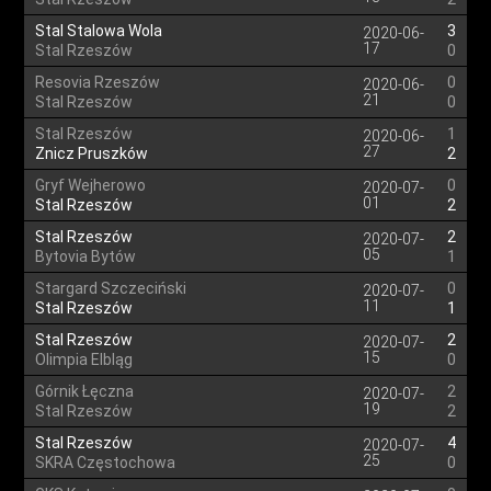
Stal Stalowa Wola
3
2020-06-
17
Stal Rzeszów
0
Resovia Rzeszów
0
2020-06-
21
Stal Rzeszów
0
Stal Rzeszów
1
2020-06-
27
Znicz Pruszków
2
Gryf Wejherowo
0
2020-07-
01
Stal Rzeszów
2
Stal Rzeszów
2
2020-07-
05
Bytovia Bytów
1
Stargard Szczeciński
0
2020-07-
11
Stal Rzeszów
1
Stal Rzeszów
2
2020-07-
15
Olimpia Elbląg
0
Górnik Łęczna
2
2020-07-
19
Stal Rzeszów
2
Stal Rzeszów
4
2020-07-
25
SKRA Częstochowa
0