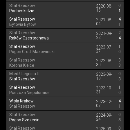
Stal Rzeszów
0
2020-08-
15
Podbeskidzie
1
Stal Rzeszów
4
2021-08-
04
Bytovia Bytów
1
Stal Rzeszów
2
2021-09-
22
Raków Częstochowa
4
Stal Rzeszów
1
2022-07-
27
Pogoń Grod. Mazowiecki
0
Stal Rzeszów
3
2022-08-
30
Korona Kielce
3
Miedź Legnica II
0
2023-09-
19
Stal Rzeszów
3
Stal Rzeszów
1
2023-10-
31
Puszcza Niepołomice
0
Wisla Krakow
4
2023-12-
07
Stal Rzeszów
1
Stal Rzeszów
0
2024-09-
24
Pogon Szczecin
3
Stal Rzeszów
0
2025-09-