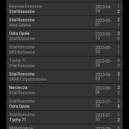
Resovia Rzeszów
1
2023-04-
29
Stal Rzeszów
2
Stal Rzeszów
2
2023-05-
07
Arka Gdynia
1
Odra Opole
2
2023-05-
13
Stal Rzeszów
0
Stal Rzeszów
1
2023-05-
20
GKS Katowice
1
Tychy 71
0
2023-05-
28
Stal Rzeszów
0
Stal Rzeszów
2
2023-06-
03
SKRA Częstochowa
1
Nieciecza
2
2023-06-
06
Stal Rzeszów
0
Stal Rzeszów
2
2023-07-
24
Odra Opole
5
Stal Rzeszów
1
2023-07-
30
Tychy 71
2
Wisla Krakow
0
2023-08-