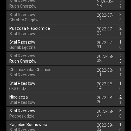
Stal Rzeszów
?
2026-02-
28
Ruch Chorzów
?
Stal Rzeszów
3
2022-07-
17
Chrobry Głogów
3
Puszcza Niepołomice
2
2022-07-
23
Stal Rzeszów
1
Stal Rzeszów
1
2022-07-
31
Górnik Łęczna
0
Stal Rzeszów
2
2022-08-
08
Ruch Chorzów
3
Chojniczanka Chojnice
1
2022-08-
11
Stal Rzeszów
1
Stal Rzeszów
1
2022-08-
14
ŁKS Łódź
0
Nieciecza
2
2022-08-
20
Stal Rzeszów
1
Stal Rzeszów
5
2022-08-
27
Podbeskidzie
0
Zaglebie Sosnowiec
1
2022-09-
02
Stal Rzeszów
0