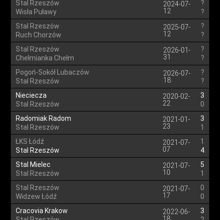
Stal Rzeszów
?
2024-07-
12
Wisła Puławy
?
Stal Rzeszów
?
2025-07-
12
Ruch Chorzów
?
Stal Rzeszów
?
2026-01-
31
Chełmianka Chełm
?
Pogoń-Sokół Lubaczów
?
2026-07-
18
Stal Rzeszów
?
Nieciecza
3
2020-02-
22
Stal Rzeszów
0
Radomiak Radom
3
2021-01-
23
Stal Rzeszów
1
ŁKS Łódź
1
2021-07-
07
Stal Rzeszów
4
Stal Mielec
5
2021-07-
10
Stal Rzeszów
1
Stal Rzeszów
0
2021-07-
17
Widzew Łódź
0
Cracovia Krakow
3
2022-06-
18
Stal Rzeszów
2