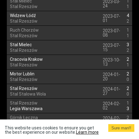
Stal Mielec
1
2023-03-
24
Stal Rzeszów
1
Widzew Łódź
4
2023-07-
01
Stal Rzeszów
2
Ruch Chorzów
1
2023-07-
08
Stal Rzeszów
1
Stal Mielec
3
2023-07-
15
Stal Rzeszów
2
Cracovia Krakow
2
2023-10-
13
Stal Rzeszów
1
Motor Lublin
2
2024-01-
20
Stal Rzeszów
0
Stal Rzeszów
2
2024-01-
27
Stal Stalowa Wola
0
Stal Rzeszów
1
2024-02-
02
Legia Warszawa
3
Górnik Łęczna
2
2024-02-
03
Stal Rzeszów
3
This website uses cookies to ensure you get
Sure man!!
the best experience on our website.
Stal Rzeszów
Learn more
2
2024-02-
09
Nieciecza
3