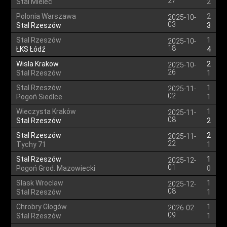
27
Stal Mielec
2
Polonia Warszawa
2
2025-10-
03
Stal Rzeszów
3
Stal Rzeszów
1
2025-10-
18
ŁKS Łódź
4
Wisla Krakow
2
2025-10-
26
Stal Rzeszów
1
Stal Rzeszów
1
2025-11-
02
Pogoń Siedlce
1
Wieczysta Kraków
1
2025-11-
08
Stal Rzeszów
2
Stal Rzeszów
2
2025-11-
22
Tychy 71
1
Stal Rzeszów
1
2025-12-
01
Pogoń Grod. Mazowiecki
0
Slask Wroclaw
1
2025-12-
08
Stal Rzeszów
1
Chrobry Głogów
1
2026-02-
09
Stal Rzeszów
1