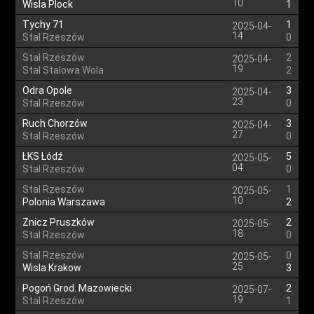
10
Wisla Plock
1
Tychy 71
1
2025-04-
14
Stal Rzeszów
0
Stal Rzeszów
2
2025-04-
19
Stal Stalowa Wola
2
Odra Opole
3
2025-04-
23
Stal Rzeszów
0
Ruch Chorzów
3
2025-04-
27
Stal Rzeszów
0
ŁKS Łódź
5
2025-05-
04
Stal Rzeszów
0
Stal Rzeszów
1
2025-05-
10
Polonia Warszawa
2
Znicz Pruszków
2
2025-05-
18
Stal Rzeszów
0
Stal Rzeszów
0
2025-05-
25
Wisla Krakow
3
Pogoń Grod. Mazowiecki
2
2025-07-
19
Stal Rzeszów
1