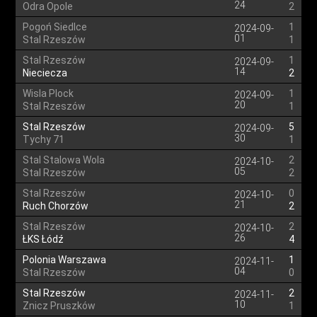
24
Odra Opole
2
Pogoń Siedlce
1
2024-09-
01
Stal Rzeszów
1
Stal Rzeszów
1
2024-09-
14
Nieciecza
2
Wisla Plock
1
2024-09-
20
Stal Rzeszów
1
Stal Rzeszów
5
2024-09-
30
Tychy 71
1
Stal Stalowa Wola
2
2024-10-
05
Stal Rzeszów
2
Stal Rzeszów
0
2024-10-
21
Ruch Chorzów
2
Stal Rzeszów
2
2024-10-
26
ŁKS Łódź
4
Polonia Warszawa
1
2024-11-
04
Stal Rzeszów
0
Stal Rzeszów
2
2024-11-
10
Znicz Pruszków
1