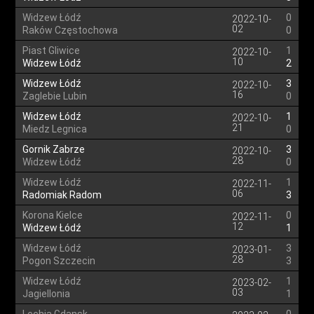
Widzew Łódź
0
2022-10-
02
Raków Częstochowa
0
Piast Gliwice
1
2022-10-
10
Widzew Łódź
2
Widzew Łódź
3
2022-10-
16
Zaglebie Lubin
0
Widzew Łódź
1
2022-10-
21
Miedz Legnica
0
Gornik Zabrze
3
2022-10-
28
Widzew Łódź
0
Widzew Łódź
1
2022-11-
06
Radomiak Radom
3
Korona Kielce
0
2022-11-
12
Widzew Łódź
1
Widzew Łódź
3
2023-01-
28
Pogon Szczecin
3
Widzew Łódź
1
2023-02-
03
Jagiellonia
1