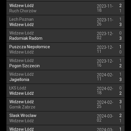
Widzew Łódź
2
2023-11-
18
Ruch Chorzów
1
Lech Poznan
1
2023-11-
26
Widzew Łódź
3
Widzew Łódź
0
2023-12-
02
Radomiak Radom
3
Puszcza Niepołomice
1
2023-12-
11
Widzew Łódź
0
Widzew Łódź
1
2023-12-
16
Pogon Szczecin
2
Widzew Łódź
1
2024-02-
11
Jagiellonia
3
ŁKS Łódź
0
2024-02-
18
Widzew Łódź
2
Widzew Łódź
3
2024-02-
25
Gornik Zabrze
1
Slask Wroclaw
2
2024-03-
02
Widzew Łódź
1
Widzew Łódź
1
2024-03-