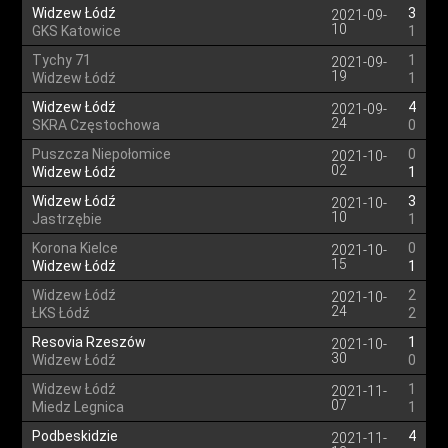
Widzew Łódź
3
2021-09-
10
GKS Katowice
1
Tychy 71
1
2021-09-
19
Widzew Łódź
1
Widzew Łódź
4
2021-09-
24
SKRA Częstochowa
0
Puszcza Niepołomice
0
2021-10-
02
Widzew Łódź
1
Widzew Łódź
3
2021-10-
10
Jastrzębie
1
Korona Kielce
0
2021-10-
15
Widzew Łódź
1
Widzew Łódź
2
2021-10-
24
ŁKS Łódź
2
Resovia Rzeszów
1
2021-10-
30
Widzew Łódź
0
Widzew Łódź
1
2021-11-
07
Miedz Legnica
1
Podbeskidzie
4
2021-11-