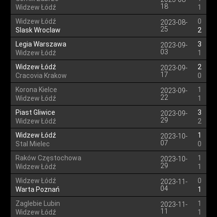
18
Widzew Łódź
1
Widzew Łódź
0
2023-08-
25
Slask Wroclaw
2
Legia Warszawa
3
2023-09-
03
Widzew Łódź
1
Widzew Łódź
2
2023-09-
17
Cracovia Krakow
0
Korona Kielce
1
2023-09-
22
Widzew Łódź
1
Piast Gliwice
3
2023-09-
29
Widzew Łódź
2
Widzew Łódź
1
2023-10-
07
Stal Mielec
0
Raków Częstochowa
1
2023-10-
29
Widzew Łódź
1
Widzew Łódź
0
2023-11-
04
Warta Poznań
1
Zaglebie Lubin
1
2023-11-
11
Widzew Łódź
1