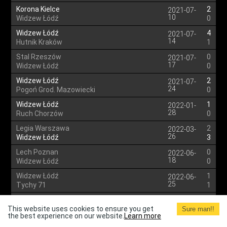
Korona Kielce
2
2021-07-
10
Widzew Łódź
0
Widzew Łódź
4
2021-07-
14
Hutnik Kraków
1
Stal Rzeszów
0
2021-07-
17
Widzew Łódź
0
Widzew Łódź
2
2021-07-
24
Pogoń Grod. Mazowiecki
0
Widzew Łódź
1
2022-01-
28
Ruch Chorzów
0
Legia Warszawa
2
2022-03-
26
Widzew Łódź
3
Lech Poznan
0
2022-06-
18
Widzew Łódź
0
Widzew Łódź
1
2022-06-
25
Tychy 71
1
Widzew Łódź
1
2022-07-
01
This website uses cookies to ensure you get
Sandecja Nowy Sącz
3
Sure man!!
the best experience on our website.
Learn more
Widzew Łódź
1
2022-07-