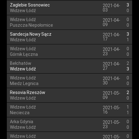
Zaglebie Sosnowiec
3
2021-04-
03
Widzew Łódź
0
Widzew Łódź
0
2021-04-
09
Puszcza Niepołomice
0
Sandecja Nowy Sącz
3
2021-04-
17
Widzew Łódź
1
Widzew Łódź
0
2021-04-
23
Górnik Łęczna
0
Bełchatów
2
2021-04-
27
Widzew Łódź
3
Widzew Łódź
0
2021-04-
30
Miedz Legnica
0
Resovia Rzeszów
2
2021-05-
09
Widzew Łódź
0
Widzew Łódź
1
2021-05-
16
Nieciecza
1
Arka Gdynia
0
2021-05-
23
Widzew Łódź
0
Widzew Łódź
0
2021-05-