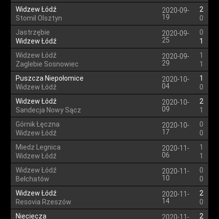
Widzew Łódź
2
2020-09-
19
Stomil Olsztyn
0
Jastrzębie
0
2020-09-
25
Widzew Łódź
1
Widzew Łódź
1
2020-09-
29
Zaglebie Sosnowiec
1
Puszcza Niepołomice
1
2020-10-
04
Widzew Łódź
0
Widzew Łódź
2
2020-10-
09
Sandecja Nowy Sącz
1
Górnik Łęczna
0
2020-10-
17
Widzew Łódź
0
Miedz Legnica
1
2020-11-
06
Widzew Łódź
1
Widzew Łódź
0
2020-11-
10
Bełchatów
0
Widzew Łódź
2
2020-11-
14
Resovia Rzeszów
0
Nieciecza
2
2020-11-