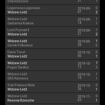
31
Stal Rzeszów
1
Legionovia Legionowo
0
2019-09-
07
Widzew Łódź
2
Widzew Łódź
1
2019-09-
14
Garbarnia Kraków
1
Lech Poznań II
1
2019-09-
21
Widzew Łódź
2
Widzew Łódź
1
2019-09-
28
Górnik Polkowice
0
Elana Toruń
0
2019-10-
06
Widzew Łódź
1
Widzew Łódź
7
2019-10-
12
Pogoń Siedlce
3
Widzew Łódź
1
2019-10-
19
GKS Katowice
1
Stal Stalowa Wola
0
2019-10-
26
Widzew Łódź
1
Widzew Łódź
0
2019-11-
03
Resovia Rzeszów
1