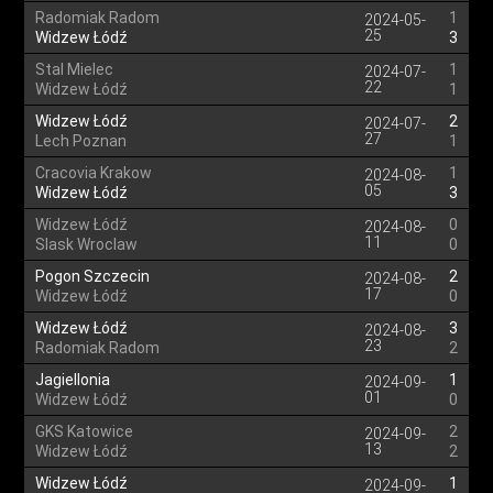
Radomiak Radom
1
2024-05-
25
Widzew Łódź
3
Stal Mielec
1
2024-07-
22
Widzew Łódź
1
Widzew Łódź
2
2024-07-
27
Lech Poznan
1
Cracovia Krakow
1
2024-08-
05
Widzew Łódź
3
Widzew Łódź
0
2024-08-
11
Slask Wroclaw
0
Pogon Szczecin
2
2024-08-
17
Widzew Łódź
0
Widzew Łódź
3
2024-08-
23
Radomiak Radom
2
Jagiellonia
1
2024-09-
01
Widzew Łódź
0
GKS Katowice
2
2024-09-
13
Widzew Łódź
2
Widzew Łódź
1
2024-09-