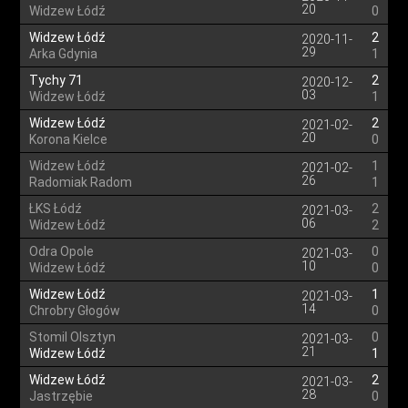
20
Widzew Łódź
0
Widzew Łódź
2
2020-11-
29
Arka Gdynia
1
Tychy 71
2
2020-12-
03
Widzew Łódź
1
Widzew Łódź
2
2021-02-
20
Korona Kielce
0
Widzew Łódź
1
2021-02-
26
Radomiak Radom
1
ŁKS Łódź
2
2021-03-
06
Widzew Łódź
2
Odra Opole
0
2021-03-
10
Widzew Łódź
0
Widzew Łódź
1
2021-03-
14
Chrobry Głogów
0
Stomil Olsztyn
0
2021-03-
21
Widzew Łódź
1
Widzew Łódź
2
2021-03-
28
Jastrzębie
0