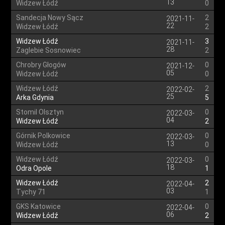
13
Widzew Łódź
0
Sandecja Nowy Sącz
2
2021-11-
22
Widzew Łódź
2
Widzew Łódź
3
2021-11-
28
Zaglebie Sosnowiec
2
Chrobry Głogów
0
2021-12-
05
Widzew Łódź
0
Widzew Łódź
2
2022-02-
25
Arka Gdynia
5
Stomil Olsztyn
0
2022-03-
04
Widzew Łódź
2
Górnik Polkowice
0
2022-03-
13
Widzew Łódź
0
Widzew Łódź
0
2022-03-
18
Odra Opole
1
Widzew Łódź
2
2022-04-
03
Tychy 71
1
GKS Katowice
0
2022-04-
06
Widzew Łódź
2