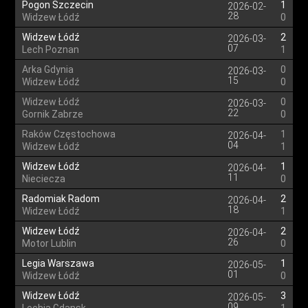
Pogon Szczecin
1
2026-02-
28
Widzew Łódź
0
Widzew Łódź
2
2026-03-
07
Lech Poznan
1
Arka Gdynia
0
2026-03-
15
Widzew Łódź
0
Widzew Łódź
0
2026-03-
22
Gornik Zabrze
0
Raków Częstochowa
1
2026-04-
04
Widzew Łódź
1
Widzew Łódź
1
2026-04-
11
Nieciecza
0
Radomiak Radom
2
2026-04-
18
Widzew Łódź
1
Widzew Łódź
2
2026-04-
26
Motor Lublin
0
Legia Warszawa
1
2026-05-
01
Widzew Łódź
0
Widzew Łódź
3
2026-05-
09