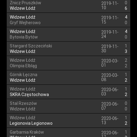
Znicz Pruszków
0
2019-11-
10
Widzew Łódź
6
Widzew Łódź
4
2019-11-
15
Gryf Wejherowo
0
Widzew Łódź
4
2019-11-
24
Bytovia Bytów
0
Stargard Szczeciński
1
2019-11-
30
Widzew Łódź
3
Widzew Łódź
2
2020-03-
01
Olimpia Elbląg
2
Górnik Łęczna
1
2020-03-
08
Widzew Łódź
2
Widzew Łódź
1
2020-06-
03
SKRA Częstochowa
2
Stal Rzeszów
0
2020-06-
07
Widzew Łódź
0
Widzew Łódź
1
2020-06-
13
Legionovia Legionowo
2
Garbarnia Kraków
1
2020-06-