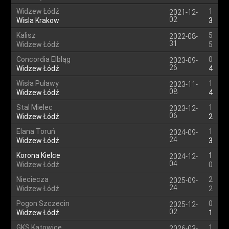
Widzew Łódź
1
2021-12-
02
Wisla Krakow
3
Kalisz
5
2022-08-
31
Widzew Łódź
5
Concordia Elbląg
0
2023-09-
26
Widzew Łódź
4
Wisła Puławy
1
2023-11-
08
Widzew Łódź
4
Stal Mielec
1
2023-12-
06
Widzew Łódź
2
Elana Toruń
1
2024-09-
24
Widzew Łódź
3
Korona Kielce
1
2024-12-
04
Widzew Łódź
0
Nieciecza
2
2025-09-
24
Widzew Łódź
2
Pogon Szczecin
0
2025-12-
02
Widzew Łódź
1
GKS Katowice
1
2026-03-