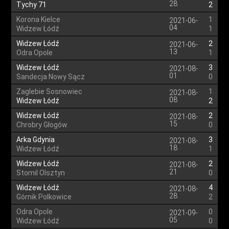
28
Tychy 71
2
Korona Kielce
1
2021-06-
04
Widzew Łódź
1
Widzew Łódź
2
2021-06-
13
Odra Opole
1
Widzew Łódź
3
2021-08-
01
Sandecja Nowy Sącz
0
Zaglebie Sosnowiec
1
2021-08-
08
Widzew Łódź
2
Widzew Łódź
2
2021-08-
15
Chrobry Głogów
0
Arka Gdynia
3
2021-08-
18
Widzew Łódź
1
Widzew Łódź
2
2021-08-
21
Stomil Olsztyn
0
Widzew Łódź
4
2021-08-
28
Górnik Polkowice
2
Odra Opole
0
2021-09-
05
Widzew Łódź
0