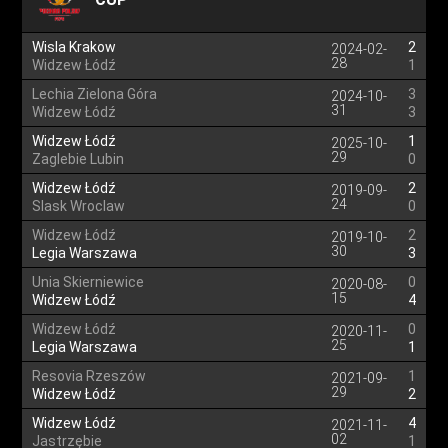
Wisla Krakow
2
2024-02-
28
Widzew Łódź
1
Lechia Zielona Góra
3
2024-10-
31
Widzew Łódź
3
Widzew Łódź
1
2025-10-
29
Zaglebie Lubin
0
Widzew Łódź
2
2019-09-
24
Slask Wroclaw
0
Widzew Łódź
2
2019-10-
30
Legia Warszawa
3
Unia Skierniewice
0
2020-08-
15
Widzew Łódź
4
Widzew Łódź
0
2020-11-
25
Legia Warszawa
1
Resovia Rzeszów
1
2021-09-
29
Widzew Łódź
2
Widzew Łódź
4
2021-11-
02
Jastrzębie
1