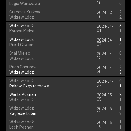
10
Legia Warszawa
0
Cracovia Krakow
2
2024-03-
16
Widzew Łódź
2
Widzew Łódź
3
2024-04-
01
Korona Kielce
1
Widzew Łódź
1
2024-04-
07
Piast Gliwice
0
Stal Mielec
0
2024-04-
13
Widzew Łódź
0
Ruch Chorzów
2
2024-04-
20
Widzew Łódź
3
Widzew Łódź
0
2024-04-
27
Raków Częstochowa
1
Warta Poznań
2
2024-05-
05
Widzew Łódź
1
Widzew Łódź
1
2024-05-
12
Zaglebie Lubin
3
Widzew Łódź
1
2024-05-
19
Lech Poznan
1