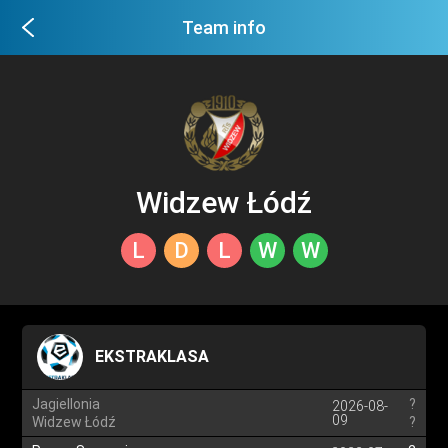
Team info
Widzew Łódź
L
D
L
W
W
EKSTRAKLASA
Jagiellonia
?
2026-08-
09
Widzew Łódź
?