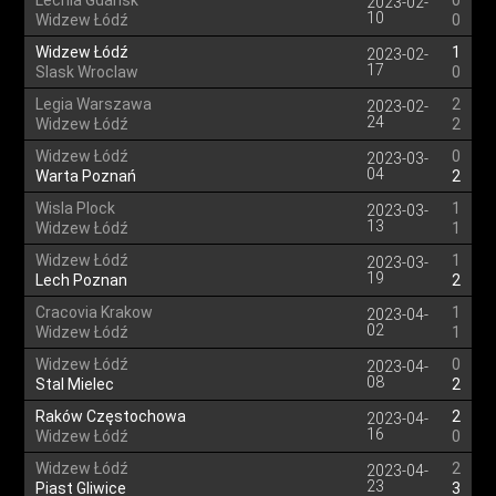
Lechia Gdansk
0
2023-02-
10
Widzew Łódź
0
Widzew Łódź
1
2023-02-
17
Slask Wroclaw
0
Legia Warszawa
2
2023-02-
24
Widzew Łódź
2
Widzew Łódź
0
2023-03-
04
Warta Poznań
2
Wisla Plock
1
2023-03-
13
Widzew Łódź
1
Widzew Łódź
1
2023-03-
19
Lech Poznan
2
Cracovia Krakow
1
2023-04-
02
Widzew Łódź
1
Widzew Łódź
0
2023-04-
08
Stal Mielec
2
Raków Częstochowa
2
2023-04-
16
Widzew Łódź
0
Widzew Łódź
2
2023-04-
23
Piast Gliwice
3