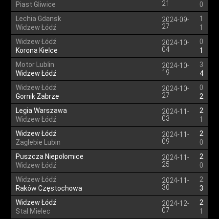
21
Piast Gliwice
0
Lechia Gdansk
1
2024-09-
27
Widzew Łódź
1
Widzew Łódź
0
2024-10-
04
Korona Kielce
1
Motor Lublin
3
2024-10-
19
Widzew Łódź
4
Widzew Łódź
0
2024-10-
27
Gornik Zabrze
2
Legia Warszawa
2
2024-11-
03
Widzew Łódź
1
Widzew Łódź
2
2024-11-
09
Zaglebie Lubin
0
Puszcza Niepołomice
2
2024-11-
25
Widzew Łódź
0
Widzew Łódź
2
2024-11-
30
Raków Częstochowa
3
Widzew Łódź
2
2024-12-
07
Stal Mielec
1