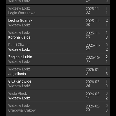
24
Widzew Łódź
0
Widzew Łódź
1
2025-11-
02
Legia Warszawa
1
Lechia Gdansk
2
2025-11-
08
Widzew Łódź
1
Widzew Łódź
1
2025-11-
23
Korona Kielce
3
Piast Gliwice
0
2025-11-
28
Widzew Łódź
2
Zaglebie Lubin
2
2025-12-
06
Widzew Łódź
1
Widzew Łódź
1
2026-01-
31
Jagiellonia
3
GKS Katowice
1
2026-02-
08
Widzew Łódź
0
Wisla Plock
0
2026-02-
14
Widzew Łódź
2
Widzew Łódź
0
2026-02-
20
Cracovia Krakow
0