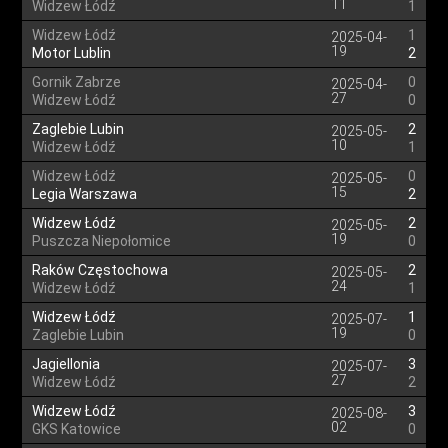
11
Widzew Łódź
1
Widzew Łódź
1
2025-04-
19
Motor Lublin
2
Gornik Zabrze
0
2025-04-
27
Widzew Łódź
0
Zaglebie Lubin
2
2025-05-
10
Widzew Łódź
1
Widzew Łódź
0
2025-05-
15
Legia Warszawa
2
Widzew Łódź
2
2025-05-
19
Puszcza Niepołomice
0
Raków Częstochowa
2
2025-05-
24
Widzew Łódź
1
Widzew Łódź
1
2025-07-
19
Zaglebie Lubin
0
Jagiellonia
3
2025-07-
27
Widzew Łódź
2
Widzew Łódź
3
2025-08-
02
GKS Katowice
0