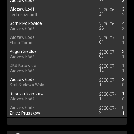
17
Widzew Łódź
3
Widzew Łódź
3
2020-06-
21
Lech Poznań II
2
Górnik Polkowice
4
2020-06-
28
Widzew Łódź
3
Widzew Łódź
1
2020-07-
01
Elana Toruń
1
Pogoń Siedlce
3
2020-07-
05
Widzew Łódź
1
GKS Katowice
1
2020-07-
12
Widzew Łódź
1
Widzew Łódź
3
2020-07-
15
Stal Stalowa Wola
0
Resovia Rzeszów
1
2020-07-
19
Widzew Łódź
0
Widzew Łódź
0
2020-07-
25
Znicz Pruszków
1