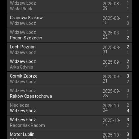
Widzew Łódź
1
2025-08-
09
Wisla Plock
1
Cracovia Krakow
1
2025-08-
15
Widzew Łódź
0
Widzew Łódź
1
2025-08-
22
Pogon Szczecin
2
Lech Poznan
2
2025-08-
31
Widzew Łódź
1
Widzew Łódź
2
2025-09-
14
Arka Gdynia
0
Gornik Zabrze
3
2025-09-
21
Widzew Łódź
2
Widzew Łódź
0
2025-09-
28
Raków Częstochowa
1
Nieciecza
2
2025-10-
04
Widzew Łódź
4
Widzew Łódź
3
2025-10-
17
Radomiak Radom
2
Motor Lublin
3
2025-10-