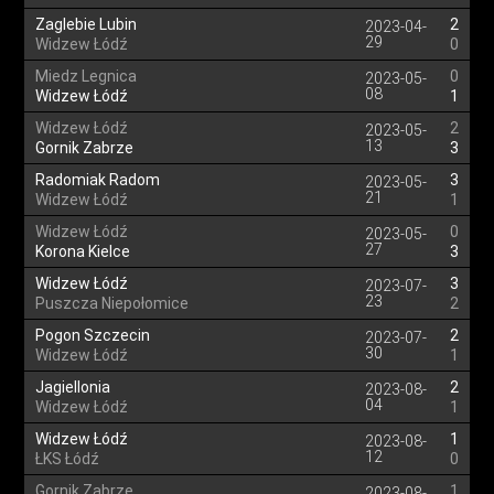
Zaglebie Lubin
2
2023-04-
29
Widzew Łódź
0
Miedz Legnica
0
2023-05-
08
Widzew Łódź
1
Widzew Łódź
2
2023-05-
13
Gornik Zabrze
3
Radomiak Radom
3
2023-05-
21
Widzew Łódź
1
Widzew Łódź
0
2023-05-
27
Korona Kielce
3
Widzew Łódź
3
2023-07-
23
Puszcza Niepołomice
2
Pogon Szczecin
2
2023-07-
30
Widzew Łódź
1
Jagiellonia
2
2023-08-
04
Widzew Łódź
1
Widzew Łódź
1
2023-08-
12
ŁKS Łódź
0
Gornik Zabrze
1
2023-08-