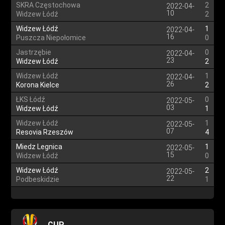
SKRA Częstochowa
2
2022-04-
10
Widzew Łódź
2
Widzew Łódź
1
2022-04-
16
Puszcza Niepołomice
0
Jastrzębie
0
2022-04-
23
Widzew Łódź
2
Widzew Łódź
1
2022-04-
26
Korona Kielce
2
ŁKS Łódź
0
2022-05-
03
Widzew Łódź
1
Widzew Łódź
1
2022-05-
07
Resovia Rzeszów
4
Miedz Legnica
1
2022-05-
15
Widzew Łódź
0
Widzew Łódź
2
2022-05-
22
Podbeskidzie
1
CUP