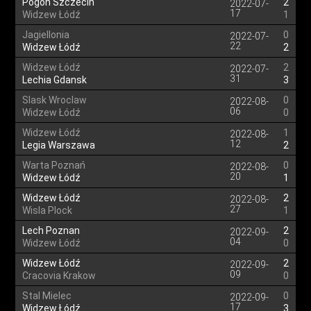
Pogon Szczecin
2
2022-07-
17
Widzew Łódź
1
Jagiellonia
0
2022-07-
22
Widzew Łódź
2
Widzew Łódź
2
2022-07-
31
Lechia Gdansk
3
Slask Wroclaw
0
2022-08-
06
Widzew Łódź
0
Widzew Łódź
1
2022-08-
12
Legia Warszawa
2
Warta Poznań
0
2022-08-
20
Widzew Łódź
1
Widzew Łódź
2
2022-08-
27
Wisla Plock
1
Lech Poznan
2
2022-09-
04
Widzew Łódź
0
Widzew Łódź
2
2022-09-
09
Cracovia Krakow
0
Stal Mielec
0
2022-09-
17
Widzew Łódź
3