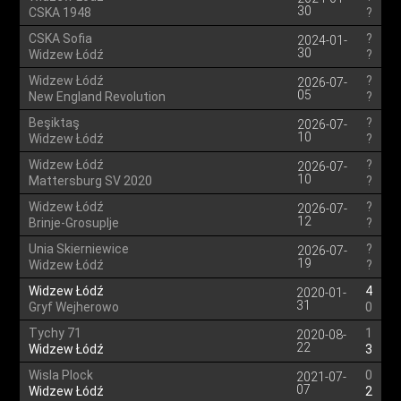
30
CSKA 1948
?
CSKA Sofia
?
2024-01-
30
Widzew Łódź
?
Widzew Łódź
?
2026-07-
05
New England Revolution
?
Beşiktaş
?
2026-07-
10
Widzew Łódź
?
Widzew Łódź
?
2026-07-
10
Mattersburg SV 2020
?
Widzew Łódź
?
2026-07-
12
Brinje-Grosuplje
?
Unia Skierniewice
?
2026-07-
19
Widzew Łódź
?
Widzew Łódź
4
2020-01-
31
Gryf Wejherowo
0
Tychy 71
1
2020-08-
22
Widzew Łódź
3
Wisla Plock
0
2021-07-
07
Widzew Łódź
2