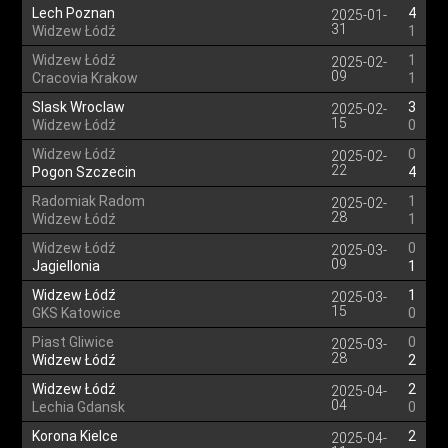
Lech Poznan
4
2025-01-
31
Widzew Łódź
1
Widzew Łódź
1
2025-02-
09
Cracovia Krakow
1
Slask Wroclaw
3
2025-02-
15
Widzew Łódź
0
Widzew Łódź
0
2025-02-
22
Pogon Szczecin
4
Radomiak Radom
1
2025-02-
28
Widzew Łódź
1
Widzew Łódź
0
2025-03-
09
Jagiellonia
1
Widzew Łódź
1
2025-03-
15
GKS Katowice
0
Piast Gliwice
0
2025-03-
28
Widzew Łódź
2
Widzew Łódź
2
2025-04-
04
Lechia Gdansk
0
Korona Kielce
2
2025-04-