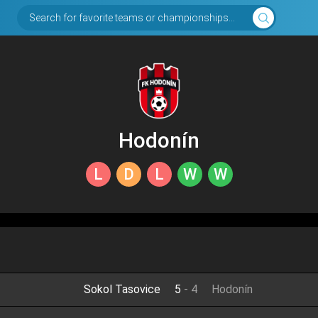
Search for favorite teams or championships...
Hodonín
L
D
L
W
W
Sokol Tasovice
5
-
4
Hodonín