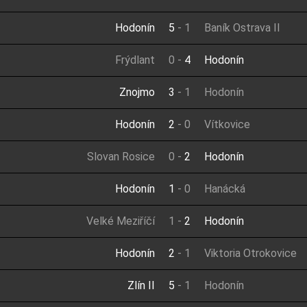
Hodonín
5
-
1
Baník Ostrava II
Frýdlant
0
-
4
Hodonín
Znojmo
3
-
1
Hodonín
Hodonín
2
-
0
Vítkovice
Slovan Rosice
0
-
2
Hodonín
Hodonín
1
-
0
Hanácká
Velké Meziříčí
1
-
2
Hodonín
Hodonín
2
-
1
Viktoria Otrokovice
Zlín II
5
-
1
Hodonín