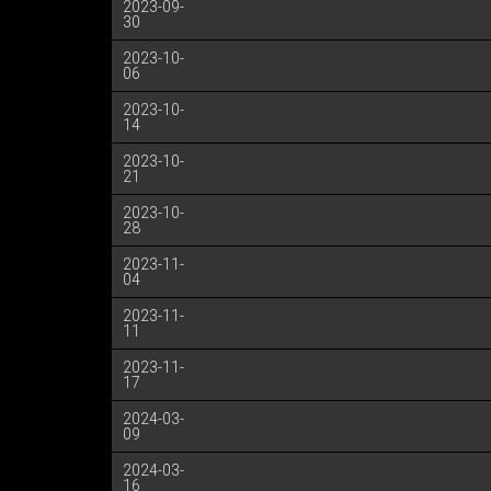
2023-09-
30
2023-10-
06
2023-10-
14
2023-10-
21
2023-10-
28
2023-11-
04
2023-11-
11
2023-11-
17
2024-03-
09
2024-03-
16