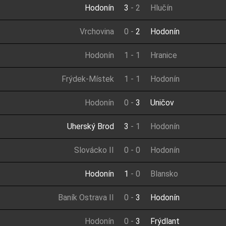
Hodonín
3
-
2
Hlučín
Vrchovina
0
-
2
Hodonín
Hodonín
1
-
1
Hranice
Frýdek-Místek
1
-
1
Hodonín
Hodonín
0
-
3
Uničov
Uherský Brod
3
-
1
Hodonín
Slovácko II
0
-
0
Hodonín
Hodonín
1
-
0
Blansko
Baník Ostrava II
0
-
3
Hodonín
Hodonín
0
-
3
Frýdlant