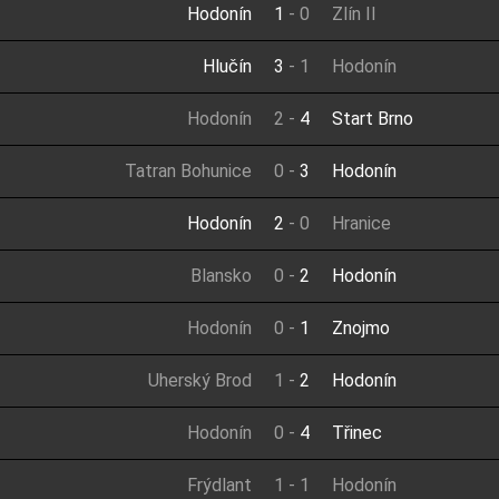
Hodonín
1
-
0
Zlín II
Hlučín
3
-
1
Hodonín
Hodonín
2
-
4
Start Brno
Tatran Bohunice
0
-
3
Hodonín
Hodonín
2
-
0
Hranice
Blansko
0
-
2
Hodonín
Hodonín
0
-
1
Znojmo
Uherský Brod
1
-
2
Hodonín
Hodonín
0
-
4
Třinec
Frýdlant
1
-
1
Hodonín