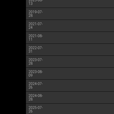
2025-08-
13
2019-07-
28
2021-07-
24
2021-08-
11
2022-07-
31
2023-07-
28
2023-08-
09
2024-07-
26
2024-08-
28
2025-07-
26