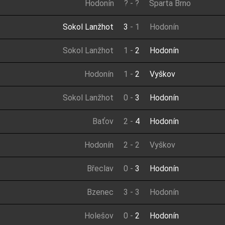
Hodonín
?
-
?
Sparta Brno
Sokol Lanžhot
3
-
1
Hodonín
Sokol Lanžhot
1
-
2
Hodonín
Hodonín
1
-
2
Vyškov
Sokol Lanžhot
0
-
3
Hodonín
Baťov
2
-
4
Hodonín
Hodonín
2
-
2
Vyškov
Břeclav
0
-
3
Hodonín
Bzenec
3
-
3
Hodonín
Holešov
0
-
2
Hodonín