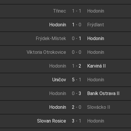
Třinec
1
-
1
Hodonín
Hodonín
1
-
0
Frýdlant
Frýdek-Místek
0
-
1
Hodonín
Viktoria Otrokovice
0
-
0
Hodonín
Hodonín
1
-
2
Karviná II
Uničov
5
-
1
Hodonín
Hodonín
0
-
3
Baník Ostrava II
Hodonín
2
-
0
Slovácko II
Slovan Rosice
3
-
1
Hodonín