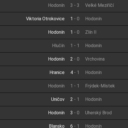
Hodonín
3
-
3
Velké Meziříčí
Viktoria Otrokovice
1
-
0
Hodonín
Hodonín
1
-
0
Zlín II
Hlučín
1
-
1
Hodonín
Hodonín
2
-
0
Vrchovina
Hranice
4
-
1
Hodonín
Hodonín
1
-
1
Frýdek-Místek
Uničov
2
-
1
Hodonín
Hodonín
3
-
0
Uherský Brod
Blansko
6
-
1
Hodonín