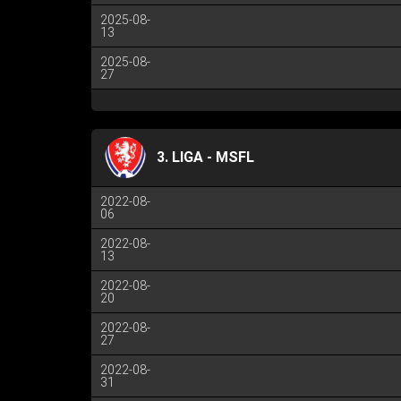
2025-08-
13
2025-08-
27
3. LIGA - MSFL
2022-08-
06
2022-08-
13
2022-08-
20
2022-08-
27
2022-08-
31