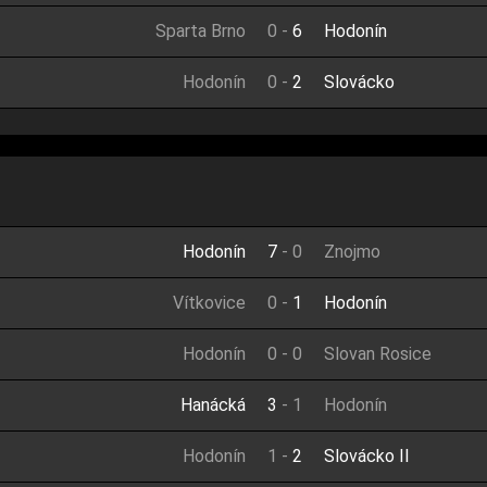
Sparta Brno
0
-
6
Hodonín
Hodonín
0
-
2
Slovácko
Hodonín
7
-
0
Znojmo
Vítkovice
0
-
1
Hodonín
Hodonín
0
-
0
Slovan Rosice
Hanácká
3
-
1
Hodonín
Hodonín
1
-
2
Slovácko II