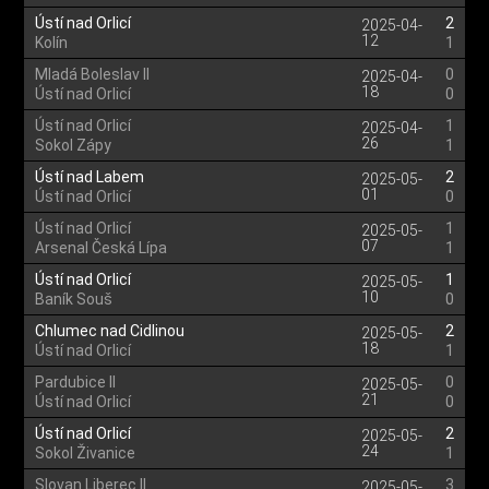
Ústí nad Orlicí
2
2025-04-
12
Kolín
1
Mladá Boleslav II
0
2025-04-
18
Ústí nad Orlicí
0
Ústí nad Orlicí
1
2025-04-
26
Sokol Zápy
1
Ústí nad Labem
2
2025-05-
01
Ústí nad Orlicí
0
Ústí nad Orlicí
1
2025-05-
07
Arsenal Česká Lípa
1
Ústí nad Orlicí
1
2025-05-
10
Baník Souš
0
Chlumec nad Cidlinou
2
2025-05-
18
Ústí nad Orlicí
1
Pardubice II
0
2025-05-
21
Ústí nad Orlicí
0
Ústí nad Orlicí
2
2025-05-
24
Sokol Živanice
1
Slovan Liberec II
3
2025-05-