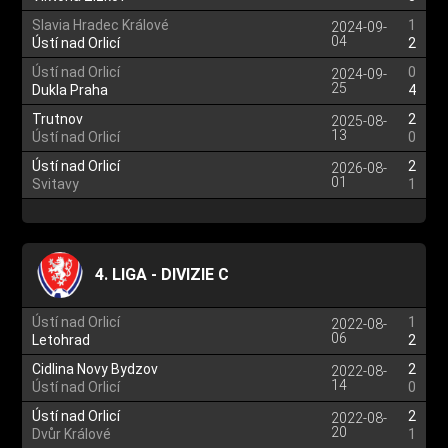
Slavia Hradec Králové
1
2024-09-
04
Ústí nad Orlicí
2
Ústí nad Orlicí
0
2024-09-
25
Dukla Praha
4
Trutnov
2
2025-08-
13
Ústí nad Orlicí
0
Ústí nad Orlicí
2
2026-08-
01
Svitavy
1
4. LIGA - DIVIZIE C
Ústí nad Orlicí
1
2022-08-
06
Letohrad
2
Cidlina Novy Bydzov
2
2022-08-
14
Ústí nad Orlicí
0
Ústí nad Orlicí
2
2022-08-
20
Dvůr Králové
1