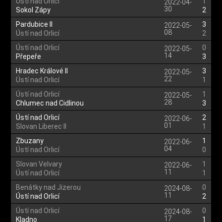
Ústí nad Orlicí
1
2022-04-
30
Sokol Zápy
2
Pardubice II
3
2022-05-
08
Ústí nad Orlicí
2
Ústí nad Orlicí
0
2022-05-
14
Přepeře
3
Hradec Králové II
3
2022-05-
22
Ústí nad Orlicí
1
Ústí nad Orlicí
1
2022-05-
28
Chlumec nad Cidlinou
3
Ústí nad Orlicí
2
2022-06-
01
Slovan Liberec II
1
Zbuzany
1
2022-06-
04
Ústí nad Orlicí
0
Slovan Velvary
1
2022-06-
11
Ústí nad Orlicí
1
Benátky nad Jizerou
0
2024-08-
11
Ústí nad Orlicí
2
Ústí nad Orlicí
0
2024-08-
17
Kladno
1