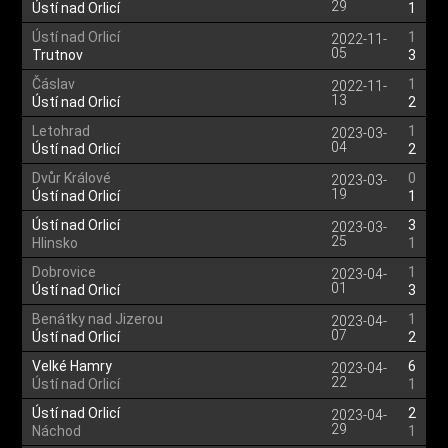
29
Ústí nad Orlicí
1
Ústí nad Orlicí
1
2022-11-
05
Trutnov
3
Čáslav
1
2022-11-
13
Ústí nad Orlicí
2
Letohrad
1
2023-03-
04
Ústí nad Orlicí
2
Dvůr Králové
0
2023-03-
19
Ústí nad Orlicí
1
Ústí nad Orlicí
3
2023-03-
25
Hlinsko
1
Dobrovice
1
2023-04-
01
Ústí nad Orlicí
3
Benátky nad Jizerou
1
2023-04-
07
Ústí nad Orlicí
2
Velké Hamry
6
2023-04-
22
Ústí nad Orlicí
1
Ústí nad Orlicí
2
2023-04-
29
Náchod
1