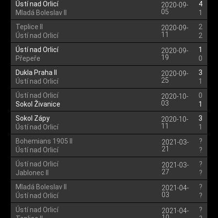
Ústí nad Orlicí
4
2020-09-
05
Mladá Boleslav II
1
Teplice II
2
2020-09-
11
Ústí nad Orlicí
2
Ústí nad Orlicí
1
2020-09-
19
Přepeře
0
Dukla Praha II
3
2020-09-
25
Ústí nad Orlicí
1
Ústí nad Orlicí
0
2020-10-
03
Sokol Živanice
1
Sokol Zápy
3
2020-10-
11
Ústí nad Orlicí
1
Bohemians 1905 II
?
2021-03-
21
Ústí nad Orlicí
?
Ústí nad Orlicí
?
2021-03-
27
Jablonec II
?
Mladá Boleslav II
?
2021-04-
03
Ústí nad Orlicí
?
Ústí nad Orlicí
?
2021-04-
10