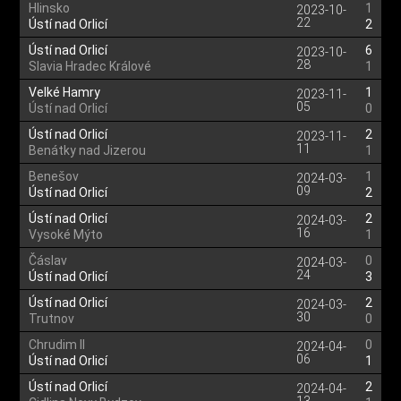
Hlinsko
1
2023-10-
22
Ústí nad Orlicí
2
Ústí nad Orlicí
6
2023-10-
28
Slavia Hradec Králové
1
Velké Hamry
1
2023-11-
05
Ústí nad Orlicí
0
Ústí nad Orlicí
2
2023-11-
11
Benátky nad Jizerou
1
Benešov
1
2024-03-
09
Ústí nad Orlicí
2
Ústí nad Orlicí
2
2024-03-
16
Vysoké Mýto
1
Čáslav
0
2024-03-
24
Ústí nad Orlicí
3
Ústí nad Orlicí
2
2024-03-
30
Trutnov
0
Chrudim II
0
2024-04-
06
Ústí nad Orlicí
1
Ústí nad Orlicí
2
2024-04-