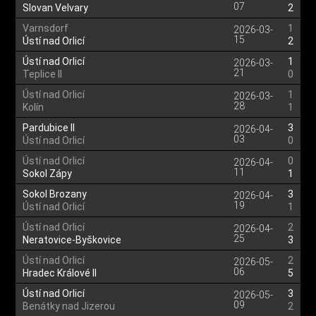
07
Slovan Velvary
2
Varnsdorf
1
2026-03-
15
Ústí nad Orlicí
2
Ústí nad Orlicí
1
2026-03-
21
Teplice II
0
Ústí nad Orlicí
1
2026-03-
28
Kolín
1
Pardubice II
3
2026-04-
03
Ústí nad Orlicí
0
Ústí nad Orlicí
0
2026-04-
11
Sokol Zápy
1
Sokol Brozany
3
2026-04-
19
Ústí nad Orlicí
1
Ústí nad Orlicí
2
2026-04-
25
Neratovice-Byškovice
3
Ústí nad Orlicí
2
2026-05-
06
Hradec Králové II
5
Ústí nad Orlicí
3
2026-05-
09
Benátky nad Jizerou
2