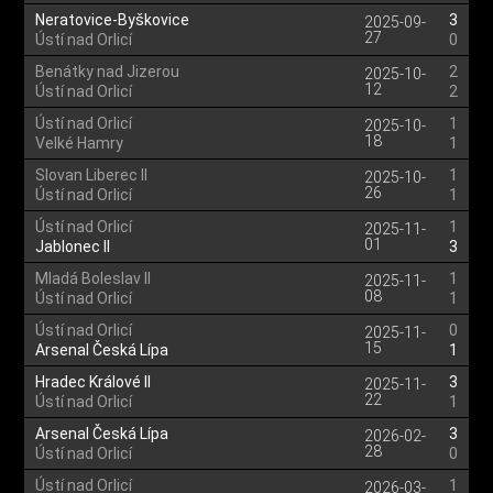
Neratovice-Byškovice
3
2025-09-
27
Ústí nad Orlicí
0
Benátky nad Jizerou
2
2025-10-
12
Ústí nad Orlicí
2
Ústí nad Orlicí
1
2025-10-
18
Velké Hamry
1
Slovan Liberec II
1
2025-10-
26
Ústí nad Orlicí
1
Ústí nad Orlicí
1
2025-11-
01
Jablonec II
3
Mladá Boleslav II
1
2025-11-
08
Ústí nad Orlicí
1
Ústí nad Orlicí
0
2025-11-
15
Arsenal Česká Lípa
1
Hradec Králové II
3
2025-11-
22
Ústí nad Orlicí
1
Arsenal Česká Lípa
3
2026-02-
28
Ústí nad Orlicí
0
Ústí nad Orlicí
1
2026-03-