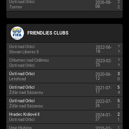
Ústí nad Orlicí
2
2026-08-
08
Turnov
2
FRIENDLIES CLUBS
Ústí nad Orlicí
?
2022-06-
18
Slovan Liberec II
?
Chlumec nad Cidlinou
?
2023-02-
25
Ústí nad Orlicí
?
Ústí nad Orlicí
3
2020-06-
12
Letohrad
0
Ústí nad Orlicí
5
2021-07-
17
Žďár nad Sázavou
4
Ústí nad Orlicí
5
2022-07-
26
Žďár nad Sázavou
2
Hradec Králové II
2
2024-01-
27
Ústí nad Orlicí
1
Unie Hlubina
1
2025-02-