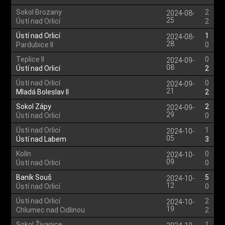
Sokol Brozany
2
2024-08-
25
Ústí nad Orlicí
2
Ústí nad Orlicí
1
2024-08-
28
Pardubice II
0
Teplice II
0
2024-09-
08
Ústí nad Orlicí
2
Ústí nad Orlicí
0
2024-09-
21
Mladá Boleslav II
2
Sokol Zápy
2
2024-09-
29
Ústí nad Orlicí
0
Ústí nad Orlicí
1
2024-10-
05
Ústí nad Labem
3
Kolín
0
2024-10-
09
Ústí nad Orlicí
0
Baník Souš
5
2024-10-
12
Ústí nad Orlicí
0
Ústí nad Orlicí
2
2024-10-
19
Chlumec nad Cidlinou
2
Sokol Živanice
1