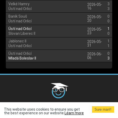
Velké Hamry
3
2026-05-
16
Ústí nad Orlicí
3
Baník Souš
0
2026-05-
20
Ústí nad Orlicí
0
Ústí nad Orlicí
1
2026-05-
23
Slovan Liberec II
0
Jablonec II
1
2026-05-
31
Ústí nad Orlicí
1
Ústí nad Orlicí
0
2026-06-
06
Mladá Boleslav II
3
Cookies Policy
G.D.P.R.
Privacy Policy
Terms and
This website uses cookies to ensure you get
Sure man!!
Conditions
Terms of Use
the best experience on our website.
Learn more