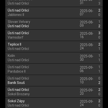
31
Ústí nad Orlicí
3
Ústí nad Orlicí
2
2025-06-
07
Jablonec II
0
Slovan Velvary
1
2025-08-
09
Ústí nad Orlicí
2
Ústí nad Orlicí
3
2025-08-
16
Varnsdorf
0
Teplice II
2
2025-08-
24
Ústí nad Orlicí
1
Kolín
1
2025-08-
30
Ústí nad Orlicí
1
Ústí nad Orlicí
1
2025-09-
06
Pardubice II
1
Ústí nad Orlicí
0
2025-09-
10
Baník Souš
2
Ústí nad Orlicí
2
2025-09-
20
Sokol Brozany
0
Sokol Zápy
2
2025-09-
24
Ústí nad Orlicí
0