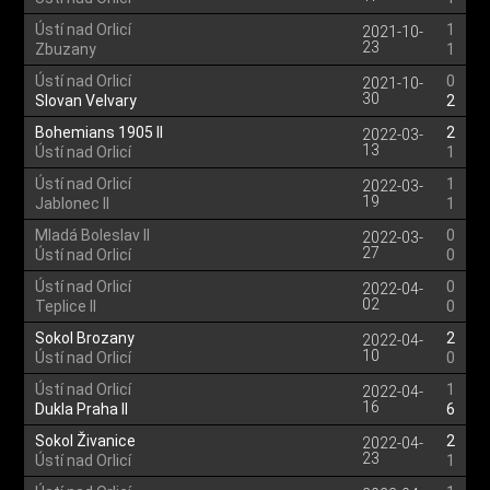
Ústí nad Orlicí
1
2021-10-
23
Zbuzany
1
Ústí nad Orlicí
0
2021-10-
30
Slovan Velvary
2
Bohemians 1905 II
2
2022-03-
13
Ústí nad Orlicí
1
Ústí nad Orlicí
1
2022-03-
19
Jablonec II
1
Mladá Boleslav II
0
2022-03-
27
Ústí nad Orlicí
0
Ústí nad Orlicí
0
2022-04-
02
Teplice II
0
Sokol Brozany
2
2022-04-
10
Ústí nad Orlicí
0
Ústí nad Orlicí
1
2022-04-
16
Dukla Praha II
6
Sokol Živanice
2
2022-04-
23
Ústí nad Orlicí
1