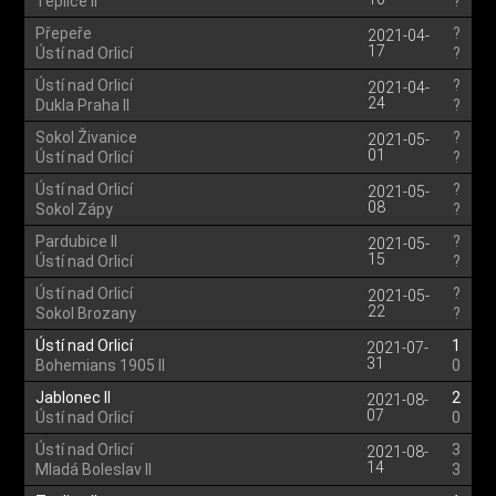
Teplice II
?
Přepeře
?
2021-04-
17
Ústí nad Orlicí
?
Ústí nad Orlicí
?
2021-04-
24
Dukla Praha II
?
Sokol Živanice
?
2021-05-
01
Ústí nad Orlicí
?
Ústí nad Orlicí
?
2021-05-
08
Sokol Zápy
?
Pardubice II
?
2021-05-
15
Ústí nad Orlicí
?
Ústí nad Orlicí
?
2021-05-
22
Sokol Brozany
?
Ústí nad Orlicí
1
2021-07-
31
Bohemians 1905 II
0
Jablonec II
2
2021-08-
07
Ústí nad Orlicí
0
Ústí nad Orlicí
3
2021-08-
14
Mladá Boleslav II
3