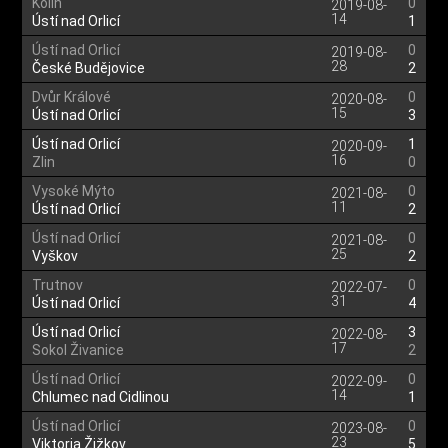
Kolín
0
2019-08-
14
Ústí nad Orlicí
1
Ústí nad Orlicí
0
2019-08-
28
České Budějovice
2
Dvůr Králové
0
2020-08-
15
Ústí nad Orlicí
3
Ústí nad Orlicí
1
2020-09-
16
Zlin
0
Vysoké Mýto
0
2021-08-
11
Ústí nad Orlicí
2
Ústí nad Orlicí
0
2021-08-
25
Vyškov
2
Trutnov
0
2022-07-
31
Ústí nad Orlicí
4
Ústí nad Orlicí
3
2022-08-
17
Sokol Živanice
2
Ústí nad Orlicí
0
2022-09-
14
Chlumec nad Cidlinou
1
Ústí nad Orlicí
0
2023-08-
23
Viktoria Žižkov
5