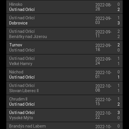
Hlinsko
0
2022-08-
28
Ústí nad Orlicí
2
Ústí nad Orlicí
1
2022-09-
03
Dobrovice
3
Ústí nad Orlicí
2
2022-09-
11
Benátky nad Jizerou
2
Turnov
2
2022-09-
18
Ústí nad Orlicí
0
Ústí nad Orlicí
1
2022-09-
24
Velké Hamry
1
Náchod
0
2022-10-
01
Ústí nad Orlicí
1
Ústí nad Orlicí
1
2022-10-
08
Slovan Liberec II
1
Chrudim II
1
2022-10-
15
Ústí nad Orlicí
2
Ústí nad Orlicí
3
2022-10-
22
Vysoké Mýto
0
Brandýs nad Labem
0
2022-10-