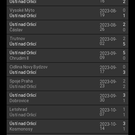
16
Ústí nad Orlicí
2
Vysoké Mýto
0
2023-08-
19
Ústí nad Orlicí
1
Ústí nad Orlicí
2
2023-08-
26
Čáslav
0
Trutnov
2
2023-09-
02
Ústí nad Orlicí
5
Ústí nad Orlicí
5
2023-09-
09
Chrudim II
0
Cidlina Novy Bydzov
0
2023-09-
17
Ústí nad Orlicí
3
Spoje Praha
2
2023-09-
23
Ústí nad Orlicí
2
Ústí nad Orlicí
3
2023-09-
30
Dobrovice
1
Letohrad
1
2023-10-
07
Ústí nad Orlicí
1
Ústí nad Orlicí
3
2023-10-
14
Kosmonosy
1