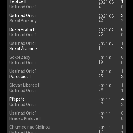
Teplice II
1
2021-08-
21
Ústí nad Orlicí
0
Ústí nad Orlicí
3
2021-08-
28
Sokol Brozany
2
Dukla Praha II
6
2021-09-
05
Ústí nad Orlicí
0
Ústí nad Orlicí
1
2021-09-
11
Sokol Živanice
2
Sokol Zápy
0
2021-09-
19
Ústí nad Orlicí
0
Ústí nad Orlicí
1
2021-09-
25
Pardubice II
2
Slovan Liberec II
1
2021-09-
28
Ústí nad Orlicí
1
Přepeře
4
2021-10-
02
Ústí nad Orlicí
2
Ústí nad Orlicí
0
2021-10-
09
Hradec Králové II
0
Chlumec nad Cidlinou
1
2021-10-
17
Ústí nad Orlicí
1