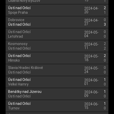
13
Cidlina Novy Bydzov
1
Ústí nad Orlicí
2
2024-04-
20
Spoje Praha
1
Dobrovice
0
2024-04-
27
Ústí nad Orlicí
3
Ústí nad Orlicí
0
2024-05-
04
Letohrad
0
Kosmonosy
2
2024-05-
11
Ústí nad Orlicí
2
Ústí nad Orlicí
2
2024-05-
18
Hlinsko
0
Slavia Hradec Králové
0
2024-05-
24
Ústí nad Orlicí
0
Ústí nad Orlicí
1
2024-06-
01
Velké Hamry
0
Benátky nad Jizerou
1
2024-06-
09
Ústí nad Orlicí
0
Ústí nad Orlicí
1
2024-06-
15
Turnov
0