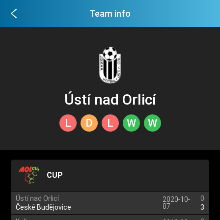
Team info
Ústí nad Orlicí
L
D
L
W
W
CUP
Ústí nad Orlicí
0
2020-10-
07
České Budějovice
3