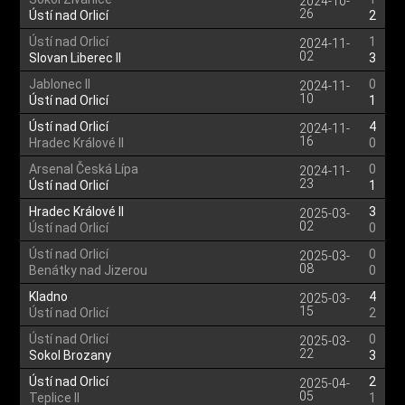
2024-10-
26
Ústí nad Orlicí
2
Ústí nad Orlicí
1
2024-11-
02
Slovan Liberec II
3
Jablonec II
0
2024-11-
10
Ústí nad Orlicí
1
Ústí nad Orlicí
4
2024-11-
16
Hradec Králové II
0
Arsenal Česká Lípa
0
2024-11-
23
Ústí nad Orlicí
1
Hradec Králové II
3
2025-03-
02
Ústí nad Orlicí
0
Ústí nad Orlicí
0
2025-03-
08
Benátky nad Jizerou
0
Kladno
4
2025-03-
15
Ústí nad Orlicí
2
Ústí nad Orlicí
0
2025-03-
22
Sokol Brozany
3
Ústí nad Orlicí
2
2025-04-
05
Teplice II
1