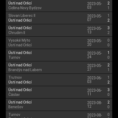
Ústí nad Orlicí
2
2023-05-
03
Cidlina Novy Bydzov
1
Slovan Liberec II
1
2023-05-
07
Ústí nad Orlicí
2
Ústí nad Orlicí
3
2023-05-
13
Chrudim II
2
Vysoké Mýto
0
2023-05-
20
Ústí nad Orlicí
0
Ústí nad Orlicí
1
2023-05-
24
Turnov
0
Ústí nad Orlicí
2
2023-05-
27
Brandýs nad Labem
1
Trutnov
1
2023-06-
03
Ústí nad Orlicí
2
Ústí nad Orlicí
3
2023-06-
11
Čáslav
0
Ústí nad Orlicí
2
2023-08-
12
Benešov
0
Turnov
0
2023-08-