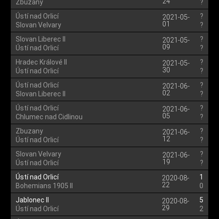
24
Zbuzany
?
Ústí nad Orlicí
?
2021-05-
01
Slovan Velvary
?
Slovan Liberec II
?
2021-05-
09
Ústí nad Orlicí
?
Hradec Králové II
?
2021-05-
30
Ústí nad Orlicí
?
Ústí nad Orlicí
?
2021-06-
02
Slovan Liberec II
?
Ústí nad Orlicí
?
2021-06-
05
Chlumec nad Cidlinou
?
Zbuzany
?
2021-06-
12
Ústí nad Orlicí
?
Slovan Velvary
?
2021-06-
19
Ústí nad Orlicí
?
Ústí nad Orlicí
1
2020-08-
22
Bohemians 1905 II
0
Jablonec II
5
2020-08-
29
Ústí nad Orlicí
2