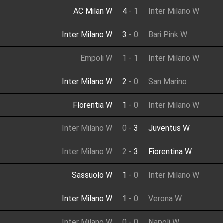
AC Milan W
4
-
1
Inter Milano W
Inter Milano W
3
-
0
Bari Pink W
Empoli W
1
-
1
Inter Milano W
Inter Milano W
2
-
0
San Marino
Florentia W
1
-
0
Inter Milano W
Inter Milano W
0
-
3
Juventus W
Inter Milano W
2
-
3
Fiorentina W
Sassuolo W
1
-
0
Inter Milano W
Inter Milano W
1
-
0
Verona W
Inter Milano W
0
-
0
Napoli W