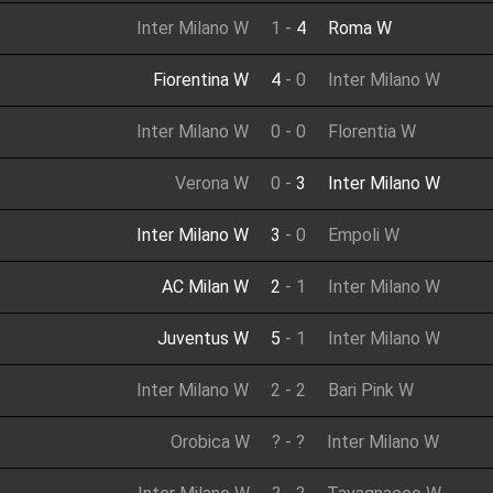
Inter Milano W
1
-
4
Roma W
Fiorentina W
4
-
0
Inter Milano W
Inter Milano W
0
-
0
Florentia W
Verona W
0
-
3
Inter Milano W
Inter Milano W
3
-
0
Empoli W
AC Milan W
2
-
1
Inter Milano W
Juventus W
5
-
1
Inter Milano W
Inter Milano W
2
-
2
Bari Pink W
Orobica W
?
-
?
Inter Milano W