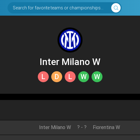
Search for favorite teams or championships...
Inter Milano W
L
D
L
W
W
Inter Milano W
?
-
?
Fiorentina W