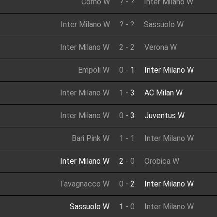
Como W
?
-
?
Inter Milano W
Inter Milano W
?
-
?
Sassuolo W
Inter Milano W
2
-
2
Verona W
Empoli W
0
-
1
Inter Milano W
Inter Milano W
1
-
3
AC Milan W
Inter Milano W
0
-
3
Juventus W
Bari Pink W
1
-
1
Inter Milano W
Inter Milano W
2
-
0
Orobica W
Tavagnacco W
0
-
2
Inter Milano W
Sassuolo W
1
-
0
Inter Milano W