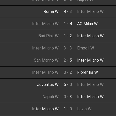
Roma W
4
-
3
Inter Milano W
Inter Milano W
1
-
4
AC Milan W
Bari Pink W
1
-
2
Inter Milano W
Inter Milano W
3
-
3
Empoli W
San Marino W
2
-
5
Inter Milano W
Inter Milano W
0
-
2
Florentia W
Juventus W
5
-
0
Inter Milano W
Napoli W
0
-
3
Inter Milano W
Inter Milano W
1
-
0
Lazio W