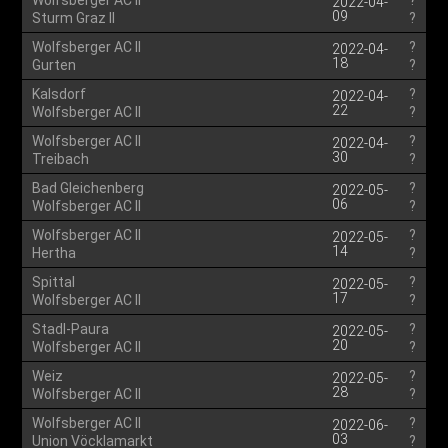
Wolfsberger AC II
?
2022-04-
09
Sturm Graz II
?
Wolfsberger AC II
?
2022-04-
18
Gurten
?
Kalsdorf
?
2022-04-
22
Wolfsberger AC II
?
Wolfsberger AC II
?
2022-04-
30
Treibach
?
Bad Gleichenberg
?
2022-05-
06
Wolfsberger AC II
?
Wolfsberger AC II
?
2022-05-
14
Hertha
?
Spittal
?
2022-05-
17
Wolfsberger AC II
?
Stadl-Paura
?
2022-05-
20
Wolfsberger AC II
?
Weiz
?
2022-05-
28
Wolfsberger AC II
?
Wolfsberger AC II
?
2022-06-
03
Union Vöcklamarkt
?