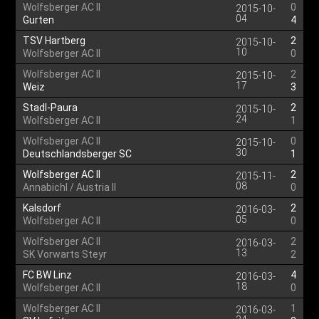
Wolfsberger AC II
0
2015-10-
04
Gurten
4
TSV Hartberg
2
2015-10-
10
Wolfsberger AC II
0
Wolfsberger AC II
2
2015-10-
17
Weiz
3
Stadl-Paura
2
2015-10-
24
Wolfsberger AC II
1
Wolfsberger AC II
0
2015-10-
30
Deutschlandsberger SC
1
Wolfsberger AC II
2
2015-11-
08
Annabichl / Austria II
0
Kalsdorf
2
2016-03-
05
Wolfsberger AC II
0
Wolfsberger AC II
2
2016-03-
13
SK Vorwarts Steyr
2
FC BW Linz
4
2016-03-
18
Wolfsberger AC II
0
Wolfsberger AC II
1
2016-03-