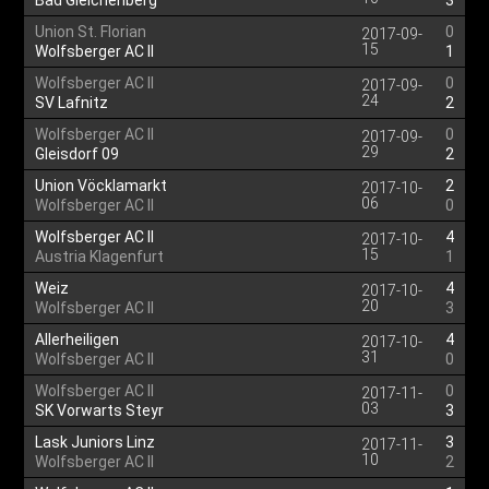
Bad Gleichenberg
3
Union St. Florian
0
2017-09-
15
Wolfsberger AC II
1
Wolfsberger AC II
0
2017-09-
24
SV Lafnitz
2
Wolfsberger AC II
0
2017-09-
29
Gleisdorf 09
2
Union Vöcklamarkt
2
2017-10-
06
Wolfsberger AC II
0
Wolfsberger AC II
4
2017-10-
15
Austria Klagenfurt
1
Weiz
4
2017-10-
20
Wolfsberger AC II
3
Allerheiligen
4
2017-10-
31
Wolfsberger AC II
0
Wolfsberger AC II
0
2017-11-
03
SK Vorwarts Steyr
3
Lask Juniors Linz
3
2017-11-
10
Wolfsberger AC II
2