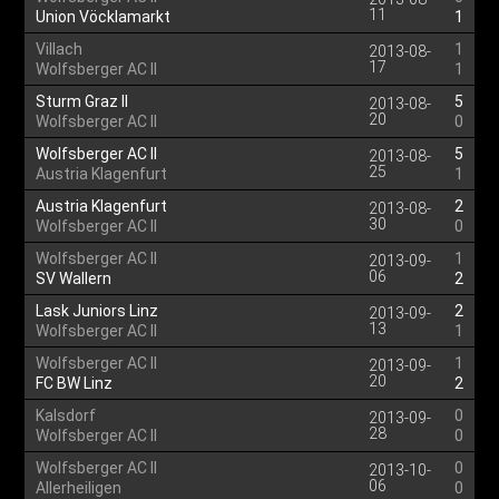
11
Union Vöcklamarkt
1
Villach
1
2013-08-
17
Wolfsberger AC II
1
Sturm Graz II
5
2013-08-
20
Wolfsberger AC II
0
Wolfsberger AC II
5
2013-08-
25
Austria Klagenfurt
1
Austria Klagenfurt
2
2013-08-
30
Wolfsberger AC II
0
Wolfsberger AC II
1
2013-09-
06
SV Wallern
2
Lask Juniors Linz
2
2013-09-
13
Wolfsberger AC II
1
Wolfsberger AC II
1
2013-09-
20
FC BW Linz
2
Kalsdorf
0
2013-09-
28
Wolfsberger AC II
0
Wolfsberger AC II
0
2013-10-
06
Allerheiligen
0