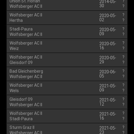
Union St. Florian
?
2014-05-
30
Wolfsberger AC II
?
Wolfsberger AC II
?
2020-05-
02
Hertha
?
Stadl-Paura
?
2020-05-
09
Wolfsberger AC II
?
Wolfsberger AC II
?
2020-05-
16
Weiz
?
Wolfsberger AC II
?
2020-05-
29
Gleisdorf 09
?
Bad Gleichenberg
?
2020-06-
05
Wolfsberger AC II
?
Wolfsberger AC II
?
2021-05-
09
Wels
?
Gleisdorf 09
?
2021-05-
12
Wolfsberger AC II
?
Wolfsberger AC II
?
2021-05-
16
Stadl-Paura
?
Sturm Graz II
?
2021-05-
23
Wolfsberger AC II
?