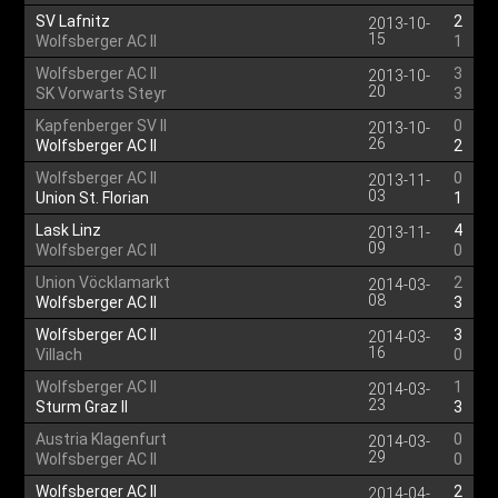
SV Lafnitz
2
2013-10-
15
Wolfsberger AC II
1
Wolfsberger AC II
3
2013-10-
20
SK Vorwarts Steyr
3
Kapfenberger SV II
0
2013-10-
26
Wolfsberger AC II
2
Wolfsberger AC II
0
2013-11-
03
Union St. Florian
1
Lask Linz
4
2013-11-
09
Wolfsberger AC II
0
Union Vöcklamarkt
2
2014-03-
08
Wolfsberger AC II
3
Wolfsberger AC II
3
2014-03-
16
Villach
0
Wolfsberger AC II
1
2014-03-
23
Sturm Graz II
3
Austria Klagenfurt
0
2014-03-
29
Wolfsberger AC II
0
Wolfsberger AC II
2
2014-04-