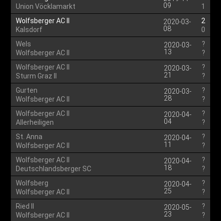
09
Union Vöcklamarkt
1
Wolfsberger AC II
2
2020-03-
08
Kalsdorf
0
Wels
?
2020-03-
13
Wolfsberger AC II
?
Wolfsberger AC II
?
2020-03-
21
Sturm Graz II
?
Gurten
?
2020-03-
28
Wolfsberger AC II
?
Wolfsberger AC II
?
2020-04-
04
Allerheiligen
?
St. Anna
?
2020-04-
11
Wolfsberger AC II
?
Wolfsberger AC II
?
2020-04-
18
Deutschlandsberger SC
?
Wolfsberg
?
2020-04-
25
Wolfsberger AC II
?
Ried II
?
2020-05-
23
Wolfsberger AC II
?