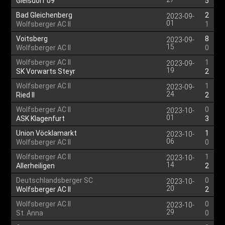
Gleisdorf 09
5
Bad Gleichenberg
2
2023-09-
01
Wolfsberger AC II
1
Voitsberg
8
2023-09-
15
Wolfsberger AC II
0
Wolfsberger AC II
1
2023-09-
19
SK Vorwarts Steyr
2
Wolfsberger AC II
1
2023-09-
24
Ried II
2
Wolfsberger AC II
0
2023-10-
01
ASK Klagenfurt
3
Union Vöcklamarkt
1
2023-10-
06
Wolfsberger AC II
0
Wolfsberger AC II
1
2023-10-
14
Allerheiligen
2
Deutschlandsberger SC
0
2023-10-
20
Wolfsberger AC II
2
Wolfsberger AC II
0
2023-10-
29
St. Anna
0