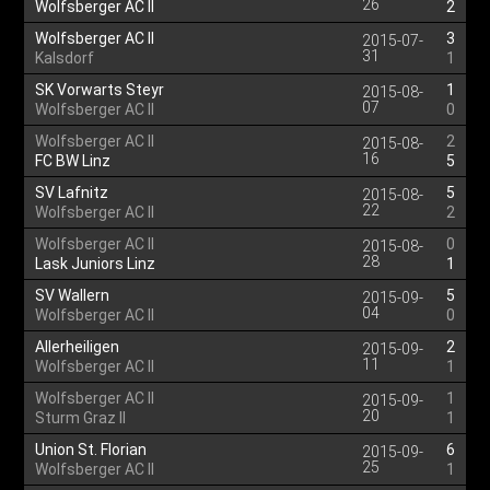
26
Wolfsberger AC II
2
Wolfsberger AC II
3
2015-07-
31
Kalsdorf
1
SK Vorwarts Steyr
1
2015-08-
07
Wolfsberger AC II
0
Wolfsberger AC II
2
2015-08-
16
FC BW Linz
5
SV Lafnitz
5
2015-08-
22
Wolfsberger AC II
2
Wolfsberger AC II
0
2015-08-
28
Lask Juniors Linz
1
SV Wallern
5
2015-09-
04
Wolfsberger AC II
0
Allerheiligen
2
2015-09-
11
Wolfsberger AC II
1
Wolfsberger AC II
1
2015-09-
20
Sturm Graz II
1
Union St. Florian
6
2015-09-
25
Wolfsberger AC II
1