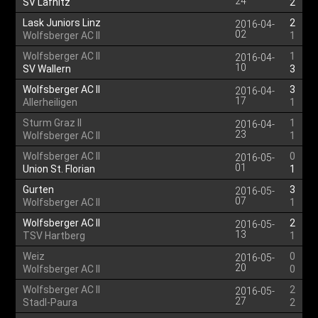
24
SV Lafnitz
2
Lask Juniors Linz
2
2016-04-
02
Wolfsberger AC II
1
Wolfsberger AC II
1
2016-04-
10
SV Wallern
3
Wolfsberger AC II
3
2016-04-
17
Allerheiligen
1
Sturm Graz II
1
2016-04-
23
Wolfsberger AC II
1
Wolfsberger AC II
0
2016-05-
01
Union St. Florian
1
Gurten
3
2016-05-
07
Wolfsberger AC II
1
Wolfsberger AC II
2
2016-05-
13
TSV Hartberg
1
Weiz
0
2016-05-
20
Wolfsberger AC II
0
Wolfsberger AC II
2
2016-05-
27
Stadl-Paura
2