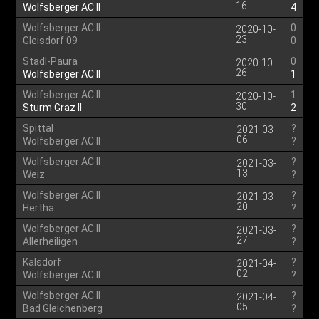
16
Wolfsberger AC II
4
Wolfsberger AC II
0
2020-10-
23
Gleisdorf 09
0
Stadl-Paura
0
2020-10-
26
Wolfsberger AC II
1
Wolfsberger AC II
1
2020-10-
30
Sturm Graz II
2
Spittal
?
2021-03-
06
Wolfsberger AC II
?
Wolfsberger AC II
?
2021-03-
13
Weiz
?
Wolfsberger AC II
?
2021-03-
20
Hertha
?
Wolfsberger AC II
?
2021-03-
27
Allerheiligen
?
Kalsdorf
?
2021-04-
02
Wolfsberger AC II
?
Wolfsberger AC II
?
2021-04-
05
Bad Gleichenberg
?