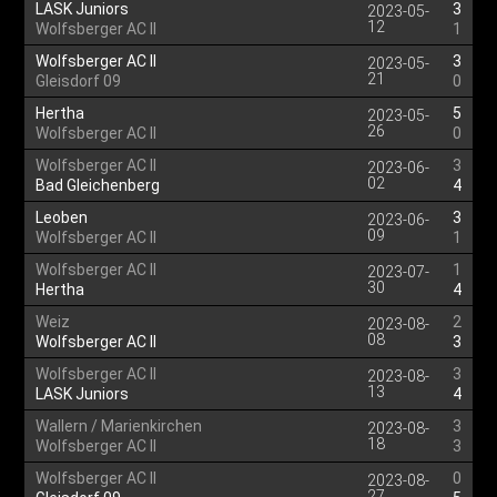
LASK Juniors
3
2023-05-
12
Wolfsberger AC II
1
Wolfsberger AC II
3
2023-05-
21
Gleisdorf 09
0
Hertha
5
2023-05-
26
Wolfsberger AC II
0
Wolfsberger AC II
3
2023-06-
02
Bad Gleichenberg
4
Leoben
3
2023-06-
09
Wolfsberger AC II
1
Wolfsberger AC II
1
2023-07-
30
Hertha
4
Weiz
2
2023-08-
08
Wolfsberger AC II
3
Wolfsberger AC II
3
2023-08-
13
LASK Juniors
4
Wallern / Marienkirchen
3
2023-08-
18
Wolfsberger AC II
3
Wolfsberger AC II
0
2023-08-
27