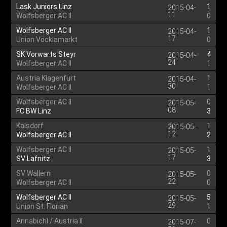
Lask Juniors Linz
1
2015-04-
11
Wolfsberger AC II
0
Wolfsberger AC II
1
2015-04-
17
Union Vöcklamarkt
0
SK Vorwarts Steyr
4
2015-04-
24
Wolfsberger AC II
1
Austria Klagenfurt
1
2015-04-
30
Wolfsberger AC II
1
Wolfsberger AC II
0
2015-05-
08
FC BW Linz
3
Kalsdorf
1
2015-05-
12
Wolfsberger AC II
2
Wolfsberger AC II
1
2015-05-
17
SV Lafnitz
3
SV Wallern
0
2015-05-
22
Wolfsberger AC II
0
Wolfsberger AC II
5
2015-05-
29
Union St. Florian
1
Annabichl / Austria II
0
2015-07-