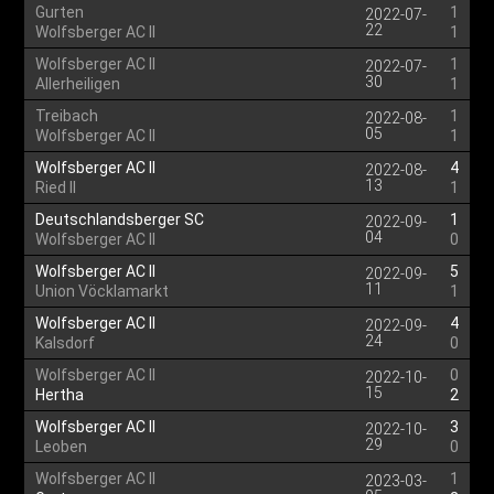
Gurten
1
2022-07-
22
Wolfsberger AC II
1
Wolfsberger AC II
1
2022-07-
30
Allerheiligen
1
Treibach
1
2022-08-
05
Wolfsberger AC II
1
Wolfsberger AC II
4
2022-08-
13
Ried II
1
Deutschlandsberger SC
1
2022-09-
04
Wolfsberger AC II
0
Wolfsberger AC II
5
2022-09-
11
Union Vöcklamarkt
1
Wolfsberger AC II
4
2022-09-
24
Kalsdorf
0
Wolfsberger AC II
0
2022-10-
15
Hertha
2
Wolfsberger AC II
3
2022-10-
29
Leoben
0
Wolfsberger AC II
1
2023-03-