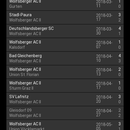
Wolfsberger AC II
1
2018-03-
11
Gurten
0
Stadl-Paura
3
2018-03-
17
Wolfsberger AC II
2
Deutschlandsberger SC
4
2018-03-
30
Wolfsberger AC II
1
Wolfsberger AC II
1
2018-04-
07
Kalsdorf
0
Bad Gleichenberg
4
2018-04-
10
Wolfsberger AC II
3
Wolfsberger AC II
2
2018-04-
13
Union St. Florian
0
Wolfsberger AC II
1
2018-04-
17
Sturm Graz II
0
SV Lafnitz
3
2018-04-
20
Wolfsberger AC II
0
Gleisdorf 09
2
2018-04-
27
Wolfsberger AC II
2
Wolfsberger AC II
3
2018-05-
05
Union Vöcklamarkt
1