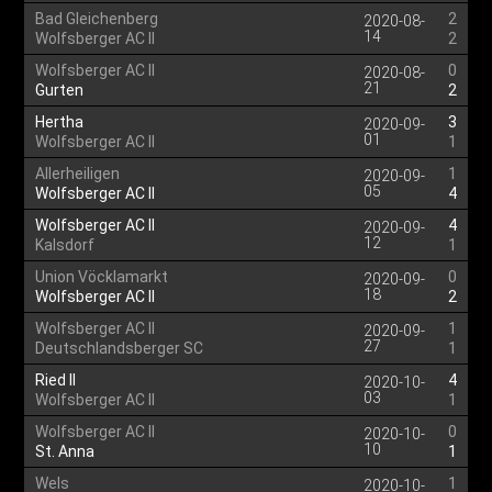
Bad Gleichenberg
2
2020-08-
14
Wolfsberger AC II
2
Wolfsberger AC II
0
2020-08-
21
Gurten
2
Hertha
3
2020-09-
01
Wolfsberger AC II
1
Allerheiligen
1
2020-09-
05
Wolfsberger AC II
4
Wolfsberger AC II
4
2020-09-
12
Kalsdorf
1
Union Vöcklamarkt
0
2020-09-
18
Wolfsberger AC II
2
Wolfsberger AC II
1
2020-09-
27
Deutschlandsberger SC
1
Ried II
4
2020-10-
03
Wolfsberger AC II
1
Wolfsberger AC II
0
2020-10-
10
St. Anna
1
Wels
1
2020-10-