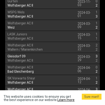
Gurten
0
2023-11-
03
Wolfsberger AC II
2
WSPG Wels
1
2024-03-
01
Wolfsberger AC II
3
Wolfsberger AC II
1
2024-03-
09
Weiz
2
LASK Juniors
1
2024-03-
15
Wolfsberger AC II
1
Wolfsberger AC II
2
2024-03-
22
Wallern / Marienkirchen
2
Gleisdorf 09
3
2024-03-
29
Wolfsberger AC II
2
Wolfsberger AC II
0
2024-04-
06
Bad Gleichenberg
2
SK Vorwarts Steyr
1
2024-04-
12
Wolfsberger AC II
2
Wolfsberger AC II
3
2024-04-
21
Voitsberg
2
This website uses cookies to ensure you get
Sure man!!
the best experience on our website.
Learn more
Ried II
2
2024-04-
27
Wolfsberger AC II
2