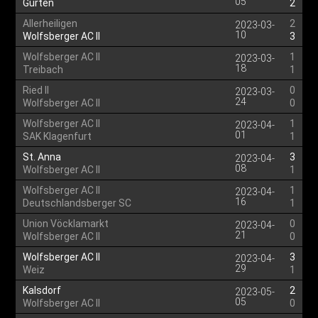
05
Gurten
2
Allerheiligen
2
2023-03-
10
Wolfsberger AC II
3
Wolfsberger AC II
1
2023-03-
18
Treibach
1
Ried II
0
2023-03-
24
Wolfsberger AC II
0
Wolfsberger AC II
1
2023-04-
01
SAK Klagenfurt
1
St. Anna
3
2023-04-
08
Wolfsberger AC II
1
Wolfsberger AC II
1
2023-04-
16
Deutschlandsberger SC
1
Union Vöcklamarkt
0
2023-04-
21
Wolfsberger AC II
0
Wolfsberger AC II
3
2023-04-
29
Weiz
1
Kalsdorf
2
2023-05-
05
Wolfsberger AC II
0