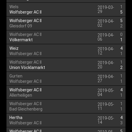
Wels
1
2019-03-
29
Wolfsberger AC II
5
Wolfsberger AC II
5
2019-04-
02
Gleisdorf 09
2
Wolfsberger AC II
0
2019-04-
06
Völkermarkt
1
Weiz
4
2019-04-
12
Wolfsberger AC II
1
Wolfsberger AC II
1
2019-04-
20
Union Vöcklamarkt
2
Gurten
1
2019-04-
27
Wolfsberger AC II
1
Wolfsberger AC II
4
2019-05-
04
Allerheiligen
1
Wolfsberger AC II
1
2019-05-
11
Bad Gleichenberg
1
Hertha
4
2019-05-
14
Wolfsberger AC II
3
Wolfsberger AC II
5