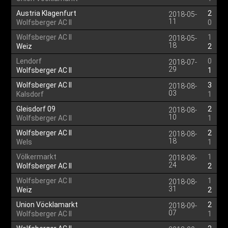
Austria Klagenfurt
2
2018-05-
11
Wolfsberger AC II
0
Wolfsberger AC II
1
2018-05-
18
Weiz
2
Lendorf
0
2018-07-
29
Wolfsberger AC II
1
Wolfsberger AC II
3
2018-08-
03
Kalsdorf
1
Gleisdorf 09
2
2018-08-
10
Wolfsberger AC II
1
Wolfsberger AC II
2
2018-08-
18
Wels
1
Völkermarkt
1
2018-08-
24
Wolfsberger AC II
2
Wolfsberger AC II
1
2018-08-
31
Weiz
2
Union Vöcklamarkt
2
2018-09-
07
Wolfsberger AC II
1