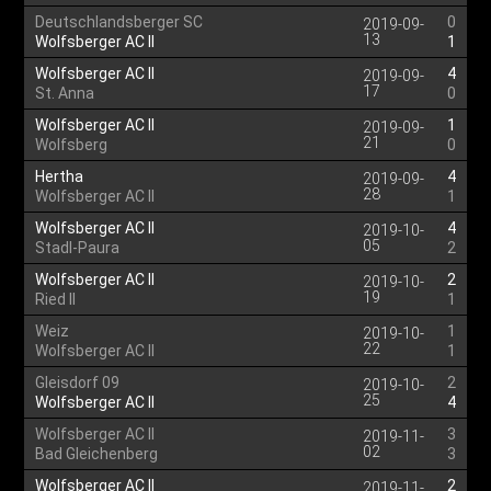
Deutschlandsberger SC
0
2019-09-
13
Wolfsberger AC II
1
Wolfsberger AC II
4
2019-09-
17
St. Anna
0
Wolfsberger AC II
1
2019-09-
21
Wolfsberg
0
Hertha
4
2019-09-
28
Wolfsberger AC II
1
Wolfsberger AC II
4
2019-10-
05
Stadl-Paura
2
Wolfsberger AC II
2
2019-10-
19
Ried II
1
Weiz
1
2019-10-
22
Wolfsberger AC II
1
Gleisdorf 09
2
2019-10-
25
Wolfsberger AC II
4
Wolfsberger AC II
3
2019-11-
02
Bad Gleichenberg
3
Wolfsberger AC II
2
2019-11-