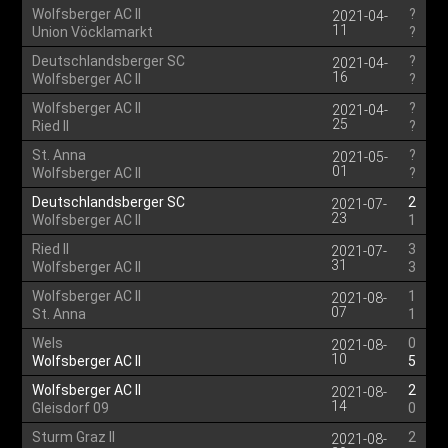
Wolfsberger AC II
?
2021-04-
11
Union Vöcklamarkt
?
Deutschlandsberger SC
?
2021-04-
16
Wolfsberger AC II
?
Wolfsberger AC II
?
2021-04-
25
Ried II
?
St. Anna
?
2021-05-
01
Wolfsberger AC II
?
Deutschlandsberger SC
2
2021-07-
23
Wolfsberger AC II
1
Ried II
3
2021-07-
31
Wolfsberger AC II
3
Wolfsberger AC II
1
2021-08-
07
St. Anna
1
Wels
0
2021-08-
10
Wolfsberger AC II
5
Wolfsberger AC II
2
2021-08-
14
Gleisdorf 09
0
Sturm Graz II
2
2021-08-