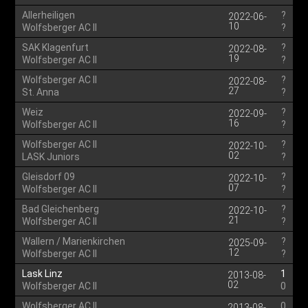
Allerheiligen
?
2022-06-
10
Wolfsberger AC II
?
SAK Klagenfurt
?
2022-08-
19
Wolfsberger AC II
?
Wolfsberger AC II
?
2022-08-
27
St. Anna
?
Weiz
?
2022-09-
16
Wolfsberger AC II
?
Wolfsberger AC II
?
2022-10-
02
LASK Juniors
?
Gleisdorf 09
?
2022-10-
07
Wolfsberger AC II
?
Bad Gleichenberg
?
2022-10-
21
Wolfsberger AC II
?
Wallern / Marienkirchen
?
2025-09-
12
Wolfsberger AC II
?
Lask Linz
1
2013-08-
02
Wolfsberger AC II
0
Wolfsberger AC II
0
2013-08-