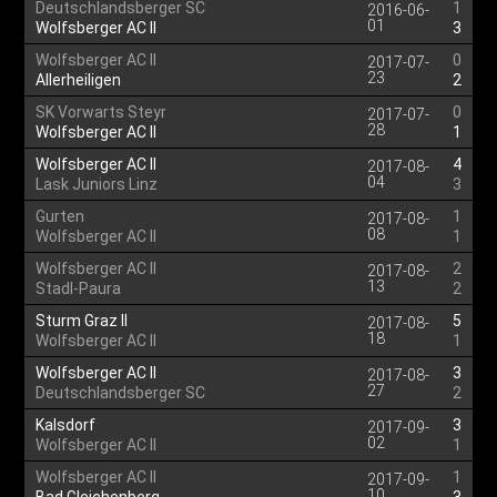
Deutschlandsberger SC
1
2016-06-
01
Wolfsberger AC II
3
Wolfsberger AC II
0
2017-07-
23
Allerheiligen
2
SK Vorwarts Steyr
0
2017-07-
28
Wolfsberger AC II
1
Wolfsberger AC II
4
2017-08-
04
Lask Juniors Linz
3
Gurten
1
2017-08-
08
Wolfsberger AC II
1
Wolfsberger AC II
2
2017-08-
13
Stadl-Paura
2
Sturm Graz II
5
2017-08-
18
Wolfsberger AC II
1
Wolfsberger AC II
3
2017-08-
27
Deutschlandsberger SC
2
Kalsdorf
3
2017-09-
02
Wolfsberger AC II
1
Wolfsberger AC II
1
2017-09-
10