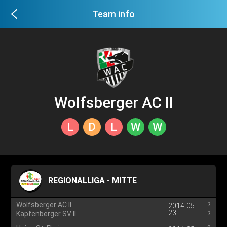
Team info
Wolfsberger AC II
L
D
L
W
W
REGIONALLIGA - MITTE
Wolfsberger AC II
?
2014-05-
23
Kapfenberger SV II
?