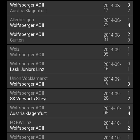
Wolfsberger AC II
3
2014-08-
17
Austria Klagenfurt
2
Allerheiligen
1
2014-08-
22
Wolfsberger AC II
4
Wolfsberger AC II
2
2014-08-
31
Gurten
0
Weiz
1
2014-09-
05
Wolfsberger AC II
1
Wolfsberger AC II
0
2014-09-
16
Lask Juniors Linz
1
Union Vöcklamarkt
1
2014-09-
19
Wolfsberger AC II
3
Wolfsberger AC II
1
2014-09-
28
SK Vorwarts Steyr
2
Wolfsberger AC II
0
2014-10-
05
Austria Klagenfurt
4
FC BW Linz
1
2014-10-
10
Wolfsberger AC II
2
Wolfsberger AC II
1
2014-10-