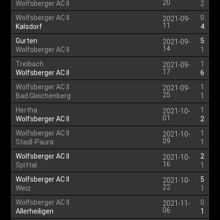
20
Wolfsberger AC II
2
Wolfsberger AC II
0
2021-09-
11
Kalsdorf
4
Gurten
5
2021-09-
14
Wolfsberger AC II
1
Treibach
1
2021-09-
17
Wolfsberger AC II
6
Wolfsberger AC II
1
2021-09-
25
Bad Gleichenberg
1
Hertha
1
2021-10-
01
Wolfsberger AC II
2
Wolfsberger AC II
1
2021-10-
09
Stadl-Paura
1
Wolfsberger AC II
2
2021-10-
16
Spittal
1
Wolfsberger AC II
5
2021-10-
22
Weiz
1
Wolfsberger AC II
0
2021-11-
06
Allerheiligen
1