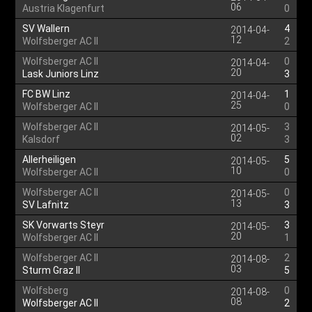
06
Austria Klagenfurt
0
SV Wallern
4
2014-04-
12
Wolfsberger AC II
2
Wolfsberger AC II
0
2014-04-
20
Lask Juniors Linz
3
FC BW Linz
1
2014-04-
25
Wolfsberger AC II
0
Wolfsberger AC II
3
2014-05-
02
Kalsdorf
3
Allerheiligen
5
2014-05-
10
Wolfsberger AC II
0
Wolfsberger AC II
0
2014-05-
13
SV Lafnitz
3
SK Vorwarts Steyr
3
2014-05-
20
Wolfsberger AC II
1
Wolfsberger AC II
2
2014-08-
03
Sturm Graz II
5
Wolfsberg
0
2014-08-
08
Wolfsberger AC II
2