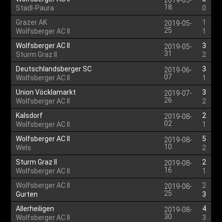
2019-05-
18
Stadl-Paura
0
Grazer AK
1
2019-05-
25
Wolfsberger AC II
1
Wolfsberger AC II
3
2019-05-
31
Sturm Graz II
2
Deutschlandsberger SC
3
2019-06-
07
Wolfsberger AC II
1
Union Vöcklamarkt
3
2019-07-
26
Wolfsberger AC II
2
Kalsdorf
2
2019-08-
02
Wolfsberger AC II
1
Wolfsberger AC II
5
2019-08-
10
Wels
2
Sturm Graz II
2
2019-08-
16
Wolfsberger AC II
1
Wolfsberger AC II
2
2019-08-
25
Gurten
3
Allerheiligen
4
2019-08-
30
Wolfsberger AC II
3