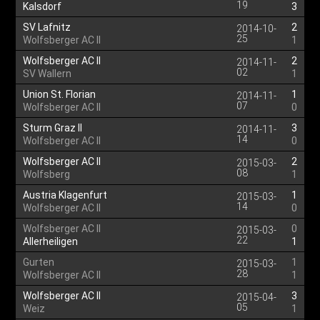
19
Kalsdorf
3
SV Lafnitz
2
2014-10-
25
Wolfsberger AC II
1
Wolfsberger AC II
2
2014-11-
02
SV Wallern
1
Union St. Florian
1
2014-11-
07
Wolfsberger AC II
0
Sturm Graz II
3
2014-11-
14
Wolfsberger AC II
0
Wolfsberger AC II
2
2015-03-
08
Wolfsberg
1
Austria Klagenfurt
1
2015-03-
14
Wolfsberger AC II
0
Wolfsberger AC II
0
2015-03-
22
Allerheiligen
1
Gurten
1
2015-03-
28
Wolfsberger AC II
1
Wolfsberger AC II
3
2015-04-
05
Weiz
1