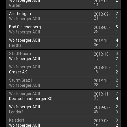
Wolfsberger AC II
2
2018-09-
14
Gurten
1
Allerheiligen
2
2018-09-
21
Wolfsberger AC II
1
Bad Gleichenberg
5
2018-09-
28
Wolfsberger AC II
1
Wolfsberger AC II
4
2018-10-
06
Hertha
0
Stadl-Paura
0
2018-10-
13
Wolfsberger AC II
2
Wolfsberger AC II
1
2018-10-
19
Grazer AK
2
Sturm Graz II
2
2018-10-
28
Wolfsberger AC II
2
Wolfsberger AC II
2
2018-11-
03
Deutschlandsberger SC
4
Wolfsberger AC II
2
2019-03-
09
Lendorf
0
Kalsdorf
0
2019-03-
16
Wolfsberger AC II
2