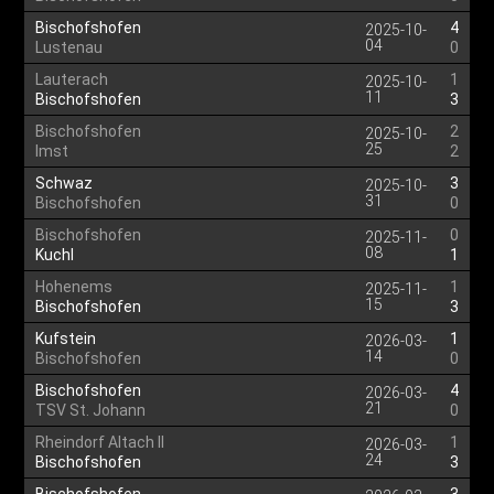
Bischofshofen
4
2025-10-
04
Lustenau
0
Lauterach
1
2025-10-
11
Bischofshofen
3
Bischofshofen
2
2025-10-
25
Imst
2
Schwaz
3
2025-10-
31
Bischofshofen
0
Bischofshofen
0
2025-11-
08
Kuchl
1
Hohenems
1
2025-11-
15
Bischofshofen
3
Kufstein
1
2026-03-
14
Bischofshofen
0
Bischofshofen
4
2026-03-
21
TSV St. Johann
0
Rheindorf Altach II
1
2026-03-
24
Bischofshofen
3