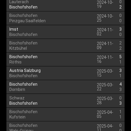
Lauterach
0
2024-10-
19
Bischofshofen
2
Bischofshofen
0
2024-10-
25
Pinzgau Saalfelden
0
Imst
3
2024-11-
02
Bischofshofen
0
Bischofshofen
2
2024-11-
09
Kitzbühel
2
Bischofshofen
5
2024-11-
16
Röthis
1
Austria Salzburg
3
2025-03-
15
Bischofshofen
1
Bischofshofen
4
2025-03-
22
Dornbirn
3
Schwaz
0
2025-03-
28
Bischofshofen
3
Bischofshofen
1
2025-04-
05
Kufstein
1
Bischofshofen
0
2025-04-
11
Wals-Grünau
0