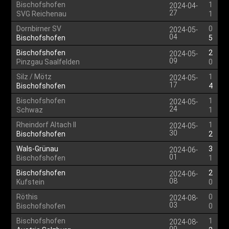
Bischofshofen
1
2024-04-
27
SVG Reichenau
1
Dornbirner SV
0
2024-05-
04
Bischofshofen
5
Bischofshofen
2
2024-05-
09
Pinzgau Saalfelden
0
Silz / Mötz
1
2024-05-
17
Bischofshofen
4
Bischofshofen
1
2024-05-
24
Schwaz
1
Rheindorf Altach II
1
2024-05-
30
Bischofshofen
2
Wals-Grünau
3
2024-06-
01
Bischofshofen
1
Bischofshofen
2
2024-06-
08
Kufstein
0
Röthis
0
2024-08-
03
Bischofshofen
0
Bischofshofen
1
2024-08-