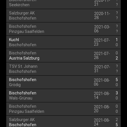
2020-11-
21
Seekirchen
?
Salzburger AK
?
2020-11-
28
Bischofshofen
?
Bischofshofen
?
2021-03-
06
Pinzgau Saalfelden
?
Kuchl
1
2021-07-
23
Bischofshofen
0
Bischofshofen
0
2021-07-
28
Austria Salzburg
2
TSV St. Johann
?
2021-07-
31
Bischofshofen
?
Bischofshofen
5
2021-08-
06
Grödig
0
Bischofshofen
3
2021-08-
14
Wals-Grünau
0
Bischofshofen
0
2021-08-
20
Pinzgau Saalfelden
0
Salzburger AK
2
2021-08-
24
Bischofshofen
5