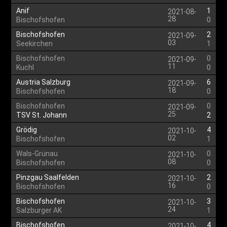
Anif
1
2021-08-
28
Bischofshofen
0
Bischofshofen
2
2021-09-
03
Seekirchen
1
Bischofshofen
0
2021-09-
11
Kuchl
0
Austria Salzburg
6
2021-09-
18
Bischofshofen
0
Bischofshofen
0
2021-09-
25
TSV St. Johann
2
Grödig
4
2021-10-
02
Bischofshofen
1
Wals-Grünau
0
2021-10-
08
Bischofshofen
0
Pinzgau Saalfelden
2
2021-10-
16
Bischofshofen
0
Bischofshofen
3
2021-10-
24
Salzburger AK
1
Bischofshofen
4
2021-10-