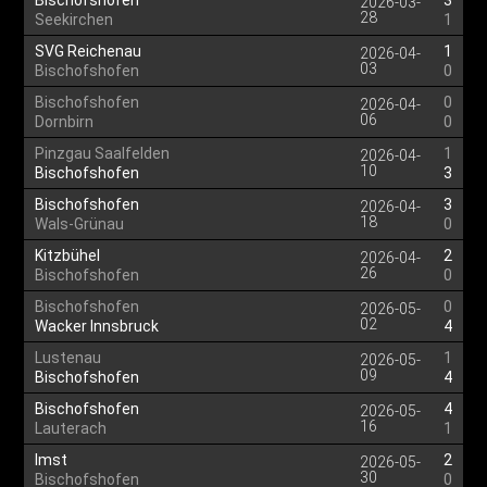
Bischofshofen
3
2026-03-
28
Seekirchen
1
SVG Reichenau
1
2026-04-
03
Bischofshofen
0
Bischofshofen
0
2026-04-
06
Dornbirn
0
Pinzgau Saalfelden
1
2026-04-
10
Bischofshofen
3
Bischofshofen
3
2026-04-
18
Wals-Grünau
0
Kitzbühel
2
2026-04-
26
Bischofshofen
0
Bischofshofen
0
2026-05-
02
Wacker Innsbruck
4
Lustenau
1
2026-05-
09
Bischofshofen
4
Bischofshofen
4
2026-05-
16
Lauterach
1
Imst
2
2026-05-
30
Bischofshofen
0