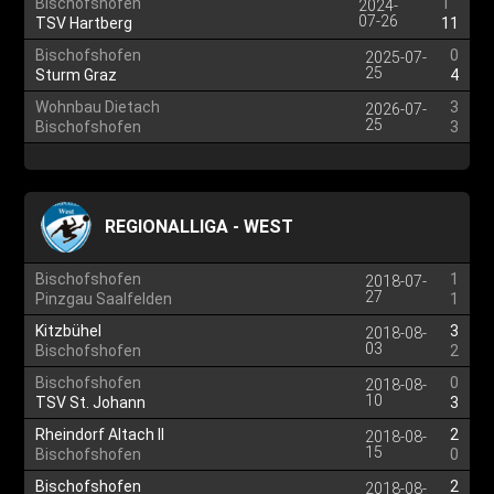
Bischofshofen
1
2024-
07-26
TSV Hartberg
11
Bischofshofen
0
2025-07-
25
Sturm Graz
4
Wohnbau Dietach
3
2026-07-
25
Bischofshofen
3
REGIONALLIGA - WEST
Bischofshofen
1
2018-07-
27
Pinzgau Saalfelden
1
Kitzbühel
3
2018-08-
03
Bischofshofen
2
Bischofshofen
0
2018-08-
10
TSV St. Johann
3
Rheindorf Altach II
2
2018-08-
15
Bischofshofen
0
Bischofshofen
2
2018-08-