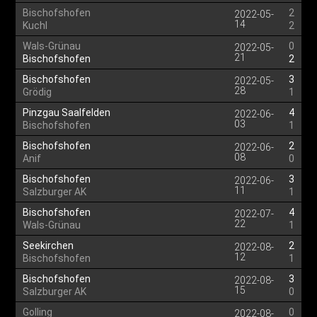
Bischofshofen
2
2022-05-
14
Kuchl
2
Wals-Grünau
0
2022-05-
21
Bischofshofen
2
Bischofshofen
3
2022-05-
28
Grödig
1
Pinzgau Saalfelden
4
2022-06-
03
Bischofshofen
1
Bischofshofen
2
2022-06-
08
Anif
0
Bischofshofen
3
2022-06-
11
Salzburger AK
1
Bischofshofen
4
2022-07-
22
Wals-Grünau
1
Seekirchen
2
2022-08-
12
Bischofshofen
1
Bischofshofen
3
2022-08-
15
Salzburger AK
0
Golling
0
2022-08-