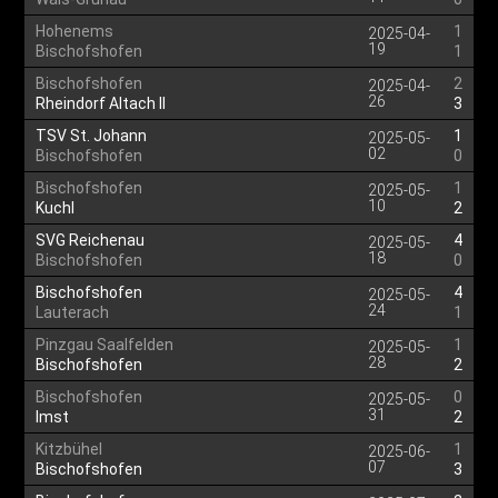
Hohenems
1
2025-04-
19
Bischofshofen
1
Bischofshofen
2
2025-04-
26
Rheindorf Altach II
3
TSV St. Johann
1
2025-05-
02
Bischofshofen
0
Bischofshofen
1
2025-05-
10
Kuchl
2
SVG Reichenau
4
2025-05-
18
Bischofshofen
0
Bischofshofen
4
2025-05-
24
Lauterach
1
Pinzgau Saalfelden
1
2025-05-
28
Bischofshofen
2
Bischofshofen
0
2025-05-
31
Imst
2
Kitzbühel
1
2025-06-
07
Bischofshofen
3