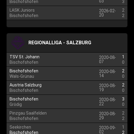
03
Bischofshofen
3
LASK Juniors
2
2026-02-
20
Bischofshofen
2
REGIONALLIGA - SALZBURG
TSV St. Johann
1
2020-08-
07
Bischofshofen
0
Bischofshofen
2
2020-08-
14
Wals-Grünau
0
Austria Salzburg
2
2020-08-
19
Bischofshofen
0
Bischofshofen
3
2020-08-
22
Grödig
0
Pinzgau Saalfelden
2
2020-08-
29
Bischofshofen
2
Seekirchen
1
2020-09-
02
Bischofshofen
2