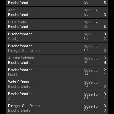
20
Bischofshofen
5
Anif
1
2022-08-
23
Bischofshofen
3
UFC Hallein
1
2022-08-
28
Bischofshofen
6
Bischofshofen
3
2022-09-
02
Grödig
2
Bischofshofen
1
2022-09-
07
Pinzgau Saalfelden
0
Austria Salzburg
3
2022-09-
10
Bischofshofen
4
Bischofshofen
2
2022-09-
14
Kuchl
1
Wals-Grünau
1
2022-09-
24
Bischofshofen
0
Bischofshofen
3
2022-10-
01
Anif
1
Pinzgau Saalfelden
3
2022-10-
09
Bischofshofen
0