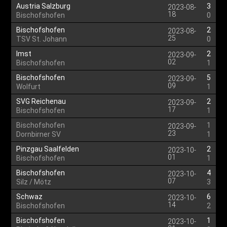
Austria Salzburg
3
2023-08-
18
Bischofshofen
0
Bischofshofen
2
2023-08-
25
TSV St. Johann
0
Imst
2
2023-09-
02
Bischofshofen
1
Bischofshofen
5
2023-09-
09
Wolfurt
1
SVG Reichenau
2
2023-09-
17
Bischofshofen
1
Bischofshofen
1
2023-09-
23
Dornbirner SV
1
Pinzgau Saalfelden
2
2023-10-
01
Bischofshofen
1
Bischofshofen
4
2023-10-
07
Silz / Mötz
3
Schwaz
6
2023-10-
14
Bischofshofen
2
Bischofshofen
1
2023-10-