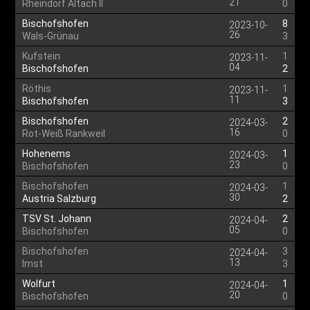
21
Rheindorf Altach II
0
Bischofshofen
8
2023-10-
26
Wals-Grünau
3
Kufstein
1
2023-11-
04
Bischofshofen
2
Röthis
1
2023-11-
11
Bischofshofen
3
Bischofshofen
2
2024-03-
16
Rot-Weiß Rankweil
0
Hohenems
1
2024-03-
23
Bischofshofen
0
Bischofshofen
1
2024-03-
30
Austria Salzburg
2
TSV St. Johann
2
2024-04-
05
Bischofshofen
0
Bischofshofen
3
2024-04-
13
Imst
3
Wolfurt
1
2024-04-
20
Bischofshofen
0