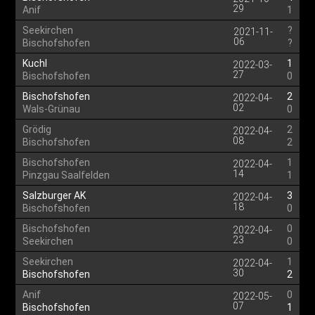
29
Anif
1
Seekirchen
?
2021-11-
06
Bischofshofen
?
Kuchl
1
2022-03-
27
Bischofshofen
0
Bischofshofen
2
2022-04-
02
Wals-Grünau
0
Grödig
2
2022-04-
08
Bischofshofen
2
Bischofshofen
1
2022-04-
14
Pinzgau Saalfelden
1
Salzburger AK
3
2022-04-
18
Bischofshofen
0
Bischofshofen
0
2022-04-
23
Seekirchen
0
Seekirchen
1
2022-04-
30
Bischofshofen
2
Anif
0
2022-05-
07
Bischofshofen
1