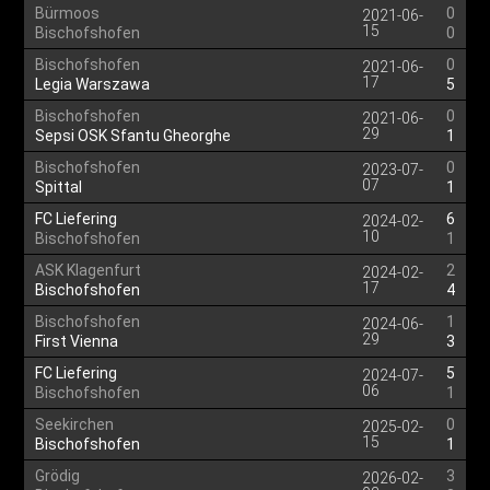
Bürmoos
0
2021-06-
15
Bischofshofen
0
Bischofshofen
0
2021-06-
17
Legia Warszawa
5
Bischofshofen
0
2021-06-
29
Sepsi OSK Sfantu Gheorghe
1
Bischofshofen
0
2023-07-
07
Spittal
1
FC Liefering
6
2024-02-
10
Bischofshofen
1
ASK Klagenfurt
2
2024-02-
17
Bischofshofen
4
Bischofshofen
1
2024-06-
29
First Vienna
3
FC Liefering
5
2024-07-
06
Bischofshofen
1
Seekirchen
0
2025-02-
15
Bischofshofen
1
Grödig
3
2026-02-