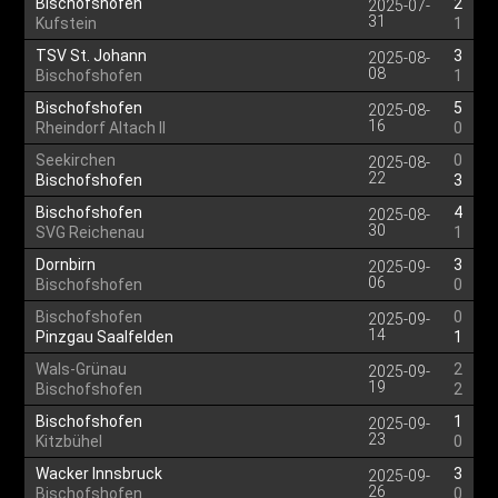
Bischofshofen
2
2025-07-
31
Kufstein
1
TSV St. Johann
3
2025-08-
08
Bischofshofen
1
Bischofshofen
5
2025-08-
16
Rheindorf Altach II
0
Seekirchen
0
2025-08-
22
Bischofshofen
3
Bischofshofen
4
2025-08-
30
SVG Reichenau
1
Dornbirn
3
2025-09-
06
Bischofshofen
0
Bischofshofen
0
2025-09-
14
Pinzgau Saalfelden
1
Wals-Grünau
2
2025-09-
19
Bischofshofen
2
Bischofshofen
1
2025-09-
23
Kitzbühel
0
Wacker Innsbruck
3
2025-09-
26
Bischofshofen
0