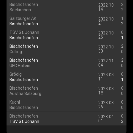
Bischofshofen
2
2022-10-
14
Seekirchen
2
Salzburger AK
1
2022-10-
21
Bischofshofen
2
TSV St. Johann
0
2022-10-
26
Bischofshofen
1
Bischofshofen
3
2022-10-
30
Golling
0
Bischofshofen
3
2022-11-
04
UFC Hallein
0
Grödig
0
2023-03-
11
Bischofshofen
1
Bischofshofen
0
2023-03-
18
Austria Salzburg
0
Kuchl
0
2023-03-
26
Bischofshofen
0
Bischofshofen
0
2023-04-
01
TSV St. Johann
3