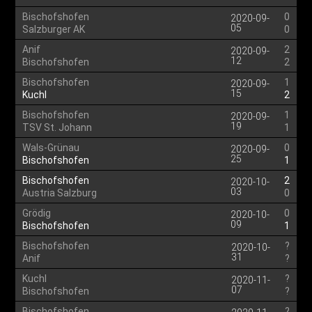
Bischofshofen
0
2020-09-
05
Salzburger AK
0
Anif
2
2020-09-
12
Bischofshofen
2
Bischofshofen
1
2020-09-
15
Kuchl
2
Bischofshofen
1
2020-09-
19
TSV St. Johann
1
Wals-Grünau
0
2020-09-
25
Bischofshofen
1
Bischofshofen
2
2020-10-
03
Austria Salzburg
0
Grödig
0
2020-10-
09
Bischofshofen
1
Bischofshofen
?
2020-10-
31
Anif
?
Kuchl
?
2020-11-
07
Bischofshofen
?
Bischofshofen
?