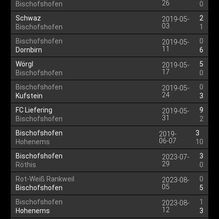
26
Bischofshofen
0
Schwaz
2
2019-05-
03
Bischofshofen
1
Bischofshofen
0
2019-05-
11
Dornbirn
6
Wörgl
5
2019-05-
17
Bischofshofen
0
Bischofshofen
0
2019-05-
24
Kufstein
3
FC Liefering
9
2019-05-
31
Bischofshofen
2
Bischofshofen
3
2019-
06-07
Hohenems
10
Bischofshofen
3
2023-07-
29
Röthis
0
Rot-Weiß Rankweil
0
2023-08-
05
Bischofshofen
5
Bischofshofen
1
2023-08-
12
Hohenems
3