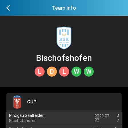
Team info
Bischofshofen
L
D
L
W
W
CUP
Pinzgau Saalfelden
3
2023-07-
22
Bischofshofen
2