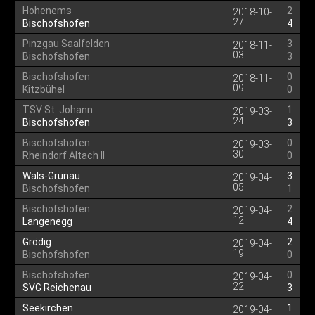
Hohenems
2
2018-10-
27
Bischofshofen
4
Pinzgau Saalfelden
3
2018-11-
03
Bischofshofen
3
Bischofshofen
0
2018-11-
09
Kitzbühel
0
TSV St. Johann
1
2019-03-
24
Bischofshofen
3
Bischofshofen
0
2019-03-
30
Rheindorf Altach II
0
Wals-Grünau
3
2019-04-
05
Bischofshofen
1
Bischofshofen
2
2019-04-
12
Langenegg
4
Grödig
2
2019-04-
19
Bischofshofen
0
Bischofshofen
0
2019-04-
22
SVG Reichenau
3
Seekirchen
1
2019-04-