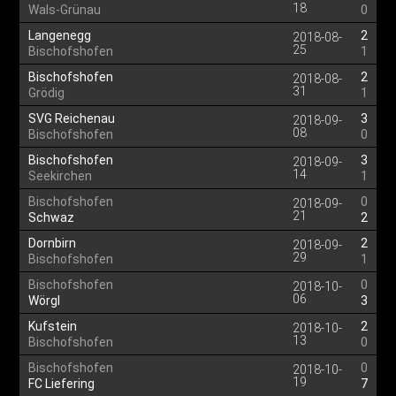
18
Wals-Grünau
0
Langenegg
2
2018-08-
25
Bischofshofen
1
Bischofshofen
2
2018-08-
31
Grödig
1
SVG Reichenau
3
2018-09-
08
Bischofshofen
0
Bischofshofen
3
2018-09-
14
Seekirchen
1
Bischofshofen
0
2018-09-
21
Schwaz
2
Dornbirn
2
2018-09-
29
Bischofshofen
1
Bischofshofen
0
2018-10-
06
Wörgl
3
Kufstein
2
2018-10-
13
Bischofshofen
0
Bischofshofen
0
2018-10-
19
FC Liefering
7