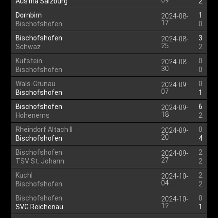
09
Austria Salzburg
2
Dornbirn
1
2024-08-
17
Bischofshofen
0
Bischofshofen
3
2024-08-
25
Schwaz
2
Kufstein
0
2024-08-
30
Bischofshofen
0
Wals-Grünau
0
2024-09-
07
Bischofshofen
1
Bischofshofen
6
2024-09-
18
Hohenems
2
Rheindorf Altach II
0
2024-09-
20
Bischofshofen
4
Bischofshofen
2
2024-09-
27
TSV St. Johann
2
Kuchl
2
2024-10-
04
Bischofshofen
2
Bischofshofen
0
2024-10-
12
SVG Reichenau
1