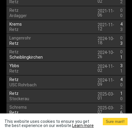
02
Retz
2
Retz
0
2021-11-
06
Ardagger
0
Krems
4
2021-11-
12
Retz
3
Langenrohr
0
2024-10-
18
Retz
3
Retz
0
2024-10-
26
Scheiblingkirchen
1
Ybbs
3
2024-11-
02
Retz
1
Retz
4
2024-11-
09
USC Rohrbach
0
Retz
1
2025-03-
01
Stockerau
0
Schrems
2
2025-03-
07
Retz
6
Retz
3
This website uses cookies to ensure you get
2025-03-
Sure man!!
the best experience on our website.
Learn more
15
St. Pölten II
0