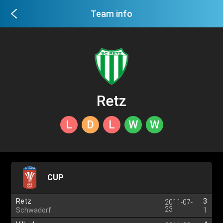
Team info
Retz
L
D
L
W
W
CUP
Retz
3
2011-07-
23
Schwadorf
1