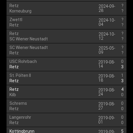
Retz
?
2024-09-
28
Korneuburg
?
Zwettl
?
2024-10-
04
Retz
?
Retz
?
2024-10-
12
SC Wiener Neustadt
?
SC Wiener Neustadt
?
2025-05-
09
Retz
?
USC Rohrbach
0
2019-08-
14
Retz
3
St. Pölten II
1
2019-08-
18
Retz
3
Retz
4
2019-08-
24
Kilb
0
Schrems
0
2019-08-
27
Retz
0
Langenrohr
0
2019-09-
01
Retz
0
Kottingbrunn
5
2019-09-