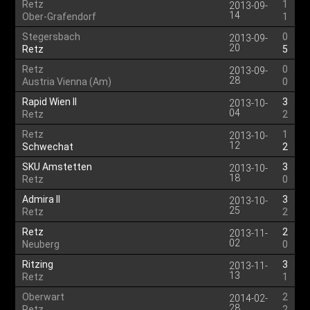
Retz
1
2013-09-
14
Ober-Grafendorf
1
Stegersbach
0
2013-09-
20
Retz
5
Retz
0
2013-09-
28
Austria Vienna (Am)
0
Rapid Wien II
3
2013-10-
04
Retz
2
Retz
1
2013-10-
12
Schwechat
2
SKU Amstetten
3
2013-10-
18
Retz
0
Admira II
3
2013-10-
25
Retz
2
Retz
2
2013-11-
02
Neuberg
0
Ritzing
3
2013-11-
13
Retz
1
Oberwart
2
2014-02-
28
Retz
2