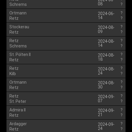
08
Schrems
?
Ortmann
?
2024-06-
14
Retz
?
Stockerau
?
2024-08-
09
Retz
?
Retz
?
2024-08-
14
Schrems
?
St. Pölten II
?
2024-08-
18
Retz
?
Retz
?
2024-08-
24
Kilb
?
Ortmann
?
2024-08-
30
Retz
?
Retz
?
2024-09-
07
St. Peter
?
Admira II
?
2024-09-
21
Retz
?
Ardagger
?
2024-09-
24
Retz
?