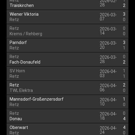
Retz
1
2026-02-
28
Traiskirchen
2
Wiener Viktoria
3
2026-03-
07
Retz
0
Retz
0
2026-03-
14
Krems / Rehberg
0
Parndorf
3
2026-03-
20
Retz
1
Retz
0
2026-03-
28
Fach-Donaufeld
2
SV Horn
1
2026-04-
03
Retz
1
Retz
2
2026-04-
06
TWL Elektra
0
Mannsdorf-Großenzersdorf
1
2026-04-
10
Retz
0
Retz
0
2026-04-
18
Donau
4
Oberwart
4
2026-04-
24
Retz
0