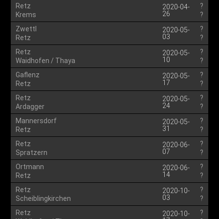
Retz
?
2020-04-
26
Krems
?
Zwettl
?
2020-05-
03
Retz
?
Retz
?
2020-05-
10
Waidhofen / Thaya
?
Gaflenz
?
2020-05-
17
Retz
?
Retz
?
2020-05-
24
Ardagger
?
Mannersdorf
?
2020-05-
31
Retz
?
Retz
?
2020-06-
07
Spratzern
?
Ortmann
?
2020-06-
14
Retz
?
Retz
?
2020-10-
03
Scheiblingkirchen
?
Retz
?
2020-10-