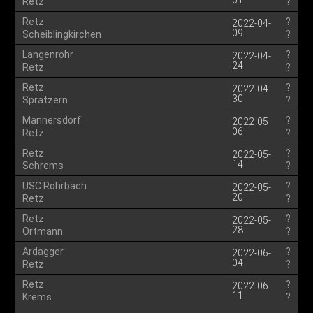
01
Retz
?
Retz
?
2022-04-
09
Scheiblingkirchen
?
Langenrohr
?
2022-04-
24
Retz
?
Retz
?
2022-04-
30
Spratzern
?
Mannersdorf
?
2022-05-
06
Retz
?
Retz
?
2022-05-
14
Schrems
?
USC Rohrbach
?
2022-05-
20
Retz
?
Retz
?
2022-05-
28
Ortmann
?
Ardagger
?
2022-06-
04
Retz
?
Retz
?
2022-06-
11
Krems
?