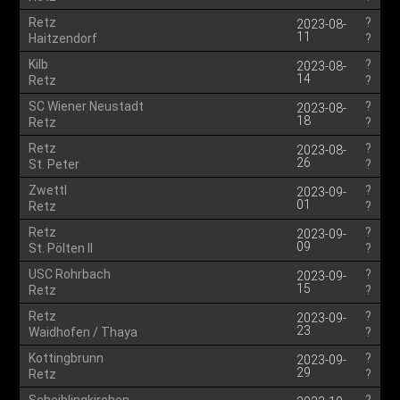
Retz
?
2023-08-
11
Haitzendorf
?
Kilb
?
2023-08-
14
Retz
?
SC Wiener Neustadt
?
2023-08-
18
Retz
?
Retz
?
2023-08-
26
St. Peter
?
Zwettl
?
2023-09-
01
Retz
?
Retz
?
2023-09-
09
St. Pölten II
?
USC Rohrbach
?
2023-09-
15
Retz
?
Retz
?
2023-09-
23
Waidhofen / Thaya
?
Kottingbrunn
?
2023-09-
29
Retz
?