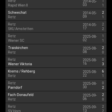
Retz
1
2014-05-
03
Rapid Wien II
1
Schwechat
2
2014-05-
09
Retz
1
Retz
2
2014-05-
17
SKU Amstetten
2
Retz
1
2025-08-
02
Wiener SC
1
Traiskirchen
2
2025-08-
08
Retz
0
Retz
0
2025-08-
16
Wiener Viktoria
3
Krems / Rehberg
6
2025-08-
22
Retz
1
Retz
0
2025-08-
30
Parndorf
2
Fach-Donaufeld
2
2025-09-
06
Retz
0
Retz
2
2025-09-
13
SV Horn
2