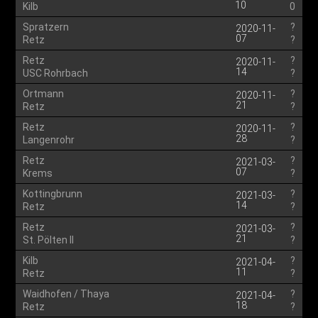
10
Kilb
0
Spratzern
?
2020-11-
07
Retz
?
Retz
?
2020-11-
14
USC Rohrbach
?
Ortmann
?
2020-11-
21
Retz
?
Retz
?
2020-11-
28
Langenrohr
?
Retz
?
2021-03-
07
Krems
?
Kottingbrunn
?
2021-03-
14
Retz
?
Retz
?
2021-03-
21
St. Pölten II
?
Kilb
?
2021-04-
11
Retz
?
Waidhofen / Thaya
?
2021-04-
18
Retz
?