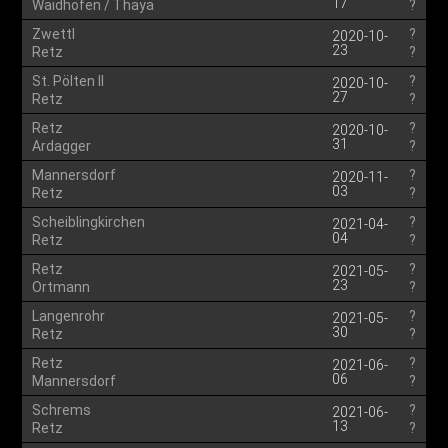
17
Waidhofen / Thaya
?
Zwettl
?
2020-10-
23
Retz
?
St. Pölten II
?
2020-10-
27
Retz
?
Retz
?
2020-10-
31
Ardagger
?
Mannersdorf
?
2020-11-
03
Retz
?
Scheiblingkirchen
?
2021-04-
04
Retz
?
Retz
?
2021-05-
23
Ortmann
?
Langenrohr
?
2021-05-
30
Retz
?
Retz
?
2021-06-
06
Mannersdorf
?
Schrems
?
2021-06-
13
Retz
?