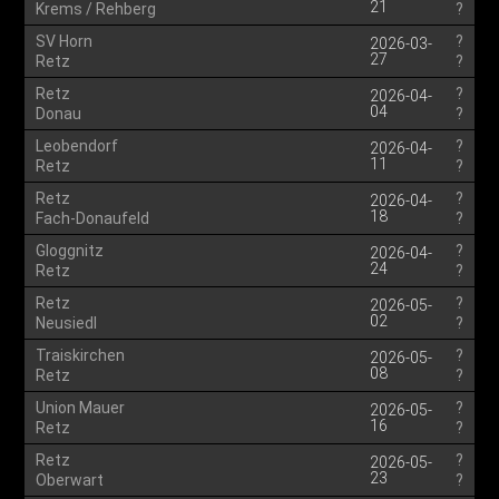
21
Krems / Rehberg
?
SV Horn
?
2026-03-
27
Retz
?
Retz
?
2026-04-
04
Donau
?
Leobendorf
?
2026-04-
11
Retz
?
Retz
?
2026-04-
18
Fach-Donaufeld
?
Gloggnitz
?
2026-04-
24
Retz
?
Retz
?
2026-05-
02
Neusiedl
?
Traiskirchen
?
2026-05-
08
Retz
?
Union Mauer
?
2026-05-
16
Retz
?
Retz
?
2026-05-
23
Oberwart
?