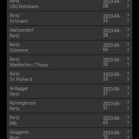
Retz
?
2023-04-
08
USC Rohrbach
?
Retz
?
2023-04-
22
Ortmann
?
Haitzendorf
?
2023-04-
28
Retz
?
Retz
?
2023-05-
06
Schrems
?
Retz
?
2023-05-
20
Waidhofen / Thaya
?
Retz
?
2023-05-
23
St. Pölten II
?
Ardagger
?
2023-05-
27
Retz
?
Kottingbrunn
?
2023-05-
31
Retz
?
Retz
?
2023-06-
03
Kilb
?
Gloggnitz
?
2023-06-
10
Retz
?