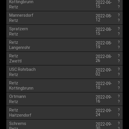
Kottingbrunn
?
2022-06-
15
Retz
?
Mannersdorf
?
2022-08-
12
Retz
?
Spratzern
?
2022-08-
15
Retz
?
Retz
?
2022-08-
19
Langenrohr
?
Retz
?
2022-08-
26
Zwettl
?
USC Rohrbach
?
2022-09-
02
Retz
?
Retz
?
2022-09-
10
Kottingbrunn
?
Ortmann
?
2022-09-
16
Retz
?
Retz
?
2022-09-
24
Haitzendorf
?
Schrems
?
2022-09-
30
Retz
?