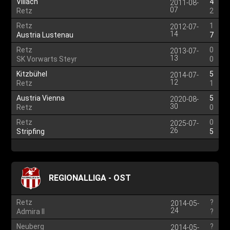
Villach
4
2011-08-
07
Retz
2
Retz
1
2012-07-
14
Austria Lustenau
7
Retz
0
2013-07-
13
SK Vorwarts Steyr
0
Kitzbühel
5
2014-07-
12
Retz
1
Austria Vienna
5
2020-08-
30
Retz
0
Retz
0
2025-07-
26
Stripfing
5
REGIONALLIGA - OST
Retz
?
2014-05-
24
Admira II
?
Neuberg
?
2014-05-