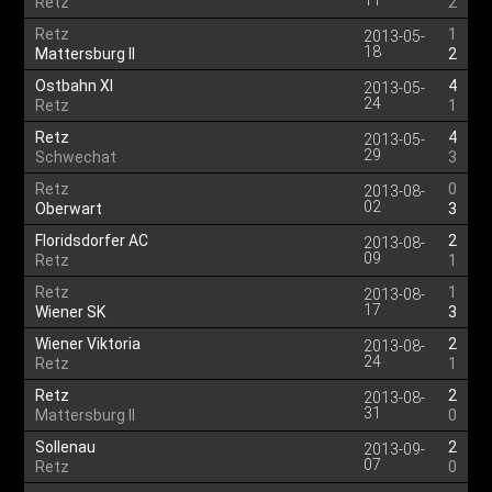
11
Retz
2
Retz
1
2013-05-
18
Mattersburg II
2
Ostbahn XI
4
2013-05-
24
Retz
1
Retz
4
2013-05-
29
Schwechat
3
Retz
0
2013-08-
02
Oberwart
3
Floridsdorfer AC
2
2013-08-
09
Retz
1
Retz
1
2013-08-
17
Wiener SK
3
Wiener Viktoria
2
2013-08-
24
Retz
1
Retz
2
2013-08-
31
Mattersburg II
0
Sollenau
2
2013-09-
07
Retz
0