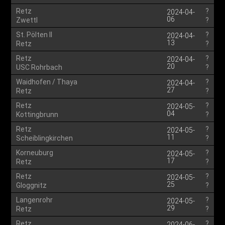
Retz
?
2024-04-
06
Zwettl
?
St. Pölten II
?
2024-04-
13
Retz
?
Retz
?
2024-04-
20
USC Rohrbach
?
Waidhofen / Thaya
?
2024-04-
27
Retz
?
Retz
?
2024-05-
04
Kottingbrunn
?
Retz
?
2024-05-
11
Scheiblingkirchen
?
Korneuburg
?
2024-05-
17
Retz
?
Retz
?
2024-05-
25
Gloggnitz
?
Langenrohr
?
2024-05-
29
Retz
?
Retz
?
2024-06-