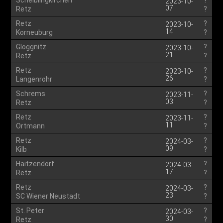
Scheiblingkirchen
?
2023-10-
07
Retz
?
Retz
?
2023-10-
14
Korneuburg
?
Gloggnitz
?
2023-10-
21
Retz
?
Retz
?
2023-10-
26
Langenrohr
?
Schrems
?
2023-11-
03
Retz
?
Retz
?
2023-11-
11
Ortmann
?
Retz
?
2024-03-
09
Kilb
?
Haitzendorf
?
2024-03-
17
Retz
?
Retz
?
2024-03-
23
SC Wiener Neustadt
?
St. Peter
?
2024-03-
30
Retz
?