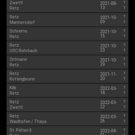
Zwettl
?
2021-08-
13
Retz
?
Retz
?
2021-10-
09
Mannersdorf
?
Schrems
?
2021-10-
15
Retz
?
Retz
?
2021-10-
23
USC Rohrbach
?
Ortmann
?
2021-10-
29
Retz
?
Retz
?
2021-11-
20
Kottingbrunn
?
Kilb
?
2022-03-
18
Retz
?
Retz
?
2022-03-
22
Zwettl
?
Retz
?
2022-03-
26
Waidhofen / Thaya
?
St. Pölten II
?
2022-04-