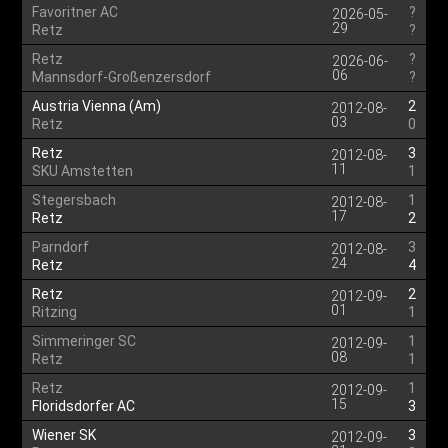
Favoritner AC
?
2026-05-
29
Retz
?
Retz
?
2026-06-
06
Mannsdorf-Großenzersdorf
?
Austria Vienna (Am)
2
2012-08-
03
Retz
0
Retz
3
2012-08-
11
SKU Amstetten
1
Stegersbach
1
2012-08-
17
Retz
2
Parndorf
3
2012-08-
24
Retz
4
Retz
2
2012-09-
01
Ritzing
1
Simmeringer SC
1
2012-09-
08
Retz
1
Retz
1
2012-09-
15
Floridsdorfer AC
3
Wiener SK
3
2012-09-