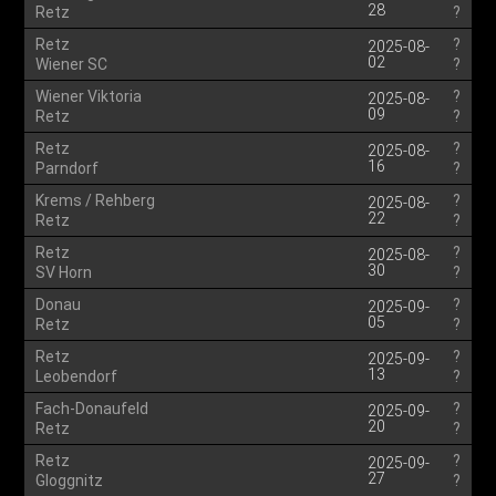
28
Retz
?
Retz
?
2025-08-
02
Wiener SC
?
Wiener Viktoria
?
2025-08-
09
Retz
?
Retz
?
2025-08-
16
Parndorf
?
Krems / Rehberg
?
2025-08-
22
Retz
?
Retz
?
2025-08-
30
SV Horn
?
Donau
?
2025-09-
05
Retz
?
Retz
?
2025-09-
13
Leobendorf
?
Fach-Donaufeld
?
2025-09-
20
Retz
?
Retz
?
2025-09-
27
Gloggnitz
?