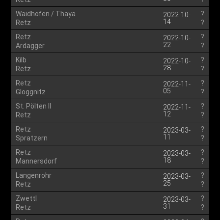
Waidhofen / Thaya
?
2022-10-
14
Retz
?
Retz
?
2022-10-
22
Ardagger
?
Kilb
?
2022-10-
28
Retz
?
Retz
?
2022-11-
05
Gloggnitz
?
St. Pölten II
?
2022-11-
12
Retz
?
Retz
?
2023-03-
11
Spratzern
?
Retz
?
2023-03-
18
Mannersdorf
?
Langenrohr
?
2023-03-
25
Retz
?
Zwettl
?
2023-03-
31
Retz
?