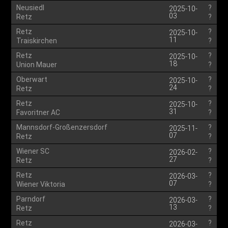
Neusiedl
?
2025-10-
03
Retz
?
Retz
?
2025-10-
11
Traiskirchen
?
Retz
?
2025-10-
18
Union Mauer
?
Oberwart
?
2025-10-
24
Retz
?
Retz
?
2025-10-
31
Favoritner AC
?
Mannsdorf-Großenzersdorf
?
2025-11-
07
Retz
?
Wiener SC
?
2026-02-
27
Retz
?
Retz
?
2026-03-
07
Wiener Viktoria
?
Parndorf
?
2026-03-
13
Retz
?
Retz
?
2026-03-