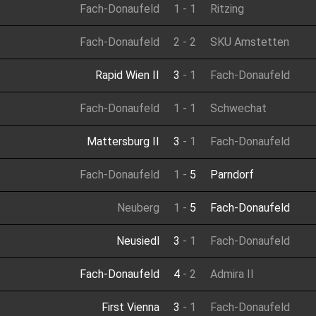
Fach-Donaufeld
1
-
1
Ritzing
Fach-Donaufeld
2
-
2
SKU Amstetten
Rapid Wien II
3
-
1
Fach-Donaufeld
Fach-Donaufeld
1
-
1
Schwechat
Mattersburg II
3
-
1
Fach-Donaufeld
Fach-Donaufeld
1
-
5
Parndorf
Neuberg
1
-
5
Fach-Donaufeld
Neusiedl
3
-
1
Fach-Donaufeld
Fach-Donaufeld
4
-
2
Admira II
First Vienna
3
-
1
Fach-Donaufeld