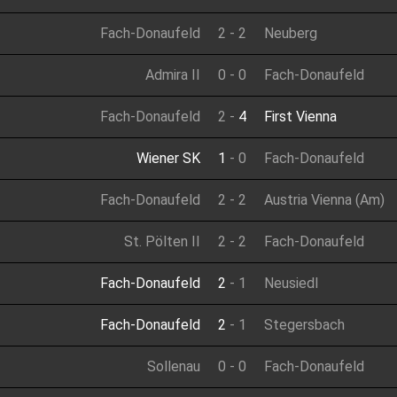
Fach-Donaufeld
2
-
2
Neuberg
Admira II
0
-
0
Fach-Donaufeld
Fach-Donaufeld
2
-
4
First Vienna
Wiener SK
1
-
0
Fach-Donaufeld
Fach-Donaufeld
2
-
2
Austria Vienna (Am)
St. Pölten II
2
-
2
Fach-Donaufeld
Fach-Donaufeld
2
-
1
Neusiedl
Fach-Donaufeld
2
-
1
Stegersbach
Sollenau
0
-
0
Fach-Donaufeld