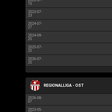
2022-07-
15
2023-07-
23
2024-07-
27
2024-09-
25
2025-07-
25
2026-07-
25
REGIONALLIGA - OST
2026-08-
07
2023-05-