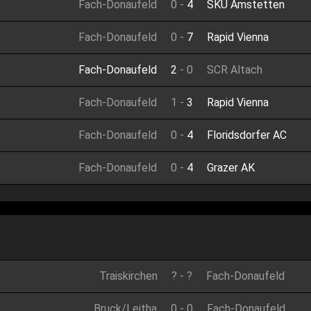
Fach-Donaufeld
0
-
4
SKU Amstetten
Fach-Donaufeld
0
-
7
Rapid Vienna
Fach-Donaufeld
2
-
0
SCR Altach
Fach-Donaufeld
1
-
3
Rapid Vienna
Fach-Donaufeld
0
-
4
Floridsdorfer AC
Fach-Donaufeld
0
-
4
Grazer AK
Traiskirchen
?
-
?
Fach-Donaufeld
Bruck/Leitha
0
-
0
Fach-Donaufeld