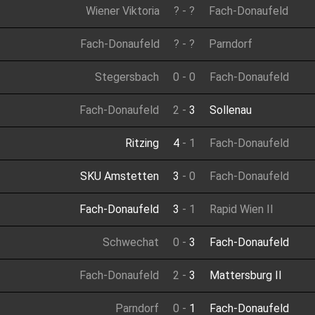
Wiener Viktoria
?
-
?
Fach-Donaufeld
Fach-Donaufeld
?
-
?
Parndorf
Stegersbach
0
-
0
Fach-Donaufeld
Fach-Donaufeld
2
-
3
Sollenau
Ritzing
4
-
1
Fach-Donaufeld
SKU Amstetten
3
-
0
Fach-Donaufeld
Fach-Donaufeld
3
-
1
Rapid Wien II
Schwechat
0
-
3
Fach-Donaufeld
Fach-Donaufeld
2
-
3
Mattersburg II
Parndorf
0
-
1
Fach-Donaufeld