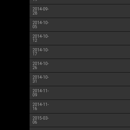
2014-09-
28
2014-10-
05
2014-10-
12
2014-10-
17
2014-10-
26
2014-10-
31
2014-11-
09
2014-11-
16
2015-03-
06