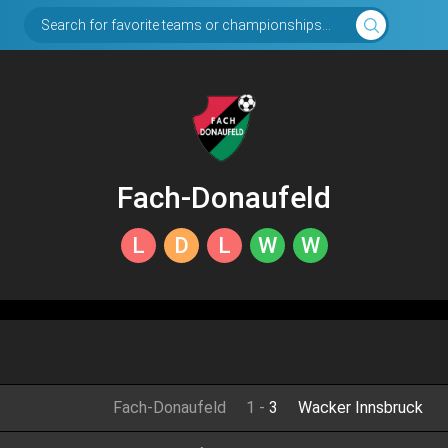
Search for favorite teams or championships...
Fach-Donaufeld
L
D
L
W
W
Fach-Donaufeld
1
-
3
Wacker Innsbruck