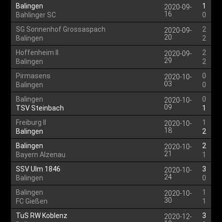
Balingen
1
2020-09-
16
Bahlinger SC
0
SG Sonnenhof Grossaspach
2
2020-09-
20
Balingen
2
Hoffenheim II
2
2020-09-
29
Balingen
2
Pirmasens
0
2020-10-
03
Balingen
0
Balingen
0
2020-10-
09
TSV Steinbach
1
Freiburg II
1
2020-10-
18
Balingen
2
Balingen
2
2020-10-
21
Bayern Alzenau
1
SSV Ulm 1846
3
2020-10-
24
Balingen
0
Balingen
1
2020-10-
30
FC Gießen
1
TuS RW Koblenz
3
2020-12-