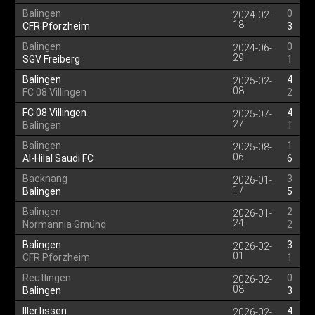
Balingen
0
2024-02-
18
CFR Pforzheim
3
Balingen
0
2024-06-
29
SGV Freiberg
1
Balingen
4
2025-02-
08
FC 08 Villingen
2
FC 08 Villingen
4
2025-07-
27
Balingen
1
Balingen
1
2025-08-
06
Al-Hilal Saudi FC
6
Backnang
3
2026-01-
17
Balingen
5
Balingen
2
2026-01-
24
Normannia Gmünd
2
Balingen
3
2026-02-
01
CFR Pforzheim
1
Reutlingen
0
2026-02-
08
Balingen
3
Illertissen
4
2026-02-