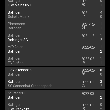
Balingen
0
2021-11-
20
FSV Mainz 05 II
1
Balingen
4
2021-11-
27
Schott Mainz
0
Pirmasens
1
2021-12-
04
Balingen
1
Balingen
1
2021-12-
11
Bahlinger SC
2
VfR Aalen
1
2022-02-
11
Balingen
2
Balingen
1
2022-02-
19
FC Gießen
1
TSV Steinbach
5
2022-02-
26
Balingen
0
Balingen
3
2022-03-
05
SG Sonnenhof Grossaspach
2
Stuttgart II
1
2022-03-
11
Balingen
2
Balingen
0
2022-03-
19
FSV Frankfurt
2