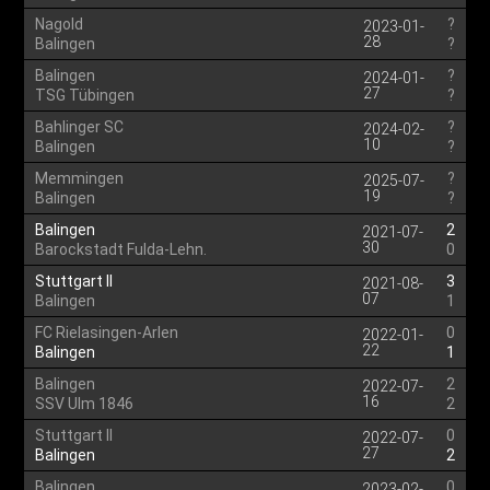
Nagold
?
2023-01-
28
Balingen
?
Balingen
?
2024-01-
27
TSG Tübingen
?
Bahlinger SC
?
2024-02-
10
Balingen
?
Memmingen
?
2025-07-
19
Balingen
?
Balingen
2
2021-07-
30
Barockstadt Fulda-Lehn.
0
Stuttgart II
3
2021-08-
07
Balingen
1
FC Rielasingen-Arlen
0
2022-01-
22
Balingen
1
Balingen
2
2022-07-
16
SSV Ulm 1846
2
Stuttgart II
0
2022-07-
27
Balingen
2
Balingen
0
2023-02-