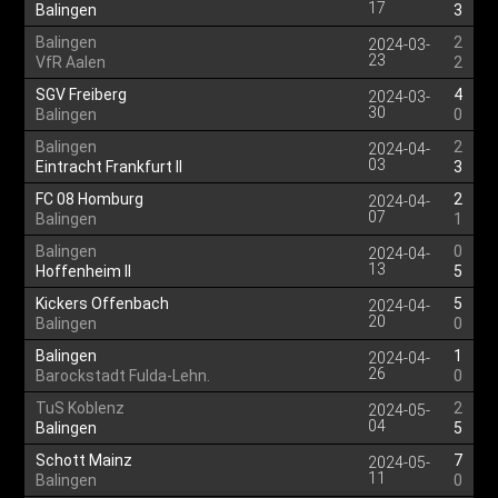
17
Balingen
3
Balingen
2
2024-03-
23
VfR Aalen
2
SGV Freiberg
4
2024-03-
30
Balingen
0
Balingen
2
2024-04-
03
Eintracht Frankfurt II
3
FC 08 Homburg
2
2024-04-
07
Balingen
1
Balingen
0
2024-04-
13
Hoffenheim II
5
Kickers Offenbach
5
2024-04-
20
Balingen
0
Balingen
1
2024-04-
26
Barockstadt Fulda-Lehn.
0
TuS Koblenz
2
2024-05-
04
Balingen
5
Schott Mainz
7
2024-05-
11
Balingen
0