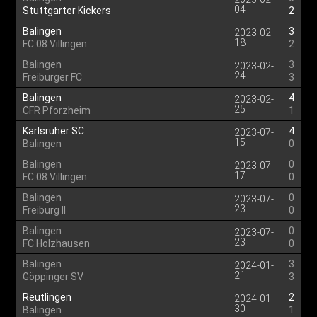
04
Stuttgarter Kickers
2
Balingen
3
2023-02-
18
FC 08 Villingen
2
Balingen
3
2023-02-
24
Freiburger FC
3
Balingen
4
2023-02-
25
CFR Pforzheim
1
Karlsruher SC
4
2023-07-
15
Balingen
0
Balingen
0
2023-07-
17
FC 08 Villingen
0
Balingen
0
2023-07-
23
Freiburg II
0
Balingen
0
2023-07-
23
FC Holzhausen
0
Balingen
3
2024-01-
21
Göppinger SV
3
Reutlingen
2
2024-01-
30
Balingen
1