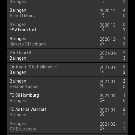
12
Balingen
2
Balingen
4
2020-12-
15
Schott Mainz
0
Balingen
0
2020-12-
19
FSV Frankfurt
1
Balingen
1
2020-12-
22
Kickers Offenbach
0
Stuttgart II
2
2021-01-
09
Balingen
3
Eintracht Stadtallendorf
0
2021-01-
16
Balingen
3
Balingen
2
2021-01-
20
Hessen Kassel
0
FC 08 Homburg
1
2021-01-
24
Balingen
0
FC Astoria Walldorf
3
2021-01-
30
Balingen
1
Balingen
1
2021-02-
02
SV Elversberg
1