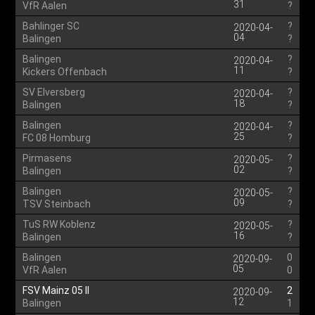
31
VfR Aalen
?
Bahlinger SC
?
2020-04-
04
Balingen
?
Balingen
?
2020-04-
11
Kickers Offenbach
?
SV Elversberg
?
2020-04-
18
Balingen
?
Balingen
?
2020-04-
25
FC 08 Homburg
?
Pirmasens
?
2020-05-
02
Balingen
?
Balingen
?
2020-05-
09
TSV Steinbach
?
TuS RW Koblenz
?
2020-05-
16
Balingen
?
Balingen
0
2020-09-
05
VfR Aalen
0
FSV Mainz 05 II
2
2020-09-
12
Balingen
1