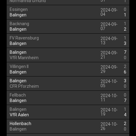
31
Normannia Gmünd
1
Essingen
0
2024-09-
04
Balingen
1
Backnang
1
2024-09-
07
Balingen
2
FV Ravensburg
1
2024-09-
13
Balingen
3
Balingen
7
2024-09-
21
VfR Mannheim
0
Villingen II
2
2024-09-
29
Balingen
6
Balingen
3
2024-10-
05
CFR Pforzheim
0
Fellbach
0
2024-10-
11
Balingen
7
Balingen
1
2024-10-
19
VfR Aalen
4
Hollenbach
2
2024-10-
26
Balingen
0