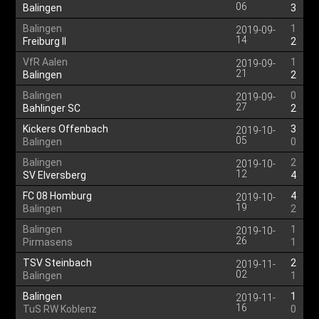
06
Balingen
3
Balingen
1
2019-09-
14
Freiburg II
2
VfR Aalen
1
2019-09-
21
Balingen
2
Balingen
0
2019-09-
27
Bahlinger SC
2
Kickers Offenbach
3
2019-10-
05
Balingen
0
Balingen
2
2019-10-
12
SV Elversberg
4
FC 08 Homburg
4
2019-10-
19
Balingen
2
Balingen
1
2019-10-
26
Pirmasens
1
TSV Steinbach
2
2019-11-
02
Balingen
1
Balingen
1
2019-11-
16
TuS RW Koblenz
0