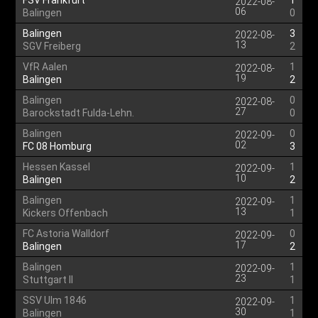
FSV Frankfurt
1
2022-08-
06
Balingen
0
Balingen
3
2022-08-
13
SGV Freiberg
2
VfR Aalen
1
2022-08-
19
Balingen
2
Balingen
0
2022-08-
27
Barockstadt Fulda-Lehn.
0
Balingen
0
2022-09-
02
FC 08 Homburg
3
Hessen Kassel
1
2022-09-
10
Balingen
2
Balingen
1
2022-09-
13
Kickers Offenbach
1
FC Astoria Walldorf
0
2022-09-
17
Balingen
2
Balingen
1
2022-09-
23
Stuttgart II
1
SSV Ulm 1846
1
2022-09-
30
Balingen
1