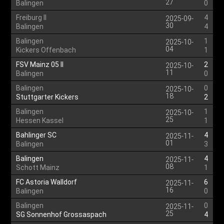
27
Balingen
0
Freiburg II
4
2025-09-
30
Balingen
4
Balingen
1
2025-10-
04
Kickers Offenbach
1
FSV Mainz 05 II
2
2025-10-
11
Balingen
0
Balingen
0
2025-10-
18
Stuttgarter Kickers
2
Balingen
1
2025-10-
25
Hessen Kassel
1
Bahlinger SC
4
2025-11-
01
Balingen
3
Balingen
4
2025-11-
08
Schott Mainz
1
FC Astoria Walldorf
6
2025-11-
16
Balingen
0
Balingen
0
2025-11-
25
SG Sonnenhof Grossaspach
4