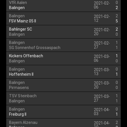
VfR Aalen
0
2021-02-
06
Balingen
2
Balingen
2
2021-02-
12
FSV Mainz 05 II
5
Bahlinger SC
2
2021-02-
20
Balingen
0
Balingen
1
2021-02-
27
SG Sonnenhof Grossaspach
1
Kickers Offenbach
1
2021-03-
06
Balingen
0
Balingen
0
2021-03-
13
Hoffenheim II
1
Balingen
0
2021-03-
20
Pirmasens
0
TSV Steinbach
1
2021-03-
27
Balingen
1
Balingen
0
2021-04-
03
Freiburg II
1
Bayern Alzenau
2
2021-04-