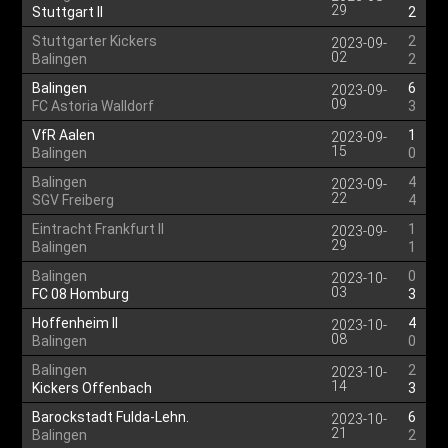
29
Stuttgart II
2
Stuttgarter Kickers
2
2023-09-
02
Balingen
2
Balingen
6
2023-09-
09
FC Astoria Walldorf
3
VfR Aalen
1
2023-09-
15
Balingen
0
Balingen
4
2023-09-
22
SGV Freiberg
4
Eintracht Frankfurt II
1
2023-09-
29
Balingen
1
Balingen
0
2023-10-
03
FC 08 Homburg
3
Hoffenheim II
4
2023-10-
08
Balingen
0
Balingen
2
2023-10-
14
Kickers Offenbach
3
Barockstadt Fulda-Lehn.
6
2023-10-
21
Balingen
2