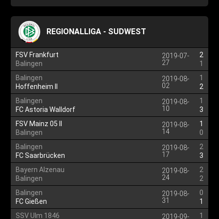
REGIONALLIGA - SUDWEST
FSV Frankfurt
2
2019-07-
27
Balingen
1
Balingen
1
2019-08-
02
Hoffenheim II
2
Balingen
1
2019-08-
10
FC Astoria Walldorf
3
FSV Mainz 05 II
1
2019-08-
14
Balingen
0
Balingen
2
2019-08-
17
FC Saarbrücken
3
Bayern Alzenau
2
2019-08-
24
Balingen
2
Balingen
0
2019-08-
31
FC Gießen
1
SSV Ulm 1846
1
2019-09-