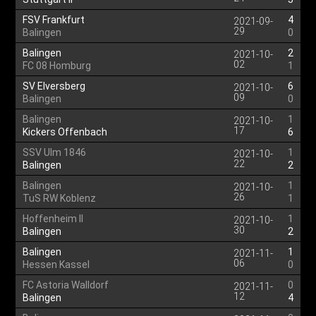
FSV Frankfurt
4
2021-09-
29
Balingen
0
Balingen
2
2021-10-
02
FC 08 Homburg
1
SV Elversberg
6
2021-10-
09
Balingen
0
Balingen
1
2021-10-
17
Kickers Offenbach
6
SSV Ulm 1846
1
2021-10-
22
Balingen
2
Balingen
1
2021-10-
26
TuS RW Koblenz
1
Hoffenheim II
1
2021-10-
30
Balingen
2
Balingen
1
2021-11-
06
Hessen Kassel
0
FC Astoria Walldorf
0
2021-11-
12
Balingen
4