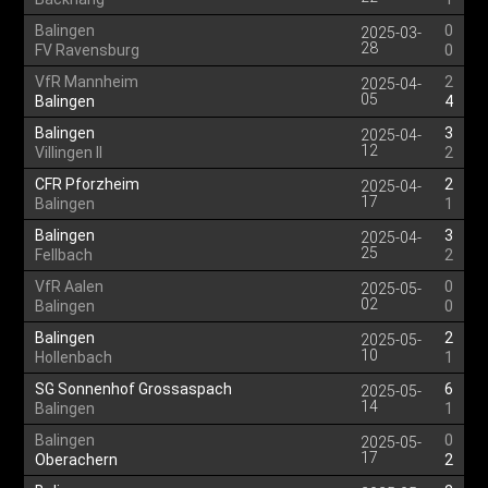
Balingen
0
2025-03-
28
FV Ravensburg
0
VfR Mannheim
2
2025-04-
05
Balingen
4
Balingen
3
2025-04-
12
Villingen II
2
CFR Pforzheim
2
2025-04-
17
Balingen
1
Balingen
3
2025-04-
25
Fellbach
2
VfR Aalen
0
2025-05-
02
Balingen
0
Balingen
2
2025-05-
10
Hollenbach
1
SG Sonnenhof Grossaspach
6
2025-05-
14
Balingen
1
Balingen
0
2025-05-
17
Oberachern
2