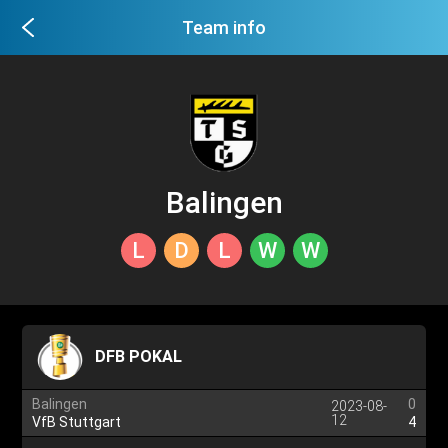
Team info
Balingen
L
D
L
W
W
DFB POKAL
Balingen
0
2023-08-
12
VfB Stuttgart
4