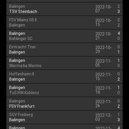
Balingen
2
2022-10-
07
TSV Steinbach
3
FSV Mainz 05 II
2
2022-10-
15
Balingen
2
Balingen
4
2022-10-
21
Bahlinger SC
0
Eintracht Trier
0
2022-10-
29
Balingen
1
Balingen
1
2022-11-
05
Wormatia Worms
0
Hoffenheim II
0
2022-11-
15
Balingen
2
Balingen
1
2022-11-
18
TuS RW Koblenz
0
Balingen
0
2022-11-
26
FSV Frankfurt
2
SGV Freiberg
1
2022-12-
03
Balingen
3
Balingen
4
2022-12-