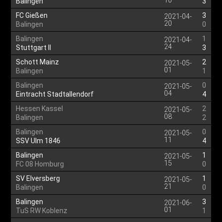
10
Balingen
3
FC Gießen
3
2021-04-
20
Balingen
0
Balingen
1
2021-04-
24
Stuttgart II
3
Schott Mainz
2
2021-05-
01
Balingen
1
Balingen
0
2021-05-
04
Eintracht Stadtallendorf
4
Hessen Kassel
2
2021-05-
08
Balingen
2
Balingen
0
2021-05-
11
SSV Ulm 1846
4
Balingen
1
2021-05-
15
FC 08 Homburg
0
SV Elversberg
1
2021-05-
21
Balingen
0
Balingen
3
2021-06-
01
TuS RW Koblenz
1