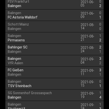
FSV Frankfurt
0
2021-06-
05
Balingen
2
Balingen
0
2021-06-
09
FC Astoria Walldorf
1
Schott Mainz
0
2021-08-
14
Balingen
0
Balingen
1
2021-08-
21
Pirmasens
2
Bahlinger SC
2
2021-08-
24
Balingen
1
Balingen
3
2021-09-
04
VfR Aalen
2
FC Gießen
3
2021-09-
11
Balingen
1
Balingen
0
2021-09-
15
TSV Steinbach
1
SG Sonnenhof Grossaspach
1
2021-09-
19
Balingen
4
Balingen
1
2021-09-
24
Stuttgart II
3