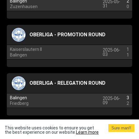
Balingen
2
2025-05-
31
Zuzenhausen
0
OBERLIGA - PROMOTION ROUND
Kaiserslautern II
1
2025-06-
03
Balingen
1
OBERLIGA - RELEGATION ROUND
Balingen
3
2025-06-
09
Friedberg
2
This website uses cookies to ensure you get
Sure man!!
the best experience on our website.
Learn more