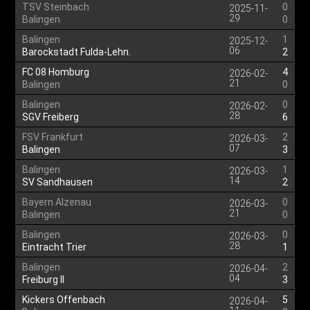
TSV Steinbach
0
2025-11-
29
Balingen
0
Balingen
1
2025-12-
06
Barockstadt Fulda-Lehn.
2
FC 08 Homburg
4
2026-02-
21
Balingen
0
Balingen
0
2026-02-
28
SGV Freiberg
6
FSV Frankfurt
2
2026-03-
07
Balingen
3
Balingen
1
2026-03-
14
SV Sandhausen
2
Bayern Alzenau
0
2026-03-
21
Balingen
0
Balingen
0
2026-03-
28
Eintracht Trier
1
Balingen
2
2026-04-
04
Freiburg II
3
Kickers Offenbach
5
2026-04-