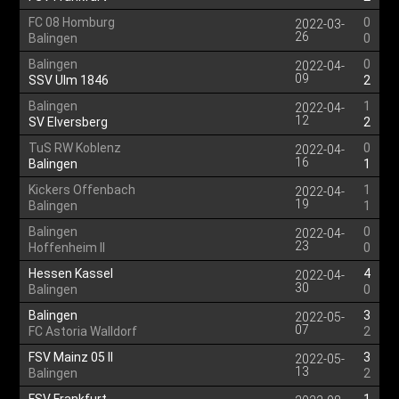
FC 08 Homburg
0
2022-03-
26
Balingen
0
Balingen
0
2022-04-
09
SSV Ulm 1846
2
Balingen
1
2022-04-
12
SV Elversberg
2
TuS RW Koblenz
0
2022-04-
16
Balingen
1
Kickers Offenbach
1
2022-04-
19
Balingen
1
Balingen
0
2022-04-
23
Hoffenheim II
0
Hessen Kassel
4
2022-04-
30
Balingen
0
Balingen
3
2022-05-
07
FC Astoria Walldorf
2
FSV Mainz 05 II
3
2022-05-
13
Balingen
2