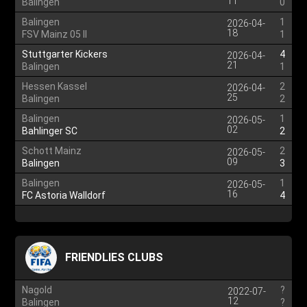
11
Balingen
0
Balingen
1
2026-04-
18
FSV Mainz 05 II
1
Stuttgarter Kickers
4
2026-04-
21
Balingen
1
Hessen Kassel
2
2026-04-
25
Balingen
2
Balingen
1
2026-05-
02
Bahlinger SC
2
Schott Mainz
2
2026-05-
09
Balingen
3
Balingen
1
2026-05-
16
FC Astoria Walldorf
4
FRIENDLIES CLUBS
Nagold
?
2022-07-
12
Balingen
?