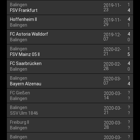
Balingen
1
2019-11-
23
FSV Frankfurt
4
Hoffenheim II
4
2019-11-
29
Balingen
1
FC Astoria Walldorf
4
2019-12-
07
Balingen
0
Balingen
1
2020-02-
21
FSV Mainz 05 II
5
FC Saarbrücken
4
2020-02-
28
Balingen
0
Balingen
1
2020-03-
07
Bayern Alzenau
4
FC Gießen
?
2020-03-
14
Balingen
?
Balingen
?
2020-03-
21
SSV Ulm 1846
?
Freiburg II
?
2020-03-
28
Balingen
?
Balingen
?
2020-03-