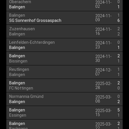
Oberachern
0
2024-11-
02
Balingen
1
Balingen
1
2024-11-
09
SG Sonnenhof Grossaspach
6
Zuzenhausen
2
2024-11-
16
Balingen
2
Leinfelden-Echterdingen
0
2024-11-
23
Balingen
1
Balingen
2
2024-11-
30
Bissingen
1
Reutlingen
1
2024-12-
07
Balingen
1
Balingen
2
2025-02-
28
FC Nöttingen
0
Normannia Gmünd
0
2025-03-
08
Balingen
2
Balingen
5
2025-03-
15
Essingen
1
Balingen
2
2025-03-
22
Backnang
1