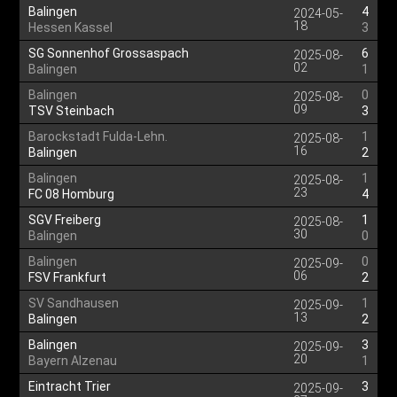
Balingen
4
2024-05-
18
Hessen Kassel
3
SG Sonnenhof Grossaspach
6
2025-08-
02
Balingen
1
Balingen
0
2025-08-
09
TSV Steinbach
3
Barockstadt Fulda-Lehn.
1
2025-08-
16
Balingen
2
Balingen
1
2025-08-
23
FC 08 Homburg
4
SGV Freiberg
1
2025-08-
30
Balingen
0
Balingen
0
2025-09-
06
FSV Frankfurt
2
SV Sandhausen
1
2025-09-
13
Balingen
2
Balingen
3
2025-09-
20
Bayern Alzenau
1
Eintracht Trier
3
2025-09-