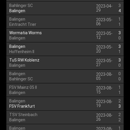
Bahlinger SC
3
2023-04-
29
Balingen
4
Balingen
1
2023-05-
06
Eintracht Trier
1
Wormatia Worms
3
2023-05-
12
Balingen
0
Balingen
3
2023-05-
20
Hoffenheim II
1
TuS RW Koblenz
3
2023-05-
27
Balingen
0
Balingen
0
2023-08-
05
Bahlinger SC
0
FSV Mainz 05 II
1
2023-08-
15
Balingen
1
Balingen
2
2023-08-
19
FSV Frankfurt
3
TSV Steinbach
2
2023-08-
26
Balingen
2
Balingen
1
2023-08-