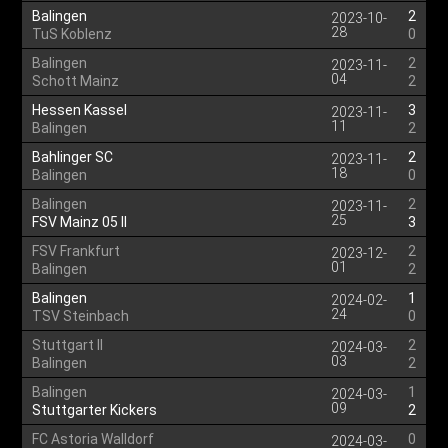
Balingen
2
2023-10-
28
TuS Koblenz
0
Balingen
2
2023-11-
04
Schott Mainz
2
Hessen Kassel
3
2023-11-
11
Balingen
2
Bahlinger SC
2
2023-11-
18
Balingen
0
Balingen
2
2023-11-
25
FSV Mainz 05 II
3
FSV Frankfurt
2
2023-12-
01
Balingen
2
Balingen
1
2024-02-
24
TSV Steinbach
0
Stuttgart II
2
2024-03-
03
Balingen
2
Balingen
1
2024-03-
09
Stuttgarter Kickers
2
FC Astoria Walldorf
0
2024-03-