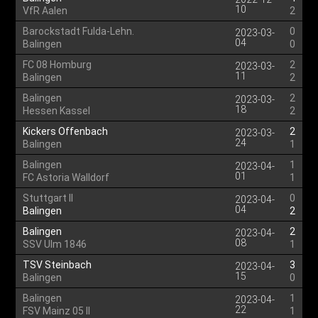
10
VfR Aalen
2
Barockstadt Fulda-Lehn.
0
2023-03-
04
Balingen
0
FC 08 Homburg
2
2023-03-
11
Balingen
2
Balingen
2
2023-03-
18
Hessen Kassel
2
Kickers Offenbach
2
2023-03-
24
Balingen
1
Balingen
1
2023-04-
01
FC Astoria Walldorf
1
Stuttgart II
0
2023-04-
04
Balingen
2
Balingen
2
2023-04-
08
SSV Ulm 1846
1
TSV Steinbach
3
2023-04-
15
Balingen
0
Balingen
1
2023-04-
22
FSV Mainz 05 II
1